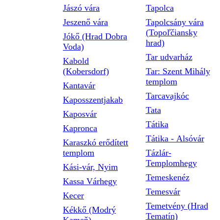
Jászó vára
Tapolca
Jeszenő vára
Tapolcsány vára
(Topoľčiansky
Jókő (Hrad Dobra
hrad)
Voda)
Tar udvarház
Kabold
(Kobersdorf)
Tar: Szent Mihály
templom
Kantavár
Tarcavajkóc
Kaposszentjakab
Tata
Kaposvár
Tátika
Kapronca
Tátika - Alsóvár
Karaszkó erődített
templom
Tázlár-
Templomhegy
Kási-vár, Nyim
Temeskenéz
Kassa Várhegy
Temesvár
Kecer
Temetvény (Hrad
Kékkő (Modrý
Tematín)