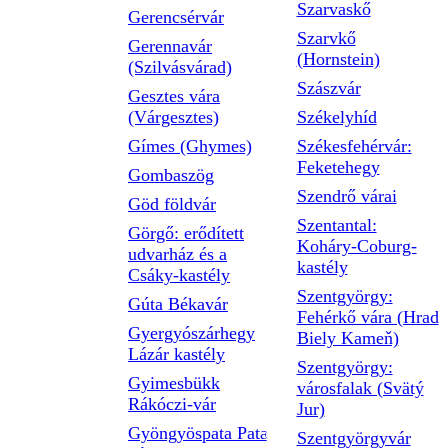
Szarvaskő
Gerencsérvár
Szarvkő
Gerennavár
(Hornstein)
(Szilvásvárad)
Szászvár
Gesztes vára
(Várgesztes)
Székelyhíd
Gímes (Ghymes)
Székesfehérvár:
Feketehegy
Gombaszög
Szendrő várai
Göd földvár
Szentantal:
Görgő: erődített
Koháry-Coburg-
udvarház és a
kastély
Csáky-kastély
Szentgyörgy:
Gúta Békavár
Fehérkő vára (Hrad
Gyergyószárhegy
Biely Kameň)
Lázár kastély
Szentgyörgy:
Gyimesbükk
városfalak (Svätý
Rákóczi-vár
Jur)
Gyöngyöspata Pata
Szentgyörgyvár