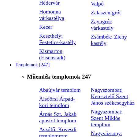
Hédervár
Valpó
Homonna
Zalaszentgrót
várkastélya
Zayugróc
Kecer
várkastély
Keszthely:
Zsámbék: Zichy
Festetics-kastély
kastély
Kismarton
(Eisenstadt)
Templomok
[247]
Műemlék templomok
247
Abaújvár templom
Nagyszombat:
Keresztelő Szent
Alsóörsi Árpád-
János székesegyház
kori templom
Nagyszombat:
Árpás Szt. Jakab
Szent Miklós
apostol templom
templom
Aszófő: Kövesdi
Nagyvázsony:
templomrom