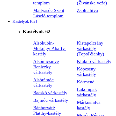
templom
(Živánska veža)
Mattyasóc Szent
Zsolnalitva
László templom
Kastélyok
[62]
Kastélyok
62
Alsókubin-
Kistapolcsány
Mokrágy Abaffy-
várkastély
kastély
(Topol'čianky)
Alsómicsinye
Kluknó várkastély
Beniczky
Köpcsény
várkastély
várkastély
Alsórámóc
Körmend
várkastély
Lakompak
Bacskó várkastély
várkastély
Bajmóc várkastély
Márkusfalva
Bánhorváti:
kastély
Platthy-kastély
Mosóc Révay-