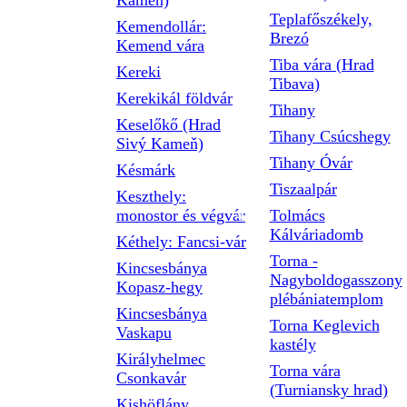
Kameň)
Teplafőszékely,
Kemendollár:
Brezó
Kemend vára
Tiba vára (Hrad
Kereki
Tibava)
Kerekikál földvár
Tihany
Keselőkő (Hrad
Tihany Csúcshegy
Sivý Kameň)
Tihany Óvár
Késmárk
Tiszaalpár
Keszthely:
monostor és végvár
Tolmács
Kálváriadomb
Kéthely: Fancsi-vár
Torna -
Kincsesbánya
Nagyboldogasszony
Kopasz-hegy
plébániatemplom
Kincsesbánya
Torna Keglevich
Vaskapu
kastély
Királyhelmec
Torna vára
Csonkavár
(Turniansky hrad)
Kishöflány