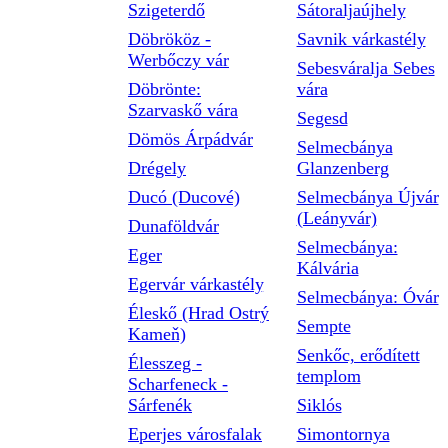
Szigeterdő
Sátoraljaújhely
Döbrököz -
Savnik várkastély
Werbőczy vár
Sebesváralja Sebes
Döbrönte:
vára
Szarvaskő vára
Segesd
Dömös Árpádvár
Selmecbánya
Drégely
Glanzenberg
Ducó (Ducové)
Selmecbánya Újvár
(Leányvár)
Dunaföldvár
Selmecbánya:
Eger
Kálvária
Egervár várkastély
Selmecbánya: Óvár
Éleskő (Hrad Ostrý
Sempte
Kameň)
Senkőc, erődített
Élesszeg -
templom
Scharfeneck -
Sárfenék
Siklós
Eperjes városfalak
Simontornya