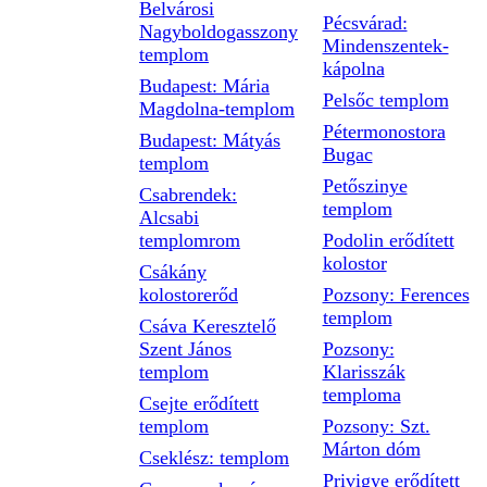
Belvárosi
Pécsvárad:
Nagyboldogasszony
Mindenszentek-
templom
kápolna
Budapest: Mária
Pelsőc templom
Magdolna-templom
Pétermonostora
Budapest: Mátyás
Bugac
templom
Petőszinye
Csabrendek:
templom
Alcsabi
templomrom
Podolin erődített
kolostor
Csákány
kolostorerőd
Pozsony: Ferences
templom
Csáva Keresztelő
Szent János
Pozsony:
templom
Klarisszák
temploma
Csejte erődített
templom
Pozsony: Szt.
Márton dóm
Cseklész: templom
Privigye erődített