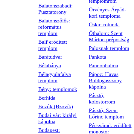
templomrom
Balatonszabadi:
Örvényes Árpád-
Pusztatorony
kori temploma
Balatonszőlős:
Öskü: rotunda
református
templom
Öthalom: Szent
Márton prépostság
Balf erődített
templom
Paloznak templom
Barátudvar
Pankota
Bélabánya
Pannonhalma
Bélagyulafalva
Pápoc: Havas
templom
Boldogasszony
kápolna
Bény: templomok
Pásztó,
Berhida
kolostorrom
Bozók (Bzovík)
Pásztó, Szent
Budai vár: királyi
Lőrinc templom
kápolna
Pécsvárad: erődített
Budapest:
monostor