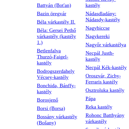
Battyán (Bot'an)
kastély
Bazin öregvár
Nádasdladány:
Nádasdy-kastély
Béla várkastély II.
Nagybiccse
Béla: Gersei Pethő
várkastély (kastély
Nagykereki
1.)
Nagyőr várkastélya
Betlenfalva
Necpál Justh-
Thurzó-Faigel-
kastély
kastély
Necpál Kék-kastély
Bodrogszerdahely
Oroszvár, Zichy-
Vécsey-kastély
Ferraris kastély
Bonchida, Bánffy-
Osztroluka kastély
kastély
Pápa
Borosjenő
Reka kastély
Borsi (Borsa)
Rohonc Batthyány
Bossány várkastély
várkastély
(Bošany)