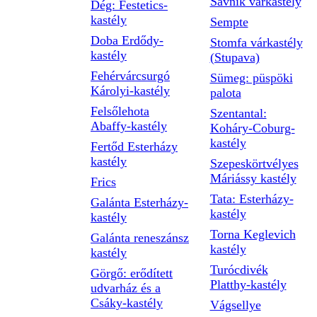
Savnik várkastély
Dég: Festetics-
kastély
Sempte
Doba Erdődy-
Stomfa várkastély
kastély
(Stupava)
Fehérvárcsurgó
Sümeg: püspöki
Károlyi-kastély
palota
Felsőlehota
Szentantal:
Abaffy-kastély
Koháry-Coburg-
kastély
Fertőd Esterházy
kastély
Szepeskörtvélyes
Máriássy kastély
Frics
Tata: Esterházy-
Galánta Esterházy-
kastély
kastély
Torna Keglevich
Galánta reneszánsz
kastély
kastély
Turócdivék
Görgő: erődített
Platthy-kastély
udvarház és a
Csáky-kastély
Vágsellye