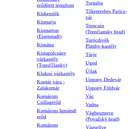
Tornalja
erődített templom
Tőketerebes Parics-
Kiskemlék
vár
Kismarja
Trencsén
Kismarton
(Trenčiansky hrad)
(Eisenstadt)
Turócdivék
Kisnána
Platthy-kastély
Kistapolcsány
Türje
várkastély
Ugod
(Topol'čianky)
Újlak
Kluknó várkastély
Uppony Dedevár
Komár vára -
Zalakomár
Uppony Földvár
Komárom
Vác
Csillagerőd
Vadna
Komárom Igmándi
Vágbeszterce
erőd
(Považský hrad)
Komárom
Vágsellye