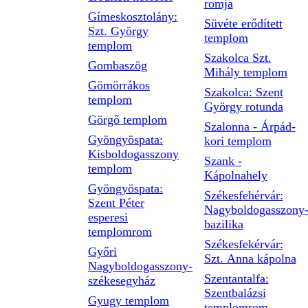
romja
Gímeskosztolány:
Süvéte erődített
Szt. György
templom
templom
Szakolca Szt.
Gombaszög
Mihály templom
Gömörrákos
Szakolca: Szent
templom
György rotunda
Görgő templom
Szalonna - Árpád-
Gyöngyöspata:
kori templom
Kisboldogasszony
Szank -
templom
Kápolnahely
Gyöngyöspata:
Székesfehérvár:
Szent Péter
Nagyboldogasszony
esperesi
bazilika
templomrom
Székesfekérvár:
Győri
Szt. Anna kápolna
Nagyboldogasszony-
Szentantalfa:
székesegyház
Szentbalázsi
Gyugy templom
templomrom