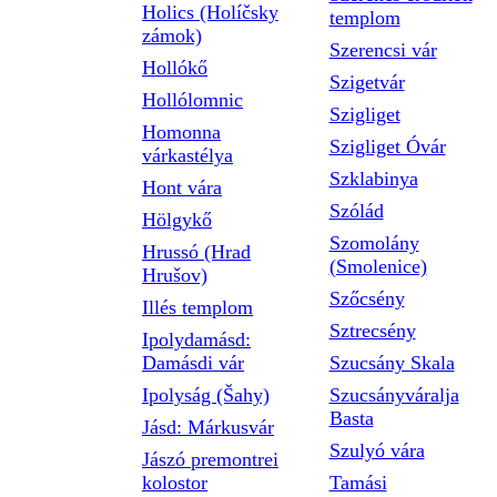
Holics (Holíčsky
templom
zámok)
Szerencsi vár
Hollókő
Szigetvár
Hollólomnic
Szigliget
Homonna
Szigliget Óvár
várkastélya
Szklabinya
Hont vára
Szólád
Hölgykő
Szomolány
Hrussó (Hrad
(Smolenice)
Hrušov)
Szőcsény
Illés templom
Sztrecsény
Ipolydamásd:
Damásdi vár
Szucsány Skala
Ipolyság (Šahy)
Szucsányváralja
Basta
Jásd: Márkusvár
Szulyó vára
Jászó premontrei
kolostor
Tamási