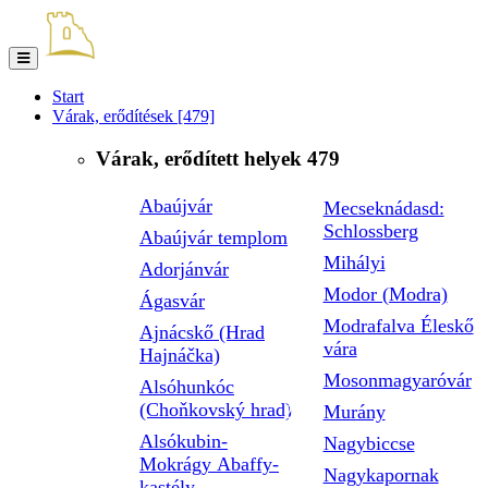
Toggle
navigation
Start
Várak, erődítések
[479]
Várak, erődített helyek
479
Abaújvár
Mecseknádasd:
Schlossberg
Abaújvár templom
Mihályi
Adorjánvár
Modor (Modra)
Ágasvár
Modrafalva Éleskő
Ajnácskő (Hrad
vára
Hajnáčka)
Mosonmagyaróvár
Alsóhunkóc
(Choňkovský hrad)
Murány
Alsókubin-
Nagybiccse
Mokrágy Abaffy-
Nagykapornak
kastély