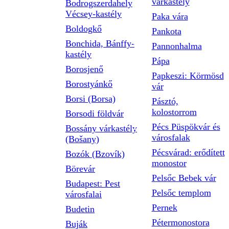
várkastély
Bodrogszerdahely
Vécsey-kastély
Paka vára
Boldogkő
Pankota
Bonchida, Bánffy-
Pannonhalma
kastély
Pápa
Borosjenő
Papkeszi: Körmösd
Borostyánkő
vár
Borsi (Borsa)
Pásztó,
kolostorrom
Borsodi földvár
Pécs Püspökvár és
Bossány várkastély
városfalak
(Bošany)
Pécsvárad: erődített
Bozók (Bzovík)
monostor
Börevár
Pelsőc Bebek vár
Budapest: Pest
Pelsőc templom
városfalai
Pernek
Budetin
Pétermonostora
Buják