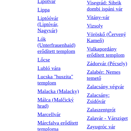
Lipótvár
Visegrád: Sibrik
dombi ispáni vár
Lippa
Vitány-vár
Liptóóvár
(Liptóvár,
Vizsoly
Nagyvár)
Vöröskő (Červený
Lók
Kameň)
(Unterfrauenhaid)
Vulkapordány
erődített templom
erődített templom
Lőcse
Zádorvár (Pécsely)
Lubló vára
Zalabér: Nemes
Lucska "huszita"
temető
templom
Zalacsány végvár
Malacka (Malacky)
Zalacsány:
Málca (Malčický
Zsidóvár
hrad)
Zalaszentgrót
Marcellvár
Zalavár - Vársziget
Márcfalva erődített
Zayugróc vár
temploma