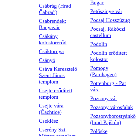
Bugac
Csábrág (Hrad
Petőszinye vár
Čabraď)
Pocsaj Hosszúzug
Csabrendek:
Banyavár
Pocsaj, Rákóczi
castellum
Csákány
kolostorerőd
Podolin
Csáktornya
Podolin erődített
kolostor
Csányó
Pomogy
Csáva Keresztelő
(Pamhagen)
Szent János
templom
Pottenburg - Pat
vára
Csejte erődített
templom
Pozsony vár
Csejte vára
Pozsony városfalak
(Čachtice)
Pozsonyborostyánkő
Cseklész
(hrad Pajštún)
Cserény Szt.
Pölöske