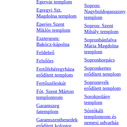
Egervár templom
Sopron:
Egregyi Szt.
Nagyboldogasszony
Magdolna templom
templom
Eperjes Szent
Sopron: Szent
Miklós templom
Mihály templom
Esztergom:
Sopronbánfalva
Bakócz-kápolna
Mária Magdolna
templom
Feldebrő
Sopronhorpács
Felsőörs
Sopronkertes
Fertőfehéregyháza
erődített templom
erődített templom
Sopronnyék
Fertőszéleskút
erődített templom
Fót, Szent Márton
Sorokpolány
templomrom
templom
Garamszeg
Sóstókáli
fatemplom
templomrom és
Garamszentbenedek
nemesi udvarház
erődített kolostor