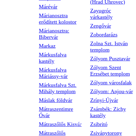
(Hrad Uhrovec)
Márévár
Zayugróc
Márianosztra
várkastély
erődített kolostor
Zengővár
Márianosztra:
Zobordarázs
Bibervár
Zolna Szt. István
Markaz
templom
Márkusfalva
Zólyom Pusztavár
kastély
Zólyom Szent
Márkusfalva
Erzsébet templom
Máriássy-vár
Zólyom városfalak
Márkusfalva Szt.
Mihály templom
Zólyom: Anjou-vár
Máslak földvár
Zrínyi-Újvár
Mátraszentimre
Zsámbék: Zichy
Óvár
kastély
Mátraszőlős Kisvár
Zsibritó
Mátraszőlős
Zsiványtorony