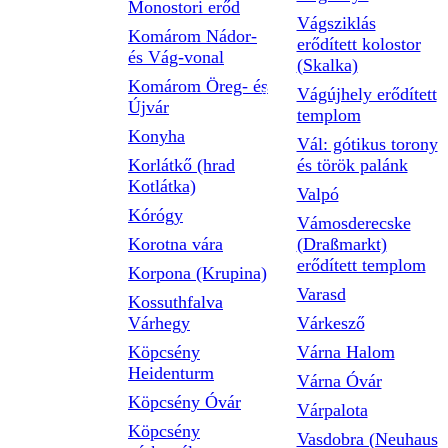
Monostori erőd
Vágsziklás
Komárom Nádor-
erődített kolostor
és Vág-vonal
(Skalka)
Komárom Öreg- és
Vágújhely erődített
Újvár
templom
Konyha
Vál: gótikus torony
Korlátkő (hrad
és török palánk
Kotlátka)
Valpó
Kórógy
Vámosderecske
Korotna vára
(Draßmarkt)
erődített templom
Korpona (Krupina)
Varasd
Kossuthfalva
Várhegy
Várkesző
Köpcsény
Várna Halom
Heidenturm
Várna Óvár
Köpcsény Óvár
Várpalota
Köpcsény
Vasdobra (Neuhaus