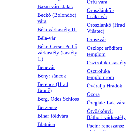
Orfű vára
Bazin városfalak
Oroszlánkő -
Beckó (Bolondóc)
Csáki-vár
vára
Oroszlánkő (Hrad
Béla várkastély II.
Vršatec)
Béla-vár
Oroszvár
Béla: Gersei Pethő
Oszlop: erődített
várkastély (kastély
templom
1.)
Osztroluka kastély
Benevár
Osztroluka
Bény: sáncok
templomrom
Berencs (Hrad
Óváralja Hrádok
Branč)
Ozora
Berg, Ödes Schloss
Öreglak: Lak vára
Berzence
Ötvöskónyi:
Bihar földvára
Báthori várkastély
Blatnica
Pácin: reneszánsz