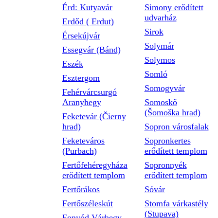
Érd: Kutyavár
Simony erődített
udvarház
Erdőd ( Erdut)
Sirok
Érsekújvár
Solymár
Essegvár (Bánd)
Solymos
Eszék
Somló
Esztergom
Somogyvár
Fehérvárcsurgó
Aranyhegy
Somoskő
(Šomoška hrad)
Feketevár (Čierny
hrad)
Sopron városfalak
Feketeváros
Sopronkertes
(Purbach)
erődített templom
Fertőfehéregyháza
Sopronnyék
erődített templom
erődített templom
Fertőrákos
Sóvár
Fertőszéleskút
Stomfa várkastély
(Stupava)
Fonyód Várhegy