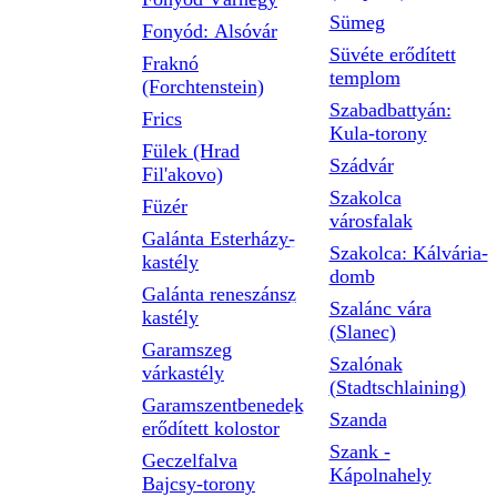
Sümeg
Fonyód: Alsóvár
Süvéte erődített
Fraknó
templom
(Forchtenstein)
Szabadbattyán:
Frics
Kula-torony
Fülek (Hrad
Szádvár
Fil'akovo)
Szakolca
Füzér
városfalak
Galánta Esterházy-
Szakolca: Kálvária-
kastély
domb
Galánta reneszánsz
Szalánc vára
kastély
(Slanec)
Garamszeg
Szalónak
várkastély
(Stadtschlaining)
Garamszentbenedek
Szanda
erődített kolostor
Szank -
Geczelfalva
Kápolnahely
Bajcsy-torony