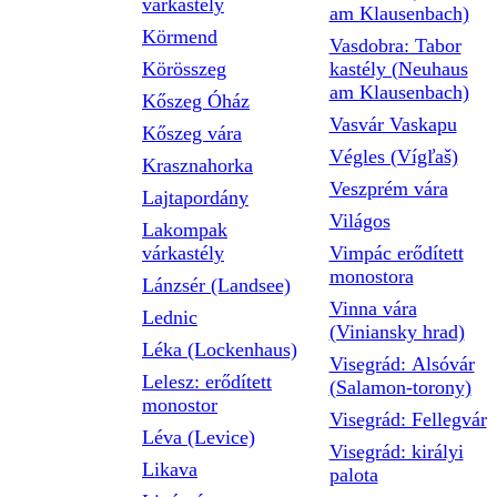
várkastély
am Klausenbach)
Körmend
Vasdobra: Tabor
Körösszeg
kastély (Neuhaus
am Klausenbach)
Kőszeg Óház
Vasvár Vaskapu
Kőszeg vára
Végles (Vígľaš)
Krasznahorka
Veszprém vára
Lajtapordány
Világos
Lakompak
várkastély
Vimpác erődített
monostora
Lánzsér (Landsee)
Vinna vára
Lednic
(Viniansky hrad)
Léka (Lockenhaus)
Visegrád: Alsóvár
Lelesz: erődített
(Salamon-torony)
monostor
Visegrád: Fellegvár
Léva (Levice)
Visegrád: királyi
Likava
palota