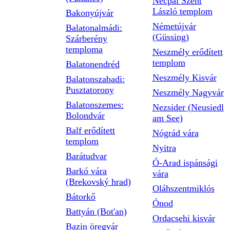
Necpál Szent
László templom
Bakonyújvár
Németújvár
Balatonalmádi:
(Güssing)
Szárberény
temploma
Neszmély erődített
templom
Balatonendréd
Neszmély Kisvár
Balatonszabadi:
Pusztatorony
Neszmély Nagyvár
Balatonszemes:
Nezsider (Neusiedl
Bolondvár
am See)
Balf erődített
Nógrád vára
templom
Nyitra
Barátudvar
Ó-Arad ispánsági
Barkó vára
vára
(Brekovský hrad)
Oláhszentmiklós
Bátorkő
Ónod
Battyán (Bot'an)
Ordacsehi kisvár
Bazin öregvár