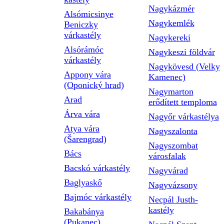
Nagykázmér
Alsómicsinye
Nagykemlék
Beniczky
várkastély
Nagykereki
Alsórámóc
Nagykeszi földvár
várkastély
Nagykövesd (Velky
Appony vára
Kamenec)
(Oponický hrad)
Nagymarton
Arad
erődített temploma
Árva vára
Nagyőr várkastélya
Atya vára
Nagyszalonta
(Šarengrad)
Nagyszombat
Bács
városfalak
Bacskó várkastély
Nagyvárad
Baglyaskő
Nagyvázsony
Bajmóc várkastély
Necpál Justh-
kastély
Bakabánya
(Pukanec)