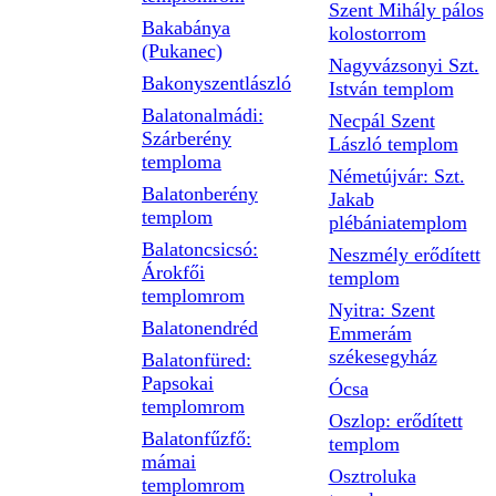
Szent Mihály pálos
Bakabánya
kolostorrom
(Pukanec)
Nagyvázsonyi Szt.
Bakonyszentlászló
István templom
Balatonalmádi:
Necpál Szent
Szárberény
László templom
temploma
Németújvár: Szt.
Balatonberény
Jakab
templom
plébániatemplom
Balatoncsicsó:
Neszmély erődített
Árokfői
templom
templomrom
Nyitra: Szent
Balatonendréd
Emmerám
székesegyház
Balatonfüred:
Papsokai
Ócsa
templomrom
Oszlop: erődített
Balatonfűzfő:
templom
mámai
Osztroluka
templomrom