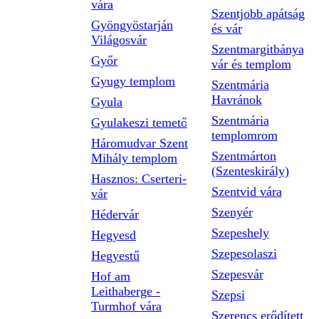
vára
Szentjobb apátság
Gyöngyöstarján
és vár
Világosvár
Szentmargitbánya
Győr
vár és templom
Gyugy templom
Szentmária
Havránok
Gyula
Szentmária
Gyulakeszi temető
templomrom
Háromudvar Szent
Szentmárton
Mihály templom
(Szenteskirály)
Hasznos: Cserteri-
Szentvid vára
vár
Szenyér
Hédervár
Szepeshely
Hegyesd
Szepesolaszi
Hegyestű
Szepesvár
Hof am
Leithaberge -
Szepsi
Turmhof vára
Szerencs erődített