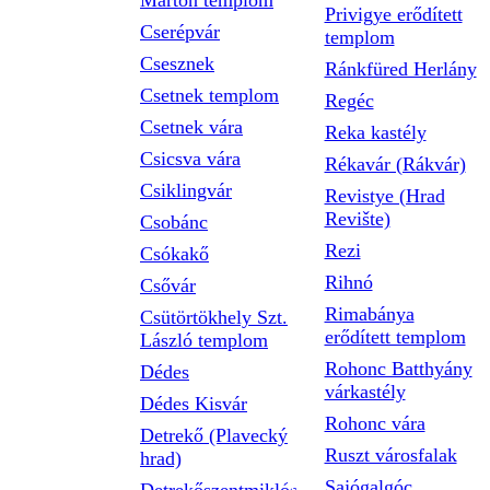
Márton templom
Privigye erődített
Cserépvár
templom
Csesznek
Ránkfüred Herlány
Csetnek templom
Regéc
Csetnek vára
Reka kastély
Csicsva vára
Rékavár (Rákvár)
Csiklingvár
Revistye (Hrad
Revište)
Csobánc
Rezi
Csókakő
Rihnó
Csővár
Rimabánya
Csütörtökhely Szt.
erődített templom
László templom
Rohonc Batthyány
Dédes
várkastély
Dédes Kisvár
Rohonc vára
Detrekő (Plavecký
Ruszt városfalak
hrad)
Sajógalgóc