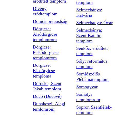
erődített templom
templom
Divény
Selmecbánya:
erődtemplom
Kálvária
Dömös prépostság
Selmecbánya: Óvár
Dörgicse:
Selmecbánya:
Alsódörgicse
Szent Katalin
templomrom
templom
Dörgicse:
Senkőc, erődített
Felsődörgicse
templom
templomrom
Sóly: református
Dörgicse:
templom
Kisdörgicse
Somlószőlős
temploma
Plébániatemplom
Döröske, Szent
Somogyvár
Jakab templom
Somolyi
Ducó (Ducové)
templomrom
Dunakeszi: Alagi
Sopron Szentlélek-
temlomrom
templom