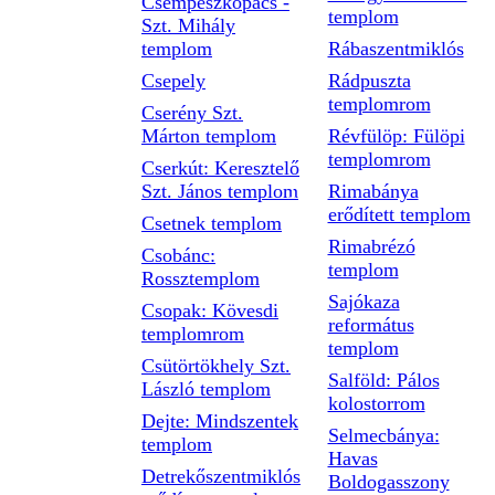
Csempeszkopács -
templom
Szt. Mihály
templom
Rábaszentmiklós
Csepely
Rádpuszta
templomrom
Cserény Szt.
Márton templom
Révfülöp: Fülöpi
templomrom
Cserkút: Keresztelő
Szt. János templom
Rimabánya
erődített templom
Csetnek templom
Rimabrézó
Csobánc:
templom
Rossztemplom
Sajókaza
Csopak: Kövesdi
református
templomrom
templom
Csütörtökhely Szt.
Salföld: Pálos
László templom
kolostorrom
Dejte: Mindszentek
Selmecbánya:
templom
Havas
Detrekőszentmiklós
Boldogasszony