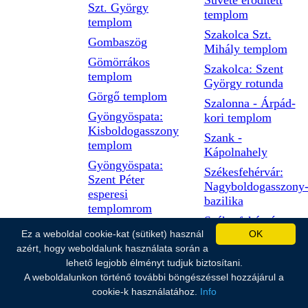
Süvéte erődített
Szt. György
templom
templom
Szakolca Szt.
Gombaszög
Mihály templom
Gömörrákos
Szakolca: Szent
templom
György rotunda
Görgő templom
Szalonna - Árpád-
Gyöngyöspata:
kori templom
Kisboldogasszony
Szank -
templom
Kápolnahely
Gyöngyöspata:
Székesfehérvár:
Szent Péter
Nagyboldogasszony
esperesi
bazilika
templomrom
Székesfekérvár:
Győri
Ez a weboldal cookie-kat (sütiket) használ
OK
Szt. Anna kápolna
Nagyboldogasszony-
azért, hogy weboldalunk használata során a
Szentantalfa:
székesegyház
lehető legjobb élményt tudjuk biztosítani.
Szentbalázsi
Gyugy templom
A weboldalunkon történő további böngészéssel hozzájárul a
templomrom
cookie-k használatához.
Info
Gyula: ferences
Szentbékkálla: