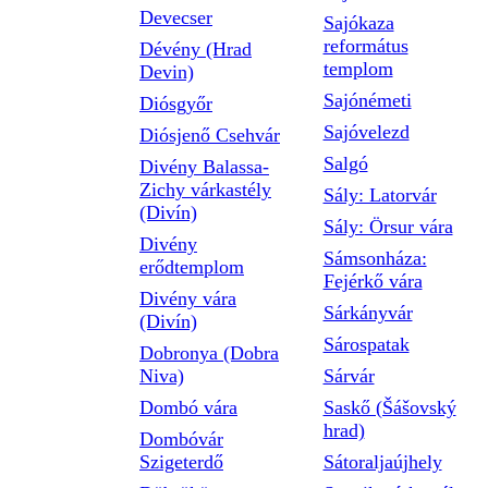
Devecser
Sajókaza
református
Dévény (Hrad
templom
Devin)
Sajónémeti
Diósgyőr
Sajóvelezd
Diósjenő Csehvár
Salgó
Divény Balassa-
Zichy várkastély
Sály: Latorvár
(Divín)
Sály: Örsur vára
Divény
Sámsonháza:
erődtemplom
Fejérkő vára
Divény vára
Sárkányvár
(Divín)
Sárospatak
Dobronya (Dobra
Niva)
Sárvár
Dombó vára
Saskő (Šášovský
hrad)
Dombóvár
Szigeterdő
Sátoraljaújhely