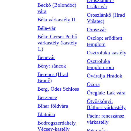
Oroszlánkő -
Beckó (Bolondóc)
Csáki-vár
vára
Oroszlánkő (Hrad
Béla várkastély II.
Vršatec)
Béla-vár
Oroszvár
Béla: Gersei Pethő
Oszlop: erődített
várkastély (kastély
templom
1.)
Osztroluka kastély
Benevár
Osztroluka
Bény: sáncok
templomrom
Berencs (Hrad
Óváralja Hrádok
Branč)
Ozora
Berg, Ödes Schloss
Öreglak: Lak vára
Berzence
Ötvöskónyi:
Bihar földvára
Báthori várkastély
Blatnica
Pácin: reneszánsz
várkastély
Bodrogszerdahely
Vécsey-kastély
Paka vára