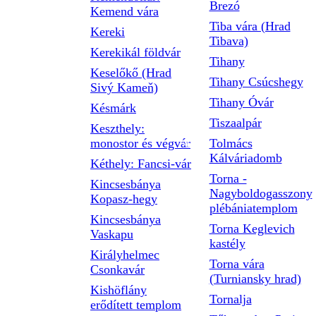
Brezó
Kemend vára
Tiba vára (Hrad
Kereki
Tibava)
Kerekikál földvár
Tihany
Keselőkő (Hrad
Tihany Csúcshegy
Sivý Kameň)
Tihany Óvár
Késmárk
Tiszaalpár
Keszthely:
monostor és végvár
Tolmács
Kálváriadomb
Kéthely: Fancsi-vár
Torna -
Kincsesbánya
Nagyboldogasszony
Kopasz-hegy
plébániatemplom
Kincsesbánya
Torna Keglevich
Vaskapu
kastély
Királyhelmec
Torna vára
Csonkavár
(Turniansky hrad)
Kishöflány
Tornalja
erődített templom