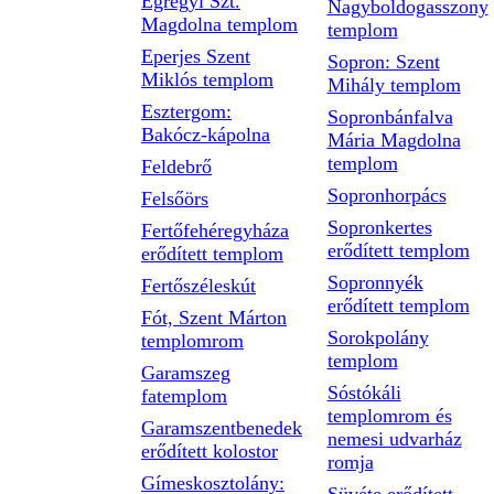
Egregyi Szt.
Nagyboldogasszony
Magdolna templom
templom
Eperjes Szent
Sopron: Szent
Miklós templom
Mihály templom
Esztergom:
Sopronbánfalva
Bakócz-kápolna
Mária Magdolna
templom
Feldebrő
Sopronhorpács
Felsőörs
Sopronkertes
Fertőfehéregyháza
erődített templom
erődített templom
Sopronnyék
Fertőszéleskút
erődített templom
Fót, Szent Márton
Sorokpolány
templomrom
templom
Garamszeg
Sóstókáli
fatemplom
templomrom és
Garamszentbenedek
nemesi udvarház
erődített kolostor
romja
Gímeskosztolány: