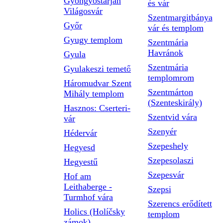
Gyöngyöstarján
és vár
Világosvár
Szentmargitbánya
Győr
vár és templom
Gyugy templom
Szentmária
Havránok
Gyula
Szentmária
Gyulakeszi temető
templomrom
Háromudvar Szent
Szentmárton
Mihály templom
(Szenteskirály)
Hasznos: Cserteri-
Szentvid vára
vár
Szenyér
Hédervár
Szepeshely
Hegyesd
Szepesolaszi
Hegyestű
Szepesvár
Hof am
Leithaberge -
Szepsi
Turmhof vára
Szerencs erődített
Holics (Holíčsky
templom
zámok)