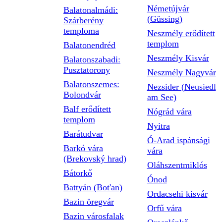
Németújvár
Balatonalmádi:
(Güssing)
Szárberény
temploma
Neszmély erődített
templom
Balatonendréd
Neszmély Kisvár
Balatonszabadi:
Pusztatorony
Neszmély Nagyvár
Balatonszemes:
Nezsider (Neusiedl
Bolondvár
am See)
Balf erődített
Nógrád vára
templom
Nyitra
Barátudvar
Ó-Arad ispánsági
Barkó vára
vára
(Brekovský hrad)
Oláhszentmiklós
Bátorkő
Ónod
Battyán (Bot'an)
Ordacsehi kisvár
Bazin öregvár
Orfű vára
Bazin városfalak