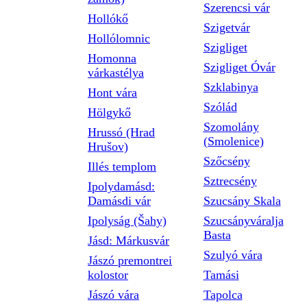
Szerencsi vár
Hollókő
Szigetvár
Hollólomnic
Szigliget
Homonna
Szigliget Óvár
várkastélya
Szklabinya
Hont vára
Szólád
Hölgykő
Szomolány
Hrussó (Hrad
(Smolenice)
Hrušov)
Szőcsény
Illés templom
Sztrecsény
Ipolydamásd:
Damásdi vár
Szucsány Skala
Ipolyság (Šahy)
Szucsányváralja
Basta
Jásd: Márkusvár
Szulyó vára
Jászó premontrei
kolostor
Tamási
Jászó vára
Tapolca