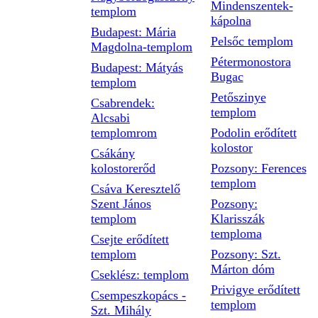
Mindenszentek-
templom
kápolna
Budapest: Mária
Pelsőc templom
Magdolna-templom
Pétermonostora
Budapest: Mátyás
Bugac
templom
Petőszinye
Csabrendek:
templom
Alcsabi
templomrom
Podolin erődített
kolostor
Csákány
kolostorerőd
Pozsony: Ferences
templom
Csáva Keresztelő
Szent János
Pozsony:
templom
Klarisszák
temploma
Csejte erődített
templom
Pozsony: Szt.
Márton dóm
Cseklész: templom
Privigye erődített
Csempeszkopács -
templom
Szt. Mihály