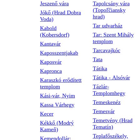
Jeszenő vára
Tapolcsány vára
(Topoľčiansky
Jókő (Hrad Dobra
hrad)
Voda)
Tar udvarház
Kabold
(Kobersdorf)
Tar: Szent Mihály
templom
Kantavár
Tarcavajkóc
Kaposszentjakab
Tata
Kaposvár
Tátika
Kapronca
Tátika - Alsóvár
Karaszkó erődített
templom
Tázlár-
Templomhegy
Kási-vár, Nyim
Temeskenéz
Kassa Várhegy
Temesvár
Kecer
Temetvény (Hrad
Kékkő (Modrý
Tematín)
Kameň)
Teplafőszékely,
Kemendollár: