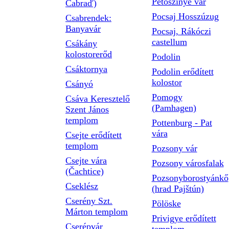
Petőszinye vár
Čabraď)
Pocsaj Hosszúzug
Csabrendek:
Banyavár
Pocsaj, Rákóczi
castellum
Csákány
kolostorerőd
Podolin
Csáktornya
Podolin erődített
kolostor
Csányó
Pomogy
Csáva Keresztelő
(Pamhagen)
Szent János
templom
Pottenburg - Pat
vára
Csejte erődített
templom
Pozsony vár
Csejte vára
Pozsony városfalak
(Čachtice)
Pozsonyborostyánkő
Cseklész
(hrad Pajštún)
Cserény Szt.
Pölöske
Márton templom
Privigye erődített
Cserépvár