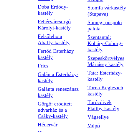
Doba Erdődy-
Stomfa várkastély
kastély
(Stupava)
Fehérvárcsurgó
Sümeg: püspöki
Károlyi-kastély
palota
Felsőlehota
Szentantal:
Abaffy-kastély
Koháry-Coburg-
kastély
Fertőd Esterházy
kastély
Szepeskörtvélyes
Máriássy kastély
Frics
Tata: Esterházy-
Galánta Esterházy-
kastély
kastély
Torna Keglevich
Galánta reneszánsz
kastély
kastély
Turócdivék
Görgő: erődített
Platthy-kastély
udvarház és a
Csáky-kastély
Vágsellye
Hédervár
Valpó