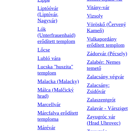
Vitány-vár
Liptóóvár
(Liptóvár,
Vizsoly
Nagyvár)
Vöröskő (Červený
Lók
Kameň)
(Unterfrauenhaid)
Vulkapordány
erődített templom
erődített templom
Lőcse
Zádorvár (Pécsely)
Lubló vára
Zalabér: Nemes
Lucska "huszita"
temető
templom
Zalacsány végvár
Malacka (Malacky)
Zalacsány:
Málca (Malčický
Zsidóvár
hrad)
Zalaszentgrót
Marcellvár
Zalavár - Vársziget
Márcfalva erődített
Zayugróc vár
temploma
(Hrad Uhrovec)
Márévár