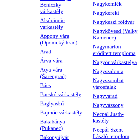
Nagykemlék
Beniczky
várkastély
Nagykereki
Alsórámóc
Nagykeszi földvár
várkastély
Nagykövesd (Velky
Appony vára
Kamenec)
(Oponický hrad)
Nagymarton
Arad
erődített temploma
Árva vára
Nagyőr várkastélya
Atya vára
Nagyszalonta
(Šarengrad)
Nagyszombat
Bács
városfalak
Bacskó várkastély
Nagyvárad
Baglyaskő
Nagyvázsony
Bajmóc várkastély
Necpál Justh-
kastély
Bakabánya
(Pukanec)
Necpál Szent
László templom
Bakonyújvár