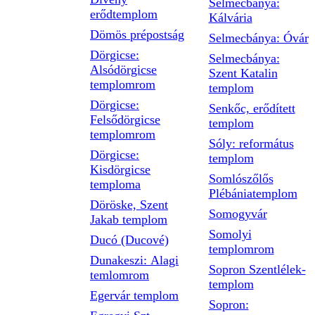
Selmecbánya:
erődtemplom
Kálvária
Dömös prépostság
Selmecbánya: Óvár
Dörgicse:
Selmecbánya:
Alsódörgicse
Szent Katalin
templomrom
templom
Dörgicse:
Senkőc, erődített
Felsődörgicse
templom
templomrom
Sóly: református
Dörgicse:
templom
Kisdörgicse
Somlószőlős
temploma
Plébániatemplom
Döröske, Szent
Somogyvár
Jakab templom
Somolyi
Ducó (Ducové)
templomrom
Dunakeszi: Alagi
Sopron Szentlélek-
temlomrom
templom
Egervár templom
Sopron: