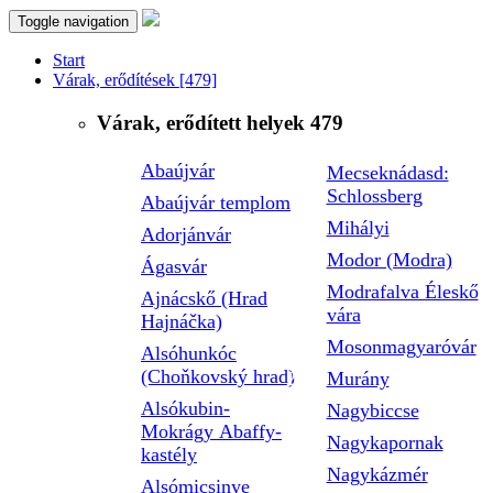
Toggle navigation
Start
Várak, erődítések
[479]
Várak, erődített helyek
479
Abaújvár
Mecseknádasd:
Schlossberg
Abaújvár templom
Mihályi
Adorjánvár
Modor (Modra)
Ágasvár
Modrafalva Éleskő
Ajnácskő (Hrad
vára
Hajnáčka)
Mosonmagyaróvár
Alsóhunkóc
(Choňkovský hrad)
Murány
Alsókubin-
Nagybiccse
Mokrágy Abaffy-
Nagykapornak
kastély
Nagykázmér
Alsómicsinye