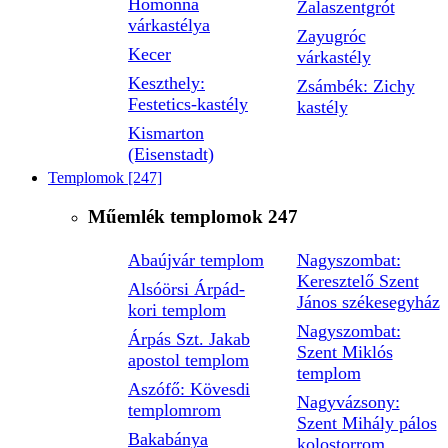
Homonna
Zalaszentgrót
várkastélya
Zayugróc
Kecer
várkastély
Keszthely:
Zsámbék: Zichy
Festetics-kastély
kastély
Kismarton
(Eisenstadt)
Templomok
[247]
Műemlék templomok
247
Abaújvár templom
Nagyszombat:
Keresztelő Szent
Alsóörsi Árpád-
János székesegyház
kori templom
Nagyszombat:
Árpás Szt. Jakab
Szent Miklós
apostol templom
templom
Aszófő: Kövesdi
Nagyvázsony:
templomrom
Szent Mihály pálos
Bakabánya
kolostorrom