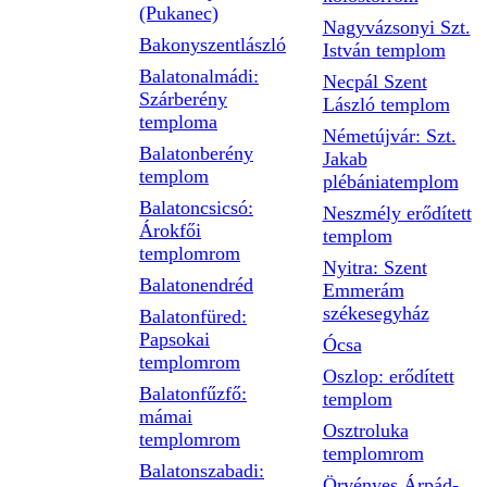
(Pukanec)
Nagyvázsonyi Szt.
Bakonyszentlászló
István templom
Balatonalmádi:
Necpál Szent
Szárberény
László templom
temploma
Németújvár: Szt.
Balatonberény
Jakab
templom
plébániatemplom
Balatoncsicsó:
Neszmély erődített
Árokfői
templom
templomrom
Nyitra: Szent
Balatonendréd
Emmerám
székesegyház
Balatonfüred:
Papsokai
Ócsa
templomrom
Oszlop: erődített
Balatonfűzfő:
templom
mámai
Osztroluka
templomrom
templomrom
Balatonszabadi:
Örvényes Árpád-