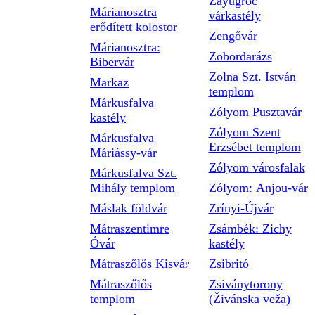
Zayugróc
Márianosztra
várkastély
erődített kolostor
Zengővár
Márianosztra:
Zobordarázs
Bibervár
Zolna Szt. István
Markaz
templom
Márkusfalva
Zólyom Pusztavár
kastély
Zólyom Szent
Márkusfalva
Erzsébet templom
Máriássy-vár
Zólyom városfalak
Márkusfalva Szt.
Mihály templom
Zólyom: Anjou-vár
Máslak földvár
Zrínyi-Újvár
Mátraszentimre
Zsámbék: Zichy
Óvár
kastély
Mátraszőlős Kisvár
Zsibritó
Mátraszőlős
Zsiványtorony
templom
(Živánska veža)