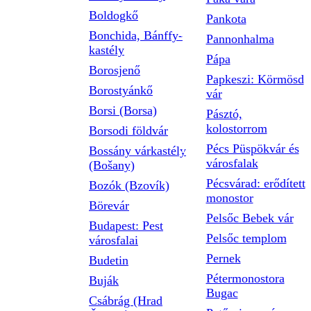
Boldogkő
Pankota
Bonchida, Bánffy-
Pannonhalma
kastély
Pápa
Borosjenő
Papkeszi: Körmösd
Borostyánkő
vár
Borsi (Borsa)
Pásztó,
kolostorrom
Borsodi földvár
Pécs Püspökvár és
Bossány várkastély
városfalak
(Bošany)
Pécsvárad: erődített
Bozók (Bzovík)
monostor
Börevár
Pelsőc Bebek vár
Budapest: Pest
Pelsőc templom
városfalai
Pernek
Budetin
Pétermonostora
Buják
Bugac
Csábrág (Hrad