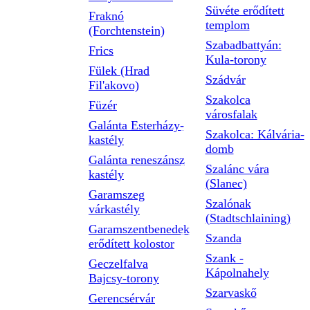
Süvéte erődített
Fraknó
templom
(Forchtenstein)
Szabadbattyán:
Frics
Kula-torony
Fülek (Hrad
Szádvár
Fil'akovo)
Szakolca
Füzér
városfalak
Galánta Esterházy-
Szakolca: Kálvária-
kastély
domb
Galánta reneszánsz
Szalánc vára
kastély
(Slanec)
Garamszeg
Szalónak
várkastély
(Stadtschlaining)
Garamszentbenedek
Szanda
erődített kolostor
Szank -
Geczelfalva
Kápolnahely
Bajcsy-torony
Szarvaskő
Gerencsérvár