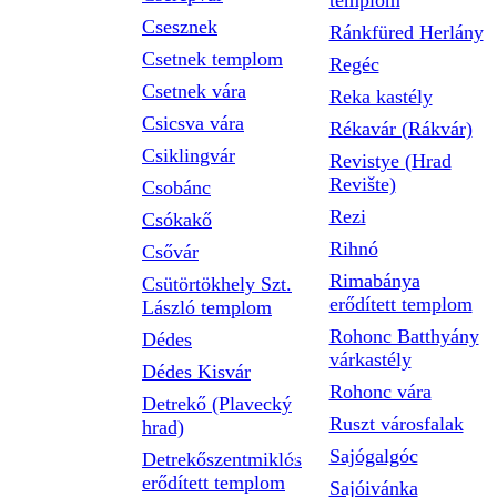
templom
Csesznek
Ránkfüred Herlány
Csetnek templom
Regéc
Csetnek vára
Reka kastély
Csicsva vára
Rékavár (Rákvár)
Csiklingvár
Revistye (Hrad
Revište)
Csobánc
Rezi
Csókakő
Rihnó
Csővár
Rimabánya
Csütörtökhely Szt.
erődített templom
László templom
Rohonc Batthyány
Dédes
várkastély
Dédes Kisvár
Rohonc vára
Detrekő (Plavecký
Ruszt városfalak
hrad)
Sajógalgóc
Detrekőszentmiklós
erődített templom
Sajóivánka