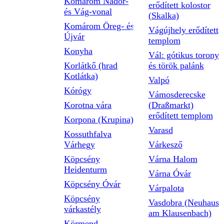
Komárom Nádor-
erődített kolostor
és Vág-vonal
(Skalka)
Komárom Öreg- és
Vágújhely erődített
Újvár
templom
Konyha
Vál: gótikus torony
Korlátkő (hrad
és török palánk
Kotlátka)
Valpó
Kórógy
Vámosderecske
Korotna vára
(Draßmarkt)
erődített templom
Korpona (Krupina)
Varasd
Kossuthfalva
Várhegy
Várkesző
Köpcsény
Várna Halom
Heidenturm
Várna Óvár
Köpcsény Óvár
Várpalota
Köpcsény
Vasdobra (Neuhaus
várkastély
am Klausenbach)
Körmend