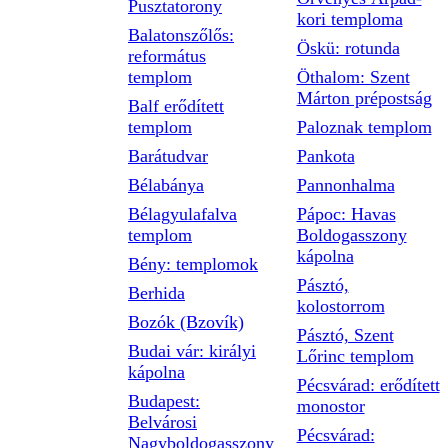
Pusztatorony
kori temploma
Balatonszőlős:
Öskü: rotunda
református
templom
Öthalom: Szent
Márton prépostság
Balf erődített
templom
Paloznak templom
Barátudvar
Pankota
Bélabánya
Pannonhalma
Bélagyulafalva
Pápoc: Havas
templom
Boldogasszony
kápolna
Bény: templomok
Pásztó,
Berhida
kolostorrom
Bozók (Bzovík)
Pásztó, Szent
Budai vár: királyi
Lőrinc templom
kápolna
Pécsvárad: erődített
Budapest:
monostor
Belvárosi
Pécsvárad:
Nagyboldogasszony