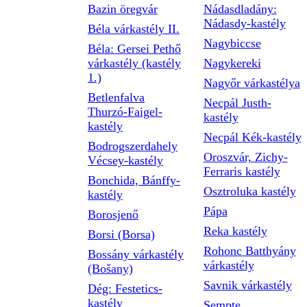
Bazin öregvár
Nádasdladány:
Nádasdy-kastély
Béla várkastély II.
Nagybiccse
Béla: Gersei Pethő
várkastély (kastély
Nagykereki
1.)
Nagyőr várkastélya
Betlenfalva
Necpál Justh-
Thurzó-Faigel-
kastély
kastély
Necpál Kék-kastély
Bodrogszerdahely
Oroszvár, Zichy-
Vécsey-kastély
Ferraris kastély
Bonchida, Bánffy-
Osztroluka kastély
kastély
Pápa
Borosjenő
Reka kastély
Borsi (Borsa)
Rohonc Batthyány
Bossány várkastély
várkastély
(Bošany)
Savnik várkastély
Dég: Festetics-
kastély
Sempte