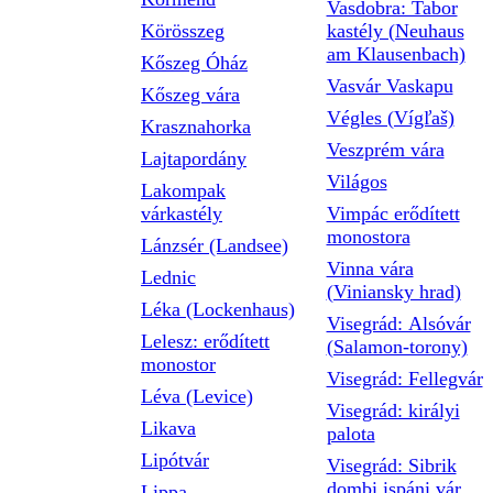
Vasdobra: Tabor
Körösszeg
kastély (Neuhaus
am Klausenbach)
Kőszeg Óház
Vasvár Vaskapu
Kőszeg vára
Végles (Vígľaš)
Krasznahorka
Veszprém vára
Lajtapordány
Világos
Lakompak
várkastély
Vimpác erődített
monostora
Lánzsér (Landsee)
Vinna vára
Lednic
(Viniansky hrad)
Léka (Lockenhaus)
Visegrád: Alsóvár
Lelesz: erődített
(Salamon-torony)
monostor
Visegrád: Fellegvár
Léva (Levice)
Visegrád: királyi
Likava
palota
Lipótvár
Visegrád: Sibrik
dombi ispáni vár
Lippa