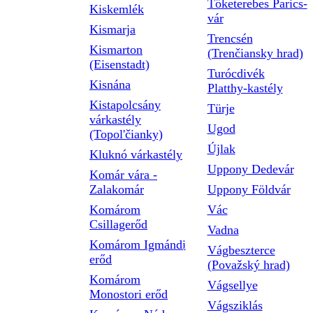
Tőketerebes Parics-
Kiskemlék
vár
Kismarja
Trencsén
Kismarton
(Trenčiansky hrad)
(Eisenstadt)
Turócdivék
Kisnána
Platthy-kastély
Kistapolcsány
Türje
várkastély
Ugod
(Topol'čianky)
Újlak
Kluknó várkastély
Uppony Dedevár
Komár vára -
Zalakomár
Uppony Földvár
Komárom
Vác
Csillagerőd
Vadna
Komárom Igmándi
Vágbeszterce
erőd
(Považský hrad)
Komárom
Vágsellye
Monostori erőd
Vágsziklás