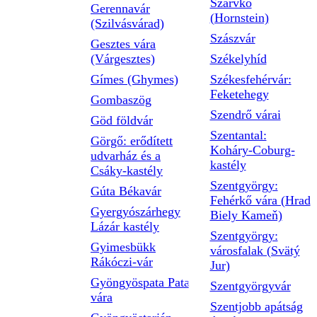
Szarvkő
Gerennavár
(Hornstein)
(Szilvásvárad)
Szászvár
Gesztes vára
(Várgesztes)
Székelyhíd
Gímes (Ghymes)
Székesfehérvár:
Feketehegy
Gombaszög
Szendrő várai
Göd földvár
Szentantal:
Görgő: erődített
Koháry-Coburg-
udvarház és a
kastély
Csáky-kastély
Szentgyörgy:
Gúta Békavár
Fehérkő vára (Hrad
Gyergyószárhegy
Biely Kameň)
Lázár kastély
Szentgyörgy:
Gyimesbükk
városfalak (Svätý
Rákóczi-vár
Jur)
Gyöngyöspata Pata
Szentgyörgyvár
vára
Szentjobb apátság