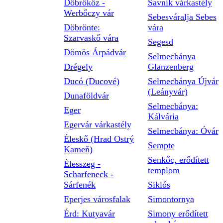
Döbrököz -
Savnik várkastély
Werbőczy vár
Sebesváralja Sebes
Döbrönte:
vára
Szarvaskő vára
Segesd
Dömös Árpádvár
Selmecbánya
Drégely
Glanzenberg
Ducó (Ducové)
Selmecbánya Újvár
(Leányvár)
Dunaföldvár
Selmecbánya:
Eger
Kálvária
Egervár várkastély
Selmecbánya: Óvár
Éleskő (Hrad Ostrý
Sempte
Kameň)
Senkőc, erődített
Élesszeg -
templom
Scharfeneck -
Sárfenék
Siklós
Eperjes városfalak
Simontornya
Érd: Kutyavár
Simony erődített