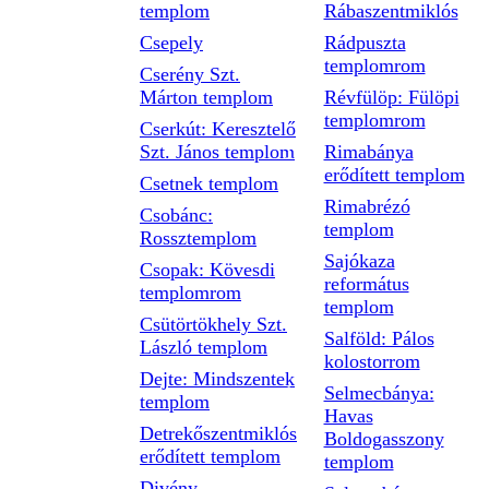
templom
Rábaszentmiklós
Csepely
Rádpuszta
templomrom
Cserény Szt.
Márton templom
Révfülöp: Fülöpi
templomrom
Cserkút: Keresztelő
Szt. János templom
Rimabánya
erődített templom
Csetnek templom
Rimabrézó
Csobánc:
templom
Rossztemplom
Sajókaza
Csopak: Kövesdi
református
templomrom
templom
Csütörtökhely Szt.
Salföld: Pálos
László templom
kolostorrom
Dejte: Mindszentek
Selmecbánya:
templom
Havas
Detrekőszentmiklós
Boldogasszony
erődített templom
templom
Divény