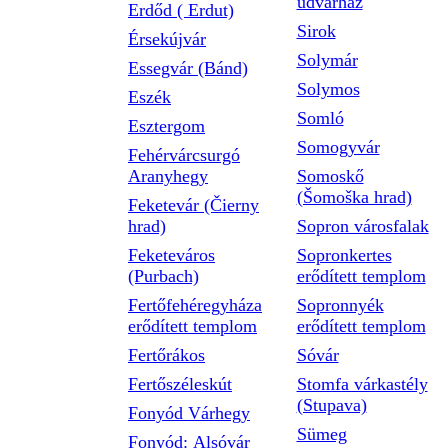
udvarház
Erdőd ( Erdut)
Sirok
Érsekújvár
Solymár
Essegvár (Bánd)
Solymos
Eszék
Somló
Esztergom
Somogyvár
Fehérvárcsurgó
Aranyhegy
Somoskő
(Šomoška hrad)
Feketevár (Čierny
hrad)
Sopron városfalak
Feketeváros
Sopronkertes
(Purbach)
erődített templom
Fertőfehéregyháza
Sopronnyék
erődített templom
erődített templom
Fertőrákos
Sóvár
Fertőszéleskút
Stomfa várkastély
(Stupava)
Fonyód Várhegy
Sümeg
Fonyód: Alsóvár