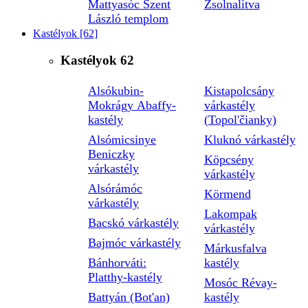
Mattyasóc Szent
Zsolnalitva
László templom
Kastélyok
[62]
Kastélyok
62
Alsókubin-
Kistapolcsány
Mokrágy Abaffy-
várkastély
kastély
(Topol'čianky)
Alsómicsinye
Kluknó várkastély
Beniczky
Köpcsény
várkastély
várkastély
Alsórámóc
Körmend
várkastély
Lakompak
Bacskó várkastély
várkastély
Bajmóc várkastély
Márkusfalva
Bánhorváti:
kastély
Platthy-kastély
Mosóc Révay-
Battyán (Bot'an)
kastély