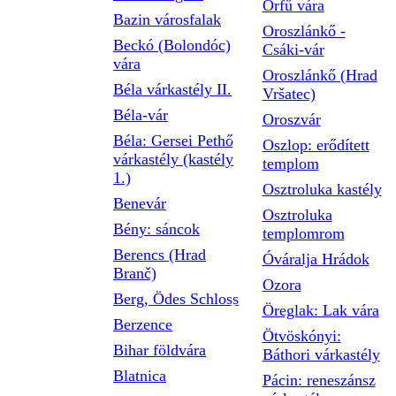
Orfű vára
Bazin városfalak
Oroszlánkő -
Beckó (Bolondóc)
Csáki-vár
vára
Oroszlánkő (Hrad
Béla várkastély II.
Vršatec)
Béla-vár
Oroszvár
Béla: Gersei Pethő
Oszlop: erődített
várkastély (kastély
templom
1.)
Osztroluka kastély
Benevár
Osztroluka
Bény: sáncok
templomrom
Berencs (Hrad
Óváralja Hrádok
Branč)
Ozora
Berg, Ödes Schloss
Öreglak: Lak vára
Berzence
Ötvöskónyi:
Bihar földvára
Báthori várkastély
Blatnica
Pácin: reneszánsz