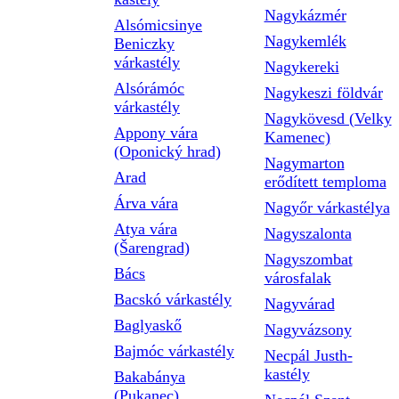
Nagykázmér
Alsómicsinye
Nagykemlék
Beniczky
várkastély
Nagykereki
Alsórámóc
Nagykeszi földvár
várkastély
Nagykövesd (Velky
Appony vára
Kamenec)
(Oponický hrad)
Nagymarton
Arad
erődített temploma
Árva vára
Nagyőr várkastélya
Atya vára
Nagyszalonta
(Šarengrad)
Nagyszombat
Bács
városfalak
Bacskó várkastély
Nagyvárad
Baglyaskő
Nagyvázsony
Bajmóc várkastély
Necpál Justh-
kastély
Bakabánya
(Pukanec)