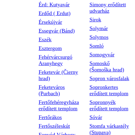
Érd: Kutyavár
Simony erődített
udvarház
Erdőd ( Erdut)
Sirok
Érsekújvár
Solymár
Essegvár (Bánd)
Solymos
Eszék
Somló
Esztergom
Somogyvár
Fehérvárcsurgó
Aranyhegy
Somoskő
(Šomoška hrad)
Feketevár (Čierny
hrad)
Sopron városfalak
Feketeváros
Sopronkertes
(Purbach)
erődített templom
Fertőfehéregyháza
Sopronnyék
erődített templom
erődített templom
Fertőrákos
Sóvár
Fertőszéleskút
Stomfa várkastély
(Stupava)
Fonyód Várhegy