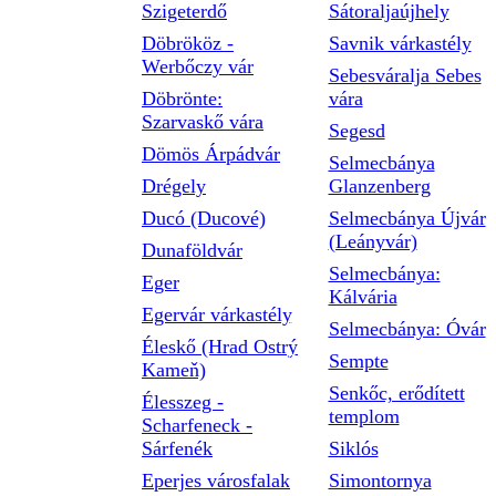
Szigeterdő
Sátoraljaújhely
Döbrököz -
Savnik várkastély
Werbőczy vár
Sebesváralja Sebes
Döbrönte:
vára
Szarvaskő vára
Segesd
Dömös Árpádvár
Selmecbánya
Drégely
Glanzenberg
Ducó (Ducové)
Selmecbánya Újvár
(Leányvár)
Dunaföldvár
Selmecbánya:
Eger
Kálvária
Egervár várkastély
Selmecbánya: Óvár
Éleskő (Hrad Ostrý
Sempte
Kameň)
Senkőc, erődített
Élesszeg -
templom
Scharfeneck -
Sárfenék
Siklós
Eperjes városfalak
Simontornya