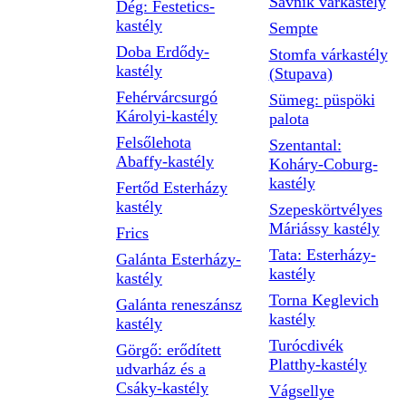
Savnik várkastély
Dég: Festetics-
kastély
Sempte
Doba Erdődy-
Stomfa várkastély
kastély
(Stupava)
Fehérvárcsurgó
Sümeg: püspöki
Károlyi-kastély
palota
Felsőlehota
Szentantal:
Abaffy-kastély
Koháry-Coburg-
kastély
Fertőd Esterházy
kastély
Szepeskörtvélyes
Máriássy kastély
Frics
Tata: Esterházy-
Galánta Esterházy-
kastély
kastély
Torna Keglevich
Galánta reneszánsz
kastély
kastély
Turócdivék
Görgő: erődített
Platthy-kastély
udvarház és a
Csáky-kastély
Vágsellye