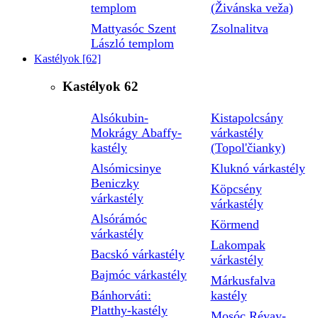
templom
(Živánska veža)
Mattyasóc Szent
Zsolnalitva
László templom
Kastélyok
[62]
Kastélyok
62
Alsókubin-
Kistapolcsány
Mokrágy Abaffy-
várkastély
kastély
(Topol'čianky)
Alsómicsinye
Kluknó várkastély
Beniczky
Köpcsény
várkastély
várkastély
Alsórámóc
Körmend
várkastély
Lakompak
Bacskó várkastély
várkastély
Bajmóc várkastély
Márkusfalva
Bánhorváti:
kastély
Platthy-kastély
Mosóc Révay-