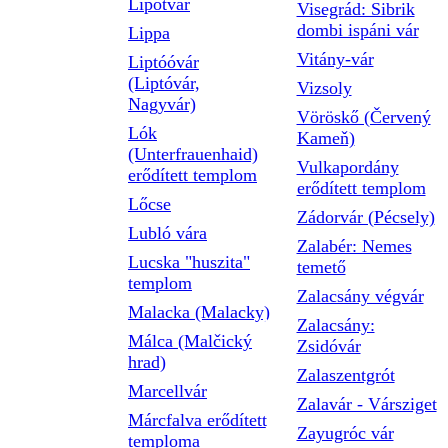
Lipótvár
Visegrád: Sibrik
dombi ispáni vár
Lippa
Vitány-vár
Liptóóvár
(Liptóvár,
Vizsoly
Nagyvár)
Vöröskő (Červený
Lók
Kameň)
(Unterfrauenhaid)
Vulkapordány
erődített templom
erődített templom
Lőcse
Zádorvár (Pécsely)
Lubló vára
Zalabér: Nemes
Lucska "huszita"
temető
templom
Zalacsány végvár
Malacka (Malacky)
Zalacsány:
Málca (Malčický
Zsidóvár
hrad)
Zalaszentgrót
Marcellvár
Zalavár - Vársziget
Márcfalva erődített
Zayugróc vár
temploma