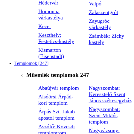
Hédervár
Valpó
Homonna
Zalaszentgrót
várkastélya
Zayugróc
Kecer
várkastély
Keszthely:
Zsámbék: Zichy
Festetics-kastély
kastély
Kismarton
(Eisenstadt)
Templomok
[247]
Műemlék templomok
247
Abaújvár templom
Nagyszombat:
Keresztelő Szent
Alsóörsi Árpád-
János székesegyház
kori templom
Nagyszombat:
Árpás Szt. Jakab
Szent Miklós
apostol templom
templom
Aszófő: Kövesdi
Nagyvázsony:
templomrom