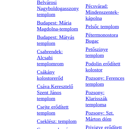
Belvárosi
Pécsvárad:
Nagyboldogasszony
Mindenszentek-
templom
kápolna
Budapest: Mária
Pelsőc templom
Magdolna-templom
Pétermonostora
Budapest: Mátyás
Bugac
templom
Petőszinye
Csabrendek:
templom
Alcsabi
templomrom
Podolin erődített
kolostor
Csákány
kolostorerőd
Pozsony: Ferences
templom
Csáva Keresztelő
Szent János
Pozsony:
templom
Klarisszák
temploma
Csejte erődített
templom
Pozsony: Szt.
Márton dóm
Cseklész: templom
Privigye erődített