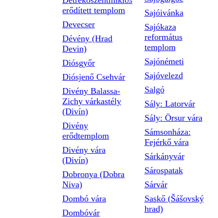
Detrekőszentmiklós
erődített templom
Sajóivánka
Devecser
Sajókaza
református
Dévény (Hrad
templom
Devin)
Sajónémeti
Diósgyőr
Sajóvelezd
Diósjenő Csehvár
Salgó
Divény Balassa-
Zichy várkastély
Sály: Latorvár
(Divín)
Sály: Örsur vára
Divény
Sámsonháza:
erődtemplom
Fejérkő vára
Divény vára
Sárkányvár
(Divín)
Sárospatak
Dobronya (Dobra
Niva)
Sárvár
Dombó vára
Saskő (Šášovský
hrad)
Dombóvár