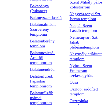
Szent Mihály pálos
Bakabánya
kolostorrom
(Pukanec)
Nagyvázsonyi Szt.
Bakonyszentlászló
István templom
Balatonalmádi:
Necpál Szent
Szárberény
László templom
temploma
Németújvár: Szt.
Balatonberény
Jakab
templom
plébániatemplom
Balatoncsicsó:
Neszmély erődített
Árokfői
templom
templomrom
Nyitra: Szent
Balatonendréd
Emmerám
székesegyház
Balatonfüred:
Papsokai
Ócsa
templomrom
Oszlop: erődített
Balatonfűzfő:
templom
mámai
Osztroluka
templomrom