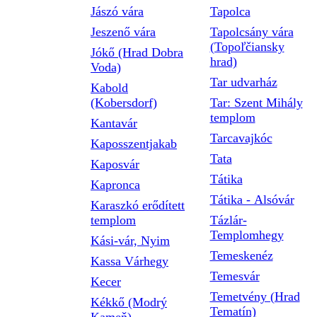
Jászó vára
Tapolca
Jeszenő vára
Tapolcsány vára
(Topoľčiansky
Jókő (Hrad Dobra
hrad)
Voda)
Tar udvarház
Kabold
(Kobersdorf)
Tar: Szent Mihály
templom
Kantavár
Tarcavajkóc
Kaposszentjakab
Tata
Kaposvár
Tátika
Kapronca
Tátika - Alsóvár
Karaszkó erődített
templom
Tázlár-
Templomhegy
Kási-vár, Nyim
Temeskenéz
Kassa Várhegy
Temesvár
Kecer
Temetvény (Hrad
Kékkő (Modrý
Tematín)