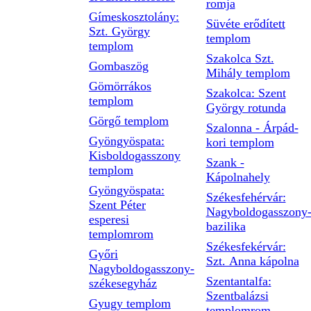
romja
Gímeskosztolány:
Süvéte erődített
Szt. György
templom
templom
Szakolca Szt.
Gombaszög
Mihály templom
Gömörrákos
Szakolca: Szent
templom
György rotunda
Görgő templom
Szalonna - Árpád-
Gyöngyöspata:
kori templom
Kisboldogasszony
Szank -
templom
Kápolnahely
Gyöngyöspata:
Székesfehérvár:
Szent Péter
Nagyboldogasszony
esperesi
bazilika
templomrom
Székesfekérvár:
Győri
Szt. Anna kápolna
Nagyboldogasszony-
Szentantalfa:
székesegyház
Szentbalázsi
Gyugy templom
templomrom