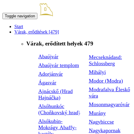
Toggle navigation
Start
Várak, erődítések
[479]
Várak, erődített helyek
479
Abaújvár
Mecseknádasd:
Schlossberg
Abaújvár templom
Mihályi
Adorjánvár
Modor (Modra)
Ágasvár
Modrafalva Éleskő
Ajnácskő (Hrad
vára
Hajnáčka)
Mosonmagyaróvár
Alsóhunkóc
(Choňkovský hrad)
Murány
Alsókubin-
Nagybiccse
Mokrágy Abaffy-
Nagykapornak
kastély