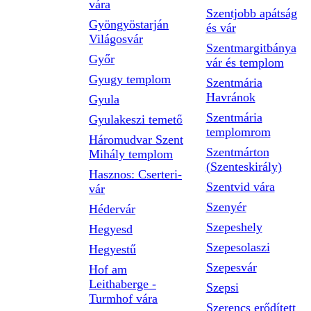
vára
Szentjobb apátság
Gyöngyöstarján
és vár
Világosvár
Szentmargitbánya
Győr
vár és templom
Gyugy templom
Szentmária
Havránok
Gyula
Szentmária
Gyulakeszi temető
templomrom
Háromudvar Szent
Szentmárton
Mihály templom
(Szenteskirály)
Hasznos: Cserteri-
Szentvid vára
vár
Szenyér
Hédervár
Szepeshely
Hegyesd
Szepesolaszi
Hegyestű
Szepesvár
Hof am
Leithaberge -
Szepsi
Turmhof vára
Szerencs erődített