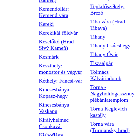
Kameň)
Teplafőszékely,
Kemendollár:
Brezó
Kemend vára
Tiba vára (Hrad
Kereki
Tibava)
Kerekikál földvár
Tihany
Keselőkő (Hrad
Tihany Csúcshegy
Sivý Kameň)
Tihany Óvár
Késmárk
Tiszaalpár
Keszthely:
monostor és végvár
Tolmács
Kálváriadomb
Kéthely: Fancsi-vár
Torna -
Kincsesbánya
Nagyboldogasszony
Kopasz-hegy
plébániatemplom
Kincsesbánya
Torna Keglevich
Vaskapu
kastély
Királyhelmec
Torna vára
Csonkavár
(Turniansky hrad)
Kishöflány