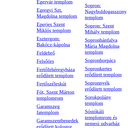
Egervár templom
Sopron:
Egregyi Szt.
Nagyboldogasszony
Magdolna templom
templom
Eperjes Szent
Sopron: Szent
Miklós templom
Mihály templom
Esztergom:
Sopronbánfalva
Bakócz-kápolna
Mária Magdolna
templom
Feldebrő
Sopronhorpács
Felsőörs
Sopronkertes
Fertőfehéregyháza
erődített templom
erődített templom
Sopronnyék
Fertőszéleskút
erődített templom
Fót, Szent Márton
Sorokpolány
templomrom
templom
Garamszeg
Sóstókáli
fatemplom
templomrom és
Garamszentbenedek
nemesi udvarház
erődített kolostor