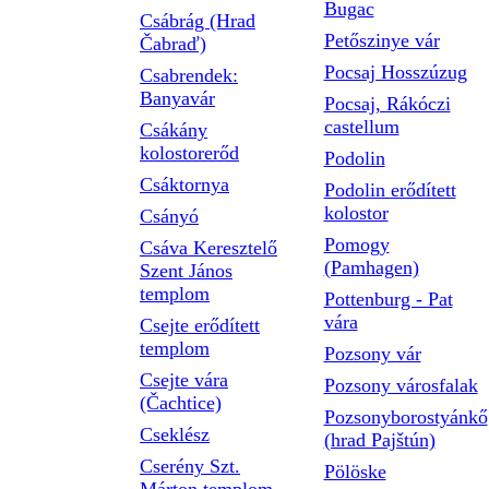
Bugac
Csábrág (Hrad
Petőszinye vár
Čabraď)
Pocsaj Hosszúzug
Csabrendek:
Banyavár
Pocsaj, Rákóczi
castellum
Csákány
kolostorerőd
Podolin
Csáktornya
Podolin erődített
kolostor
Csányó
Pomogy
Csáva Keresztelő
(Pamhagen)
Szent János
templom
Pottenburg - Pat
vára
Csejte erődített
templom
Pozsony vár
Csejte vára
Pozsony városfalak
(Čachtice)
Pozsonyborostyánkő
Cseklész
(hrad Pajštún)
Cserény Szt.
Pölöske