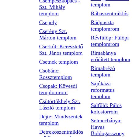
Csempeszkopács -
templom
Szt. Mihály
templom
Rábaszentmiklós
Csepely
Rádpuszta
templomrom
Cserény Szt.
Márton templom
Révfülöp: Fülöpi
templomrom
Cserkút: Keresztelő
Szt. János templom
Rimabánya
erődített templom
Csetnek templom
Rimabrézó
Csobánc:
templom
Rossztemplom
Sajókaza
Csopak: Kövesdi
református
templomrom
templom
Csütörtökhely Szt.
Salföld: Pálos
László templom
kolostorrom
Dejte: Mindszentek
Selmecbánya:
templom
Havas
Detrekőszentmiklós
Boldogasszony