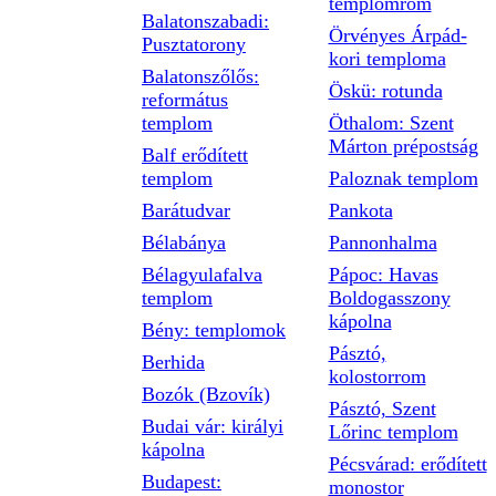
templomrom
Balatonszabadi:
Örvényes Árpád-
Pusztatorony
kori temploma
Balatonszőlős:
Öskü: rotunda
református
templom
Öthalom: Szent
Márton prépostság
Balf erődített
templom
Paloznak templom
Barátudvar
Pankota
Bélabánya
Pannonhalma
Bélagyulafalva
Pápoc: Havas
templom
Boldogasszony
kápolna
Bény: templomok
Pásztó,
Berhida
kolostorrom
Bozók (Bzovík)
Pásztó, Szent
Budai vár: királyi
Lőrinc templom
kápolna
Pécsvárad: erődített
Budapest:
monostor