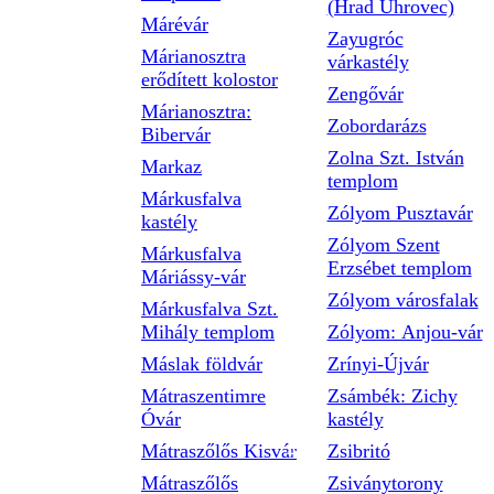
(Hrad Uhrovec)
Márévár
Zayugróc
Márianosztra
várkastély
erődített kolostor
Zengővár
Márianosztra:
Zobordarázs
Bibervár
Zolna Szt. István
Markaz
templom
Márkusfalva
Zólyom Pusztavár
kastély
Zólyom Szent
Márkusfalva
Erzsébet templom
Máriássy-vár
Zólyom városfalak
Márkusfalva Szt.
Mihály templom
Zólyom: Anjou-vár
Máslak földvár
Zrínyi-Újvár
Mátraszentimre
Zsámbék: Zichy
Óvár
kastély
Mátraszőlős Kisvár
Zsibritó
Mátraszőlős
Zsiványtorony