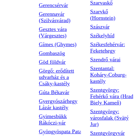
Szarvaskő
Gerencsérvár
Szarvkő
Gerennavár
(Hornstein)
(Szilvásvárad)
Szászvár
Gesztes vára
(Várgesztes)
Székelyhíd
Gímes (Ghymes)
Székesfehérvár:
Feketehegy
Gombaszög
Szendrő várai
Göd földvár
Szentantal:
Görgő: erődített
Koháry-Coburg-
udvarház és a
kastély
Csáky-kastély
Szentgyörgy:
Gúta Békavár
Fehérkő vára (Hrad
Gyergyószárhegy
Biely Kameň)
Lázár kastély
Szentgyörgy:
Gyimesbükk
városfalak (Svätý
Rákóczi-vár
Jur)
Gyöngyöspata Pata
Szentgyörgyvár