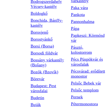
várkastély
Bodrogszerdahely
Vécsey-kastély
Paka vára
Boldogkő
Pankota
Bonchida, Bánffy-
Pannonhalma
kastély
Pápa
Borosjenő
Papkeszi: Körmösd
Borostyánkő
vár
Borsi (Borsa)
Pásztó,
kolostorrom
Borsodi földvár
Pécs Püspökvár és
Bossány várkastély
városfalak
(Bošany)
Pécsvárad: erődített
Bozók (Bzovík)
monostor
Börevár
Pelsőc Bebek vár
Budapest: Pest
Pelsőc templom
városfalai
Pernek
Budetin
Pétermonostora
Buják