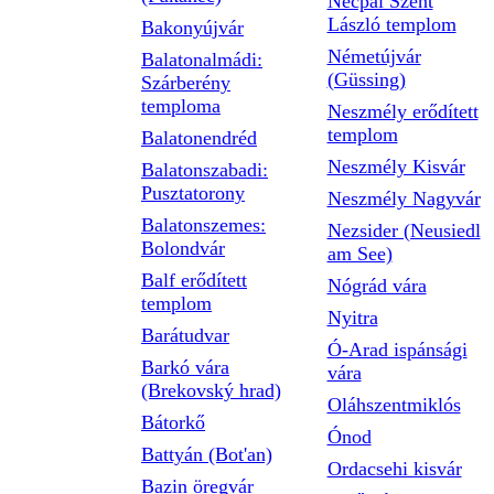
Necpál Szent
László templom
Bakonyújvár
Németújvár
Balatonalmádi:
(Güssing)
Szárberény
temploma
Neszmély erődített
templom
Balatonendréd
Neszmély Kisvár
Balatonszabadi:
Pusztatorony
Neszmély Nagyvár
Balatonszemes:
Nezsider (Neusiedl
Bolondvár
am See)
Balf erődített
Nógrád vára
templom
Nyitra
Barátudvar
Ó-Arad ispánsági
Barkó vára
vára
(Brekovský hrad)
Oláhszentmiklós
Bátorkő
Ónod
Battyán (Bot'an)
Ordacsehi kisvár
Bazin öregvár