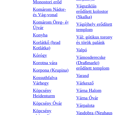
Monostori erőd
Vágsziklás
Komárom Nádor-
erődített kolostor
és Vág-vonal
(Skalka)
Komárom Öreg- és
Vágújhely erődített
Újvár
templom
Konyha
Vál: gótikus torony
Korlátkő (hrad
és török palánk
Kotlátka)
Valpó
Kórógy
Vámosderecske
Korotna vára
(Draßmarkt)
erődített templom
Korpona (Krupina)
Varasd
Kossuthfalva
Várhegy
Várkesző
Köpcsény
Várna Halom
Heidenturm
Várna Óvár
Köpcsény Óvár
Várpalota
Köpcsény
Vasdobra (Neuhaus