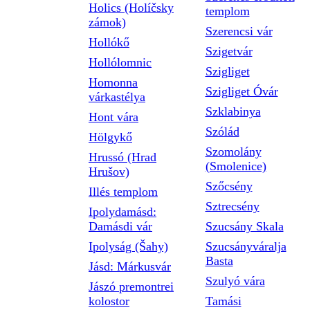
Holics (Holíčsky
templom
zámok)
Szerencsi vár
Hollókő
Szigetvár
Hollólomnic
Szigliget
Homonna
Szigliget Óvár
várkastélya
Szklabinya
Hont vára
Szólád
Hölgykő
Szomolány
Hrussó (Hrad
(Smolenice)
Hrušov)
Szőcsény
Illés templom
Sztrecsény
Ipolydamásd:
Damásdi vár
Szucsány Skala
Ipolyság (Šahy)
Szucsányváralja
Basta
Jásd: Márkusvár
Szulyó vára
Jászó premontrei
kolostor
Tamási