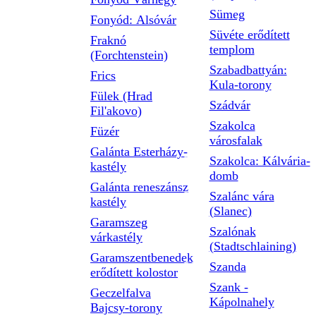
Sümeg
Fonyód: Alsóvár
Süvéte erődített
Fraknó
templom
(Forchtenstein)
Szabadbattyán:
Frics
Kula-torony
Fülek (Hrad
Szádvár
Fil'akovo)
Szakolca
Füzér
városfalak
Galánta Esterházy-
Szakolca: Kálvária-
kastély
domb
Galánta reneszánsz
Szalánc vára
kastély
(Slanec)
Garamszeg
Szalónak
várkastély
(Stadtschlaining)
Garamszentbenedek
Szanda
erődített kolostor
Szank -
Geczelfalva
Kápolnahely
Bajcsy-torony