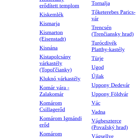
Tornalja
erődített templom
Tőketerebes Parics-
Kiskemlék
vár
Kismarja
Trencsén
Kismarton
(Trenčiansky hrad)
(Eisenstadt)
Turócdivék
Kisnána
Platthy-kastély
Kistapolcsány
Türje
várkastély
Ugod
(Topol'čianky)
Újlak
Kluknó várkastély
Uppony Dedevár
Komár vára -
Zalakomár
Uppony Földvár
Komárom
Vác
Csillagerőd
Vadna
Komárom Igmándi
Vágbeszterce
erőd
(Považský hrad)
Komárom
Vágsellye