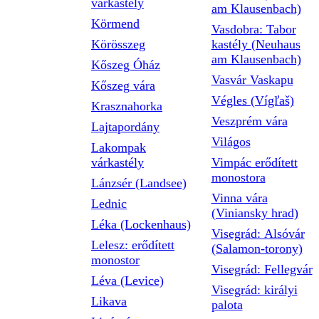
várkastély
am Klausenbach)
Körmend
Vasdobra: Tabor
Körösszeg
kastély (Neuhaus
am Klausenbach)
Kőszeg Óház
Vasvár Vaskapu
Kőszeg vára
Végles (Vígľaš)
Krasznahorka
Veszprém vára
Lajtapordány
Világos
Lakompak
várkastély
Vimpác erődített
monostora
Lánzsér (Landsee)
Vinna vára
Lednic
(Viniansky hrad)
Léka (Lockenhaus)
Visegrád: Alsóvár
Lelesz: erődített
(Salamon-torony)
monostor
Visegrád: Fellegvár
Léva (Levice)
Visegrád: királyi
Likava
palota