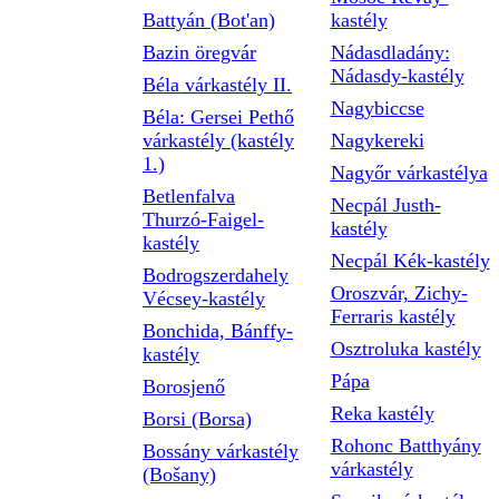
Battyán (Bot'an)
kastély
Bazin öregvár
Nádasdladány:
Nádasdy-kastély
Béla várkastély II.
Nagybiccse
Béla: Gersei Pethő
várkastély (kastély
Nagykereki
1.)
Nagyőr várkastélya
Betlenfalva
Necpál Justh-
Thurzó-Faigel-
kastély
kastély
Necpál Kék-kastély
Bodrogszerdahely
Oroszvár, Zichy-
Vécsey-kastély
Ferraris kastély
Bonchida, Bánffy-
Osztroluka kastély
kastély
Pápa
Borosjenő
Reka kastély
Borsi (Borsa)
Rohonc Batthyány
Bossány várkastély
várkastély
(Bošany)