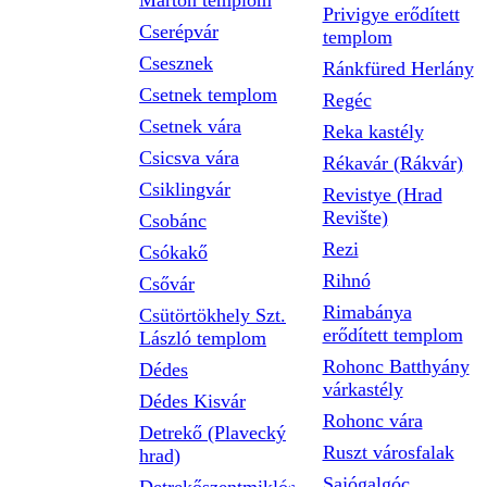
Márton templom
Privigye erődített
Cserépvár
templom
Csesznek
Ránkfüred Herlány
Csetnek templom
Regéc
Csetnek vára
Reka kastély
Csicsva vára
Rékavár (Rákvár)
Csiklingvár
Revistye (Hrad
Revište)
Csobánc
Rezi
Csókakő
Rihnó
Csővár
Rimabánya
Csütörtökhely Szt.
erődített templom
László templom
Rohonc Batthyány
Dédes
várkastély
Dédes Kisvár
Rohonc vára
Detrekő (Plavecký
Ruszt városfalak
hrad)
Sajógalgóc