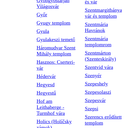
Gyöngyöstarján
és vár
Világosvár
Szentmargitbánya
Győr
vár és templom
Gyugy templom
Szentmária
Havránok
Gyula
Szentmária
Gyulakeszi temető
templomrom
Háromudvar Szent
Szentmárton
Mihály templom
(Szenteskirály)
Hasznos: Cserteri-
Szentvid vára
vár
Szenyér
Hédervár
Szepeshely
Hegyesd
Szepesolaszi
Hegyestű
Szepesvár
Hof am
Leithaberge -
Szepsi
Turmhof vára
Szerencs erődített
Holics (Holíčsky
templom
zámok)