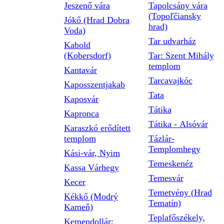
Jeszenő vára
Tapolcsány vára
(Topoľčiansky
Jókő (Hrad Dobra
hrad)
Voda)
Tar udvarház
Kabold
(Kobersdorf)
Tar: Szent Mihály
templom
Kantavár
Tarcavajkóc
Kaposszentjakab
Tata
Kaposvár
Tátika
Kapronca
Tátika - Alsóvár
Karaszkó erődített
templom
Tázlár-
Templomhegy
Kási-vár, Nyim
Temeskenéz
Kassa Várhegy
Temesvár
Kecer
Temetvény (Hrad
Kékkő (Modrý
Tematín)
Kameň)
Teplafőszékely,
Kemendollár: