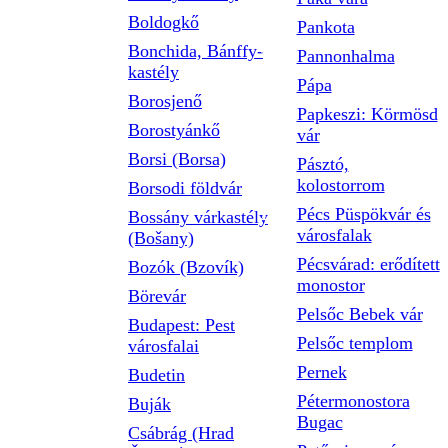
Boldogkő
Pankota
Bonchida, Bánffy-
Pannonhalma
kastély
Pápa
Borosjenő
Papkeszi: Körmösd
Borostyánkő
vár
Borsi (Borsa)
Pásztó,
kolostorrom
Borsodi földvár
Pécs Püspökvár és
Bossány várkastély
városfalak
(Bošany)
Pécsvárad: erődített
Bozók (Bzovík)
monostor
Börevár
Pelsőc Bebek vár
Budapest: Pest
Pelsőc templom
városfalai
Pernek
Budetin
Pétermonostora
Buják
Bugac
Csábrág (Hrad