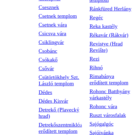
templom
Csesznek
Ránkfüred Herlány
Csetnek templom
Regéc
Csetnek vára
Reka kastély
Csicsva vára
Rékavár (Rákvár)
Csiklingvár
Revistye (Hrad
Revište)
Csobánc
Rezi
Csókakő
Rihnó
Csővár
Rimabánya
Csütörtökhely Szt.
erődített templom
László templom
Rohonc Batthyány
Dédes
várkastély
Dédes Kisvár
Rohonc vára
Detrekő (Plavecký
Ruszt városfalak
hrad)
Sajógalgóc
Detrekőszentmiklós
erődített templom
Sajóivánka