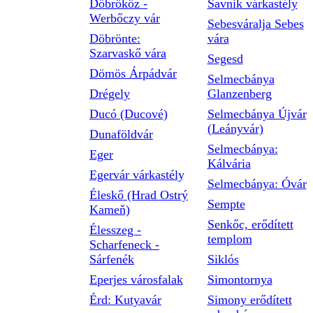
Döbrököz -
Savnik várkastély
Werbőczy vár
Sebesváralja Sebes
Döbrönte:
vára
Szarvaskő vára
Segesd
Dömös Árpádvár
Selmecbánya
Drégely
Glanzenberg
Ducó (Ducové)
Selmecbánya Újvár
(Leányvár)
Dunaföldvár
Selmecbánya:
Eger
Kálvária
Egervár várkastély
Selmecbánya: Óvár
Éleskő (Hrad Ostrý
Sempte
Kameň)
Senkőc, erődített
Élesszeg -
templom
Scharfeneck -
Sárfenék
Siklós
Eperjes városfalak
Simontornya
Érd: Kutyavár
Simony erődített