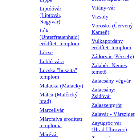
Vitány-vár
Liptóóvár
(Liptóvár,
Vizsoly
Nagyvár)
Vöröskő (Červený
Lók
Kameň)
(Unterfrauenhaid)
Vulkapordány
erődített templom
erődített templom
Lőcse
Zádorvár (Pécsely)
Lubló vára
Zalabér: Nemes
Lucska "huszita"
temető
templom
Zalacsány végvár
Malacka (Malacky)
Zalacsány:
Málca (Malčický
Zsidóvár
hrad)
Zalaszentgrót
Marcellvár
Zalavár - Vársziget
Márcfalva erődített
Zayugróc vár
temploma
(Hrad Uhrovec)
Márévár