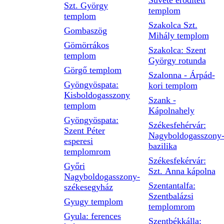
Süvéte erődített
Szt. György
templom
templom
Szakolca Szt.
Gombaszög
Mihály templom
Gömörrákos
Szakolca: Szent
templom
György rotunda
Görgő templom
Szalonna - Árpád-
Gyöngyöspata:
kori templom
Kisboldogasszony
Szank -
templom
Kápolnahely
Gyöngyöspata:
Székesfehérvár:
Szent Péter
Nagyboldogasszony
esperesi
bazilika
templomrom
Székesfekérvár:
Győri
Szt. Anna kápolna
Nagyboldogasszony-
Szentantalfa:
székesegyház
Szentbalázsi
Gyugy templom
templomrom
Gyula: ferences
Szentbékkálla: