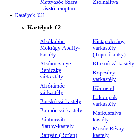
Mattyasóc Szent
Zsolnalitva
László templom
Kastélyok
[62]
Kastélyok
62
Alsókubin-
Kistapolcsány
Mokrágy Abaffy-
várkastély
kastély
(Topol'čianky)
Alsómicsinye
Kluknó várkastély
Beniczky
Köpcsény
várkastély
várkastély
Alsórámóc
Körmend
várkastély
Lakompak
Bacskó várkastély
várkastély
Bajmóc várkastély
Márkusfalva
Bánhorváti:
kastély
Platthy-kastély
Mosóc Révay-
Battyán (Bot'an)
kastély