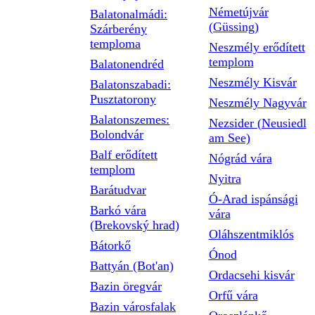
Németújvár
Balatonalmádi:
(Güssing)
Szárberény
temploma
Neszmély erődített
templom
Balatonendréd
Neszmély Kisvár
Balatonszabadi:
Pusztatorony
Neszmély Nagyvár
Balatonszemes:
Nezsider (Neusiedl
Bolondvár
am See)
Balf erődített
Nógrád vára
templom
Nyitra
Barátudvar
Ó-Arad ispánsági
Barkó vára
vára
(Brekovský hrad)
Oláhszentmiklós
Bátorkő
Ónod
Battyán (Bot'an)
Ordacsehi kisvár
Bazin öregvár
Orfű vára
Bazin városfalak