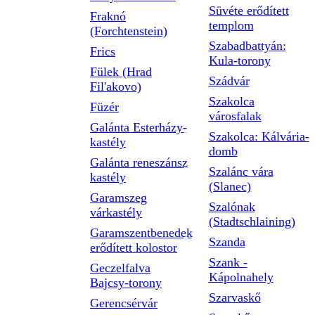
Süvéte erődített
Fraknó
templom
(Forchtenstein)
Szabadbattyán:
Frics
Kula-torony
Fülek (Hrad
Szádvár
Fil'akovo)
Szakolca
Füzér
városfalak
Galánta Esterházy-
Szakolca: Kálvária-
kastély
domb
Galánta reneszánsz
Szalánc vára
kastély
(Slanec)
Garamszeg
Szalónak
várkastély
(Stadtschlaining)
Garamszentbenedek
Szanda
erődített kolostor
Szank -
Geczelfalva
Kápolnahely
Bajcsy-torony
Szarvaskő
Gerencsérvár