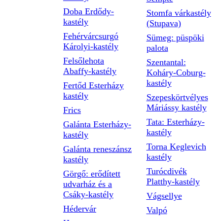
Doba Erdődy-
Stomfa várkastély
kastély
(Stupava)
Fehérvárcsurgó
Sümeg: püspöki
Károlyi-kastély
palota
Felsőlehota
Szentantal:
Abaffy-kastély
Koháry-Coburg-
kastély
Fertőd Esterházy
kastély
Szepeskörtvélyes
Máriássy kastély
Frics
Tata: Esterházy-
Galánta Esterházy-
kastély
kastély
Torna Keglevich
Galánta reneszánsz
kastély
kastély
Turócdivék
Görgő: erődített
Platthy-kastély
udvarház és a
Csáky-kastély
Vágsellye
Hédervár
Valpó