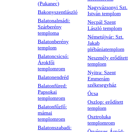
(Pukanec)
Nagyvázsonyi Szt.
Bakonyszentlászló
István templom
Balatonalmádi:
Necpál Szent
Szárberény
László templom
temploma
Németújvár: Szt.
Balatonberény
Jakab
templom
plébániatemplom
Balatoncsicsó:
Neszmély erődített
Árokfői
templom
templomrom
Nyitra: Szent
Balatonendréd
Emmerám
székesegyház
Balatonfüred:
Papsokai
Ócsa
templomrom
Oszlop: erődített
Balatonfűzfő:
templom
mámai
Osztroluka
templomrom
templomrom
Balatonszabadi:
Örvényes Árpád-