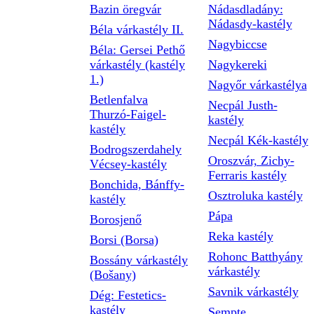
Bazin öregvár
Nádasdladány:
Nádasdy-kastély
Béla várkastély II.
Nagybiccse
Béla: Gersei Pethő
várkastély (kastély
Nagykereki
1.)
Nagyőr várkastélya
Betlenfalva
Necpál Justh-
Thurzó-Faigel-
kastély
kastély
Necpál Kék-kastély
Bodrogszerdahely
Oroszvár, Zichy-
Vécsey-kastély
Ferraris kastély
Bonchida, Bánffy-
Osztroluka kastély
kastély
Pápa
Borosjenő
Reka kastély
Borsi (Borsa)
Rohonc Batthyány
Bossány várkastély
várkastély
(Bošany)
Savnik várkastély
Dég: Festetics-
kastély
Sempte