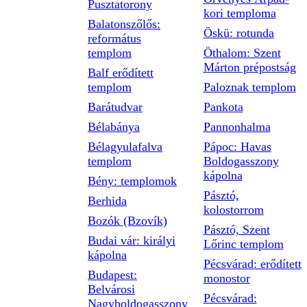
Pusztatorony
kori temploma
Balatonszőlős:
Öskü: rotunda
református
templom
Öthalom: Szent
Márton prépostság
Balf erődített
templom
Paloznak templom
Barátudvar
Pankota
Bélabánya
Pannonhalma
Bélagyulafalva
Pápoc: Havas
templom
Boldogasszony
kápolna
Bény: templomok
Pásztó,
Berhida
kolostorrom
Bozók (Bzovík)
Pásztó, Szent
Budai vár: királyi
Lőrinc templom
kápolna
Pécsvárad: erődített
Budapest:
monostor
Belvárosi
Pécsvárad:
Nagyboldogasszony