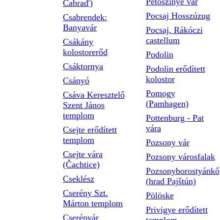
Petőszinye vár
Čabraď)
Pocsaj Hosszúzug
Csabrendek:
Banyavár
Pocsaj, Rákóczi
castellum
Csákány
kolostorerőd
Podolin
Csáktornya
Podolin erődített
kolostor
Csányó
Pomogy
Csáva Keresztelő
(Pamhagen)
Szent János
templom
Pottenburg - Pat
vára
Csejte erődített
templom
Pozsony vár
Csejte vára
Pozsony városfalak
(Čachtice)
Pozsonyborostyánkő
Cseklész
(hrad Pajštún)
Cserény Szt.
Pölöske
Márton templom
Privigye erődített
Cserépvár