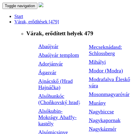
Toggle navigation
Start
Várak, erődítések
[479]
Várak, erődített helyek
479
Abaújvár
Mecseknádasd:
Schlossberg
Abaújvár templom
Mihályi
Adorjánvár
Modor (Modra)
Ágasvár
Modrafalva Éleskő
Ajnácskő (Hrad
vára
Hajnáčka)
Mosonmagyaróvár
Alsóhunkóc
(Choňkovský hrad)
Murány
Alsókubin-
Nagybiccse
Mokrágy Abaffy-
Nagykapornak
kastély
Nagykázmér
Alsómicsinye