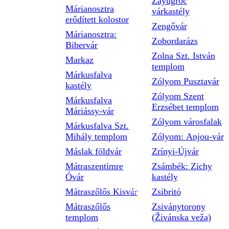
Zayugróc
Márianosztra
várkastély
erődített kolostor
Zengővár
Márianosztra:
Zobordarázs
Bibervár
Zolna Szt. István
Markaz
templom
Márkusfalva
Zólyom Pusztavár
kastély
Zólyom Szent
Márkusfalva
Erzsébet templom
Máriássy-vár
Zólyom városfalak
Márkusfalva Szt.
Mihály templom
Zólyom: Anjou-vár
Máslak földvár
Zrínyi-Újvár
Mátraszentimre
Zsámbék: Zichy
Óvár
kastély
Mátraszőlős Kisvár
Zsibritó
Mátraszőlős
Zsiványtorony
templom
(Živánska veža)