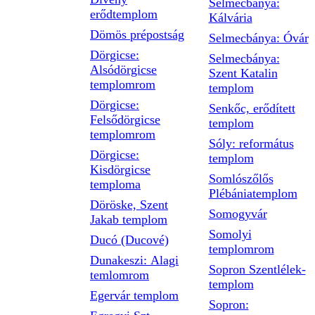
Selmecbánya:
erődtemplom
Kálvária
Dömös prépostság
Selmecbánya: Óvár
Dörgicse:
Selmecbánya:
Alsódörgicse
Szent Katalin
templomrom
templom
Dörgicse:
Senkőc, erődített
Felsődörgicse
templom
templomrom
Sóly: református
Dörgicse:
templom
Kisdörgicse
Somlószőlős
temploma
Plébániatemplom
Döröske, Szent
Somogyvár
Jakab templom
Somolyi
Ducó (Ducové)
templomrom
Dunakeszi: Alagi
Sopron Szentlélek-
temlomrom
templom
Egervár templom
Sopron: