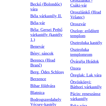
Oroszlánkő -
Beckó (Bolondóc)
Csáki-vár
vára
Oroszlánkő (Hrad
Béla várkastély II.
Vršatec)
Béla-vár
Oroszvár
Béla: Gersei Pethő
Oszlop: erődített
várkastély (kastély
templom
1.)
Osztroluka kastély
Benevár
Osztroluka
Bény: sáncok
templomrom
Berencs (Hrad
Óváralja Hrádok
Branč)
Ozora
Berg, Ödes Schloss
Öreglak: Lak vára
Berzence
Ötvöskónyi:
Bihar földvára
Báthori várkastély
Blatnica
Pácin: reneszánsz
várkastély
Bodrogszerdahely
Vécsey-kastély
Paka vára