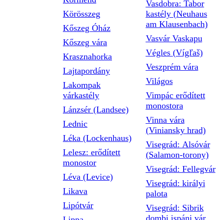
Vasdobra: Tabor
Körösszeg
kastély (Neuhaus
am Klausenbach)
Kőszeg Óház
Vasvár Vaskapu
Kőszeg vára
Végles (Vígľaš)
Krasznahorka
Veszprém vára
Lajtapordány
Világos
Lakompak
várkastély
Vimpác erődített
monostora
Lánzsér (Landsee)
Vinna vára
Lednic
(Viniansky hrad)
Léka (Lockenhaus)
Visegrád: Alsóvár
Lelesz: erődített
(Salamon-torony)
monostor
Visegrád: Fellegvár
Léva (Levice)
Visegrád: királyi
Likava
palota
Lipótvár
Visegrád: Sibrik
dombi ispáni vár
Lippa