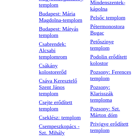
Mindenszentek-
templom
kápolna
Budapest: Mária
Pelsőc templom
Magdolna-templom
Pétermonostora
Budapest: Mátyás
Bugac
templom
Petőszinye
Csabrendek:
templom
Alcsabi
templomrom
Podolin erődített
kolostor
Csákány
kolostorerőd
Pozsony: Ferences
templom
Csáva Keresztelő
Szent János
Pozsony:
templom
Klarisszák
temploma
Csejte erődített
templom
Pozsony: Szt.
Márton dóm
Cseklész: templom
Privigye erődített
Csempeszkopács -
templom
Szt. Mihály