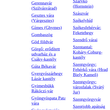
Szarvkő
Gerennavár
(Hornstein)
(Szilvásvárad)
Szászvár
Gesztes vára
(Várgesztes)
Székelyhíd
Gímes (Ghymes)
Székesfehérvár:
Feketehegy
Gombaszög
Szendrő várai
Göd földvár
Szentantal:
Görgő: erődített
Koháry-Coburg-
udvarház és a
kastély
Csáky-kastély
Szentgyörgy:
Gúta Békavár
Fehérkő vára (Hrad
Gyergyószárhegy
Biely Kameň)
Lázár kastély
Szentgyörgy:
Gyimesbükk
városfalak (Svätý
Rákóczi-vár
Jur)
Gyöngyöspata Pata
Szentgyörgyvár
vára
Szentjobb apátság