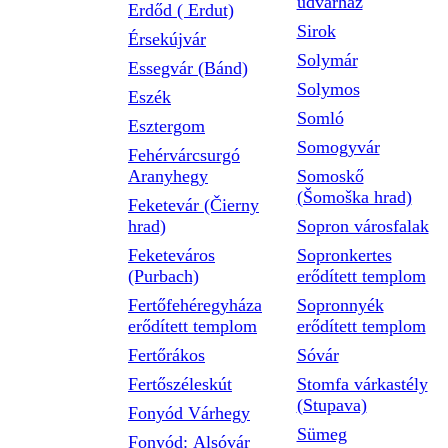
udvarház
Erdőd ( Erdut)
Sirok
Érsekújvár
Solymár
Essegvár (Bánd)
Solymos
Eszék
Somló
Esztergom
Somogyvár
Fehérvárcsurgó
Aranyhegy
Somoskő
(Šomoška hrad)
Feketevár (Čierny
hrad)
Sopron városfalak
Feketeváros
Sopronkertes
(Purbach)
erődített templom
Fertőfehéregyháza
Sopronnyék
erődített templom
erődített templom
Fertőrákos
Sóvár
Fertőszéleskút
Stomfa várkastély
(Stupava)
Fonyód Várhegy
Sümeg
Fonyód: Alsóvár