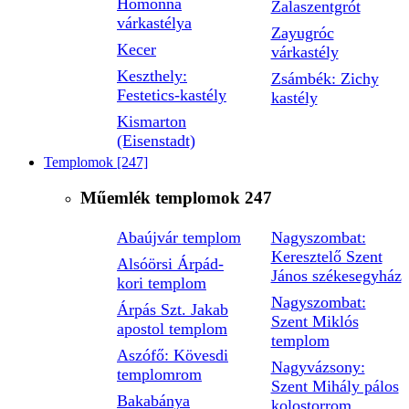
Homonna
Zalaszentgrót
várkastélya
Zayugróc
Kecer
várkastély
Keszthely:
Zsámbék: Zichy
Festetics-kastély
kastély
Kismarton
(Eisenstadt)
Templomok
[247]
Műemlék templomok
247
Abaújvár templom
Nagyszombat:
Keresztelő Szent
Alsóörsi Árpád-
János székesegyház
kori templom
Nagyszombat:
Árpás Szt. Jakab
Szent Miklós
apostol templom
templom
Aszófő: Kövesdi
Nagyvázsony:
templomrom
Szent Mihály pálos
Bakabánya
kolostorrom