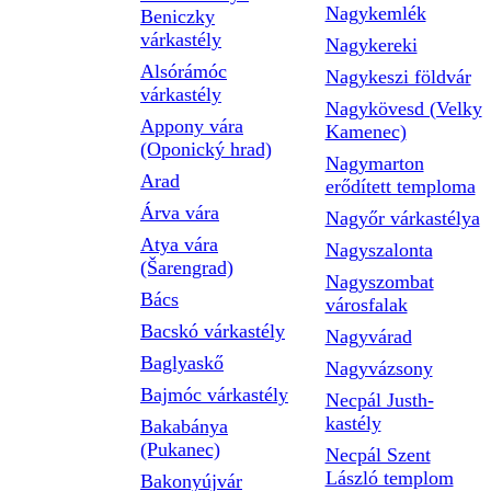
Nagykemlék
Beniczky
várkastély
Nagykereki
Alsórámóc
Nagykeszi földvár
várkastély
Nagykövesd (Velky
Appony vára
Kamenec)
(Oponický hrad)
Nagymarton
Arad
erődített temploma
Árva vára
Nagyőr várkastélya
Atya vára
Nagyszalonta
(Šarengrad)
Nagyszombat
Bács
városfalak
Bacskó várkastély
Nagyvárad
Baglyaskő
Nagyvázsony
Bajmóc várkastély
Necpál Justh-
kastély
Bakabánya
(Pukanec)
Necpál Szent
László templom
Bakonyújvár