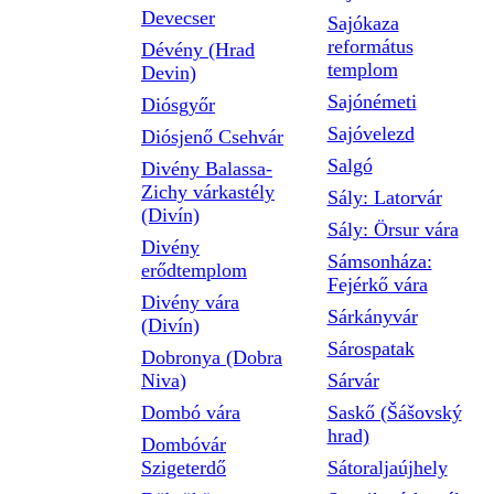
Devecser
Sajókaza
református
Dévény (Hrad
templom
Devin)
Sajónémeti
Diósgyőr
Sajóvelezd
Diósjenő Csehvár
Salgó
Divény Balassa-
Zichy várkastély
Sály: Latorvár
(Divín)
Sály: Örsur vára
Divény
Sámsonháza:
erődtemplom
Fejérkő vára
Divény vára
Sárkányvár
(Divín)
Sárospatak
Dobronya (Dobra
Niva)
Sárvár
Dombó vára
Saskő (Šášovský
hrad)
Dombóvár
Szigeterdő
Sátoraljaújhely