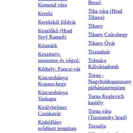
Brezó
Kemend vára
Tiba vára (Hrad
Kereki
Tibava)
Kerekikál földvár
Tihany
Keselőkő (Hrad
Tihany Csúcshegy
Sivý Kameň)
Tihany Óvár
Késmárk
Tiszaalpár
Keszthely:
monostor és végvár
Tolmács
Kálváriadomb
Kéthely: Fancsi-vár
Torna -
Kincsesbánya
Nagyboldogasszony
Kopasz-hegy
plébániatemplom
Kincsesbánya
Torna Keglevich
Vaskapu
kastély
Királyhelmec
Torna vára
Csonkavár
(Turniansky hrad)
Kishöflány
Tornalja
erődített templom