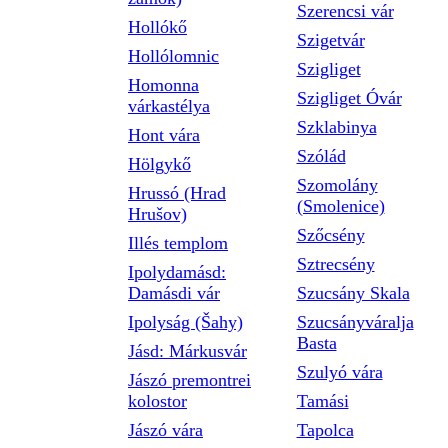
Szerencsi vár
Hollókő
Szigetvár
Hollólomnic
Szigliget
Homonna
Szigliget Óvár
várkastélya
Szklabinya
Hont vára
Szólád
Hölgykő
Szomolány
Hrussó (Hrad
(Smolenice)
Hrušov)
Szőcsény
Illés templom
Sztrecsény
Ipolydamásd:
Damásdi vár
Szucsány Skala
Ipolyság (Šahy)
Szucsányváralja
Basta
Jásd: Márkusvár
Szulyó vára
Jászó premontrei
kolostor
Tamási
Jászó vára
Tapolca