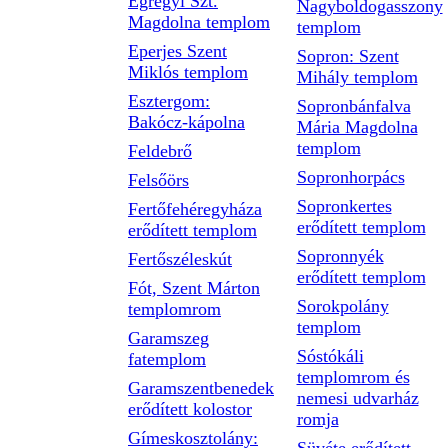
Egregyi Szt.
Nagyboldogasszony
Magdolna templom
templom
Eperjes Szent
Sopron: Szent
Miklós templom
Mihály templom
Esztergom:
Sopronbánfalva
Bakócz-kápolna
Mária Magdolna
templom
Feldebrő
Sopronhorpács
Felsőörs
Sopronkertes
Fertőfehéregyháza
erődített templom
erődített templom
Sopronnyék
Fertőszéleskút
erődített templom
Fót, Szent Márton
Sorokpolány
templomrom
templom
Garamszeg
Sóstókáli
fatemplom
templomrom és
Garamszentbenedek
nemesi udvarház
erődített kolostor
romja
Gímeskosztolány: