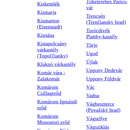
Tőketerebes Parics-
Kiskemlék
vár
Kismarja
Trencsén
Kismarton
(Trenčiansky hrad)
(Eisenstadt)
Turócdivék
Kisnána
Platthy-kastély
Kistapolcsány
Türje
várkastély
Ugod
(Topol'čianky)
Újlak
Kluknó várkastély
Uppony Dedevár
Komár vára -
Zalakomár
Uppony Földvár
Komárom
Vác
Csillagerőd
Vadna
Komárom Igmándi
Vágbeszterce
erőd
(Považský hrad)
Komárom
Vágsellye
Monostori erőd
Vágsziklás