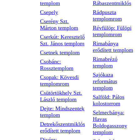
templom
Rábaszentmiklós
Csepely
Rádpuszta
templomrom
Cserény Szt.
Márton templom
Révfülöp: Fülöpi
templomrom
Cserkút: Keresztelő
Szt. János templom
Rimabánya
erődített templom
Csetnek templom
Rimabrézó
Csobánc:
templom
Rossztemplom
Sajókaza
Csopak: Kövesdi
református
templomrom
templom
Csütörtökhely Szt.
Salföld: Pálos
László templom
kolostorrom
Dejte: Mindszentek
Selmecbánya:
templom
Havas
Detrekőszentmiklós
Boldogasszony
erődített templom
templom
Divény