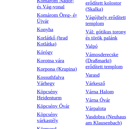
Komárom Nádor-
erődített kolostor
és Vág-vonal
(Skalka)
Komárom Öreg- és
Vágújhely erődített
Újvár
templom
Konyha
Vál: gótikus torony
Korlátkő (hrad
és török palánk
Kotlátka)
Valpó
Kórógy
Vámosderecske
Korotna vára
(Draßmarkt)
erődített templom
Korpona (Krupina)
Varasd
Kossuthfalva
Várhegy
Várkesző
Köpcsény
Várna Halom
Heidenturm
Várna Óvár
Köpcsény Óvár
Várpalota
Köpcsény
Vasdobra (Neuhaus
várkastély
am Klausenbach)
Körmend