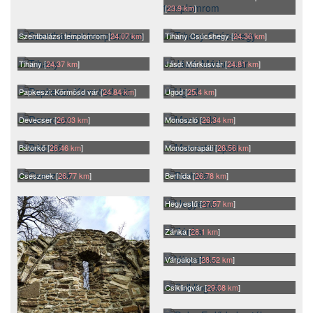
[
23.9 km
]
Szentbalázsi templomrom [
24.07 km
]
Tihany Csúcshegy [
24.36 km
]
Tihany [
24.37 km
]
Jásd: Márkusvár [
24.81 km
]
Papkeszi: Körmösd vár [
24.84 km
]
Ugod [
25.4 km
]
Devecser [
26.03 km
]
Monoszló [
26.34 km
]
Bátorkő [
26.46 km
]
Monostorapáti [
26.56 km
]
Csesznek [
26.77 km
]
Berhida [
26.78 km
]
Hegyestű [
27.57 km
]
Zánka [
28.1 km
]
Várpalota [
28.52 km
]
Csiklingvár [
29.08 km
]