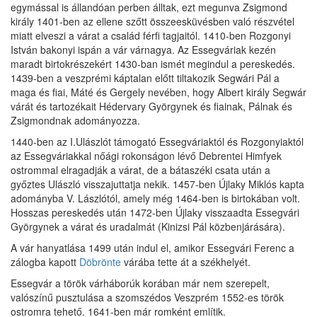
egymással is állandóan perben álltak, ezt megunva Zsigmond
király 1401-ben az ellene szőtt összeesküvésben való részvétel
miatt elveszi a várat a család férfi tagjaitól. 1410-ben Rozgonyi
István bakonyi ispán a vár várnagya. Az Essegváriak kezén
maradt birtokrészekért 1430-ban ismét megindul a pereskedés.
1439-ben a veszprémi káptalan előtt tiltakozik Segwári Pál a
maga és fiai, Máté és Gergely nevében, hogy Albert király Segwár
várát és tartozékait Hédervary Györgynek és fiainak, Pálnak és
Zsigmondnak adományozza.
1440-ben az I.Ulászlót támogató Essegváriaktól és Rozgonyiaktól
az Essegváriakkal nőági rokonságon lévő Debrentei Himfyek
ostrommal elragadják a várat, de a bátaszéki csata után a
győztes Ulászló visszajuttatja nekik. 1457-ben Újlaky Miklós kapta
adományba V. Lászlótól, amely még 1464-ben is birtokában volt.
Hosszas pereskedés után 1472-ben Újlaky visszaadta Essegvári
Györgynek a várat és uradalmát (Kinizsi Pál közbenjárására).
A vár hanyatlása 1499 után indul el, amikor Essegvári Ferenc a
zálogba kapott
Döbrönte
várába tette át a székhelyét.
Essegvár a török várháborúk korában már nem szerepelt,
valószínű pusztulása a szomszédos Veszprém 1552-es török
ostromra tehető. 1641-ben már romként említik.