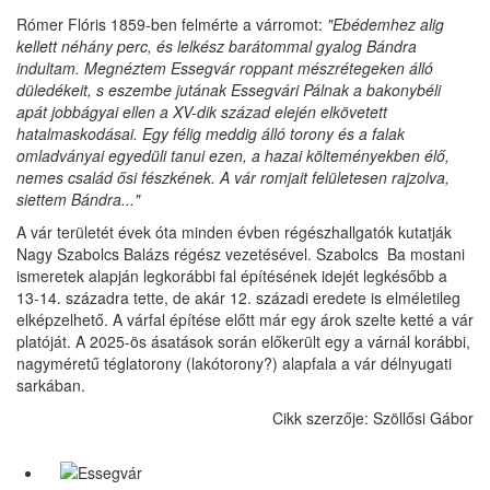
Rómer Flóris 1859-ben felmérte a várromot:
"Ebédemhez alig
kellett néhány perc, és lelkész barátommal gyalog Bándra
indultam. Megnéztem Essegvár roppant mészrétegeken álló
düledékeit, s eszembe jutának Essegvári Pálnak a bakonybéli
apát jobbágyai ellen a XV-dik század elején elkövetett
hatalmaskodásai. Egy félig meddig álló torony és a falak
omladványai egyedüli tanui ezen, a hazai költeményekben élő,
nemes család ősi fészkének. A vár romjait felületesen rajzolva,
siettem Bándra..."
A vár területét évek óta minden évben régészhallgatók kutatják
Nagy Szabolcs Balázs régész vezetésével. Szabolcs Ba mostani
ismeretek alapján legkorábbi fal építésének idejét legkésőbb a
13-14. századra tette, de akár 12. századi eredete is elméletileg
elképzelhető. A várfal építése előtt már egy árok szelte ketté a vár
platóját. A 2025-ös ásatások során előkerült egy a várnál korábbi,
nagyméretű téglatorony (lakótorony?) alapfala a vár délnyugati
sarkában.
Cikk szerzője: Szöllősi Gábor