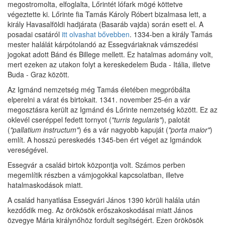
megostromolta, elfoglalta, Lőrintét lófark mögé köttetve
végeztette ki. Lőrinte fia Tamás Károly Róbert bizalmasa lett, a
király Havasalföldi hadjárata (Basaráb vajda) során esett el. A
posadai csatáról
itt olvashat bővebben
. 1334-ben a király Tamás
mester halálát kárpótolandó az Essegváriaknak vámszedési
jogokat adott Bánd és Billege mellett. Ez hatalmas adomány volt,
mert ezeken az utakon folyt a kereskedelem Buda - Itália, illetve
Buda - Graz között.
Az Igmánd nemzetség még Tamás életében megpróbálta
elperelni a várat és birtokait. 1341. november 25-én a vár
megosztásra került az Igmánd és Lőrinte nemzetség között. Ez az
oklevél cseréppel fedett tornyot (
"turris tegularis"
), palotát
(
"pallatium instructum"
) és a vár nagyobb kapuját (
"porta maior"
)
említ. A hosszú pereskedés 1345-ben ért véget az Igmándok
vereségével.
Essegvár a család birtok központja volt. Számos perben
megemlítik részben a vámjogokkal kapcsolatban, illetve
hatalmaskodások miatt.
A család hanyatlása Essegvári János 1390 körüli halála után
kezdődik meg. Az örökösök erőszakoskodásai miatt János
özvegye Mária királynőhöz fordult segítségért. Ezen örökösök