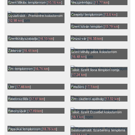
Szent Miklós templomrom [
10.16 km
]
Veszprémfajsz [
11.77 km
]
Csepelyi templomrom [
13.6 km
]
Gyulafirátót - Premontrei kolostorrom
[
12.98 km
]
Szent István templom [
15.79 km
]
Szentkirályszabadja [
16.15 km
]
Kinizsi-vár [
16.35 km
]
Zádorvár [
16.41 km
]
Szent Mihály pálos kolostorrom
[
16.48 km
]
Zirc templomrom [
16.74 km
]
Tálod: Szent Ilona templom romja
[
17.28 km
]
Litér [
17.46 km
]
Felsőörs [
17.5 km
]
Balatonszőlős [
17.51 km
]
Zirc: ciszterci apátság [
17.52 km
]
Bakonyújvár [
17.89 km
]
Tálod: Szent Erzsébet kolostorrom
[
18.1 km
]
Papsokai templomrom [
18.76 km
]
Balatonalmádi: Szárberény temploma
[
19.04 km
]