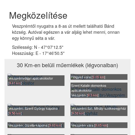
Megközelítése
Veszprémtől nyugatra a 8-as út mellett található Bánd
község. Autóval egészen a vár aljáig lehet menni, onnan
egy könnyű séta a vár.
Szélesség:
N - 47°07'12.5"
Hosszúság:
E - 17°46'50.5"
30 Km-en belüli műemlékek (légvonalban)
Hölgykő vára [
9.05 km
]
Veszprémvölgyi apácakolostor
[
8.41 km
]
Szent Katalin domonkos
apácakolostor
Veszprém [
9.3 km
]
Veszprém: Szent György kápolna
Veszprémi Szt. Mihály-székesegyház
[
9.56 km
]
[
9.58 km
]
Veszprém: Gizella-kápolna [
9.63 km
]
Veszprém vára [
9.65 km
]