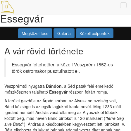
Tog
Essegvár
navi
Megközelítése
Galéria
Közeli célpontok
A vár rövid története
Essegvár feltehetően a közeli Veszprém 1552-es
török ostromakor pusztulhatott el.
Veszprémtől nyugatra
Bándon
, a Séd patak felé emelkedő
mészkőszirten található
Essegvár
részben feltárt romja.
A terület gazdája az Árpád korban az Atyusz nemzetség volt,
Bánd községe is az egyik tagjukról kapta nevét. Még 1233 előtt
Igmánd nembéli András vásárolta meg az Atyuszoktól többek
között Seg, más néven Bánd birtokot is 120 márkáért (
"terre Seg
sive Band"
). András a későbbiekben kegyvesztett lett, birtokait IV.
Béla elkobozta és Mikud bánnak adományozta őket annak hadi