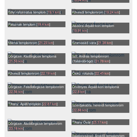
Sólyi református templom [
19.1 km
]
Kövesdi templomrom [
19.24 km
]
Paloznak templom [
19.4 km
]
Alsóörsi Árpád-kori templom
[
19.91 km
]
Mámai templomrom [
21.23 km
]
Szarvaskő vára [
21.38 km
]
Dörgicse: Kisdörgicse temploma
Szt. András templomrom
[
21.53 km
]
(Taliándörögd) [
21.78 km
]
Kövesdi templomrom [
22.19 km
]
Öskü: rotunda [
22.45 km
]
Dörgicse: Felsődörgicse templomrom
Örvényes Árpád-kori temploma
[
22.56 km
]
[
22.8 km
]
Tihany: Apáti templom [
22.87 km
]
Szentjakabfa: herendi templomrom
[
22.88 km
]
Tihany Óvár [
23.37 km
]
Dörgicse: Alsódörgicse templomrom
[
23.18 km
]
Balatoncsicsó: Árokfői templomrom