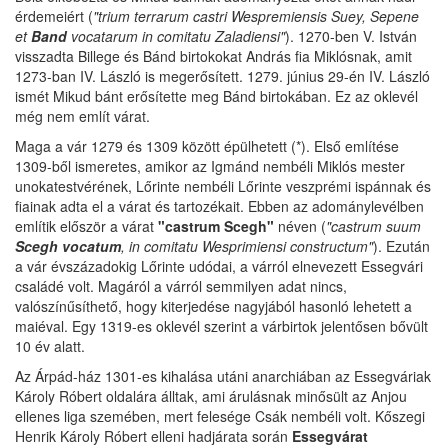
érdemeiért (
"trium terrarum castri Wespremiensis Suey, Sepene
et
Band
vocatarum in comitatu Zaladiensi"
). 1270-ben V. István
visszadta Billege és Bánd birtokokat András fia Miklósnak, amit
1273-ban IV. László is megerősített. 1279. június 29-én IV. László
ismét Mikud bánt erősítette meg Bánd birtokában. Ez az oklevél
még nem említ várat.
Maga a vár 1279 és 1309 között épülhetett (*). Első említése
1309-ből ismeretes, amikor az Igmánd nembéli Miklós mester
unokatestvérének, Lőrinte nembéli Lőrinte veszprémi ispánnak és
fiainak adta el a várat és tartozékait. Ebben az adománylevélben
említik először a várat
"castrum Scegh"
néven (
"castrum suum
Scegh vocatum
, in comitatu Wesprimiensi constructum"
). Ezután
a vár évszázadokig Lőrinte udódai, a várról elnevezett Essegvári
családé volt. Magáról a várról semmilyen adat nincs,
valószínűsíthető, hogy kiterjedése nagyjából hasonló lehetett a
maiéval. Egy 1319-es oklevél szerint a várbirtok jelentősen bővült
10 év alatt.
Az Árpád-ház 1301-es kihalása utáni anarchiában az Essegváriak
Károly Róbert oldalára álltak, ami árulásnak minősült az Anjou
ellenes liga szemében, mert felesége Csák nembéli volt. Kőszegi
Henrik Károly Róbert elleni hadjárata során
Essegvárat