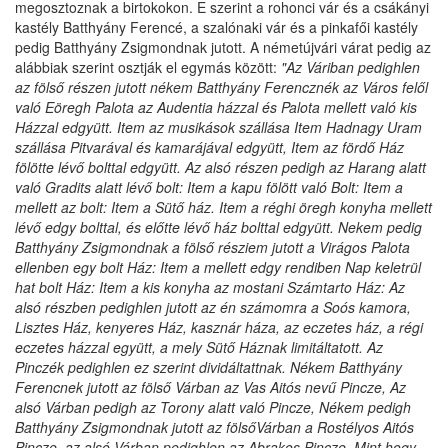
megosztoznak a birtokokon. E szerint a rohonci vár és a csákányi
kastély Batthyány Ferencé, a szalónaki vár és a pinkafői kastély
pedig Batthyány Zsigmondnak jutott. A németújvári várat pedig az
alábbiak szerint osztják el egymás között:
"Az Váriban pedighlen
az fölső részen jutott nékem Batthyány Ferencznék az Város felől
való Eöregh Palota az Audentia házzal és Palota mellett való kis
Házzal edgyütt. Item az musikások szállása Item Hadnagy Uram
szállása Pitvarával és kamarájával edgyütt, Item az fördő Ház
fölötte lévő bolttal edgyütt. Az alsó részen pedigh az Harang alatt
való Gradits alatt lévő bolt: Item a kapu fölött való Bolt: Item a
mellett az bolt: Item a Sütő ház. Item a réghi öregh konyha mellett
lévő edgy bolttal, és előtte lévő ház bolttal edgyütt. Nekem pedig
Batthyány Zsigmondnak a fölső résziem jutott a Virágos Palota
ellenben egy bolt Ház: Item a mellett edgy rendiben Nap keletrül
hat bolt Ház: Item a kis konyha az mostani Számtarto Ház: Az
alsó részben pedighlen jutott az én számomra a Soós kamora,
Lisztes Ház, kenyeres Ház, kasznár háza, az eczetes ház, a régi
eczetes házzal együtt, a mely Sütő Háznak limitáltatott. Az
Pinczék pedighlen ez szerint dividáltattnak. Nékem Batthyány
Ferencnek jutott az fölső Várban az Vas Aitós nevű Pincze, Az
alsó Várban pedigh az Torony alatt való Pincze, Nékem pedigh
Batthyány Zsigmondnak jutott az fölsőVárban a Rostélyos Aitós
Pincze, az alsó Várban pedighlen az Abrakos Pincze. Mint hogy