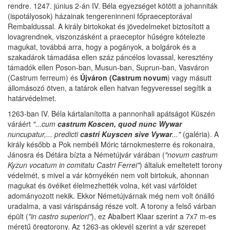
rendre. 1247. június 2-án IV. Béla egyezséget kötött a johanniták
(ispotályosok) házainak tengereninneni főpraeceptorával
Rembaldussal. A király birtokokat és jövedelmeket biztosított a
lovagrendnek, viszonzásként a praeceptor hűségre kötelezte
magukat, továbbá arra, hogy a pogányok, a bolgárok és a
szakadárok támadása ellen száz páncélos lovassal, keresztény
támadók ellen Poson-ban, Musun-ban, Suprun-ban, Vasváron
(Castrum ferreum) és
Újváron (Castrum novum
) vagy másutt
állomásozó ötven, a tatárok ellen hatvan fegyveressel segítik a
határvédelmet.
1263-ban IV. Béla kártalanította a pannonhali apátságot Küszén
váráért
"...cum
castrum Koscen, quod nunc Wywar
nuncupatur,... predicti
castri Kuyscen sive Vywar
..."
(galéria). A
király később a Pok nembéli Móric tárnokmesterre és rokonaira,
Jánosra és Détára bízta a Németújvár várában (
"novum castrum
Kyzun vocatum in comitatu Castri Ferrei"
) általuk emeltetett torony
védelmét, s mivel a vár környékén nem volt birtokuk, ahonnan
magukat és övéiket élelmezhették volna, két vasi várföldet
adományozott nekik. Ekkor Németújvárnak még nem volt önálló
uradalma, a vasi várispánság része volt. A torony a felső várban
épült (
"in castro superiori"
), ez Abalbert Klaar szerint a 7x7 m-es
méretű öregtorony. Az 1263-as oklevél szerint a vár szerepet