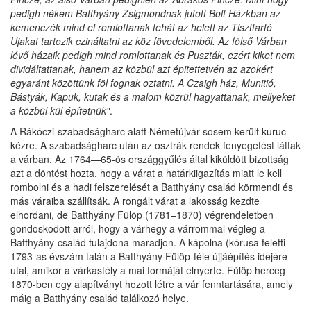
pedigh nékem Batthyány Zsigmondnak jutott Bolt Házkban az
kemenczék mind el romlottanak tehát az helett az Tiszttartó
Ujakat tartozik czináltatni az köz fövedelemből. Az fölső Várban
lévő házaik pedigh mind romlottanak és Puszták, ezért kiket nem
dividáltattanak, hanem az közbül azt épitettetvén az azokért
egyaránt közöttünk föl fognak oztatni. A Czaigh ház, Munitió,
Bástyák, Kapuk, kutak és a malom közrül hagyattanak, mellyeket
a közbül kül építetnük"
.
A Rákóczi-szabadságharc alatt Németújvár sosem került kuruc
kézre. A szabadságharc után az osztrák rendek fenyegetést láttak
a várban. Az 1764—65-ös országgyűlés által kiküldött bizottság
azt a döntést hozta, hogy a várat a határkiigazítás miatt le kell
rombolni és a hadi felszerelését a Batthyány család körmendi és
más váraiba szállítsák. A rongált várat a lakosság kezdte
elhordani, de Batthyány Fülöp (1781–1870) végrendeletben
gondoskodott arról, hogy a várhegy a várrommal végleg a
Batthyány-család tulajdona maradjon. A kápolna (kórusa feletti
1793-as évszám talán a Batthyány Fülöp-féle újjáépítés idejére
utal, amikor a várkastély a mai formáját elnyerte. Fülöp herceg
1870-ben egy alapítványt hozott létre a vár fenntartására, amely
máig a Batthyány család találkozó helye.