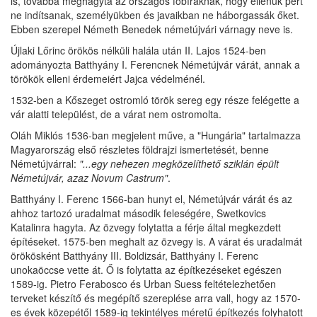
is, továbbá meghagyta az országos főbíráknak, hogy ellenük pert
ne indítsanak, személyükben és javaikban ne háborgassák őket.
Ebben szerepel Németh Benedek németújvári várnagy neve is.
Újlaki Lőrinc örökös nélküli halála után II. Lajos 1524-ben
adományozta Batthyány I. Ferencnek Németújvár várát, annak a
törökök elleni érdemeiért Jajca védelménél.
1532-ben a Kőszeget ostromló török sereg egy része felégette a
vár alatti települést, de a várat nem ostromolta.
Oláh Miklós 1536-ban megjelent műve, a "Hungária" tartalmazza
Magyarország első részletes földrajzi ismertetését, benne
Németújvárral:
"...egy nehezen megközelíthető sziklán épült
Németújvár, azaz Novum Castrum"
.
Batthyány I. Ferenc 1566-ban hunyt el, Németújvár várát és az
ahhoz tartozó uradalmat második feleségére, Swetkovics
Katalinra hagyta. Az özvegy folytatta a férje által megkezdett
építéseket. 1575-ben meghalt az özvegy is. A várat és uradalmát
örökösként Batthyány III. Boldizsár, Batthyány I. Ferenc
unokaöccse vette át. Ő is folytatta az építkezéseket egészen
1589-ig. Pietro Ferabosco és Urban Suess feltételezhetően
terveket készítő és megépítő szereplése arra vall, hogy az 1570-
es évek közepétől 1589-ig tekintélyes méretű építkezés folyhatott