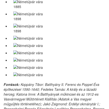
1885
1898
1898
Források:
Koppány Tibor: Batthyány II. Ferenc és Poppel Éva
építkezései 1590-1640; Fedeles Tamás: A király és a lázadó
herceg; Katona Imre: A Batthyányak műkincsei és az 1912-es
Vasvármegyei Műtörténeti Kiállítás (Adatok a Vas megyei
műgyűjtés történetéhez); Jakó Zsigmond: Erdélyi okmánytár I.;
Pannonhalmi Bencés Főapátság Levéltára Pannonhalma, Bences