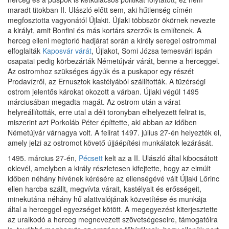
maradt titokban II. Ulászló előtt sem, aki hűtlenség címén
megfosztotta vagyonától Újlakit. Újlaki többször ökörnek nevezte
a királyt, amit Bonfini és más kortárs szerzők is említenek. A
herceg elleni megtorló hadjárat során a kirély seregei ostrommal
elfoglalták
Kaposvár várát
, Újlakot, Somi Józsa temesvári ispán
csapatai pedig körbezárták Németújvár várát, benne a herceggel.
Az ostromhoz szükséges ágyúk és a puskapor egy részét
Prodavízről, az Ernusztok kastélyából szállították. A tüzérségi
ostrom jelentős károkat okozott a várban. Újlaki végül 1495
márciusában megadta magát. Az ostrom után a várat
helyreállították, erre utal a déli toronyban elhelyezett felirat is,
miszerint azt Porkoláb Péter építtette, aki abban az időben
Németújvár várnagya volt. A felirat 1497. július 27-én helyezték el,
amely jelzi az ostromot követő újjáépítési munkálatok lezárását.
1495. március 27-én,
Pécsett
kelt az a II. Ulászló által kibocsátott
oklevél, amelyben a király részletesen kifejtette, hogy az elmúlt
időben néhány hívének kérésére az ellenségévé vált Újlaki Lőrinc
ellen harcba szállt, megvívta várait, kastélyait és erősségeit,
minekutána néhány hű alattvalójának közvetítése és munkája
által a herceggel egyezséget kötött. A megegyezést kiterjesztette
az uralkodó a herceg megnevezett szövetségeseire, támogatóira