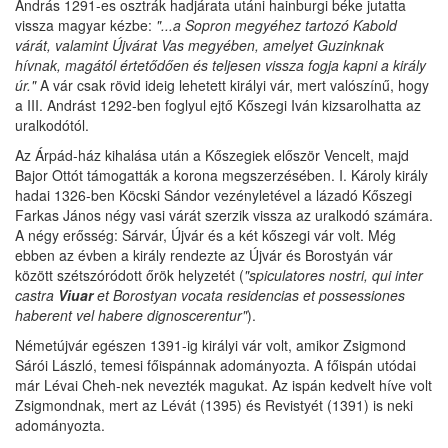
András 1291-es osztrák hadjárata utáni hainburgi béke jutatta
vissza magyar kézbe:
"...a Sopron megyéhez tartozó Kabold
várát, valamint Újvárat Vas megyében, amelyet Guzinknak
hívnak, magától értetődően és teljesen vissza fogja kapni a király
úr."
A vár csak rövid ideig lehetett királyi vár, mert valószínű, hogy
a III. Andrást 1292-ben foglyul ejtő Kőszegi Iván kizsarolhatta az
uralkodótól.
Az Árpád-ház kihalása után a Kőszegiek először Vencelt, majd
Bajor Ottót támogatták a korona megszerzésében. I. Károly király
hadai 1326-ben Köcski Sándor vezényletével a lázadó Kőszegi
Farkas János négy vasi várát szerzik vissza az uralkodó számára.
A négy erősség: Sárvár, Újvár és a két kőszegi vár volt. Még
ebben az évben a király rendezte az Újvár és Borostyán vár
között szétszóródott őrök helyzetét (
"spiculatores nostri, qui inter
castra
Viuar
et Borostyan vocata residencias et possessiones
haberent vel habere dignoscerentur"
).
Németújvár egészen 1391-ig királyi vár volt, amikor Zsigmond
Sárói László, temesi főispánnak adományozta. A főispán utódai
már Lévai Cheh-nek nevezték magukat. Az ispán kedvelt híve volt
Zsigmondnak, mert az Lévát (1395) és Revistyét (1391) is neki
adományozta.