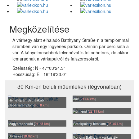
Megközelítése
A várhegy alatt elhaladó Batthyany-Straße-n a templommal
szemben van egy ingyenes parkoló. Onnan pár perc séta a
vár. A kényelmesebbek felvonóval is felmehetnek, de akkor
lemaradnak a várkapukról és falszorosokról.
Szélesség:
N - 47°03'24.3"
Hosszúság:
E - 16°19'23.0"
30 Km-en belüli műemlékek (légvonalban)
Ják [
21.66 km
]
Németújvár: Szt. Jakab
plébániatemplom [
0.18 km
]
Körmend [
22.11 km
]
Magyarszecsőd [
24.78 km
]
Sorokpolány templom [
28.46 km
]
Döröske [
28.82 km
]
Rohonc Batthyány várkastély