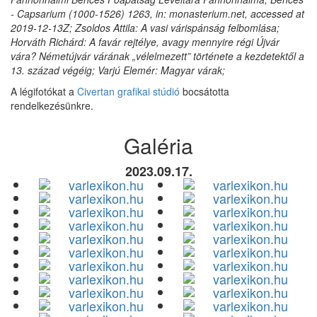
- Capsarium (1000-1526) 1263, in: monasterium.net, accessed at
2019-12-13Z; Zsoldos Attila: A vasi várispánság felbomlása;
Horváth Richárd: A favár rejtélye, avagy mennyire régi Újvár
vára? Németújvár várának „vélelmezett” története a kezdetektől a
13. század végéig; Varjú Elemér: Magyar várak;
A légifotókat a
Civertan grafikai stúdió
bocsátotta
rendelkezésünkre.
Galéria
2023.09.17.