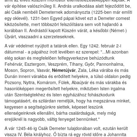
vár építése valószínűleg II. András uralkodása alatt fejeződött be,
aki Csák nembéli Demeternek adományozta (1225-ben már említi
egy oklevél). 1231-ben Egyed pápai követ ezt a Demeter comest
kiközösítette, mert többszöri felszólításra sem volt hajlandó a
korábban II. Andrástól kapott Küszén várát, a későbbi (Német-)
Újvárt, visszaadni a szerzeteseknek.
A vár védelmet nyújtott a tatárok ellen. Egy 1242. február 2-i
dátummal - a pápához írott levélben ez szerepel: "...Mi azonban
elég sokan és megfelelõen felfegyverkezve behúzódtunk
Fehérvár, Esztergom, Veszprém, Tihany, Gyõr, Pannonhalma,
Moson, Sopron, Vasvár,
Németújvár
, Zala, Léka várába és más
Dunán inneni várakba és erõdített helyekre, a túlsó oldalon pedig
Pozsony, Nyitra, Komárom, Fülek, Abaújvár és más várakba és
hasonlóképpen megerõsített helyekre, miközben Isten irgalma
után Szentségtekhez és Isten egyházához fohászkodunk
támogatásért, és szilárdan reméljük, hogy ha megszánva minket,
kegyesen a segítségünkre siettek, képeset leszünk
ellenségeinknek ellenállni, bárha csalárdságuk, mely még
erejüknél is nagyobb, váltig fenyeget bennünket."
A vár 1245-46-ig Csák Demeter tulajdonában volt, ezután került
vissza IV. Béla királyhoz. Ő bízta rá egy rövid időre a Johannita