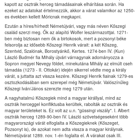
kapott az osztrák herceg támadásainak elhárítása során. Ha
ezeket az adatokat értelmezzük, akkor a várat valamikor az 1250-
es években kellett Móricnak megkapni.
Ezután a híres/hírhedt Németújvári, vagy más néven Kőszegi
család szerzi meg. Ők az alapító Wolfer leszármazottjai. 1271-
ben még biztosan nem ők a birtokosok, mert a pozsonyi béke
felsorolja az idősebb Kőszegi Henrik várait: a két Kőszeg,
Szentvid, Szalónak, Borostyánkő, Kertes. 1274-ben IV. (Kun)
László Budmér fia Mihály újvári várnagynak adományozza a
Sopron megyei Nevegy földet, minekutána Mihály az elmúlt cseh
támadás (1273 - II. Ottokár) idején sikerrel védte meg a király
várát, s juttatta azt vissza kezére. Kőszegi Henrik fiainak 1279-es
osztozkodásában sem szerepel még Németújvár. Valószínűleg
Kőszegi Iván/János szerezte meg 1279 után.
A nagyhatalmú Kőszegiek mind a magyar királlyal, mind az
osztrák herceggel konfliktusba kerültek, rabolták az osztrák és
magyar területeket is. Ez volt az u.n. "güssingi viszály". I. Albert
osztrák herceg 1289-90-ben IV. László szövetségeseként több
magyarországi várát elfoglalta a Kőszegieknek (Kőszeget,
Pozsonyt is), de azokat nem adta vissza a magyar királynak.
Németújvárat 1289. nov. 1-én foglalta el. A várakat csak III.