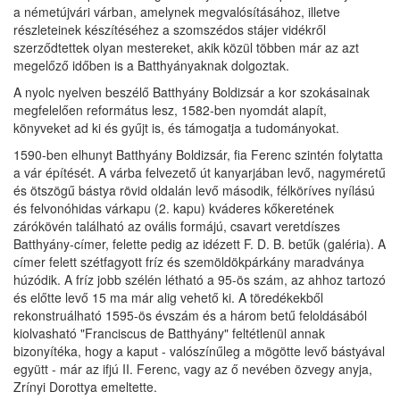
a németújvári várban, amelynek megvalósításához, illetve
részleteinek készítéséhez a szomszédos stájer vidékről
szerződtettek olyan mestereket, akik közül többen már az azt
megelőző időben is a Batthyányaknak dolgoztak.
A nyolc nyelven beszélő Batthyány Boldizsár a kor szokásainak
megfelelően református lesz, 1582-ben nyomdát alapít,
könyveket ad ki és gyűjt is, és támogatja a tudományokat.
1590-ben elhunyt Batthyány Boldizsár, fia Ferenc szintén folytatta
a vár építését. A várba felvezető út kanyarjában levő, nagyméretű
és ötszögű bástya rövid oldalán levő második, félköríves nyílású
és felvonóhidas várkapu (2. kapu) kváderes kőkeretének
zárókövén található az ovális formájú, csavart veretdíszes
Batthyány-címer, felette pedig az idézett F. D. B. betűk (galéria). A
címer felett szétfagyott fríz és szemöldökpárkány maradványa
húzódik. A fríz jobb szélén létható a 95-ös szám, az ahhoz tartozó
és előtte levő 15 ma már alig vehető ki. A töredékekből
rekonstruálható 1595-ös évszám és a három betű feloldásából
kiolvasható "Franciscus de Batthyány" feltétlenül annak
bizonyítéka, hogy a kaput - valószínűleg a mögötte levő bástyával
együtt - már az ifjú II. Ferenc, vagy az ő nevében özvegy anyja,
Zrínyi Dorottya emeltette.