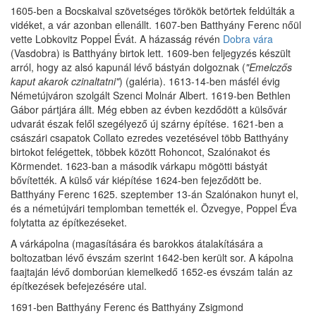
1605-ben a Bocskaival szövetséges törökök betörtek feldúlták a
vidéket, a vár azonban ellenállt. 1607-ben Batthyány Ferenc nőül
vette Lobkovitz Poppel Évát. A házasság révén
Dobra vára
(Vasdobra) is Batthyány birtok lett. 1609-ben feljegyzés készült
arról, hogy az alsó kapunál lévő bástyán dolgoznak (
"Emelczős
kaput akarok czinaltatni"
) (galéria). 1613-14-ben másfél évig
Németújváron szolgált Szenci Molnár Albert. 1619-ben Bethlen
Gábor pártjára állt. Még ebben az évben kezdődött a külsővár
udvarát észak felől szegélyező új szárny építése. 1621-ben a
császári csapatok Collato ezredes vezetésével több Batthyány
birtokot felégettek, többek között Rohoncot, Szalónakot és
Körmendet. 1623-ban a második várkapu mögötti bástyát
bővítették. A külső vár kiépítése 1624-ben fejeződött be.
Batthyány Ferenc 1625. szeptember 13-án Szalónakon hunyt el,
és a németújvári templomban temették el. Özvegye, Poppel Éva
folytatta az építkezéseket.
A várkápolna (magasítására és barokkos átalakítására a
boltozatban lévő évszám szerint 1642-ben került sor. A kápolna
faajtaján lévő domborúan kiemelkedő 1652-es évszám talán az
építkezések befejezésére utal.
1691-ben Batthyány Ferenc és Batthyány Zsigmond