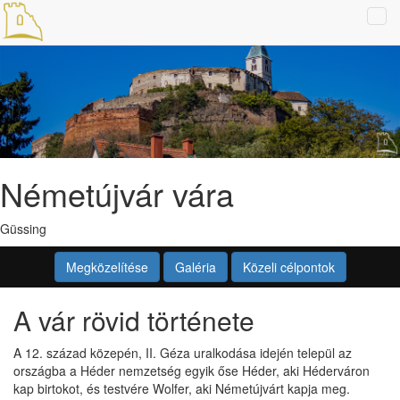
Tog
navi
Németújvár vára
Güssing
Megközelítése
Galéria
Közeli célpontok
A vár rövid története
A 12. század közepén, II. Géza uralkodása idején települ az
országba a Héder nemzetség egyik őse Héder, aki Héderváron
kap birtokot, és testvére Wolfer, aki Németújvárt kapja meg.