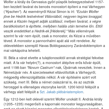
Wolfer a király és Gervasius győri püspök beleegyezésével 1157-
ben kezdett favárat és bencés monostort építeni a mai Várhegyen
(
"Kyschen"
). Az eseményről Kézai Simon is írt:
"Ezután Wolfer
jöve be Hedrik testvérével Vildoniából, negyven tegzes lovaggal;
ennek a Kiszén hegyét adják szállásúl, mellyen favárat, s végre
barátkolostort is építtete, mellyben halála után temetve lőn. Ettől
veszik eredetöket a Hedrik-ek [Héderek]."
Más vélemények
szerint fa vár nem épült, csak a monostor, és Kézai a művében
téved. A monostor a pannonhalmi apát alá volt rendelve. Az
oklevelekben szereplő Havas Boldogasszony Zarándoktemplom a
mai várkápolna lehetett.
III. Béla a várat elvette a tulajdonosoktól annak stratégiai fekvése
miatt. A fa vár helyén(?), a monostort átépítve erős kővár épült,
amit 1198-ban
"Novum Castrum"
-nak, Újvárnak neveztek. Innen a
Németújvár név. A szerzeteseket eltávolították a Várhegyről,
mégpedig ellenszolgáltatás nélkül. A vár építésére azért volt
szükség, mert III. Béla a német császárral is, és az osztrák
herceggel is ellenséges viszonyba került. 1200 körül felépült a
várhegy alatt felépült a
Szt. Jakab plébániatemplom
.
Egy 1212-ben kelt oklevél szerint Wolfer unokáit II. András király
(1205–1235) megerősíti a kapornaki monostor kegyuraságában,
amit az elvett küszéni monostor ellentételezéseképpen kaptak. A