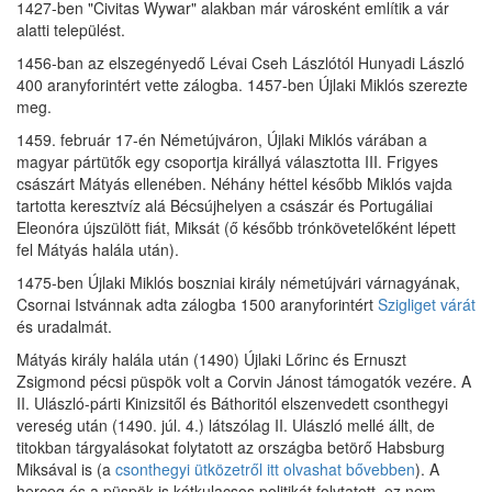
1427-ben "Civitas Wywar" alakban már városként említik a vár
alatti települést.
1456-ban az elszegényedő Lévai Cseh Lászlótól Hunyadi László
400 aranyforintért vette zálogba. 1457-ben Újlaki Miklós szerezte
meg.
1459. február 17-én Németújváron, Újlaki Miklós várában a
magyar pártütők egy csoportja királlyá választotta III. Frigyes
császárt Mátyás ellenében. Néhány héttel később Miklós vajda
tartotta keresztvíz alá Bécsújhelyen a császár és Portugáliai
Eleonóra újszülött ﬁát, Miksát (ő később trónkövetelőként lépett
fel Mátyás halála után).
1475-ben Újlaki Miklós boszniai király németújvári várnagyának,
Csornai Istvánnak adta zálogba 1500 aranyforintért
Szigliget várát
és uradalmát.
Mátyás király halála után (1490) Újlaki Lőrinc és Ernuszt
Zsigmond pécsi püspök volt a Corvin Jánost támogatók vezére. A
II. Ulászló-párti Kinizsitől és Báthoritól elszenvedett csonthegyi
vereség után (1490. júl. 4.) látszólag II. Ulászló mellé állt, de
titokban tárgyalásokat folytatott az országba betörő Habsburg
Miksával is (a
csonthegyi ütközetről itt olvashat bővebben
). A
herceg és a püspök is kétkulacsos politikát folytatott, ez nem