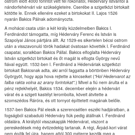
ostrom előtt 4000 forintot vett fel rokonától, Héderváry Istvántól a
nándorfehérvári vár szükségleteire. Cserébe a szigetközi birtokait
kötötte le. Ennek ellenére ezeket a birtokokat II. Lajos 1526
nyarán Bakics Pálnak adományozta.
A mohácsi csata után a két király küzdelmeiben Bakics I.
Ferdinándot támogatta, míg Héderváry Ferenc és István is
Szapolyai János pártjára állt. Az 1529-es sikertelen bécsi ostrom
után a visszavonuló török hadakat óvatosan követték I. Ferdinánd
csapatai, soraikban Bakics Pállal. Bakics elfoglalta Héderváry
István szigetközi birtokait és őt magát is elfogta György nevű
fiával együtt. 1532-ben I. Ferdinánd a Héderváriak szigetközi
birtokait Bakicsnak adta, aki arról faggatta a börtönben Héderváry
Györgyöt, hogy apja hova rejtette a kincseiket (
"Hol Hedervarot az
falba rakta volna az arany forintokat".
) Mivel a fiú nem árulta el a
pénz rejtekhelyét, Bakics 1534. december elején a hédervári
várat és a szigeti kastélyt lerombolta, köveit átvitette a
szomszédos Ráróra, és ott tornyot építtetett magának belőle.
1537-ben Bakics Pál elesik a szerencsétlen eszéki hadjáratban, a
fogságból szabaduló Héderváry fiúk pedig átállnak I. Ferdinánd
oldalára. A királytól visszakapják Hédervárat, viszont a
pereskedések még évtizedekig tartanak. A régi, Árpád-kori várat
nem építik fel újra, hanem attól 300 méterre kezdik meg a