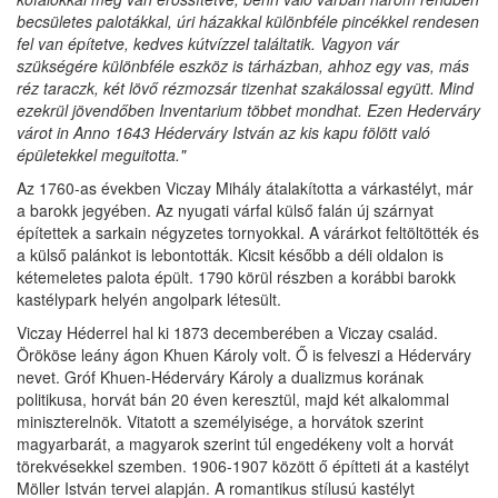
becsületes palotákkal, úri házakkal különbféle pincékkel rendesen
fel van építetve, kedves kútvízzel találtatik. Vagyon vár
szükségére különbféle eszköz is tárházban, ahhoz egy vas, más
réz taraczk, két lövő rézmozsár tizenhat szakálossal együtt. Mind
ezekrül jövendőben Inventarium többet mondhat. Ezen Hederváry
várot in Anno 1643 Héderváry István az kis kapu fölött való
épületekkel meguitotta."
Az 1760-as években Viczay Mihály átalakította a várkastélyt, már
a barokk jegyében. Az nyugati várfal külső falán új szárnyat
építettek a sarkain négyzetes tornyokkal. A várárkot feltöltötték és
a külső palánkot is lebontották. Kicsit később a déli oldalon is
kétemeletes palota épült. 1790 körül részben a korábbi barokk
kastélypark helyén angolpark létesült.
Viczay Héderrel hal ki 1873 decemberében a Viczay család.
Örököse leány ágon Khuen Károly volt. Ő is felveszi a Héderváry
nevet. Gróf Khuen-Héderváry Károly a dualizmus korának
politikusa, horvát bán 20 éven keresztül, majd két alkalommal
miniszterelnök. Vitatott a személyisége, a horvátok szerint
magyarbarát, a magyarok szerint túl engedékeny volt a horvát
törekvésekkel szemben. 1906-1907 között ő építteti át a kastélyt
Möller István tervei alapján. A romantikus stílusú kastélyt