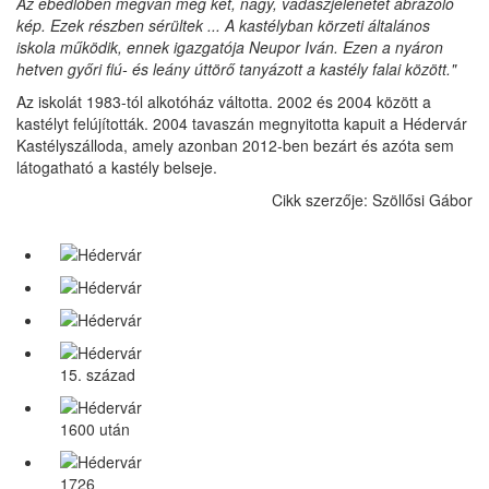
Az ebédlőben megvan még két, nagy, vadászjelenetet ábrázoló
kép. Ezek részben sérültek ... A kastélyban körzeti általános
iskola működik, ennek igazgatója Neupor Iván. Ezen a nyáron
hetven győri fiú- és leány úttörő tanyázott a kastély falai között."
Az iskolát 1983-tól alkotóház váltotta. 2002 és 2004 között a
kastélyt felújították. 2004 tavaszán megnyitotta kapuit a Hédervár
Kastélyszálloda, amely azonban 2012-ben bezárt és azóta sem
látogatható a kastély belseje.
Cikk szerzője: Szöllősi Gábor
15. század
1600 után
1726