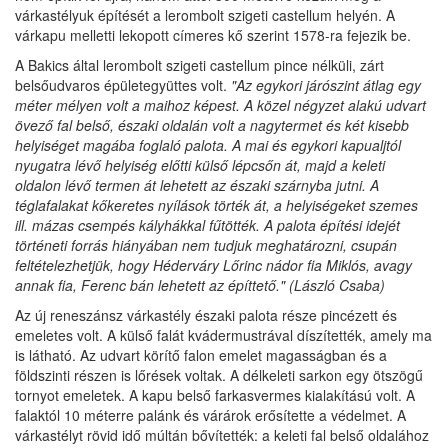
várkastélyuk építését a lerombolt szigeti castellum helyén. A
várkapu melletti lekopott címeres kő szerint 1578-ra fejezik be.
A Bakics által lerombolt szigeti castellum pince nélküli, zárt
belsőudvaros épületegyüttes volt.
"Az egykori járószint átlag egy
méter mélyen volt a maihoz képest. A közel négyzet alakú udvart
övező fal belső, északi oldalán volt a nagytermet és két kisebb
helyiséget magába foglaló palota. A mai és egykori kapualjtól
nyugatra lévő helyiség előtti külső lépcsőn át, majd a keleti
oldalon lévő termen át lehetett az északi szárnyba jutni. A
téglafalakat kőkeretes nyílások törték át, a helyiségeket szemes
ill. mázas csempés kályhákkal fűtötték. A palota építési idejét
történeti forrás hiányában nem tudjuk meghatározni, csupán
feltételezhetjük, hogy Héderváry Lőrinc nádor fia Miklós, avagy
annak fia, Ferenc bán lehetett az építtető." (László Csaba)
Az új reneszánsz várkastély északi palota része pincézett és
emeletes volt. A külső falát kvádermustrával díszítették, amely ma
is látható. Az udvart körítő falon emelet magasságban és a
földszinti részen is lőrések voltak. A délkeleti sarkon egy ötszögű
tornyot emeletek. A kapu belső farkasvermes kialakítású volt. A
falaktól 10 méterre palánk és várárok erősítette a védelmet. A
várkastélyt rövid idő múltán bővítették: a keleti fal belső oldalához