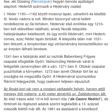
őse, aki Güssing (
Németújvár
) hegyén bencés apátságot
alapított. Hédertől származik a Héderváry család.
I. Héder 1150—1162 között mosonyi ispán, udvarbíró és később
III. István nádora is volt. Minden bizonnyal várral kellett
rendelkeznie az ősi birtokon. Hédervár első említése egy 1210-
ben kelt oklevélben található, amely Novák település
határjárásakor keletkezett, és úgy említi Hédervárt, mint Hederic
comes, azaz Héder ispán birtokát. A település talán már 1031-
ben létezett, a templomban egy vörösmárvány keresztelőkúton ez
az évszám látható bevésve.
1241-ben a tatárjárás alatt az osztrák Babemberg Frigyes
csapatai elfoglalták Győrt. Valószínűleg Hédervár várát is
felégették (amennyiben állt a vár). 1271-ben II. Ottokár csapatai
pusztítottak a környéken. 1273-ban ismét Ottokár tört be az
országba és megszállta Győrt. A Hédervárral szomszédos
Ráróról feljegyezték, hogy csaknem teljesen elpusztult.
Az Árpád-kori vár nem a mostani várkastély helyén, hanem attől
mintegy 300 méterre, a 40 méter átmérőjű un. Zsidódombon állt.
Az első írásos adat 1314-ből ismert róla ("
de Castro Hedrici
"), de
történeti és régészeti adatok szerint legkésőbb a 13. század
második felétől már állt. Az 1981-es ásatásáról a következő