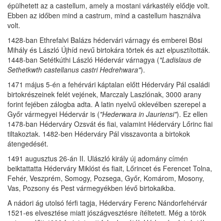
épülhetett az a castellum, amely a mostani várkastély elődje volt.
Ebben az időben mind a castrum, mind a castellum használva
volt.
1428-ban Ethrefalvi Balázs hédervári várnagy és emberei Bösi
Mihály és László Újhíd nevű birtokára törtek és azt elpusztították.
1448-ban Setétkúthi László Hédervár várnagya (
"Ladislaus de
Sethetkwth castellanus castri Hedrehwara"
).
1471 május 5-én a fehérvári káptalan előtt Héderváry Pál családi
birtokrészeinek felét vejének, Marczaly Laszlónak, 3000 arany
forint fejében zálogba adta. A latin nyelvű oklevélben szerepel a
Győr vármegyei Hédervár is (
"Hederwara in Jauriensi"
). Ez ellen
1478-ban Héderváry Ozsvát és fiai, valamint Héderváry Lőrinc fiai
tiltakoztak. 1482-ben Héderváry Pál visszavonta a birtokok
átengedését.
1491 augusztus 26-án II. Ulászló király új adomány címén
beiktattatta Héderváry Miklóst és fiait, Lőrincet és Ferencet Tolna,
Fehér, Veszprém, Somogy, Pozsega, Győr, Komárom, Mosony,
Vas, Pozsony és Pest vármegyékben lévő birtokaikba.
A nádori ág utolsó férfi tagja, Héderváry Ferenc Nándorfehérvár
1521-es elvesztése miatt jószágvesztésre ítéltetett. Még a török