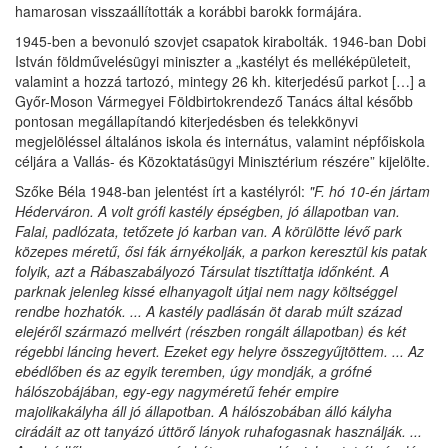
hamarosan visszaállították a korábbi barokk formájára.
1945-ben a bevonuló szovjet csapatok kirabolták. 1946-ban Dobi
István földművelésügyi miniszter a „kastélyt és melléképületeit,
valamint a hozzá tartozó, mintegy 26 kh. kiterjedésű parkot […] a
Győr-Moson Vármegyei Földbirtokrendező Tanács által később
pontosan megállapítandó kiterjedésben és telekkönyvi
megjelöléssel általános iskola és internátus, valamint népfőiskola
céljára a Vallás- és Közoktatásügyi Minisztérium részére” kijelölte.
Szőke Béla 1948-ban jelentést írt a kastélyról:
"F. hó 10-én jártam
Héderváron. A volt grófi kastély épségben, jó állapotban van.
Falai, padlózata, tetőzete jó karban van. A körülötte lévő park
közepes méretű, ősi fák árnyékolják, a parkon keresztül kis patak
folyik, azt a Rábaszabályozó Társulat tisztíttatja időnként. A
parknak jelenleg kissé elhanyagolt útjai nem nagy költséggel
rendbe hozhatók. ... A kastély padlásán öt darab múlt század
elejéről származó mellvért (részben rongált állapotban) és két
régebbi láncing hevert. Ezeket egy helyre összegyűjtöttem. ... Az
ebédlőben és az egyik teremben, úgy mondják, a grófné
hálószobájában, egy-egy nagyméretű fehér empire
majolikakályha áll jó állapotban. A hálószobában álló kályha
cirádáit az ott tanyázó úttörő lányok ruhafogasnak használják. ...