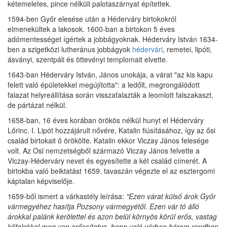
kétemeletes, pince nélküli palotaszárnyat építettek.
1594-ben Győr elesése után a Héderváry birtokokról
elmenekültek a lakosok. 1600-ban a birtokon 5 éves
adómentességet ígértek a jobbágyoknak. Héderváry István 1634-
ben a szigetközi lutheránus jobbágyok
hédervári
, remetei, lipóti,
ásványi, szentpáli és öttevényi templomait elvette.
1643-ban Héderváry István, János unokája, a várat "az kis kapu
felett való épületekkel megújította": a ledőlt, megrongálódott
falazat helyreállítása során visszafalazták a leomlott falszakaszt,
de pártázat nélkül.
1658-ban, 16 éves korában örökös nélkül hunyt el Héderváry
Lőrinc. I. Lipót hozzájárult nővére, Katalin fiúsításához, így az ősi
család birtokait ő örökölte. Katalin ekkor Viczay János felesége
volt. Az Osl nemzetségből származó Viczay János felvette a
Viczay-Héderváry nevet és egyesítette a két család címerét. A
birtokba való beiktatást 1659. tavaszán végezte el az esztergomi
káptalan képviselője.
1659-ből ismert a várkastély leírása:
"Ezen várat külső árok Győr
vármegyéhez hasítja Pozsony vármegyétől. Ezen vár tó álló
árokkal palánk kerölettel és azon belül környös körül erős, vastag
kőfalokkal meg van erőssítetve, benn való várban három rendben