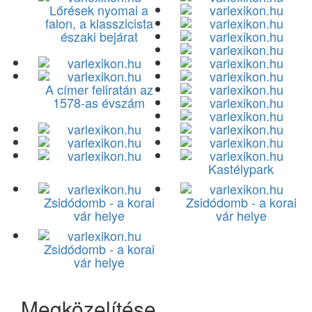
Lőrések nyomai a
falon, a klasszicista
északi bejárat
A címer feliratán az
1578-as évszám
Kastélypark
Zsidódomb - a korai
Zsidódomb - a korai
vár helye
vár helye
Zsidódomb - a korai
vár helye
Megközelítése