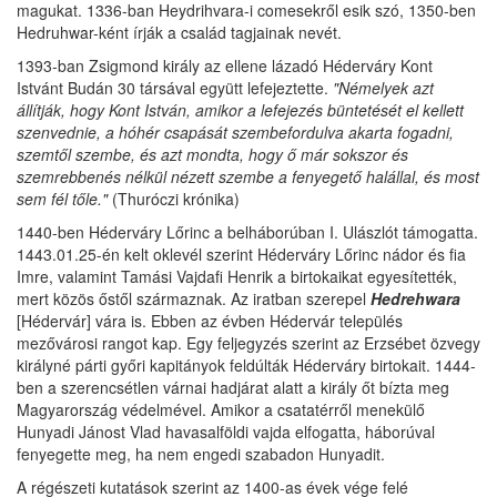
magukat. 1336-ban Heydrihvara-i comesekről esik szó, 1350-ben
Hedruhwar-ként írják a család tagjainak nevét.
1393-ban Zsigmond király az ellene lázadó Héderváry Kont
Istvánt Budán 30 társával együtt lefejeztette.
"Némelyek azt
állítják, hogy Kont István, amikor a lefejezés büntetését el kellett
szenvednie, a hóhér csapását szembefordulva akarta fogadni,
szemtől szembe, és azt mondta, hogy ő már sokszor és
szemrebbenés nélkül nézett szembe a fenyegető halállal, és most
sem fél tőle."
(Thuróczi krónika)
1440-ben Héderváry Lőrinc a belháborúban I. Ulászlót támogatta.
1443.01.25-én kelt oklevél szerint Héderváry Lőrinc nádor és fia
Imre, valamint Tamási Vajdafi Henrik a birtokaikat egyesítették,
mert közös őstől származnak. Az iratban szerepel
Hedrehwara
[Hédervár] vára is. Ebben az évben Hédervár település
mezővárosi rangot kap. Egy feljegyzés szerint az Erzsébet özvegy
királyné párti győri kapitányok feldúlták Héderváry birtokait. 1444-
ben a szerencsétlen várnai hadjárat alatt a király őt bízta meg
Magyarország védelmével. Amikor a csatatérről menekülő
Hunyadi Jánost Vlad havasalföldi vajda elfogatta, háborúval
fenyegette meg, ha nem engedi szabadon Hunyadit.
A régészeti kutatások szerint az 1400-as évek vége felé