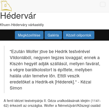
Tog
Hédervár
navi
Khuen-Héderváry várkastély
Megközelítése
Galéria
Közeli célpontok
"Ezután Wolfer jöve be Hedrik testvérével
Vildoniából, negyven tegzes lovaggal; ennek a
Kiszén hegyét adják szállásúl, mellyen favárat,
s végre barátkolostort is építtete, mellyben
halála után temetve lőn. Ettől veszik
eredetöket a Hedrik-ek [Héderek]." - Kézai
Simon
A fenti idézet testvérpárja II. Géza uralkodásának idején (1141-
62) érkezett az országba. Wolfer a Németújvári/Kőszegi család