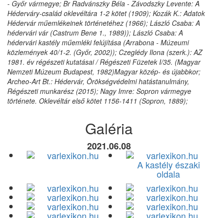
- Győr vármegye; Br Radvánszky Béla - Závodszky Levente: A
Héderváry-család oklevéltára 1-2 kötet (1909); Kozák K.: Adatok
Hédervár műemlékeinek történetéhez (1966); László Csaba: A
hédervári vár (Castrum Bene 1., 1989)); László Csaba: A
hédervári kastély műemléki felújítása (Arrabona - Múzeumi
közlemények 40/1-2. (Győr, 2002)); Czeglédy Ilona (szerk.): AZ
1981. év régészeti kutatásai / Régészeti Füzetek I/35. (Magyar
Nemzeti Múzeum Budapest, 1982)Magyar közép- és újabbkor;
Archeo-Art Bt.: Hédervár, Örökségvédelmi hatástanulmány,
Régészeti munkarész (2015); Nagy Imre: Sopron vármegye
története. Oklevéltár első kötet 1156-1411 (Sopron, 1889);
Galéria
2021.06.08
A kastély északi
oldala