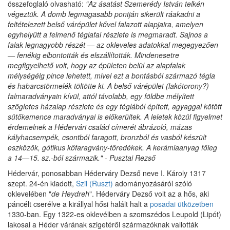
összefoglaló olvasható:
"Az ásatást Szemerédy István telkén
végeztük. A domb legmagasabb pontján sikerült ráakadni a
feltételezett belső várépület kővel falazott alapjaira, amelyen
egyhelyütt a felmenő téglafal részlete is megmaradt. Sajnos a
falak legnagyobb részét — az okleveles adatokkal megegyezően
— fenékig elbontották és elszállították. Mindenesetre
megfigyelhető volt, hogy az épületen belül az alapfalak
mélységéig pince lehetett, mivel ezt a bontásból származó tégla
és habarcstörmelék töltötte ki. A belső várépület (lakótorony?)
falmaradványain kívül, attól távolabb, egy földbe mélyített
szögletes házalap részlete és egy téglából épített, agyaggal kötött
sütőkemence maradványai is előkerültek. A leletek közül figyelmet
érdemelnek a Hédervári család címerét ábrázoló, mázas
kályhacsempék, csontból faragott, bronzból és vasból készült
eszközök, gótikus kőfaragvány-töredékek. A kerámiaanyag főleg
a 14—15. sz.-ból származik." - Pusztai Rezső
Hédervár, ponosabban Héderváry Dezső neve I. Károly 1317
szept. 24-én kiadott,
Szil (Ruszt)
adományozásáról szóló
oklevelében "
de Heydreh
". Héderváry Dezső volt az a hős, aki
páncélt cserélve a királlyal hősi halált halt a
posadai ütközetben
1330-ban. Egy 1322-es oklevélben a szomszédos Leupold (Lipót)
lakosai a Héder várának szigetéről származóknak vallották