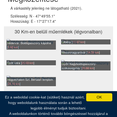
A várkastély jelenleg ne látogatható (2021).
Szélesség:
N - 47°49'55.1"
Hosszúság:
E - 17°27'17.4"
30 Km-en belüli műemlékek (légvonalban)
Lébény [
11.67 km
]
Hédervár: Boldogasszony kápolna
[
0.62 km
]
Mosonmagyaróvár [
14.59 km
]
Győr vára [
20.63 km
]
Győri Nagyboldogasszony-
székesegyház [
20.66 km
]
Hegyeshalom Szt. Bertalan templom
[
24.16 km
]
Ez a weboldal cookie-kat (sütiket) használ azért,
OK
© 2004-2026.
WebImage webstúdió
. Minden jog fenntartva.
hogy weboldalunk használata során a lehető
legjobb élményt tudjuk biztosítani.
A weboldalunkon történő további böngészéssel hozzájárul a