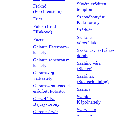
Süvéte erődített
Fraknó
templom
(Forchtenstein)
Szabadbattyán:
Frics
Kula-torony
Fülek (Hrad
Szádvár
Fil'akovo)
Szakolca
Füzér
városfalak
Galánta Esterházy-
Szakolca: Kálvária-
kastély
domb
Galánta reneszánsz
Szalánc vára
kastély
(Slanec)
Garamszeg
Szalónak
várkastély
(Stadtschlaining)
Garamszentbenedek
Szanda
erődített kolostor
Szank -
Geczelfalva
Kápolnahely
Bajcsy-torony
Szarvaskő
Gerencsérvár