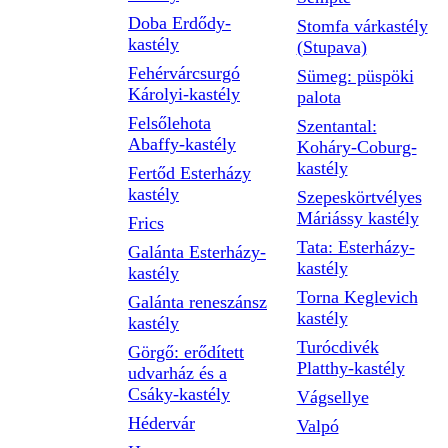
Doba Erdődy-
Stomfa várkastély
kastély
(Stupava)
Fehérvárcsurgó
Sümeg: püspöki
Károlyi-kastély
palota
Felsőlehota
Szentantal:
Abaffy-kastély
Koháry-Coburg-
kastély
Fertőd Esterházy
kastély
Szepeskörtvélyes
Máriássy kastély
Frics
Tata: Esterházy-
Galánta Esterházy-
kastély
kastély
Torna Keglevich
Galánta reneszánsz
kastély
kastély
Turócdivék
Görgő: erődített
Platthy-kastély
udvarház és a
Csáky-kastély
Vágsellye
Hédervár
Valpó