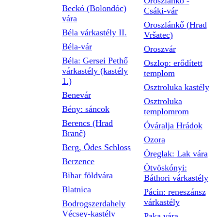
Oroszlánkő -
Beckó (Bolondóc)
Csáki-vár
vára
Oroszlánkő (Hrad
Béla várkastély II.
Vršatec)
Béla-vár
Oroszvár
Béla: Gersei Pethő
Oszlop: erődített
várkastély (kastély
templom
1.)
Osztroluka kastély
Benevár
Osztroluka
Bény: sáncok
templomrom
Berencs (Hrad
Óváralja Hrádok
Branč)
Ozora
Berg, Ödes Schloss
Öreglak: Lak vára
Berzence
Ötvöskónyi:
Bihar földvára
Báthori várkastély
Blatnica
Pácin: reneszánsz
várkastély
Bodrogszerdahely
Vécsey-kastély
Paka vára