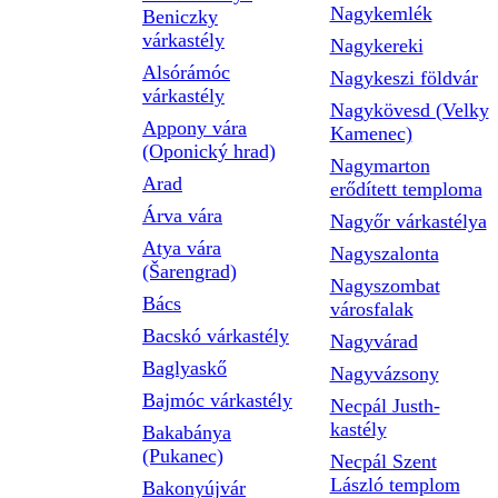
Nagykemlék
Beniczky
várkastély
Nagykereki
Alsórámóc
Nagykeszi földvár
várkastély
Nagykövesd (Velky
Appony vára
Kamenec)
(Oponický hrad)
Nagymarton
Arad
erődített temploma
Árva vára
Nagyőr várkastélya
Atya vára
Nagyszalonta
(Šarengrad)
Nagyszombat
Bács
városfalak
Bacskó várkastély
Nagyvárad
Baglyaskő
Nagyvázsony
Bajmóc várkastély
Necpál Justh-
kastély
Bakabánya
(Pukanec)
Necpál Szent
László templom
Bakonyújvár