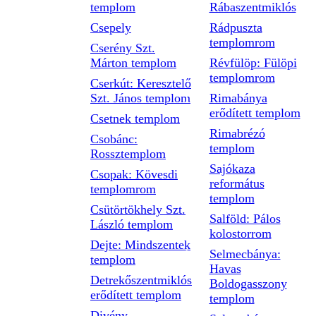
templom
Rábaszentmiklós
Csepely
Rádpuszta
templomrom
Cserény Szt.
Márton templom
Révfülöp: Fülöpi
templomrom
Cserkút: Keresztelő
Szt. János templom
Rimabánya
erődített templom
Csetnek templom
Rimabrézó
Csobánc:
templom
Rossztemplom
Sajókaza
Csopak: Kövesdi
református
templomrom
templom
Csütörtökhely Szt.
Salföld: Pálos
László templom
kolostorrom
Dejte: Mindszentek
Selmecbánya:
templom
Havas
Detrekőszentmiklós
Boldogasszony
erődített templom
templom
Divény