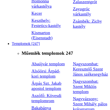
Homonna
Zalaszentgrót
várkastélya
Zayugróc
Kecer
várkastély
Keszthely:
Zsámbék: Zichy
Festetics-kastély
kastély
Kismarton
(Eisenstadt)
Templomok
[247]
Műemlék templomok
247
Abaújvár templom
Nagyszombat:
Keresztelő Szent
Alsóörsi Árpád-
János székesegyház
kori templom
Nagyszombat:
Árpás Szt. Jakab
Szent Miklós
apostol templom
templom
Aszófő: Kövesdi
Nagyvázsony:
templomrom
Szent Mihály pálos
Bakabánya
kolostorrom