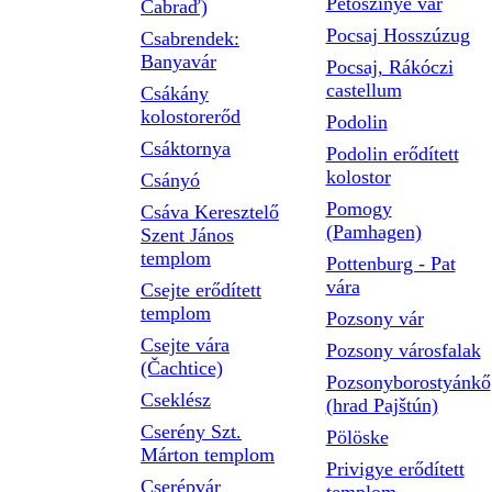
Petőszinye vár
Čabraď)
Pocsaj Hosszúzug
Csabrendek:
Banyavár
Pocsaj, Rákóczi
castellum
Csákány
kolostorerőd
Podolin
Csáktornya
Podolin erődített
kolostor
Csányó
Pomogy
Csáva Keresztelő
(Pamhagen)
Szent János
templom
Pottenburg - Pat
vára
Csejte erődített
templom
Pozsony vár
Csejte vára
Pozsony városfalak
(Čachtice)
Pozsonyborostyánkő
Cseklész
(hrad Pajštún)
Cserény Szt.
Pölöske
Márton templom
Privigye erődített
Cserépvár