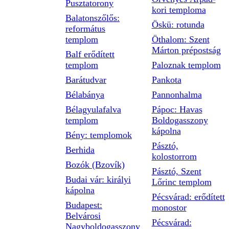
Pusztatorony
kori temploma
Balatonszőlős:
Öskü: rotunda
református
templom
Öthalom: Szent
Márton prépostság
Balf erődített
templom
Paloznak templom
Barátudvar
Pankota
Bélabánya
Pannonhalma
Bélagyulafalva
Pápoc: Havas
templom
Boldogasszony
kápolna
Bény: templomok
Pásztó,
Berhida
kolostorrom
Bozók (Bzovík)
Pásztó, Szent
Budai vár: királyi
Lőrinc templom
kápolna
Pécsvárad: erődített
Budapest:
monostor
Belvárosi
Pécsvárad:
Nagyboldogasszony