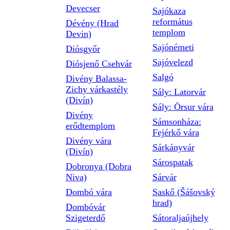
Devecser
Sajókaza
református
Dévény (Hrad
templom
Devin)
Sajónémeti
Diósgyőr
Sajóvelezd
Diósjenő Csehvár
Salgó
Divény Balassa-
Zichy várkastély
Sály: Latorvár
(Divín)
Sály: Örsur vára
Divény
Sámsonháza:
erődtemplom
Fejérkő vára
Divény vára
Sárkányvár
(Divín)
Sárospatak
Dobronya (Dobra
Niva)
Sárvár
Dombó vára
Saskő (Šášovský
hrad)
Dombóvár
Szigeterdő
Sátoraljaújhely