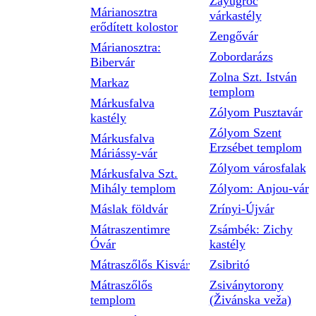
Zayugróc
Márianosztra
várkastély
erődített kolostor
Zengővár
Márianosztra:
Zobordarázs
Bibervár
Zolna Szt. István
Markaz
templom
Márkusfalva
Zólyom Pusztavár
kastély
Zólyom Szent
Márkusfalva
Erzsébet templom
Máriássy-vár
Zólyom városfalak
Márkusfalva Szt.
Mihály templom
Zólyom: Anjou-vár
Máslak földvár
Zrínyi-Újvár
Mátraszentimre
Zsámbék: Zichy
Óvár
kastély
Mátraszőlős Kisvár
Zsibritó
Mátraszőlős
Zsiványtorony
templom
(Živánska veža)