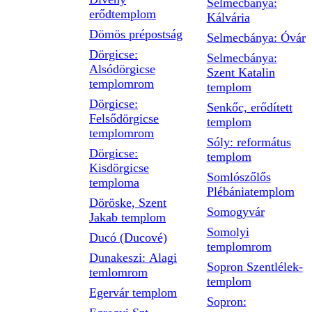
Selmecbánya:
erődtemplom
Kálvária
Dömös prépostság
Selmecbánya: Óvár
Dörgicse:
Selmecbánya:
Alsódörgicse
Szent Katalin
templomrom
templom
Dörgicse:
Senkőc, erődített
Felsődörgicse
templom
templomrom
Sóly: református
Dörgicse:
templom
Kisdörgicse
Somlószőlős
temploma
Plébániatemplom
Döröske, Szent
Somogyvár
Jakab templom
Somolyi
Ducó (Ducové)
templomrom
Dunakeszi: Alagi
Sopron Szentlélek-
temlomrom
templom
Egervár templom
Sopron: