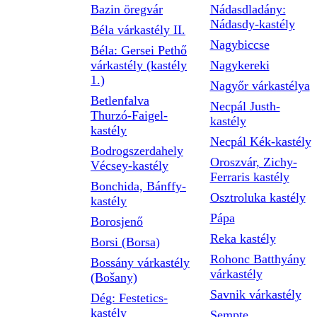
Bazin öregvár
Nádasdladány:
Nádasdy-kastély
Béla várkastély II.
Nagybiccse
Béla: Gersei Pethő
várkastély (kastély
Nagykereki
1.)
Nagyőr várkastélya
Betlenfalva
Necpál Justh-
Thurzó-Faigel-
kastély
kastély
Necpál Kék-kastély
Bodrogszerdahely
Oroszvár, Zichy-
Vécsey-kastély
Ferraris kastély
Bonchida, Bánffy-
Osztroluka kastély
kastély
Pápa
Borosjenő
Reka kastély
Borsi (Borsa)
Rohonc Batthyány
Bossány várkastély
várkastély
(Bošany)
Savnik várkastély
Dég: Festetics-
kastély
Sempte