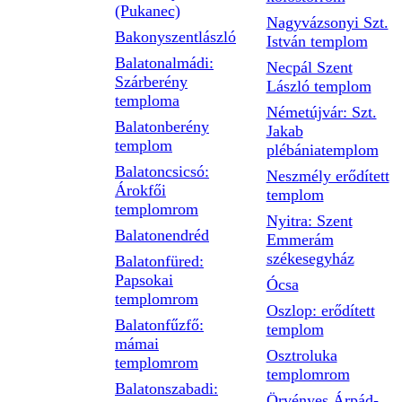
(Pukanec)
Nagyvázsonyi Szt.
Bakonyszentlászló
István templom
Balatonalmádi:
Necpál Szent
Szárberény
László templom
temploma
Németújvár: Szt.
Balatonberény
Jakab
templom
plébániatemplom
Balatoncsicsó:
Neszmély erődített
Árokfői
templom
templomrom
Nyitra: Szent
Balatonendréd
Emmerám
székesegyház
Balatonfüred:
Papsokai
Ócsa
templomrom
Oszlop: erődített
Balatonfűzfő:
templom
mámai
Osztroluka
templomrom
templomrom
Balatonszabadi:
Örvényes Árpád-