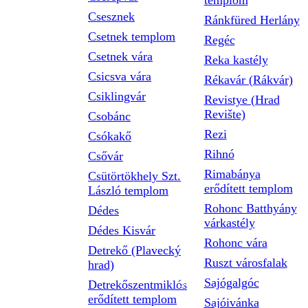
templom
Csesznek
Ránkfüred Herlány
Csetnek templom
Regéc
Csetnek vára
Reka kastély
Csicsva vára
Rékavár (Rákvár)
Csiklingvár
Revistye (Hrad
Revište)
Csobánc
Rezi
Csókakő
Rihnó
Csővár
Rimabánya
Csütörtökhely Szt.
erődített templom
László templom
Rohonc Batthyány
Dédes
várkastély
Dédes Kisvár
Rohonc vára
Detrekő (Plavecký
Ruszt városfalak
hrad)
Sajógalgóc
Detrekőszentmiklós
erődített templom
Sajóivánka