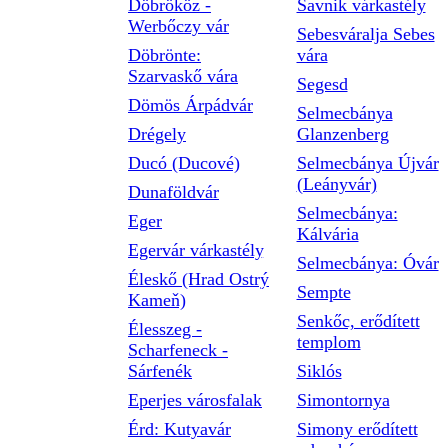
Döbrököz -
Savnik várkastély
Werbőczy vár
Sebesváralja Sebes
Döbrönte:
vára
Szarvaskő vára
Segesd
Dömös Árpádvár
Selmecbánya
Drégely
Glanzenberg
Ducó (Ducové)
Selmecbánya Újvár
(Leányvár)
Dunaföldvár
Selmecbánya:
Eger
Kálvária
Egervár várkastély
Selmecbánya: Óvár
Éleskő (Hrad Ostrý
Sempte
Kameň)
Senkőc, erődített
Élesszeg -
templom
Scharfeneck -
Sárfenék
Siklós
Eperjes városfalak
Simontornya
Érd: Kutyavár
Simony erődített