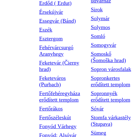
udvarház
Erdőd ( Erdut)
Sirok
Érsekújvár
Solymár
Essegvár (Bánd)
Solymos
Eszék
Somló
Esztergom
Somogyvár
Fehérvárcsurgó
Aranyhegy
Somoskő
(Šomoška hrad)
Feketevár (Čierny
hrad)
Sopron városfalak
Feketeváros
Sopronkertes
(Purbach)
erődített templom
Fertőfehéregyháza
Sopronnyék
erődített templom
erődített templom
Fertőrákos
Sóvár
Fertőszéleskút
Stomfa várkastély
(Stupava)
Fonyód Várhegy
Sümeg
Fonyód: Alsóvár