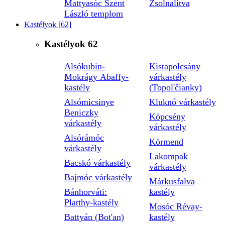
Mattyasóc Szent
Zsolnalitva
László templom
Kastélyok
[62]
Kastélyok
62
Alsókubin-
Kistapolcsány
Mokrágy Abaffy-
várkastély
kastély
(Topol'čianky)
Alsómicsinye
Kluknó várkastély
Beniczky
Köpcsény
várkastély
várkastély
Alsórámóc
Körmend
várkastély
Lakompak
Bacskó várkastély
várkastély
Bajmóc várkastély
Márkusfalva
Bánhorváti:
kastély
Platthy-kastély
Mosóc Révay-
Battyán (Bot'an)
kastély