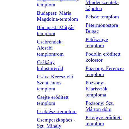
Mindenszentek-
templom
kápolna
Budapest: Mária
Pelsőc templom
Magdolna-templom
Pétermonostora
Budapest: Mátyás
Bugac
templom
Petőszinye
Csabrendek:
templom
Alcsabi
templomrom
Podolin erődített
kolostor
Csákány
kolostorerőd
Pozsony: Ferences
templom
Csáva Keresztelő
Szent János
Pozsony:
templom
Klarisszák
temploma
Csejte erődített
templom
Pozsony: Szt.
Márton dóm
Cseklész: templom
Privigye erődített
Csempeszkopács -
templom
Szt. Mihály