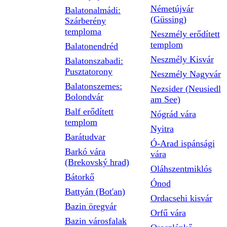
Németújvár
Balatonalmádi:
(Güssing)
Szárberény
temploma
Neszmély erődített
templom
Balatonendréd
Neszmély Kisvár
Balatonszabadi:
Pusztatorony
Neszmély Nagyvár
Balatonszemes:
Nezsider (Neusiedl
Bolondvár
am See)
Balf erődített
Nógrád vára
templom
Nyitra
Barátudvar
Ó-Arad ispánsági
Barkó vára
vára
(Brekovský hrad)
Oláhszentmiklós
Bátorkő
Ónod
Battyán (Bot'an)
Ordacsehi kisvár
Bazin öregvár
Orfű vára
Bazin városfalak