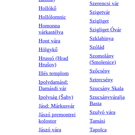
Szerencsi vár
Hollókő
Szigetvár
Hollólomnic
Szigliget
Homonna
Szigliget Óvár
várkastélya
Szklabinya
Hont vára
Szólád
Hölgykő
Szomolány
Hrussó (Hrad
(Smolenice)
Hrušov)
Szőcsény
Illés templom
Sztrecsény
Ipolydamásd:
Damásdi vár
Szucsány Skala
Ipolyság (Šahy)
Szucsányváralja
Basta
Jásd: Márkusvár
Szulyó vára
Jászó premontrei
kolostor
Tamási
Jászó vára
Tapolca