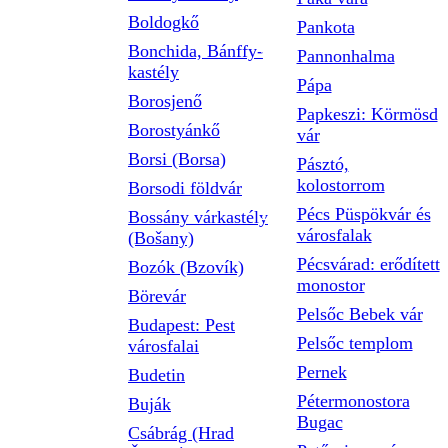
Boldogkő
Pankota
Bonchida, Bánffy-
Pannonhalma
kastély
Pápa
Borosjenő
Papkeszi: Körmösd
Borostyánkő
vár
Borsi (Borsa)
Pásztó,
kolostorrom
Borsodi földvár
Pécs Püspökvár és
Bossány várkastély
városfalak
(Bošany)
Pécsvárad: erődített
Bozók (Bzovík)
monostor
Börevár
Pelsőc Bebek vár
Budapest: Pest
Pelsőc templom
városfalai
Pernek
Budetin
Pétermonostora
Buják
Bugac
Csábrág (Hrad