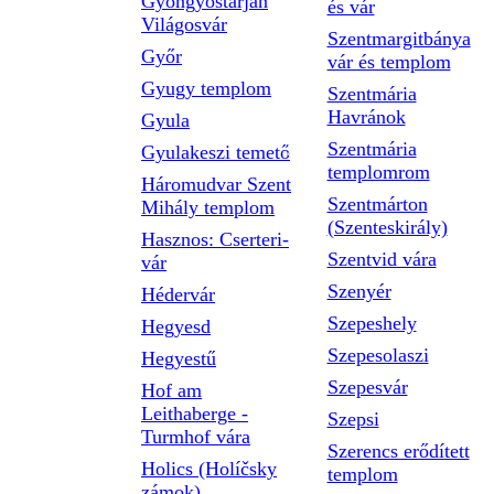
Gyöngyöstarján
és vár
Világosvár
Szentmargitbánya
Győr
vár és templom
Gyugy templom
Szentmária
Havránok
Gyula
Szentmária
Gyulakeszi temető
templomrom
Háromudvar Szent
Szentmárton
Mihály templom
(Szenteskirály)
Hasznos: Cserteri-
Szentvid vára
vár
Szenyér
Hédervár
Szepeshely
Hegyesd
Szepesolaszi
Hegyestű
Szepesvár
Hof am
Leithaberge -
Szepsi
Turmhof vára
Szerencs erődített
Holics (Holíčsky
templom
zámok)