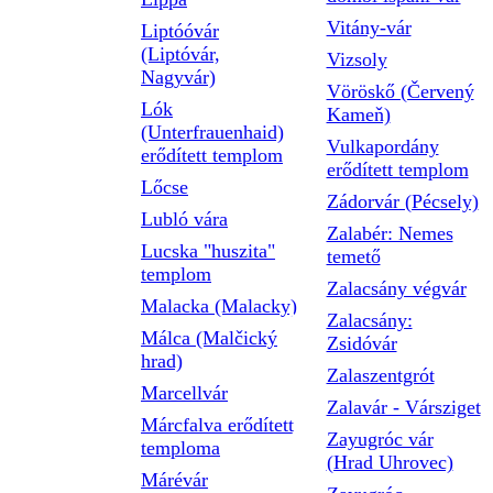
Vitány-vár
Liptóóvár
(Liptóvár,
Vizsoly
Nagyvár)
Vöröskő (Červený
Lók
Kameň)
(Unterfrauenhaid)
Vulkapordány
erődített templom
erődített templom
Lőcse
Zádorvár (Pécsely)
Lubló vára
Zalabér: Nemes
Lucska "huszita"
temető
templom
Zalacsány végvár
Malacka (Malacky)
Zalacsány:
Málca (Malčický
Zsidóvár
hrad)
Zalaszentgrót
Marcellvár
Zalavár - Vársziget
Márcfalva erődített
Zayugróc vár
temploma
(Hrad Uhrovec)
Márévár