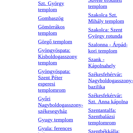
Süvéte erődített
Szt. György
templom
templom
Szakolca Szt.
Gombaszög
Mihály templom
Gömörrákos
Szakolca: Szent
templom
György rotunda
Görgő templom
Szalonna - Árpád-
Gyöngyöspata:
kori templom
Kisboldogasszony
Szank -
templom
Kápolnahely
Gyöngyöspata:
Székesfehérvár:
Szent Péter
Nagyboldogasszony
esperesi
bazilika
templomrom
Székesfekérvár:
Győri
Szt. Anna kápolna
Nagyboldogasszony-
Szentantalfa:
székesegyház
Szentbalázsi
Gyugy templom
templomrom
Gyula: ferences
Szentbékkálla: