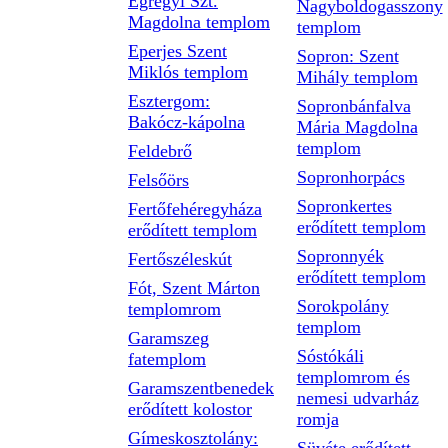
Egregyi Szt.
Nagyboldogasszony
Magdolna templom
templom
Eperjes Szent
Sopron: Szent
Miklós templom
Mihály templom
Esztergom:
Sopronbánfalva
Bakócz-kápolna
Mária Magdolna
templom
Feldebrő
Sopronhorpács
Felsőörs
Sopronkertes
Fertőfehéregyháza
erődített templom
erődített templom
Sopronnyék
Fertőszéleskút
erődített templom
Fót, Szent Márton
Sorokpolány
templomrom
templom
Garamszeg
Sóstókáli
fatemplom
templomrom és
Garamszentbenedek
nemesi udvarház
erődített kolostor
romja
Gímeskosztolány: