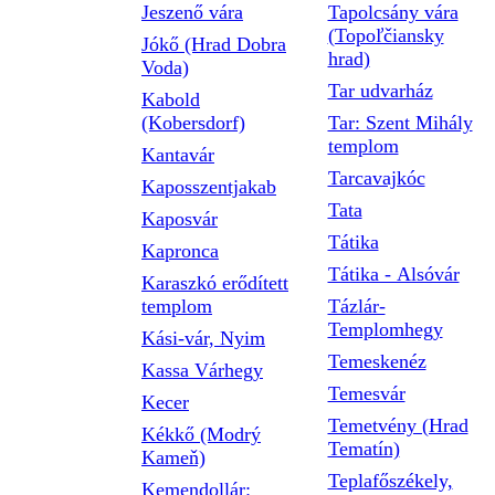
Jeszenő vára
Tapolcsány vára
(Topoľčiansky
Jókő (Hrad Dobra
hrad)
Voda)
Tar udvarház
Kabold
(Kobersdorf)
Tar: Szent Mihály
templom
Kantavár
Tarcavajkóc
Kaposszentjakab
Tata
Kaposvár
Tátika
Kapronca
Tátika - Alsóvár
Karaszkó erődített
templom
Tázlár-
Templomhegy
Kási-vár, Nyim
Temeskenéz
Kassa Várhegy
Temesvár
Kecer
Temetvény (Hrad
Kékkő (Modrý
Tematín)
Kameň)
Teplafőszékely,
Kemendollár: