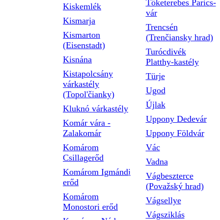
Tőketerebes Parics-
Kiskemlék
vár
Kismarja
Trencsén
Kismarton
(Trenčiansky hrad)
(Eisenstadt)
Turócdivék
Kisnána
Platthy-kastély
Kistapolcsány
Türje
várkastély
Ugod
(Topol'čianky)
Újlak
Kluknó várkastély
Uppony Dedevár
Komár vára -
Zalakomár
Uppony Földvár
Komárom
Vác
Csillagerőd
Vadna
Komárom Igmándi
Vágbeszterce
erőd
(Považský hrad)
Komárom
Vágsellye
Monostori erőd
Vágsziklás