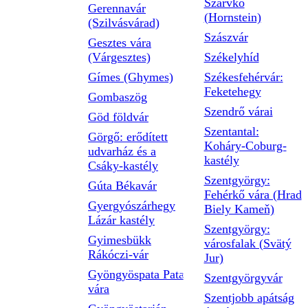
Szarvkő
Gerennavár
(Hornstein)
(Szilvásvárad)
Szászvár
Gesztes vára
(Várgesztes)
Székelyhíd
Gímes (Ghymes)
Székesfehérvár:
Feketehegy
Gombaszög
Szendrő várai
Göd földvár
Szentantal:
Görgő: erődített
Koháry-Coburg-
udvarház és a
kastély
Csáky-kastély
Szentgyörgy:
Gúta Békavár
Fehérkő vára (Hrad
Gyergyószárhegy
Biely Kameň)
Lázár kastély
Szentgyörgy:
Gyimesbükk
városfalak (Svätý
Rákóczi-vár
Jur)
Gyöngyöspata Pata
Szentgyörgyvár
vára
Szentjobb apátság