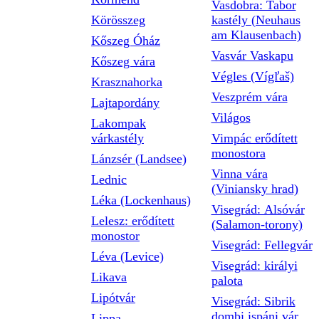
Vasdobra: Tabor
Körösszeg
kastély (Neuhaus
am Klausenbach)
Kőszeg Óház
Vasvár Vaskapu
Kőszeg vára
Végles (Vígľaš)
Krasznahorka
Veszprém vára
Lajtapordány
Világos
Lakompak
várkastély
Vimpác erődített
monostora
Lánzsér (Landsee)
Vinna vára
Lednic
(Viniansky hrad)
Léka (Lockenhaus)
Visegrád: Alsóvár
Lelesz: erődített
(Salamon-torony)
monostor
Visegrád: Fellegvár
Léva (Levice)
Visegrád: királyi
Likava
palota
Lipótvár
Visegrád: Sibrik
dombi ispáni vár
Lippa