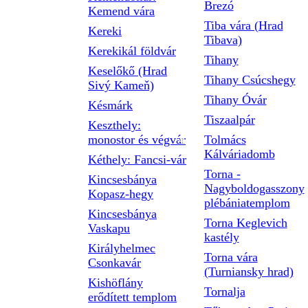
Brezó
Kemend vára
Tiba vára (Hrad
Kereki
Tibava)
Kerekikál földvár
Tihany
Keselőkő (Hrad
Tihany Csúcshegy
Sivý Kameň)
Tihany Óvár
Késmárk
Tiszaalpár
Keszthely:
monostor és végvár
Tolmács
Kálváriadomb
Kéthely: Fancsi-vár
Torna -
Kincsesbánya
Nagyboldogasszony
Kopasz-hegy
plébániatemplom
Kincsesbánya
Torna Keglevich
Vaskapu
kastély
Királyhelmec
Torna vára
Csonkavár
(Turniansky hrad)
Kishöflány
Tornalja
erődített templom