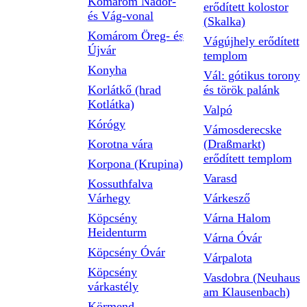
Komárom Nádor-
erődített kolostor
és Vág-vonal
(Skalka)
Komárom Öreg- és
Vágújhely erődített
Újvár
templom
Konyha
Vál: gótikus torony
Korlátkő (hrad
és török palánk
Kotlátka)
Valpó
Kórógy
Vámosderecske
Korotna vára
(Draßmarkt)
erődített templom
Korpona (Krupina)
Varasd
Kossuthfalva
Várhegy
Várkesző
Köpcsény
Várna Halom
Heidenturm
Várna Óvár
Köpcsény Óvár
Várpalota
Köpcsény
Vasdobra (Neuhaus
várkastély
am Klausenbach)
Körmend