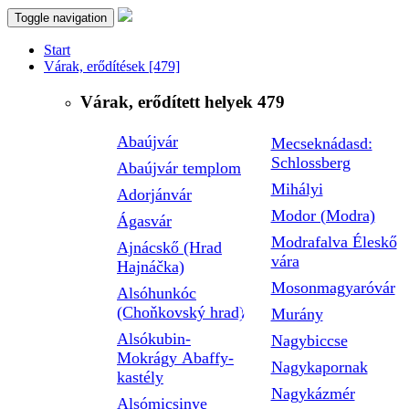
Toggle navigation
Start
Várak, erődítések
[479]
Várak, erődített helyek
479
Abaújvár
Mecseknádasd:
Schlossberg
Abaújvár templom
Mihályi
Adorjánvár
Modor (Modra)
Ágasvár
Modrafalva Éleskő
Ajnácskő (Hrad
vára
Hajnáčka)
Mosonmagyaróvár
Alsóhunkóc
(Choňkovský hrad)
Murány
Alsókubin-
Nagybiccse
Mokrágy Abaffy-
Nagykapornak
kastély
Nagykázmér
Alsómicsinye