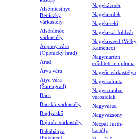
Nagykázmér
Alsómicsinye
Nagykemlék
Beniczky
várkastély
Nagykereki
Alsórámóc
Nagykeszi földvár
várkastély
Nagykövesd (Velky
Appony vára
Kamenec)
(Oponický hrad)
Nagymarton
Arad
erődített temploma
Árva vára
Nagyőr várkastélya
Atya vára
Nagyszalonta
(Šarengrad)
Nagyszombat
Bács
városfalak
Bacskó várkastély
Nagyvárad
Baglyaskő
Nagyvázsony
Bajmóc várkastély
Necpál Justh-
kastély
Bakabánya
(Pukanec)