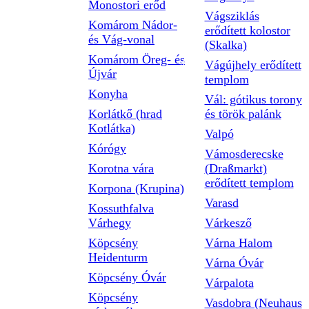
Monostori erőd
Vágsziklás
Komárom Nádor-
erődített kolostor
és Vág-vonal
(Skalka)
Komárom Öreg- és
Vágújhely erődített
Újvár
templom
Konyha
Vál: gótikus torony
Korlátkő (hrad
és török palánk
Kotlátka)
Valpó
Kórógy
Vámosderecske
Korotna vára
(Draßmarkt)
erődített templom
Korpona (Krupina)
Varasd
Kossuthfalva
Várhegy
Várkesző
Köpcsény
Várna Halom
Heidenturm
Várna Óvár
Köpcsény Óvár
Várpalota
Köpcsény
Vasdobra (Neuhaus