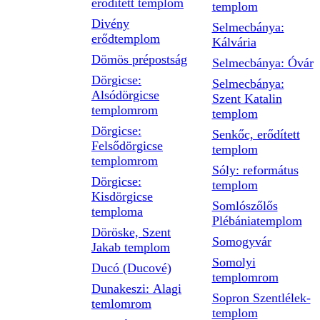
erődített templom
templom
Divény
Selmecbánya:
erődtemplom
Kálvária
Dömös prépostság
Selmecbánya: Óvár
Dörgicse:
Selmecbánya:
Alsódörgicse
Szent Katalin
templomrom
templom
Dörgicse:
Senkőc, erődített
Felsődörgicse
templom
templomrom
Sóly: református
Dörgicse:
templom
Kisdörgicse
Somlószőlős
temploma
Plébániatemplom
Döröske, Szent
Somogyvár
Jakab templom
Somolyi
Ducó (Ducové)
templomrom
Dunakeszi: Alagi
Sopron Szentlélek-
temlomrom
templom