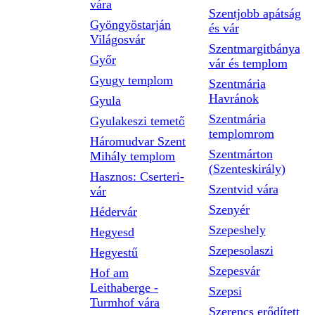
vára
Szentjobb apátság
Gyöngyöstarján
és vár
Világosvár
Szentmargitbánya
Győr
vár és templom
Gyugy templom
Szentmária
Havránok
Gyula
Szentmária
Gyulakeszi temető
templomrom
Háromudvar Szent
Szentmárton
Mihály templom
(Szenteskirály)
Hasznos: Cserteri-
Szentvid vára
vár
Szenyér
Hédervár
Szepeshely
Hegyesd
Szepesolaszi
Hegyestű
Szepesvár
Hof am
Leithaberge -
Szepsi
Turmhof vára
Szerencs erődített