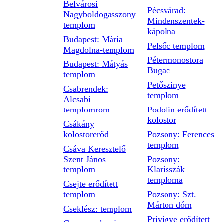
Belvárosi
Pécsvárad:
Nagyboldogasszony
Mindenszentek-
templom
kápolna
Budapest: Mária
Pelsőc templom
Magdolna-templom
Pétermonostora
Budapest: Mátyás
Bugac
templom
Petőszinye
Csabrendek:
templom
Alcsabi
templomrom
Podolin erődített
kolostor
Csákány
kolostorerőd
Pozsony: Ferences
templom
Csáva Keresztelő
Szent János
Pozsony:
templom
Klarisszák
temploma
Csejte erődített
templom
Pozsony: Szt.
Márton dóm
Cseklész: templom
Privigye erődített