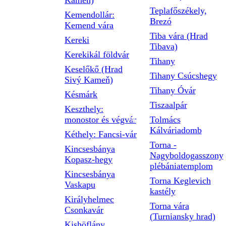
Kameň)
Teplafőszékely,
Kemendollár:
Brezó
Kemend vára
Tiba vára (Hrad
Kereki
Tibava)
Kerekikál földvár
Tihany
Keselőkő (Hrad
Tihany Csúcshegy
Sivý Kameň)
Tihany Óvár
Késmárk
Tiszaalpár
Keszthely:
monostor és végvár
Tolmács
Kálváriadomb
Kéthely: Fancsi-vár
Torna -
Kincsesbánya
Nagyboldogasszony
Kopasz-hegy
plébániatemplom
Kincsesbánya
Torna Keglevich
Vaskapu
kastély
Királyhelmec
Torna vára
Csonkavár
(Turniansky hrad)
Kishöflány