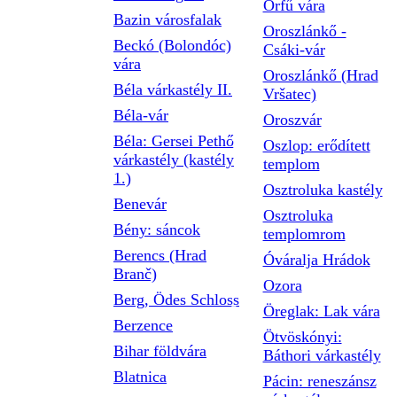
Orfű vára
Bazin városfalak
Oroszlánkő -
Beckó (Bolondóc)
Csáki-vár
vára
Oroszlánkő (Hrad
Béla várkastély II.
Vršatec)
Béla-vár
Oroszvár
Béla: Gersei Pethő
Oszlop: erődített
várkastély (kastély
templom
1.)
Osztroluka kastély
Benevár
Osztroluka
Bény: sáncok
templomrom
Berencs (Hrad
Óváralja Hrádok
Branč)
Ozora
Berg, Ödes Schloss
Öreglak: Lak vára
Berzence
Ötvöskónyi:
Bihar földvára
Báthori várkastély
Blatnica
Pácin: reneszánsz