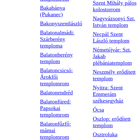
Szent Mihály pálos
Bakabánya
kolostorrom
(Pukanec)
Nagyvázsonyi Szt.
Bakonyszentlászló
István templom
Balatonalmádi:
Necpál Szent
Szárberény
László templom
temploma
Németújvár: Szt.
Balatonberény
Jakab
templom
plébániatemplom
Balatoncsicsó:
Neszmély erődített
Árokfői
templom
templomrom
Nyitra: Szent
Balatonendréd
Emmerám
székesegyház
Balatonfüred:
Papsokai
Ócsa
templomrom
Oszlop: erődített
Balatonfűzfő:
templom
mámai
Osztroluka
templomrom