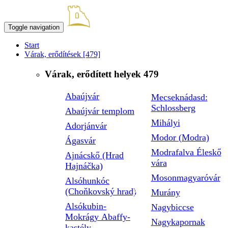
Toggle navigation
Start
Várak, erődítések
[479]
Várak, erődített helyek
479
Abaújvár
Mecseknádasd:
Schlossberg
Abaújvár templom
Mihályi
Adorjánvár
Modor (Modra)
Ágasvár
Modrafalva Éleskő
Ajnácskő (Hrad
vára
Hajnáčka)
Mosonmagyaróvár
Alsóhunkóc
(Choňkovský hrad)
Murány
Alsókubin-
Nagybiccse
Mokrágy Abaffy-
Nagykapornak
kastély