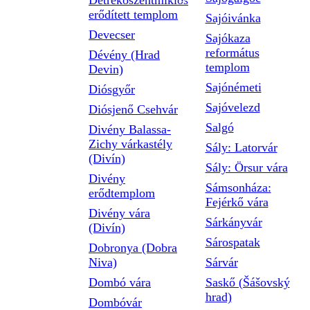
Detrekőszentmiklós
erődített templom
Sajóivánka
Devecser
Sajókaza
református
Dévény (Hrad
templom
Devin)
Sajónémeti
Diósgyőr
Sajóvelezd
Diósjenő Csehvár
Salgó
Divény Balassa-
Zichy várkastély
Sály: Latorvár
(Divín)
Sály: Örsur vára
Divény
Sámsonháza:
erődtemplom
Fejérkő vára
Divény vára
Sárkányvár
(Divín)
Sárospatak
Dobronya (Dobra
Niva)
Sárvár
Dombó vára
Saskő (Šášovský
hrad)
Dombóvár