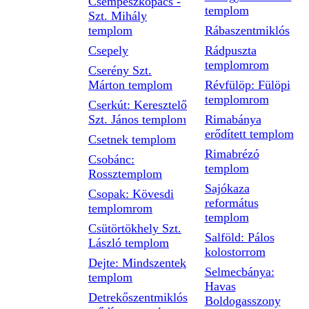
Csempeszkopács -
templom
Szt. Mihály
templom
Rábaszentmiklós
Csepely
Rádpuszta
templomrom
Cserény Szt.
Márton templom
Révfülöp: Fülöpi
templomrom
Cserkút: Keresztelő
Szt. János templom
Rimabánya
erődített templom
Csetnek templom
Rimabrézó
Csobánc:
templom
Rossztemplom
Sajókaza
Csopak: Kövesdi
református
templomrom
templom
Csütörtökhely Szt.
Salföld: Pálos
László templom
kolostorrom
Dejte: Mindszentek
Selmecbánya:
templom
Havas
Detrekőszentmiklós
Boldogasszony