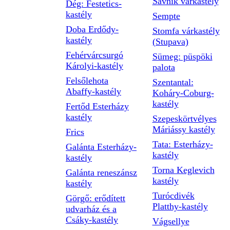
Savnik várkastély
Dég: Festetics-
kastély
Sempte
Doba Erdődy-
Stomfa várkastély
kastély
(Stupava)
Fehérvárcsurgó
Sümeg: püspöki
Károlyi-kastély
palota
Felsőlehota
Szentantal:
Abaffy-kastély
Koháry-Coburg-
kastély
Fertőd Esterházy
kastély
Szepeskörtvélyes
Máriássy kastély
Frics
Tata: Esterházy-
Galánta Esterházy-
kastély
kastély
Torna Keglevich
Galánta reneszánsz
kastély
kastély
Turócdivék
Görgő: erődített
Platthy-kastély
udvarház és a
Csáky-kastély
Vágsellye