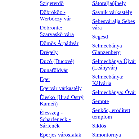
Szigeterdő
Sátoraljaújhely
Döbrököz -
Savnik várkastély
Werbőczy vár
Sebesváralja Sebes
Döbrönte:
vára
Szarvaskő vára
Segesd
Dömös Árpádvár
Selmecbánya
Drégely
Glanzenberg
Ducó (Ducové)
Selmecbánya Újvár
(Leányvár)
Dunaföldvár
Selmecbánya:
Eger
Kálvária
Egervár várkastély
Selmecbánya: Óvár
Éleskő (Hrad Ostrý
Sempte
Kameň)
Senkőc, erődített
Élesszeg -
templom
Scharfeneck -
Sárfenék
Siklós
Eperjes városfalak
Simontornya