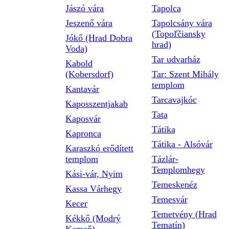
Jászó vára
Tapolca
Jeszenő vára
Tapolcsány vára
(Topoľčiansky
Jókő (Hrad Dobra
hrad)
Voda)
Tar udvarház
Kabold
(Kobersdorf)
Tar: Szent Mihály
templom
Kantavár
Tarcavajkóc
Kaposszentjakab
Tata
Kaposvár
Tátika
Kapronca
Tátika - Alsóvár
Karaszkó erődített
templom
Tázlár-
Templomhegy
Kási-vár, Nyim
Temeskenéz
Kassa Várhegy
Temesvár
Kecer
Temetvény (Hrad
Kékkő (Modrý
Tematín)