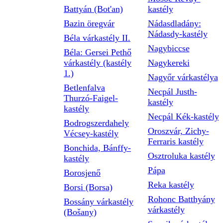
Battyán (Bot'an)
kastély
Bazin öregvár
Nádasdladány:
Nádasdy-kastély
Béla várkastély II.
Nagybiccse
Béla: Gersei Pethő
várkastély (kastély
Nagykereki
1.)
Nagyőr várkastélya
Betlenfalva
Necpál Justh-
Thurzó-Faigel-
kastély
kastély
Necpál Kék-kastély
Bodrogszerdahely
Oroszvár, Zichy-
Vécsey-kastély
Ferraris kastély
Bonchida, Bánffy-
Osztroluka kastély
kastély
Pápa
Borosjenő
Reka kastély
Borsi (Borsa)
Rohonc Batthyány
Bossány várkastély
várkastély
(Bošany)