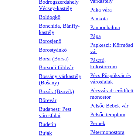
várkastély
Bodrogszerdahely
Vécsey-kastély
Paka vára
Boldogkő
Pankota
Bonchida, Bánffy-
Pannonhalma
kastély
Pápa
Borosjenő
Papkeszi: Körmösd
Borostyánkő
vár
Borsi (Borsa)
Pásztó,
kolostorrom
Borsodi földvár
Pécs Püspökvár és
Bossány várkastély
városfalak
(Bošany)
Pécsvárad: erődített
Bozók (Bzovík)
monostor
Börevár
Pelsőc Bebek vár
Budapest: Pest
Pelsőc templom
városfalai
Pernek
Budetin
Pétermonostora
Buják