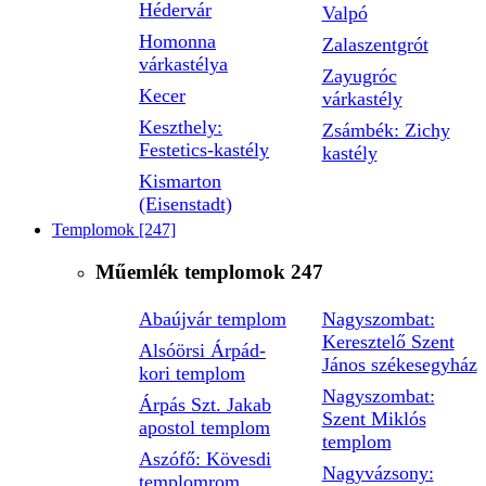
Hédervár
Valpó
Homonna
Zalaszentgrót
várkastélya
Zayugróc
Kecer
várkastély
Keszthely:
Zsámbék: Zichy
Festetics-kastély
kastély
Kismarton
(Eisenstadt)
Templomok
[247]
Műemlék templomok
247
Abaújvár templom
Nagyszombat:
Keresztelő Szent
Alsóörsi Árpád-
János székesegyház
kori templom
Nagyszombat:
Árpás Szt. Jakab
Szent Miklós
apostol templom
templom
Aszófő: Kövesdi
Nagyvázsony:
templomrom