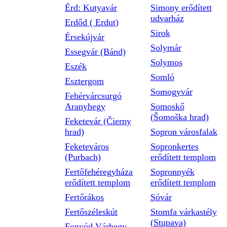
Érd: Kutyavár
Simony erődített
udvarház
Erdőd ( Erdut)
Sirok
Érsekújvár
Solymár
Essegvár (Bánd)
Solymos
Eszék
Somló
Esztergom
Somogyvár
Fehérvárcsurgó
Aranyhegy
Somoskő
(Šomoška hrad)
Feketevár (Čierny
hrad)
Sopron városfalak
Feketeváros
Sopronkertes
(Purbach)
erődített templom
Fertőfehéregyháza
Sopronnyék
erődített templom
erődített templom
Fertőrákos
Sóvár
Fertőszéleskút
Stomfa várkastély
(Stupava)
Fonyód Várhegy