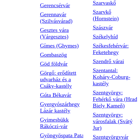
Szarvaskő
Gerencsérvár
Szarvkő
Gerennavár
(Hornstein)
(Szilvásvárad)
Szászvár
Gesztes vára
(Várgesztes)
Székelyhíd
Gímes (Ghymes)
Székesfehérvár:
Feketehegy
Gombaszög
Szendrő várai
Göd földvár
Szentantal:
Görgő: erődített
Koháry-Coburg-
udvarház és a
kastély
Csáky-kastély
Szentgyörgy:
Gúta Békavár
Fehérkő vára (Hrad
Gyergyószárhegy
Biely Kameň)
Lázár kastély
Szentgyörgy:
Gyimesbükk
városfalak (Svätý
Rákóczi-vár
Jur)
Gyöngyöspata Pata
Szentgyörgyvár