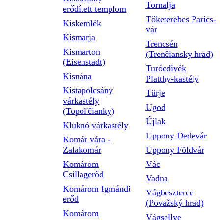
Tornalja
erődített templom
Tőketerebes Parics-
Kiskemlék
vár
Kismarja
Trencsén
Kismarton
(Trenčiansky hrad)
(Eisenstadt)
Turócdivék
Kisnána
Platthy-kastély
Kistapolcsány
Türje
várkastély
Ugod
(Topol'čianky)
Újlak
Kluknó várkastély
Uppony Dedevár
Komár vára -
Zalakomár
Uppony Földvár
Komárom
Vác
Csillagerőd
Vadna
Komárom Igmándi
Vágbeszterce
erőd
(Považský hrad)
Komárom
Vágsellye