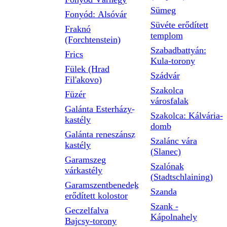
Sümeg
Fonyód: Alsóvár
Süvéte erődített
Fraknó
templom
(Forchtenstein)
Szabadbattyán:
Frics
Kula-torony
Fülek (Hrad
Szádvár
Fil'akovo)
Szakolca
Füzér
városfalak
Galánta Esterházy-
Szakolca: Kálvária-
kastély
domb
Galánta reneszánsz
Szalánc vára
kastély
(Slanec)
Garamszeg
Szalónak
várkastély
(Stadtschlaining)
Garamszentbenedek
Szanda
erődített kolostor
Szank -
Geczelfalva
Kápolnahely
Bajcsy-torony