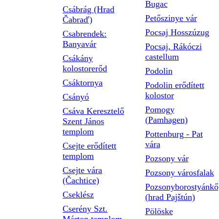
Bugac
Csábrág (Hrad
Petőszinye vár
Čabraď)
Pocsaj Hosszúzug
Csabrendek:
Banyavár
Pocsaj, Rákóczi
castellum
Csákány
kolostorerőd
Podolin
Csáktornya
Podolin erődített
kolostor
Csányó
Pomogy
Csáva Keresztelő
(Pamhagen)
Szent János
templom
Pottenburg - Pat
vára
Csejte erődített
templom
Pozsony vár
Csejte vára
Pozsony városfalak
(Čachtice)
Pozsonyborostyánkő
Cseklész
(hrad Pajštún)
Cserény Szt.
Pölöske