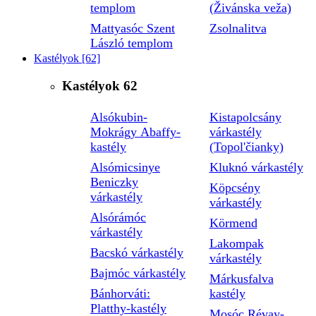
templom
(Živánska veža)
Mattyasóc Szent
Zsolnalitva
László templom
Kastélyok
[62]
Kastélyok
62
Alsókubin-
Kistapolcsány
Mokrágy Abaffy-
várkastély
kastély
(Topol'čianky)
Alsómicsinye
Kluknó várkastély
Beniczky
Köpcsény
várkastély
várkastély
Alsórámóc
Körmend
várkastély
Lakompak
Bacskó várkastély
várkastély
Bajmóc várkastély
Márkusfalva
Bánhorváti:
kastély
Platthy-kastély
Mosóc Révay-