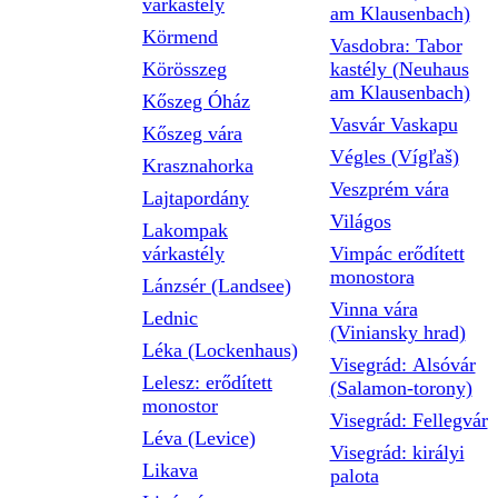
várkastély
am Klausenbach)
Körmend
Vasdobra: Tabor
Körösszeg
kastély (Neuhaus
am Klausenbach)
Kőszeg Óház
Vasvár Vaskapu
Kőszeg vára
Végles (Vígľaš)
Krasznahorka
Veszprém vára
Lajtapordány
Világos
Lakompak
várkastély
Vimpác erődített
monostora
Lánzsér (Landsee)
Vinna vára
Lednic
(Viniansky hrad)
Léka (Lockenhaus)
Visegrád: Alsóvár
Lelesz: erődített
(Salamon-torony)
monostor
Visegrád: Fellegvár
Léva (Levice)
Visegrád: királyi
Likava
palota