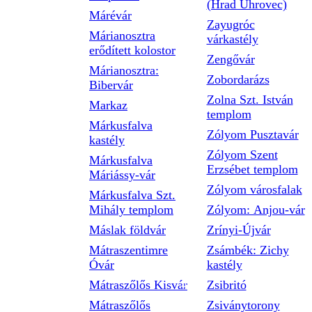
(Hrad Uhrovec)
Márévár
Zayugróc
Márianosztra
várkastély
erődített kolostor
Zengővár
Márianosztra:
Zobordarázs
Bibervár
Zolna Szt. István
Markaz
templom
Márkusfalva
Zólyom Pusztavár
kastély
Zólyom Szent
Márkusfalva
Erzsébet templom
Máriássy-vár
Zólyom városfalak
Márkusfalva Szt.
Mihály templom
Zólyom: Anjou-vár
Máslak földvár
Zrínyi-Újvár
Mátraszentimre
Zsámbék: Zichy
Óvár
kastély
Mátraszőlős Kisvár
Zsibritó
Mátraszőlős
Zsiványtorony