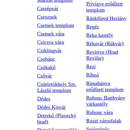
Márton templom
Privigye erődített
Cserépvár
templom
Csesznek
Ránkfüred Herlány
Csetnek templom
Regéc
Csetnek vára
Reka kastély
Csicsva vára
Rékavár (Rákvár)
Csiklingvár
Revistye (Hrad
Revište)
Csobánc
Rezi
Csókakő
Rihnó
Csővár
Rimabánya
Csütörtökhely Szt.
erődített templom
László templom
Rohonc Batthyány
Dédes
várkastély
Dédes Kisvár
Rohonc vára
Detrekő (Plavecký
Ruszt városfalak
hrad)
Sajógalgóc