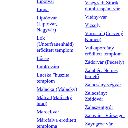
Lipótvár
Visegrád: Sibrik
dombi ispáni vár
Lippa
Vitány-vár
Liptóóvár
(Liptóvár,
Vizsoly
Nagyvár)
Vöröskő (Červený
Lók
Kameň)
(Unterfrauenhaid)
Vulkapordány
erődített templom
erődített templom
Lőcse
Zádorvár (Pécsely)
Lubló vára
Zalabér: Nemes
Lucska "huszita"
temető
templom
Zalacsány végvár
Malacka (Malacky)
Zalacsány:
Málca (Malčický
Zsidóvár
hrad)
Zalaszentgrót
Marcellvár
Zalavár - Vársziget
Márcfalva erődített
Zayugróc vár
temploma