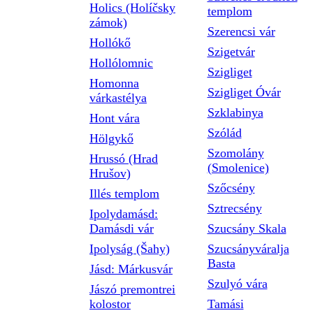
Holics (Holíčsky
templom
zámok)
Szerencsi vár
Hollókő
Szigetvár
Hollólomnic
Szigliget
Homonna
Szigliget Óvár
várkastélya
Szklabinya
Hont vára
Szólád
Hölgykő
Szomolány
Hrussó (Hrad
(Smolenice)
Hrušov)
Szőcsény
Illés templom
Sztrecsény
Ipolydamásd:
Damásdi vár
Szucsány Skala
Ipolyság (Šahy)
Szucsányváralja
Basta
Jásd: Márkusvár
Szulyó vára
Jászó premontrei
kolostor
Tamási