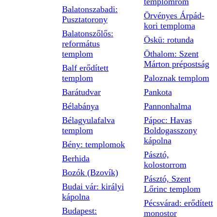
templomrom
Balatonszabadi:
Örvényes Árpád-
Pusztatorony
kori temploma
Balatonszőlős:
Öskü: rotunda
református
templom
Öthalom: Szent
Márton prépostság
Balf erődített
templom
Paloznak templom
Barátudvar
Pankota
Bélabánya
Pannonhalma
Bélagyulafalva
Pápoc: Havas
templom
Boldogasszony
kápolna
Bény: templomok
Pásztó,
Berhida
kolostorrom
Bozók (Bzovík)
Pásztó, Szent
Budai vár: királyi
Lőrinc templom
kápolna
Pécsvárad: erődített
Budapest:
monostor