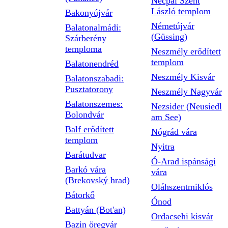
Necpál Szent
László templom
Bakonyújvár
Németújvár
Balatonalmádi:
(Güssing)
Szárberény
temploma
Neszmély erődített
templom
Balatonendréd
Neszmély Kisvár
Balatonszabadi:
Pusztatorony
Neszmély Nagyvár
Balatonszemes:
Nezsider (Neusiedl
Bolondvár
am See)
Balf erődített
Nógrád vára
templom
Nyitra
Barátudvar
Ó-Arad ispánsági
Barkó vára
vára
(Brekovský hrad)
Oláhszentmiklós
Bátorkő
Ónod
Battyán (Bot'an)
Ordacsehi kisvár
Bazin öregvár