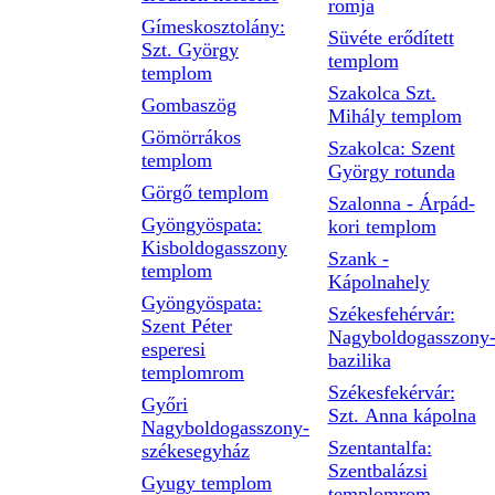
romja
Gímeskosztolány:
Süvéte erődített
Szt. György
templom
templom
Szakolca Szt.
Gombaszög
Mihály templom
Gömörrákos
Szakolca: Szent
templom
György rotunda
Görgő templom
Szalonna - Árpád-
Gyöngyöspata:
kori templom
Kisboldogasszony
Szank -
templom
Kápolnahely
Gyöngyöspata:
Székesfehérvár:
Szent Péter
Nagyboldogasszony
esperesi
bazilika
templomrom
Székesfekérvár:
Győri
Szt. Anna kápolna
Nagyboldogasszony-
Szentantalfa:
székesegyház
Szentbalázsi
Gyugy templom
templomrom