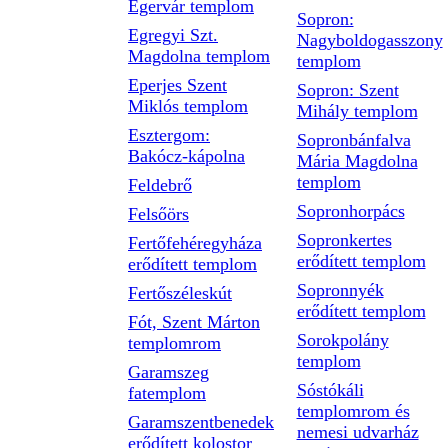
Egervár templom
Sopron:
Egregyi Szt.
Nagyboldogasszony
Magdolna templom
templom
Eperjes Szent
Sopron: Szent
Miklós templom
Mihály templom
Esztergom:
Sopronbánfalva
Bakócz-kápolna
Mária Magdolna
templom
Feldebrő
Sopronhorpács
Felsőörs
Sopronkertes
Fertőfehéregyháza
erődített templom
erődített templom
Sopronnyék
Fertőszéleskút
erődített templom
Fót, Szent Márton
Sorokpolány
templomrom
templom
Garamszeg
Sóstókáli
fatemplom
templomrom és
Garamszentbenedek
nemesi udvarház
erődített kolostor