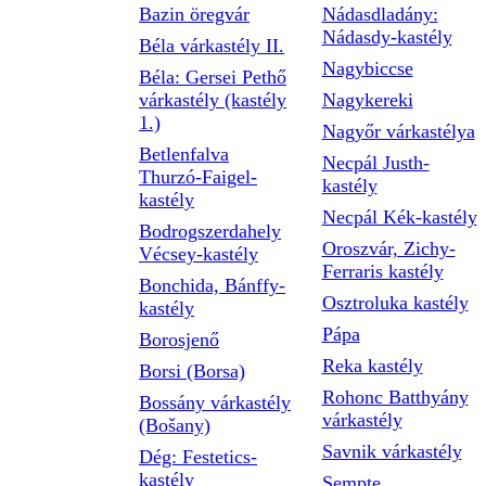
Bazin öregvár
Nádasdladány:
Nádasdy-kastély
Béla várkastély II.
Nagybiccse
Béla: Gersei Pethő
várkastély (kastély
Nagykereki
1.)
Nagyőr várkastélya
Betlenfalva
Necpál Justh-
Thurzó-Faigel-
kastély
kastély
Necpál Kék-kastély
Bodrogszerdahely
Oroszvár, Zichy-
Vécsey-kastély
Ferraris kastély
Bonchida, Bánffy-
Osztroluka kastély
kastély
Pápa
Borosjenő
Reka kastély
Borsi (Borsa)
Rohonc Batthyány
Bossány várkastély
várkastély
(Bošany)
Savnik várkastély
Dég: Festetics-
kastély
Sempte