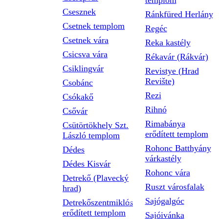
templom
Csesznek
Ránkfüred Herlány
Csetnek templom
Regéc
Csetnek vára
Reka kastély
Csicsva vára
Rékavár (Rákvár)
Csiklingvár
Revistye (Hrad
Revište)
Csobánc
Rezi
Csókakő
Rihnó
Csővár
Rimabánya
Csütörtökhely Szt.
erődített templom
László templom
Rohonc Batthyány
Dédes
várkastély
Dédes Kisvár
Rohonc vára
Detrekő (Plavecký
Ruszt városfalak
hrad)
Sajógalgóc
Detrekőszentmiklós
erődített templom
Sajóivánka