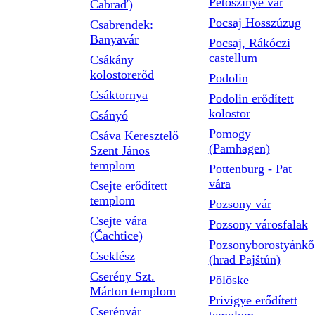
Petőszinye vár
Čabraď)
Pocsaj Hosszúzug
Csabrendek:
Banyavár
Pocsaj, Rákóczi
castellum
Csákány
kolostorerőd
Podolin
Csáktornya
Podolin erődített
kolostor
Csányó
Pomogy
Csáva Keresztelő
(Pamhagen)
Szent János
templom
Pottenburg - Pat
vára
Csejte erődített
templom
Pozsony vár
Csejte vára
Pozsony városfalak
(Čachtice)
Pozsonyborostyánkő
Cseklész
(hrad Pajštún)
Cserény Szt.
Pölöske
Márton templom
Privigye erődített
Cserépvár