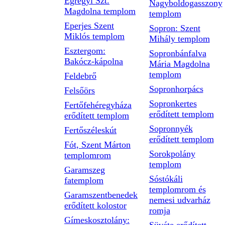
Egregyi Szt.
Nagyboldogasszony
Magdolna templom
templom
Eperjes Szent
Sopron: Szent
Miklós templom
Mihály templom
Esztergom:
Sopronbánfalva
Bakócz-kápolna
Mária Magdolna
templom
Feldebrő
Sopronhorpács
Felsőörs
Sopronkertes
Fertőfehéregyháza
erődített templom
erődített templom
Sopronnyék
Fertőszéleskút
erődített templom
Fót, Szent Márton
Sorokpolány
templomrom
templom
Garamszeg
Sóstókáli
fatemplom
templomrom és
Garamszentbenedek
nemesi udvarház
erődített kolostor
romja
Gímeskosztolány: