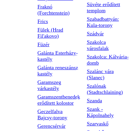
Süvéte erődített
Fraknó
templom
(Forchtenstein)
Szabadbattyán:
Frics
Kula-torony
Fülek (Hrad
Szádvár
Fil'akovo)
Szakolca
Füzér
városfalak
Galánta Esterházy-
Szakolca: Kálvária-
kastély
domb
Galánta reneszánsz
Szalánc vára
kastély
(Slanec)
Garamszeg
Szalónak
várkastély
(Stadtschlaining)
Garamszentbenedek
Szanda
erődített kolostor
Szank -
Geczelfalva
Kápolnahely
Bajcsy-torony
Szarvaskő
Gerencsérvár