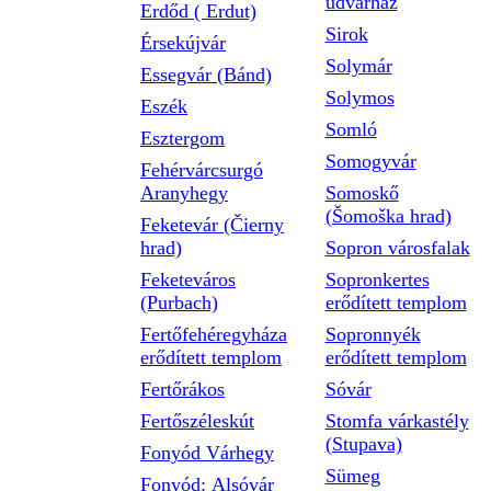
udvarház
Erdőd ( Erdut)
Sirok
Érsekújvár
Solymár
Essegvár (Bánd)
Solymos
Eszék
Somló
Esztergom
Somogyvár
Fehérvárcsurgó
Aranyhegy
Somoskő
(Šomoška hrad)
Feketevár (Čierny
hrad)
Sopron városfalak
Feketeváros
Sopronkertes
(Purbach)
erődített templom
Fertőfehéregyháza
Sopronnyék
erődített templom
erődített templom
Fertőrákos
Sóvár
Fertőszéleskút
Stomfa várkastély
(Stupava)
Fonyód Várhegy
Sümeg
Fonyód: Alsóvár