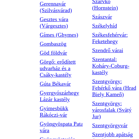
Szarvkő
Gerennavár
(Hornstein)
(Szilvásvárad)
Szászvár
Gesztes vára
(Várgesztes)
Székelyhíd
Gímes (Ghymes)
Székesfehérvár:
Feketehegy
Gombaszög
Szendrő várai
Göd földvár
Szentantal:
Görgő: erődített
Koháry-Coburg-
udvarház és a
kastély
Csáky-kastély
Szentgyörgy:
Gúta Békavár
Fehérkő vára (Hrad
Gyergyószárhegy
Biely Kameň)
Lázár kastély
Szentgyörgy:
Gyimesbükk
városfalak (Svätý
Rákóczi-vár
Jur)
Gyöngyöspata Pata
Szentgyörgyvár
vára
Szentjobb apátság