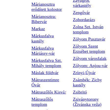
Zayugróc
Márianosztra
várkastély
erődített kolostor
Zengővár
Márianosztra:
Zobordarázs
Bibervár
Zolna Szt. István
Markaz
templom
Márkusfalva
Zólyom Pusztavár
kastély
Zólyom Szent
Márkusfalva
Erzsébet templom
Máriássy-vár
Zólyom városfalak
Márkusfalva Szt.
Mihály templom
Zólyom: Anjou-vár
Máslak földvár
Zrínyi-Újvár
Mátraszentimre
Zsámbék: Zichy
Óvár
kastély
Mátraszőlős Kisvár
Zsibritó
Mátraszőlős
Zsiványtorony
templom
(Živánska veža)