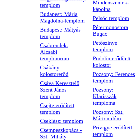
Mindenszentek-
templom
kápolna
Budapest: Mária
Pelsőc templom
Magdolna-templom
Pétermonostora
Budapest: Mátyás
Bugac
templom
Petőszinye
Csabrendek:
templom
Alcsabi
templomrom
Podolin erődített
kolostor
Csákány
kolostorerőd
Pozsony: Ferences
templom
Csáva Keresztelő
Szent János
Pozsony:
templom
Klarisszák
temploma
Csejte erődített
templom
Pozsony: Szt.
Márton dóm
Cseklész: templom
Privigye erődített
Csempeszkopács -
templom
Szt. Mihály