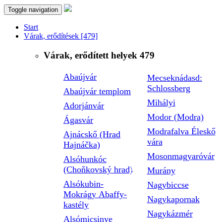
Toggle navigation
Start
Várak, erődítések
[479]
Várak, erődített helyek
479
Abaújvár
Mecseknádasd:
Schlossberg
Abaújvár templom
Mihályi
Adorjánvár
Modor (Modra)
Ágasvár
Modrafalva Éleskő
Ajnácskő (Hrad
vára
Hajnáčka)
Mosonmagyaróvár
Alsóhunkóc
(Choňkovský hrad)
Murány
Alsókubin-
Nagybiccse
Mokrágy Abaffy-
Nagykapornak
kastély
Nagykázmér
Alsómicsinye