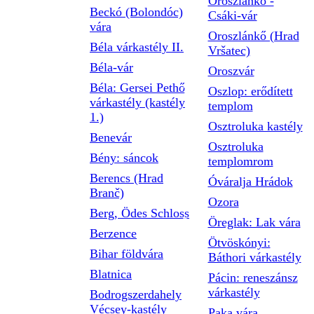
Oroszlánkő -
Beckó (Bolondóc)
Csáki-vár
vára
Oroszlánkő (Hrad
Béla várkastély II.
Vršatec)
Béla-vár
Oroszvár
Béla: Gersei Pethő
Oszlop: erődített
várkastély (kastély
templom
1.)
Osztroluka kastély
Benevár
Osztroluka
Bény: sáncok
templomrom
Berencs (Hrad
Óváralja Hrádok
Branč)
Ozora
Berg, Ödes Schloss
Öreglak: Lak vára
Berzence
Ötvöskónyi:
Bihar földvára
Báthori várkastély
Blatnica
Pácin: reneszánsz
várkastély
Bodrogszerdahely
Vécsey-kastély
Paka vára