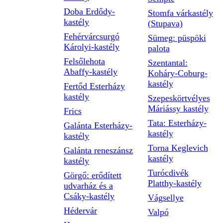
Doba Erdődy-
Stomfa várkastély
kastély
(Stupava)
Fehérvárcsurgó
Sümeg: püspöki
Károlyi-kastély
palota
Felsőlehota
Szentantal:
Abaffy-kastély
Koháry-Coburg-
kastély
Fertőd Esterházy
kastély
Szepeskörtvélyes
Máriássy kastély
Frics
Tata: Esterházy-
Galánta Esterházy-
kastély
kastély
Torna Keglevich
Galánta reneszánsz
kastély
kastély
Turócdivék
Görgő: erődített
Platthy-kastély
udvarház és a
Csáky-kastély
Vágsellye
Hédervár
Valpó