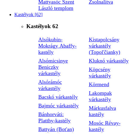
Mattyasóc Szent
Zsolnalitva
László templom
Kastélyok
[62]
Kastélyok
62
Alsókubin-
Kistapolcsány
Mokrágy Abaffy-
várkastély
kastély
(Topol'čianky)
Alsómicsinye
Kluknó várkastély
Beniczky
Köpcsény
várkastély
várkastély
Alsórámóc
Körmend
várkastély
Lakompak
Bacskó várkastély
várkastély
Bajmóc várkastély
Márkusfalva
Bánhorváti:
kastély
Platthy-kastély
Mosóc Révay-
Battyán (Bot'an)
kastély