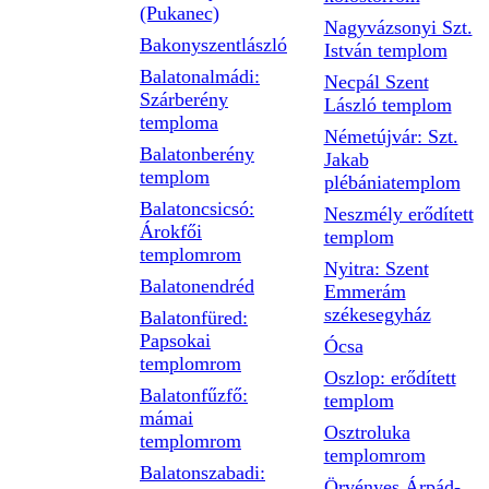
(Pukanec)
Nagyvázsonyi Szt.
Bakonyszentlászló
István templom
Balatonalmádi:
Necpál Szent
Szárberény
László templom
temploma
Németújvár: Szt.
Balatonberény
Jakab
templom
plébániatemplom
Balatoncsicsó:
Neszmély erődített
Árokfői
templom
templomrom
Nyitra: Szent
Balatonendréd
Emmerám
székesegyház
Balatonfüred:
Papsokai
Ócsa
templomrom
Oszlop: erődített
Balatonfűzfő:
templom
mámai
Osztroluka
templomrom
templomrom
Balatonszabadi:
Örvényes Árpád-