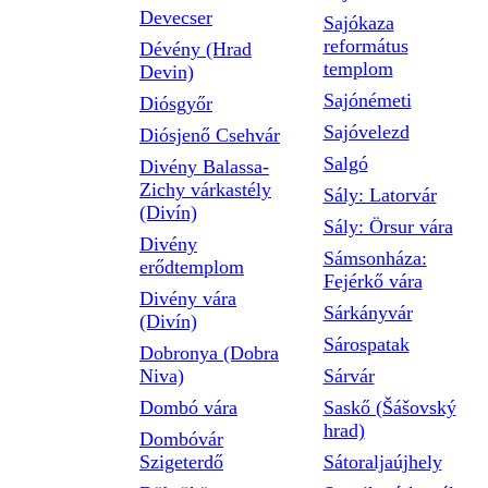
Devecser
Sajókaza
református
Dévény (Hrad
templom
Devin)
Sajónémeti
Diósgyőr
Sajóvelezd
Diósjenő Csehvár
Salgó
Divény Balassa-
Zichy várkastély
Sály: Latorvár
(Divín)
Sály: Örsur vára
Divény
Sámsonháza:
erődtemplom
Fejérkő vára
Divény vára
Sárkányvár
(Divín)
Sárospatak
Dobronya (Dobra
Niva)
Sárvár
Dombó vára
Saskő (Šášovský
hrad)
Dombóvár
Szigeterdő
Sátoraljaújhely