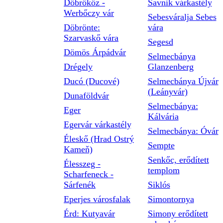
Döbrököz -
Savnik várkastély
Werbőczy vár
Sebesváralja Sebes
Döbrönte:
vára
Szarvaskő vára
Segesd
Dömös Árpádvár
Selmecbánya
Drégely
Glanzenberg
Ducó (Ducové)
Selmecbánya Újvár
(Leányvár)
Dunaföldvár
Selmecbánya:
Eger
Kálvária
Egervár várkastély
Selmecbánya: Óvár
Éleskő (Hrad Ostrý
Sempte
Kameň)
Senkőc, erődített
Élesszeg -
templom
Scharfeneck -
Sárfenék
Siklós
Eperjes városfalak
Simontornya
Érd: Kutyavár
Simony erődített