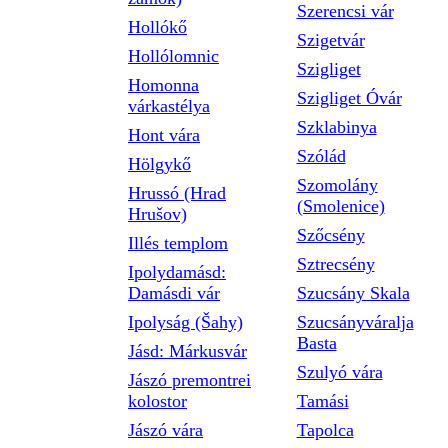
Szerencsi vár
Hollókő
Szigetvár
Hollólomnic
Szigliget
Homonna
Szigliget Óvár
várkastélya
Szklabinya
Hont vára
Szólád
Hölgykő
Szomolány
Hrussó (Hrad
(Smolenice)
Hrušov)
Szőcsény
Illés templom
Sztrecsény
Ipolydamásd:
Damásdi vár
Szucsány Skala
Ipolyság (Šahy)
Szucsányváralja
Basta
Jásd: Márkusvár
Szulyó vára
Jászó premontrei
kolostor
Tamási
Jászó vára
Tapolca