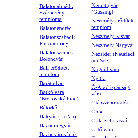
Németújvár
Balatonalmádi:
(Güssing)
Szárberény
temploma
Neszmély erődített
templom
Balatonendréd
Neszmély Kisvár
Balatonszabadi:
Pusztatorony
Neszmély Nagyvár
Balatonszemes:
Nezsider (Neusiedl
Bolondvár
am See)
Balf erődített
Nógrád vára
templom
Nyitra
Barátudvar
Ó-Arad ispánsági
Barkó vára
vára
(Brekovský hrad)
Oláhszentmiklós
Bátorkő
Ónod
Battyán (Bot'an)
Ordacsehi kisvár
Bazin öregvár
Orfű vára
Bazin városfalak