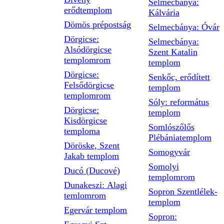
Selmecbánya:
erődtemplom
Kálvária
Dömös prépostság
Selmecbánya: Óvár
Dörgicse:
Selmecbánya:
Alsódörgicse
Szent Katalin
templomrom
templom
Dörgicse:
Senkőc, erődített
Felsődörgicse
templom
templomrom
Sóly: református
Dörgicse:
templom
Kisdörgicse
Somlószőlős
temploma
Plébániatemplom
Döröske, Szent
Somogyvár
Jakab templom
Somolyi
Ducó (Ducové)
templomrom
Dunakeszi: Alagi
Sopron Szentlélek-
temlomrom
templom
Egervár templom
Sopron: