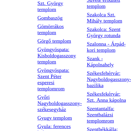
Süvéte erődített
Szt. György
templom
templom
Szakolca Szt.
Gombaszög
Mihály templom
Gömörrákos
Szakolca: Szent
templom
György rotunda
Görgő templom
Szalonna - Árpád-
Gyöngyöspata:
kori templom
Kisboldogasszony
Szank -
templom
Kápolnahely
Gyöngyöspata:
Székesfehérvár:
Szent Péter
Nagyboldogasszony
esperesi
bazilika
templomrom
Székesfekérvár:
Győri
Szt. Anna kápolna
Nagyboldogasszony-
Szentantalfa:
székesegyház
Szentbalázsi
Gyugy templom
templomrom
Gyula: ferences
Szentbékkálla: