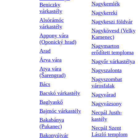
Nagykemlék
Beniczky
várkastély
Nagykereki
Alsórámóc
Nagykeszi földvár
várkastély
Nagykövesd (Velky
Appony vára
Kamenec)
(Oponický hrad)
Nagymarton
Arad
erődített temploma
Árva vára
Nagyőr várkastélya
Atya vára
Nagyszalonta
(Šarengrad)
Nagyszombat
Bács
városfalak
Bacskó várkastély
Nagyvárad
Baglyaskő
Nagyvázsony
Bajmóc várkastély
Necpál Justh-
kastély
Bakabánya
(Pukanec)
Necpál Szent
László templom
Bakonyújvár