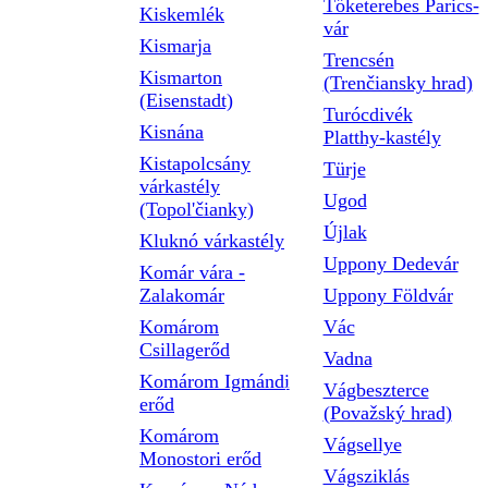
Tőketerebes Parics-
Kiskemlék
vár
Kismarja
Trencsén
Kismarton
(Trenčiansky hrad)
(Eisenstadt)
Turócdivék
Kisnána
Platthy-kastély
Kistapolcsány
Türje
várkastély
Ugod
(Topol'čianky)
Újlak
Kluknó várkastély
Uppony Dedevár
Komár vára -
Zalakomár
Uppony Földvár
Komárom
Vác
Csillagerőd
Vadna
Komárom Igmándi
Vágbeszterce
erőd
(Považský hrad)
Komárom
Vágsellye
Monostori erőd
Vágsziklás