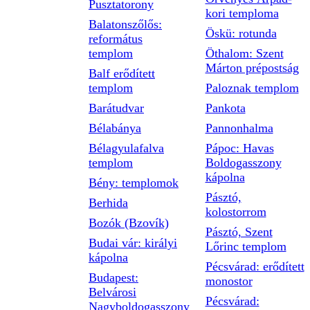
Pusztatorony
kori temploma
Balatonszőlős:
Öskü: rotunda
református
templom
Öthalom: Szent
Márton prépostság
Balf erődített
templom
Paloznak templom
Barátudvar
Pankota
Bélabánya
Pannonhalma
Bélagyulafalva
Pápoc: Havas
templom
Boldogasszony
kápolna
Bény: templomok
Pásztó,
Berhida
kolostorrom
Bozók (Bzovík)
Pásztó, Szent
Budai vár: királyi
Lőrinc templom
kápolna
Pécsvárad: erődített
Budapest:
monostor
Belvárosi
Pécsvárad:
Nagyboldogasszony