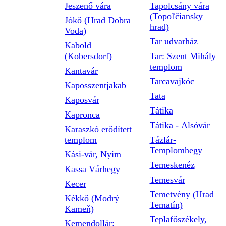
Jeszenő vára
Tapolcsány vára
(Topoľčiansky
Jókő (Hrad Dobra
hrad)
Voda)
Tar udvarház
Kabold
(Kobersdorf)
Tar: Szent Mihály
templom
Kantavár
Tarcavajkóc
Kaposszentjakab
Tata
Kaposvár
Tátika
Kapronca
Tátika - Alsóvár
Karaszkó erődített
templom
Tázlár-
Templomhegy
Kási-vár, Nyim
Temeskenéz
Kassa Várhegy
Temesvár
Kecer
Temetvény (Hrad
Kékkő (Modrý
Tematín)
Kameň)
Teplafőszékely,
Kemendollár: