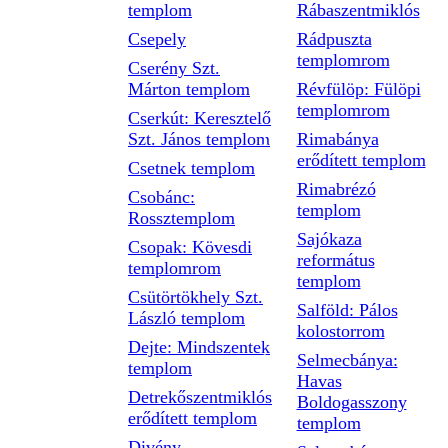
templom
Rábaszentmiklós
Csepely
Rádpuszta
templomrom
Cserény Szt.
Márton templom
Révfülöp: Fülöpi
templomrom
Cserkút: Keresztelő
Szt. János templom
Rimabánya
erődített templom
Csetnek templom
Rimabrézó
Csobánc:
templom
Rossztemplom
Sajókaza
Csopak: Kövesdi
református
templomrom
templom
Csütörtökhely Szt.
Salföld: Pálos
László templom
kolostorrom
Dejte: Mindszentek
Selmecbánya:
templom
Havas
Detrekőszentmiklós
Boldogasszony
erődített templom
templom
Divény