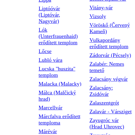
Vitány-vár
Liptóóvár
(Liptóvár,
Vizsoly
Nagyvár)
Vöröskő (Červený
Lók
Kameň)
(Unterfrauenhaid)
Vulkapordány
erődített templom
erődített templom
Lőcse
Zádorvár (Pécsely)
Lubló vára
Zalabér: Nemes
Lucska "huszita"
temető
templom
Zalacsány végvár
Malacka (Malacky)
Zalacsány:
Málca (Malčický
Zsidóvár
hrad)
Zalaszentgrót
Marcellvár
Zalavár - Vársziget
Márcfalva erődített
Zayugróc vár
temploma
(Hrad Uhrovec)
Márévár