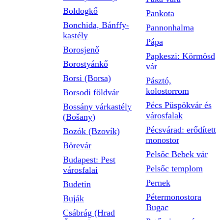
Boldogkő
Pankota
Bonchida, Bánffy-
Pannonhalma
kastély
Pápa
Borosjenő
Papkeszi: Körmösd
Borostyánkő
vár
Borsi (Borsa)
Pásztó,
kolostorrom
Borsodi földvár
Pécs Püspökvár és
Bossány várkastély
városfalak
(Bošany)
Pécsvárad: erődített
Bozók (Bzovík)
monostor
Börevár
Pelsőc Bebek vár
Budapest: Pest
Pelsőc templom
városfalai
Pernek
Budetin
Pétermonostora
Buják
Bugac
Csábrág (Hrad