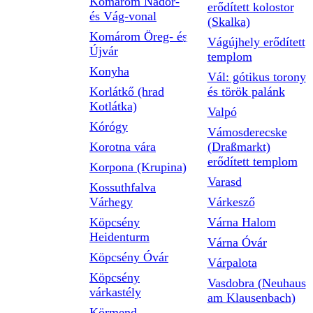
Komárom Nádor-
erődített kolostor
és Vág-vonal
(Skalka)
Komárom Öreg- és
Vágújhely erődített
Újvár
templom
Konyha
Vál: gótikus torony
Korlátkő (hrad
és török palánk
Kotlátka)
Valpó
Kórógy
Vámosderecske
Korotna vára
(Draßmarkt)
erődített templom
Korpona (Krupina)
Varasd
Kossuthfalva
Várhegy
Várkesző
Köpcsény
Várna Halom
Heidenturm
Várna Óvár
Köpcsény Óvár
Várpalota
Köpcsény
Vasdobra (Neuhaus
várkastély
am Klausenbach)
Körmend