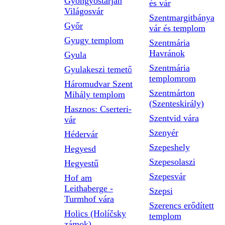
Gyöngyöstarján
és vár
Világosvár
Szentmargitbánya
Győr
vár és templom
Gyugy templom
Szentmária
Havránok
Gyula
Szentmária
Gyulakeszi temető
templomrom
Háromudvar Szent
Szentmárton
Mihály templom
(Szenteskirály)
Hasznos: Cserteri-
Szentvid vára
vár
Szenyér
Hédervár
Szepeshely
Hegyesd
Szepesolaszi
Hegyestű
Szepesvár
Hof am
Leithaberge -
Szepsi
Turmhof vára
Szerencs erődített
Holics (Holíčsky
templom
zámok)