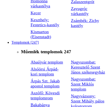
Homonna
Zalaszentgrót
várkastélya
Zayugróc
Kecer
várkastély
Keszthely:
Zsámbék: Zichy
Festetics-kastély
kastély
Kismarton
(Eisenstadt)
Templomok
[247]
Műemlék templomok
247
Abaújvár templom
Nagyszombat:
Keresztelő Szent
Alsóörsi Árpád-
János székesegyház
kori templom
Nagyszombat:
Árpás Szt. Jakab
Szent Miklós
apostol templom
templom
Aszófő: Kövesdi
Nagyvázsony:
templomrom
Szent Mihály pálos
Bakabánya
kolostorrom