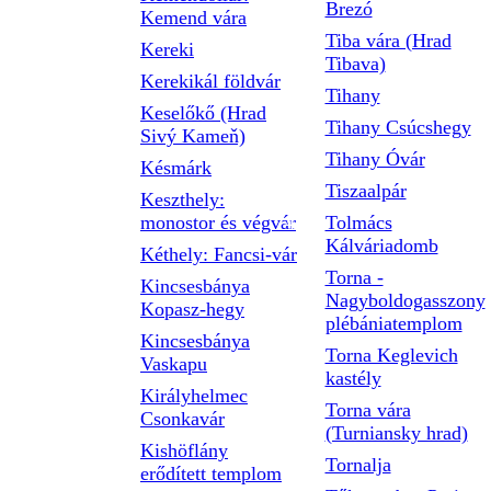
Brezó
Kemend vára
Tiba vára (Hrad
Kereki
Tibava)
Kerekikál földvár
Tihany
Keselőkő (Hrad
Tihany Csúcshegy
Sivý Kameň)
Tihany Óvár
Késmárk
Tiszaalpár
Keszthely:
monostor és végvár
Tolmács
Kálváriadomb
Kéthely: Fancsi-vár
Torna -
Kincsesbánya
Nagyboldogasszony
Kopasz-hegy
plébániatemplom
Kincsesbánya
Torna Keglevich
Vaskapu
kastély
Királyhelmec
Torna vára
Csonkavár
(Turniansky hrad)
Kishöflány
Tornalja
erődített templom