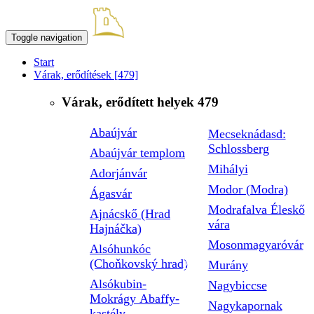
Toggle navigation
Start
Várak, erődítések
[479]
Várak, erődített helyek
479
Abaújvár
Mecseknádasd:
Schlossberg
Abaújvár templom
Mihályi
Adorjánvár
Modor (Modra)
Ágasvár
Modrafalva Éleskő
Ajnácskő (Hrad
vára
Hajnáčka)
Mosonmagyaróvár
Alsóhunkóc
(Choňkovský hrad)
Murány
Alsókubin-
Nagybiccse
Mokrágy Abaffy-
Nagykapornak
kastély