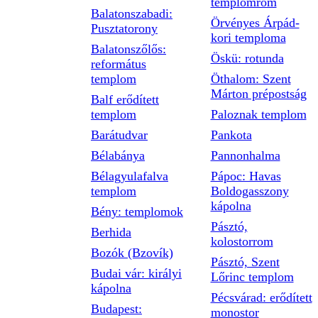
templomrom
Balatonszabadi:
Örvényes Árpád-
Pusztatorony
kori temploma
Balatonszőlős:
Öskü: rotunda
református
templom
Öthalom: Szent
Márton prépostság
Balf erődített
templom
Paloznak templom
Barátudvar
Pankota
Bélabánya
Pannonhalma
Bélagyulafalva
Pápoc: Havas
templom
Boldogasszony
kápolna
Bény: templomok
Pásztó,
Berhida
kolostorrom
Bozók (Bzovík)
Pásztó, Szent
Budai vár: királyi
Lőrinc templom
kápolna
Pécsvárad: erődített
Budapest:
monostor