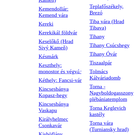
Kameň)
Teplafőszékely,
Kemendollár:
Brezó
Kemend vára
Tiba vára (Hrad
Kereki
Tibava)
Kerekikál földvár
Tihany
Keselőkő (Hrad
Tihany Csúcshegy
Sivý Kameň)
Tihany Óvár
Késmárk
Tiszaalpár
Keszthely:
monostor és végvár
Tolmács
Kálváriadomb
Kéthely: Fancsi-vár
Torna -
Kincsesbánya
Nagyboldogasszony
Kopasz-hegy
plébániatemplom
Kincsesbánya
Torna Keglevich
Vaskapu
kastély
Királyhelmec
Torna vára
Csonkavár
(Turniansky hrad)
Kishöflány