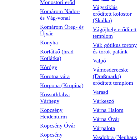
Monostori erőd
Vágsziklás
Komárom Nádor-
erődített kolostor
és Vág-vonal
(Skalka)
Komárom Öreg- és
Vágújhely erődített
Újvár
templom
Konyha
Vál: gótikus torony
Korlátkő (hrad
és török palánk
Kotlátka)
Valpó
Kórógy
Vámosderecske
Korotna vára
(Draßmarkt)
erődített templom
Korpona (Krupina)
Varasd
Kossuthfalva
Várhegy
Várkesző
Köpcsény
Várna Halom
Heidenturm
Várna Óvár
Köpcsény Óvár
Várpalota
Köpcsény
Vasdobra (Neuhaus