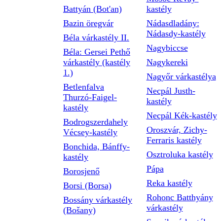
Battyán (Bot'an)
kastély
Bazin öregvár
Nádasdladány:
Nádasdy-kastély
Béla várkastély II.
Nagybiccse
Béla: Gersei Pethő
várkastély (kastély
Nagykereki
1.)
Nagyőr várkastélya
Betlenfalva
Necpál Justh-
Thurzó-Faigel-
kastély
kastély
Necpál Kék-kastély
Bodrogszerdahely
Oroszvár, Zichy-
Vécsey-kastély
Ferraris kastély
Bonchida, Bánffy-
Osztroluka kastély
kastély
Pápa
Borosjenő
Reka kastély
Borsi (Borsa)
Rohonc Batthyány
Bossány várkastély
várkastély
(Bošany)