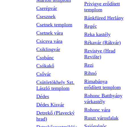
Márton templom
Privigye erődített
Cserépvár
templom
Csesznek
Ránkfüred Herlány
Csetnek templom
Regéc
Csetnek vára
Reka kastély
Csicsva vára
Rékavár (Rákvár)
Csiklingvár
Revistye (Hrad
Revište)
Csobánc
Rezi
Csókakő
Rihnó
Csővár
Rimabánya
Csütörtökhely Szt.
erődített templom
László templom
Rohonc Batthyány
Dédes
várkastély
Dédes Kisvár
Rohonc vára
Detrekő (Plavecký
Ruszt városfalak
hrad)
Sajógalgóc