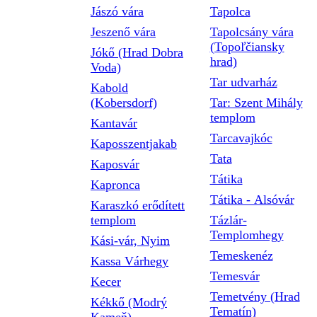
Jászó vára
Tapolca
Jeszenő vára
Tapolcsány vára
(Topoľčiansky
Jókő (Hrad Dobra
hrad)
Voda)
Tar udvarház
Kabold
(Kobersdorf)
Tar: Szent Mihály
templom
Kantavár
Tarcavajkóc
Kaposszentjakab
Tata
Kaposvár
Tátika
Kapronca
Tátika - Alsóvár
Karaszkó erődített
templom
Tázlár-
Templomhegy
Kási-vár, Nyim
Temeskenéz
Kassa Várhegy
Temesvár
Kecer
Temetvény (Hrad
Kékkő (Modrý
Tematín)