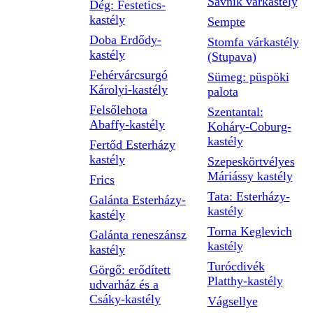
Savnik várkastély
Dég: Festetics-
kastély
Sempte
Doba Erdődy-
Stomfa várkastély
kastély
(Stupava)
Fehérvárcsurgó
Sümeg: püspöki
Károlyi-kastély
palota
Felsőlehota
Szentantal:
Abaffy-kastély
Koháry-Coburg-
kastély
Fertőd Esterházy
kastély
Szepeskörtvélyes
Máriássy kastély
Frics
Tata: Esterházy-
Galánta Esterházy-
kastély
kastély
Torna Keglevich
Galánta reneszánsz
kastély
kastély
Turócdivék
Görgő: erődített
Platthy-kastély
udvarház és a
Csáky-kastély
Vágsellye