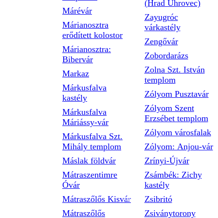
(Hrad Uhrovec)
Márévár
Zayugróc
Márianosztra
várkastély
erődített kolostor
Zengővár
Márianosztra:
Zobordarázs
Bibervár
Zolna Szt. István
Markaz
templom
Márkusfalva
Zólyom Pusztavár
kastély
Zólyom Szent
Márkusfalva
Erzsébet templom
Máriássy-vár
Zólyom városfalak
Márkusfalva Szt.
Mihály templom
Zólyom: Anjou-vár
Máslak földvár
Zrínyi-Újvár
Mátraszentimre
Zsámbék: Zichy
Óvár
kastély
Mátraszőlős Kisvár
Zsibritó
Mátraszőlős
Zsiványtorony