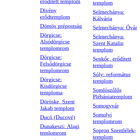
erődített templom
templom
Divény
Selmecbánya:
erődtemplom
Kálvária
Dömös prépostság
Selmecbánya: Óvár
Dörgicse:
Selmecbánya:
Alsódörgicse
Szent Katalin
templomrom
templom
Dörgicse:
Senkőc, erődített
Felsődörgicse
templom
templomrom
Sóly: református
Dörgicse:
templom
Kisdörgicse
Somlószőlős
temploma
Plébániatemplom
Döröske, Szent
Somogyvár
Jakab templom
Somolyi
Ducó (Ducové)
templomrom
Dunakeszi: Alagi
Sopron Szentlélek-
temlomrom
templom