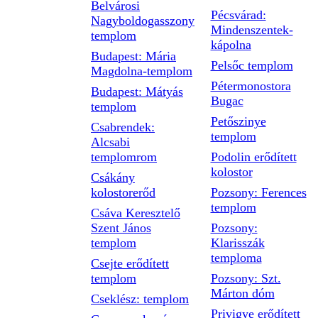
Belvárosi
Pécsvárad:
Nagyboldogasszony
Mindenszentek-
templom
kápolna
Budapest: Mária
Pelsőc templom
Magdolna-templom
Pétermonostora
Budapest: Mátyás
Bugac
templom
Petőszinye
Csabrendek:
templom
Alcsabi
templomrom
Podolin erődített
kolostor
Csákány
kolostorerőd
Pozsony: Ferences
templom
Csáva Keresztelő
Szent János
Pozsony:
templom
Klarisszák
temploma
Csejte erődített
templom
Pozsony: Szt.
Márton dóm
Cseklész: templom
Privigye erődített