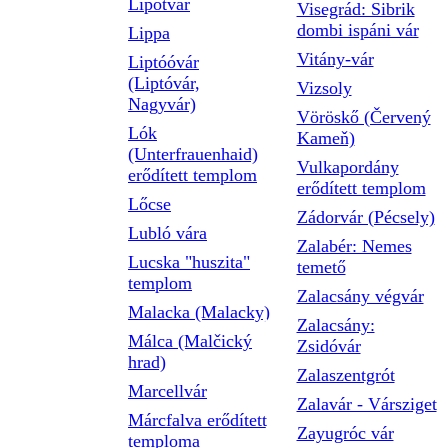
Lipótvár
Visegrád: Sibrik
dombi ispáni vár
Lippa
Vitány-vár
Liptóóvár
(Liptóvár,
Vizsoly
Nagyvár)
Vöröskő (Červený
Lók
Kameň)
(Unterfrauenhaid)
Vulkapordány
erődített templom
erődített templom
Lőcse
Zádorvár (Pécsely)
Lubló vára
Zalabér: Nemes
Lucska "huszita"
temető
templom
Zalacsány végvár
Malacka (Malacky)
Zalacsány:
Málca (Malčický
Zsidóvár
hrad)
Zalaszentgrót
Marcellvár
Zalavár - Vársziget
Márcfalva erődített
Zayugróc vár
temploma