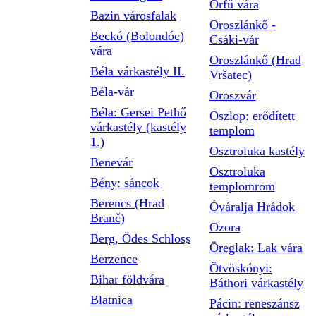
Orfű vára
Bazin városfalak
Oroszlánkő -
Beckó (Bolondóc)
Csáki-vár
vára
Oroszlánkő (Hrad
Béla várkastély II.
Vršatec)
Béla-vár
Oroszvár
Béla: Gersei Pethő
Oszlop: erődített
várkastély (kastély
templom
1.)
Osztroluka kastély
Benevár
Osztroluka
Bény: sáncok
templomrom
Berencs (Hrad
Óváralja Hrádok
Branč)
Ozora
Berg, Ödes Schloss
Öreglak: Lak vára
Berzence
Ötvöskónyi:
Bihar földvára
Báthori várkastély
Blatnica
Pácin: reneszánsz