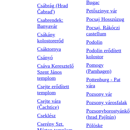
Bugac
Csábrág (Hrad
Petőszinye vár
Čabraď)
Pocsaj Hosszúzug
Csabrendek:
Banyavár
Pocsaj, Rákóczi
castellum
Csákány
kolostorerőd
Podolin
Csáktornya
Podolin erődített
kolostor
Csányó
Pomogy
Csáva Keresztelő
(Pamhagen)
Szent János
templom
Pottenburg - Pat
vára
Csejte erődített
templom
Pozsony vár
Csejte vára
Pozsony városfalak
(Čachtice)
Pozsonyborostyánkő
Cseklész
(hrad Pajštún)
Cserény Szt.
Pölöske