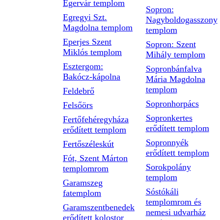
Egervár templom
Sopron:
Egregyi Szt.
Nagyboldogasszony
Magdolna templom
templom
Eperjes Szent
Sopron: Szent
Miklós templom
Mihály templom
Esztergom:
Sopronbánfalva
Bakócz-kápolna
Mária Magdolna
templom
Feldebrő
Sopronhorpács
Felsőörs
Sopronkertes
Fertőfehéregyháza
erődített templom
erődített templom
Sopronnyék
Fertőszéleskút
erődített templom
Fót, Szent Márton
Sorokpolány
templomrom
templom
Garamszeg
Sóstókáli
fatemplom
templomrom és
Garamszentbenedek
nemesi udvarház
erődített kolostor