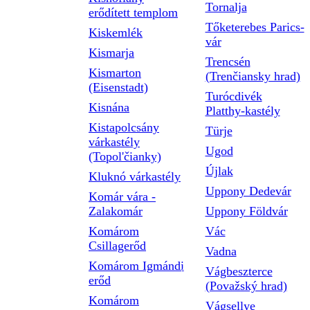
Tornalja
erődített templom
Tőketerebes Parics-
Kiskemlék
vár
Kismarja
Trencsén
Kismarton
(Trenčiansky hrad)
(Eisenstadt)
Turócdivék
Kisnána
Platthy-kastély
Kistapolcsány
Türje
várkastély
Ugod
(Topol'čianky)
Újlak
Kluknó várkastély
Uppony Dedevár
Komár vára -
Zalakomár
Uppony Földvár
Komárom
Vác
Csillagerőd
Vadna
Komárom Igmándi
Vágbeszterce
erőd
(Považský hrad)
Komárom
Vágsellye