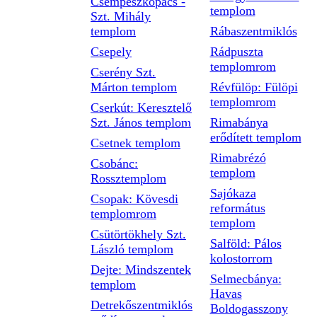
Csempeszkopács -
templom
Szt. Mihály
templom
Rábaszentmiklós
Csepely
Rádpuszta
templomrom
Cserény Szt.
Márton templom
Révfülöp: Fülöpi
templomrom
Cserkút: Keresztelő
Szt. János templom
Rimabánya
erődített templom
Csetnek templom
Rimabrézó
Csobánc:
templom
Rossztemplom
Sajókaza
Csopak: Kövesdi
református
templomrom
templom
Csütörtökhely Szt.
Salföld: Pálos
László templom
kolostorrom
Dejte: Mindszentek
Selmecbánya:
templom
Havas
Detrekőszentmiklós
Boldogasszony