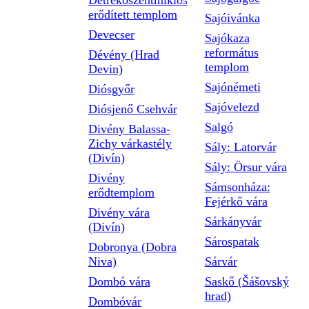
Detrekőszentmiklós
erődített templom
Sajóivánka
Devecser
Sajókaza
református
Dévény (Hrad
templom
Devin)
Sajónémeti
Diósgyőr
Sajóvelezd
Diósjenő Csehvár
Salgó
Divény Balassa-
Zichy várkastély
Sály: Latorvár
(Divín)
Sály: Örsur vára
Divény
Sámsonháza:
erődtemplom
Fejérkő vára
Divény vára
Sárkányvár
(Divín)
Sárospatak
Dobronya (Dobra
Niva)
Sárvár
Dombó vára
Saskő (Šášovský
hrad)
Dombóvár