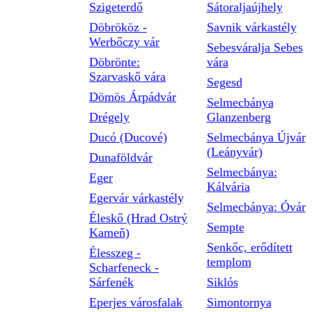
Szigeterdő
Sátoraljaújhely
Döbrököz -
Savnik várkastély
Werbőczy vár
Sebesváralja Sebes
Döbrönte:
vára
Szarvaskő vára
Segesd
Dömös Árpádvár
Selmecbánya
Drégely
Glanzenberg
Ducó (Ducové)
Selmecbánya Újvár
(Leányvár)
Dunaföldvár
Selmecbánya:
Eger
Kálvária
Egervár várkastély
Selmecbánya: Óvár
Éleskő (Hrad Ostrý
Sempte
Kameň)
Senkőc, erődített
Élesszeg -
templom
Scharfeneck -
Sárfenék
Siklós
Eperjes városfalak
Simontornya