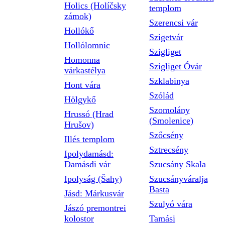
Holics (Holíčsky
templom
zámok)
Szerencsi vár
Hollókő
Szigetvár
Hollólomnic
Szigliget
Homonna
Szigliget Óvár
várkastélya
Szklabinya
Hont vára
Szólád
Hölgykő
Szomolány
Hrussó (Hrad
(Smolenice)
Hrušov)
Szőcsény
Illés templom
Sztrecsény
Ipolydamásd:
Damásdi vár
Szucsány Skala
Ipolyság (Šahy)
Szucsányváralja
Basta
Jásd: Márkusvár
Szulyó vára
Jászó premontrei
kolostor
Tamási