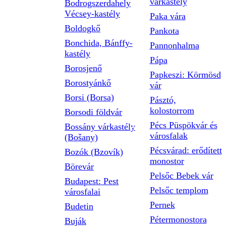
várkastély
Bodrogszerdahely
Vécsey-kastély
Paka vára
Boldogkő
Pankota
Bonchida, Bánffy-
Pannonhalma
kastély
Pápa
Borosjenő
Papkeszi: Körmösd
Borostyánkő
vár
Borsi (Borsa)
Pásztó,
kolostorrom
Borsodi földvár
Pécs Püspökvár és
Bossány várkastély
városfalak
(Bošany)
Pécsvárad: erődített
Bozók (Bzovík)
monostor
Börevár
Pelsőc Bebek vár
Budapest: Pest
Pelsőc templom
városfalai
Pernek
Budetin
Pétermonostora
Buják