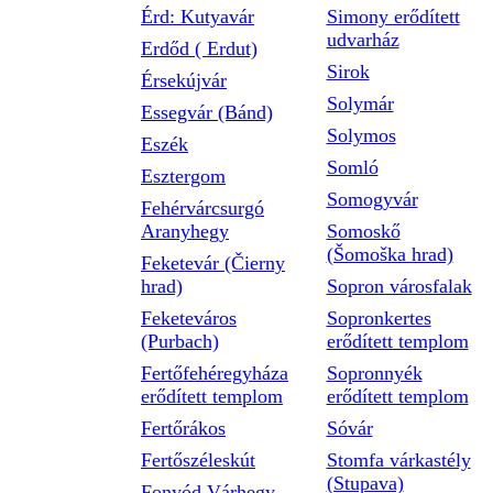
Érd: Kutyavár
Simony erődített
udvarház
Erdőd ( Erdut)
Sirok
Érsekújvár
Solymár
Essegvár (Bánd)
Solymos
Eszék
Somló
Esztergom
Somogyvár
Fehérvárcsurgó
Aranyhegy
Somoskő
(Šomoška hrad)
Feketevár (Čierny
hrad)
Sopron városfalak
Feketeváros
Sopronkertes
(Purbach)
erődített templom
Fertőfehéregyháza
Sopronnyék
erődített templom
erődített templom
Fertőrákos
Sóvár
Fertőszéleskút
Stomfa várkastély
(Stupava)
Fonyód Várhegy