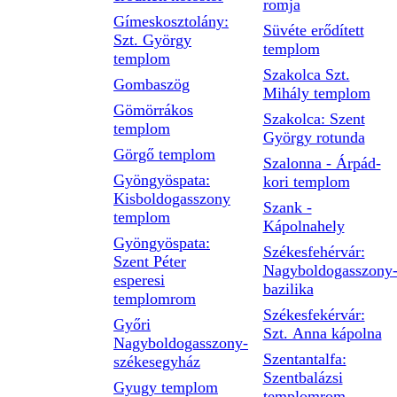
romja
Gímeskosztolány:
Süvéte erődített
Szt. György
templom
templom
Szakolca Szt.
Gombaszög
Mihály templom
Gömörrákos
Szakolca: Szent
templom
György rotunda
Görgő templom
Szalonna - Árpád-
Gyöngyöspata:
kori templom
Kisboldogasszony
Szank -
templom
Kápolnahely
Gyöngyöspata:
Székesfehérvár:
Szent Péter
Nagyboldogasszony
esperesi
bazilika
templomrom
Székesfekérvár:
Győri
Szt. Anna kápolna
Nagyboldogasszony-
Szentantalfa:
székesegyház
Szentbalázsi
Gyugy templom
templomrom