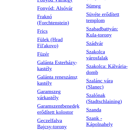
Sümeg
Fonyód: Alsóvár
Süvéte erődített
Fraknó
templom
(Forchtenstein)
Szabadbattyán:
Frics
Kula-torony
Fülek (Hrad
Szádvár
Fil'akovo)
Szakolca
Füzér
városfalak
Galánta Esterházy-
Szakolca: Kálvária-
kastély
domb
Galánta reneszánsz
Szalánc vára
kastély
(Slanec)
Garamszeg
Szalónak
várkastély
(Stadtschlaining)
Garamszentbenedek
Szanda
erődített kolostor
Szank -
Geczelfalva
Kápolnahely
Bajcsy-torony