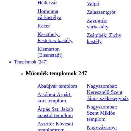
Hédervár
Valpó
Homonna
Zalaszentgrót
várkastélya
Zayugróc
Kecer
várkastély
Keszthely:
Zsámbék: Zichy
Festetics-kastély
kastély
Kismarton
(Eisenstadt)
Templomok
[247]
Műemlék templomok
247
Abaújvár templom
Nagyszombat:
Keresztelő Szent
Alsóörsi Árpád-
János székesegyház
kori templom
Nagyszombat:
Árpás Szt. Jakab
Szent Miklós
apostol templom
templom
Aszófő: Kövesdi
Nagyvázsony:
templomrom