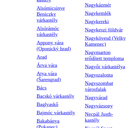
Nagykázmér
Alsómicsinye
Nagykemlék
Beniczky
várkastély
Nagykereki
Alsórámóc
Nagykeszi földvár
várkastély
Nagykövesd (Velky
Appony vára
Kamenec)
(Oponický hrad)
Nagymarton
Arad
erődített temploma
Árva vára
Nagyőr várkastélya
Atya vára
Nagyszalonta
(Šarengrad)
Nagyszombat
Bács
városfalak
Bacskó várkastély
Nagyvárad
Baglyaskő
Nagyvázsony
Bajmóc várkastély
Necpál Justh-
kastély
Bakabánya
(Pukanec)