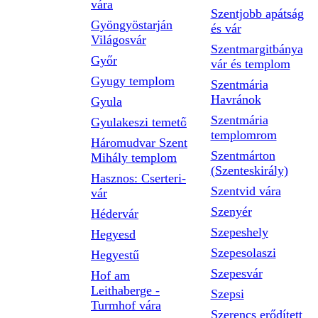
vára
Szentjobb apátság
Gyöngyöstarján
és vár
Világosvár
Szentmargitbánya
Győr
vár és templom
Gyugy templom
Szentmária
Havránok
Gyula
Szentmária
Gyulakeszi temető
templomrom
Háromudvar Szent
Szentmárton
Mihály templom
(Szenteskirály)
Hasznos: Cserteri-
Szentvid vára
vár
Szenyér
Hédervár
Szepeshely
Hegyesd
Szepesolaszi
Hegyestű
Szepesvár
Hof am
Leithaberge -
Szepsi
Turmhof vára
Szerencs erődített