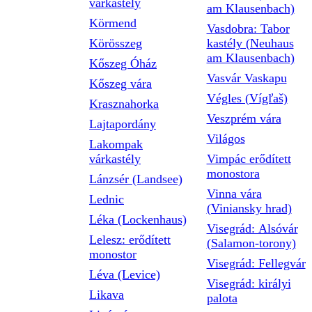
várkastély
am Klausenbach)
Körmend
Vasdobra: Tabor
Körösszeg
kastély (Neuhaus
am Klausenbach)
Kőszeg Óház
Vasvár Vaskapu
Kőszeg vára
Végles (Vígľaš)
Krasznahorka
Veszprém vára
Lajtapordány
Világos
Lakompak
várkastély
Vimpác erődített
monostora
Lánzsér (Landsee)
Vinna vára
Lednic
(Viniansky hrad)
Léka (Lockenhaus)
Visegrád: Alsóvár
Lelesz: erődített
(Salamon-torony)
monostor
Visegrád: Fellegvár
Léva (Levice)
Visegrád: királyi
Likava
palota