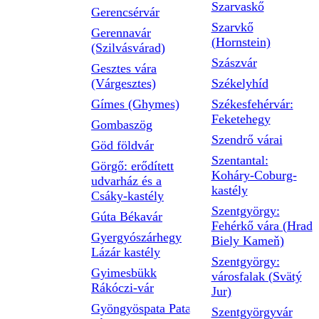
Szarvaskő
Gerencsérvár
Szarvkő
Gerennavár
(Hornstein)
(Szilvásvárad)
Szászvár
Gesztes vára
(Várgesztes)
Székelyhíd
Gímes (Ghymes)
Székesfehérvár:
Feketehegy
Gombaszög
Szendrő várai
Göd földvár
Szentantal:
Görgő: erődített
Koháry-Coburg-
udvarház és a
kastély
Csáky-kastély
Szentgyörgy:
Gúta Békavár
Fehérkő vára (Hrad
Gyergyószárhegy
Biely Kameň)
Lázár kastély
Szentgyörgy:
Gyimesbükk
városfalak (Svätý
Rákóczi-vár
Jur)
Gyöngyöspata Pata
Szentgyörgyvár