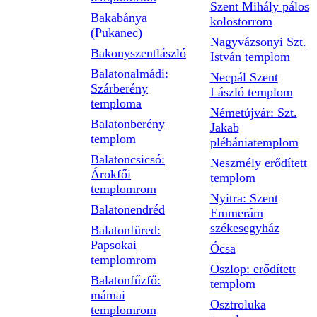
Szent Mihály pálos
Bakabánya
kolostorrom
(Pukanec)
Nagyvázsonyi Szt.
Bakonyszentlászló
István templom
Balatonalmádi:
Necpál Szent
Szárberény
László templom
temploma
Németújvár: Szt.
Balatonberény
Jakab
templom
plébániatemplom
Balatoncsicsó:
Neszmély erődített
Árokfői
templom
templomrom
Nyitra: Szent
Balatonendréd
Emmerám
székesegyház
Balatonfüred:
Papsokai
Ócsa
templomrom
Oszlop: erődített
Balatonfűzfő:
templom
mámai
Osztroluka
templomrom