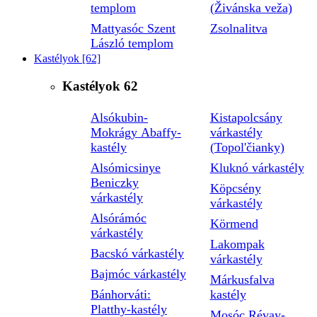
templom
(Živánska veža)
Mattyasóc Szent
Zsolnalitva
László templom
Kastélyok
[62]
Kastélyok
62
Alsókubin-
Kistapolcsány
Mokrágy Abaffy-
várkastély
kastély
(Topol'čianky)
Alsómicsinye
Kluknó várkastély
Beniczky
Köpcsény
várkastély
várkastély
Alsórámóc
Körmend
várkastély
Lakompak
Bacskó várkastély
várkastély
Bajmóc várkastély
Márkusfalva
Bánhorváti:
kastély
Platthy-kastély
Mosóc Révay-