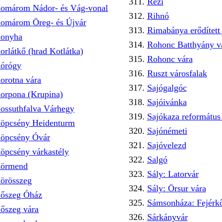
Rezi
omárom Nádor- és Vág-vonal
Rihnó
omárom Öreg- és Újvár
Rimabánya erődítet
onyha
Rohonc Batthyány vá
orlátkő (hrad Kotlátka)
Rohonc vára
órógy
Ruszt városfalak
orotna vára
Sajógalgóc
orpona (Krupina)
Sajóivánka
ossuthfalva Várhegy
Sajókaza reformátu
öpcsény Heidenturm
Sajónémeti
öpcsény Óvár
Sajóvelezd
öpcsény várkastély
Salgó
örmend
Sály: Latorvár
örösszeg
Sály: Örsur vára
őszeg Óház
Sámsonháza: Fejérkő
őszeg vára
Sárkányvár