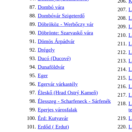
K
Dombó vára
L
Dombóvár Szigeterdő
L
Döbrököz - Werbőczy vár
L
Döbrönte: Szarvaskő vára
L
Dömös Árpádvár
L
Drégely
L
Ducó (Ducové)
L
Dunaföldvár
L
Eger
L
Egervár várkastély
L
Éleskő (Hrad Ostrý Kameň)
L
Élesszeg - Scharfeneck - Sárfenék
L
Eperjes városfalak
t
Érd: Kutyavár
L
Erdőd ( Erdut)
L