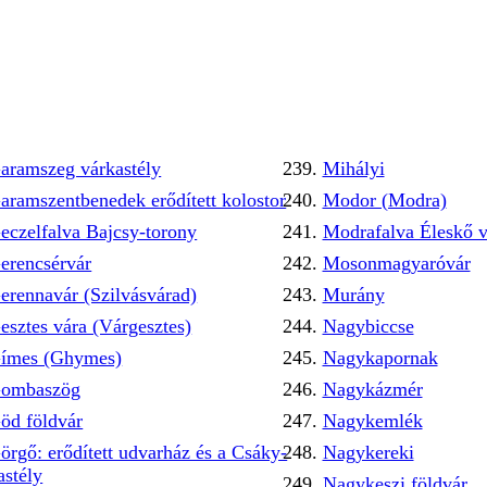
aramszeg várkastély
Mihályi
aramszentbenedek erődített kolostor
Modor (Modra)
eczelfalva Bajcsy-torony
Modrafalva Éleskő v
erencsérvár
Mosonmagyaróvár
erennavár (Szilvásvárad)
Murány
esztes vára (Várgesztes)
Nagybiccse
ímes (Ghymes)
Nagykapornak
ombaszög
Nagykázmér
öd földvár
Nagykemlék
örgő: erődített udvarház és a Csáky-
Nagykereki
astély
Nagykeszi földvár