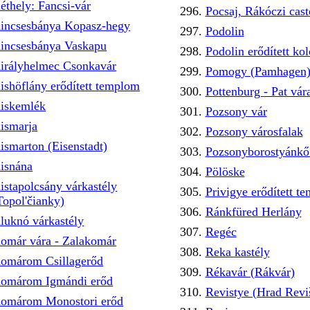
éthely: Fancsi-vár
Pocsaj, Rákóczi cas
incsesbánya Kopasz-hegy
Podolin
incsesbánya Vaskapu
Podolin erődített kol
irályhelmec Csonkavár
Pomogy (Pamhagen
ishöflány erődített templom
Pottenburg - Pat vár
iskemlék
Pozsony vár
ismarja
Pozsony városfalak
ismarton (Eisenstadt)
Pozsonyborostyánkő 
isnána
Pölöske
istapolcsány várkastély
Privigye erődített t
Topol'čianky)
Ránkfüred Herlány
luknó várkastély
Regéc
omár vára - Zalakomár
Reka kastély
omárom Csillagerőd
Rékavár (Rákvár)
omárom Igmándi erőd
Revistye (Hrad Revi
omárom Monostori erőd