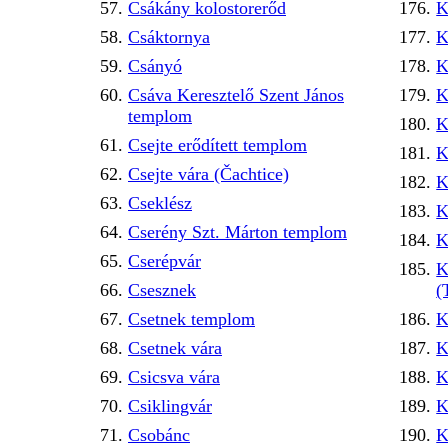
Csákány kolostorerőd
K
Csáktornya
K
Csányó
K
Csáva Keresztelő Szent János
K
templom
K
Csejte erődített templom
K
Csejte vára (Čachtice)
K
Cseklész
K
Cserény Szt. Márton templom
K
Cserépvár
K
Csesznek
(
Csetnek templom
K
Csetnek vára
K
Csicsva vára
K
Csiklingvár
K
Csobánc
K