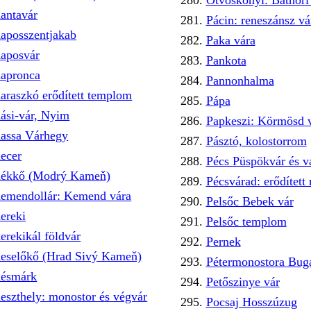
Ötvöskónyi: Báthori 
antavár
Pácin: reneszánsz vá
aposszentjakab
Paka vára
aposvár
Pankota
apronca
Pannonhalma
araszkó erődített templom
Pápa
ási-vár, Nyim
Papkeszi: Körmösd 
assa Várhegy
Pásztó, kolostorrom
ecer
Pécs Püspökvár és v
ékkő (Modrý Kameň)
Pécsvárad: erődített
emendollár: Kemend vára
Pelsőc Bebek vár
ereki
Pelsőc templom
erekikál földvár
Pernek
eselőkő (Hrad Sivý Kameň)
Pétermonostora Bug
ésmárk
Petőszinye vár
eszthely: monostor és végvár
Pocsaj Hosszúzug