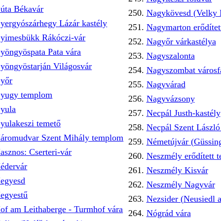
úta Békavár
Nagykövesd (Velky
yergyószárhegy Lázár kastély
Nagymarton erődíte
yimesbükk Rákóczi-vár
Nagyőr várkastélya
yöngyöspata Pata vára
Nagyszalonta
yöngyöstarján Világosvár
Nagyszombat városf
yőr
Nagyvárad
yugy templom
Nagyvázsony
yula
Necpál Justh-kastély
yulakeszi temető
Necpál Szent Lászl
áromudvar Szent Mihály templom
Németújvár (Güssin
asznos: Cserteri-vár
Neszmély erődített 
édervár
Neszmély Kisvár
egyesd
Neszmély Nagyvár
egyestű
Nezsider (Neusiedl 
of am Leithaberge - Turmhof vára
Nógrád vára