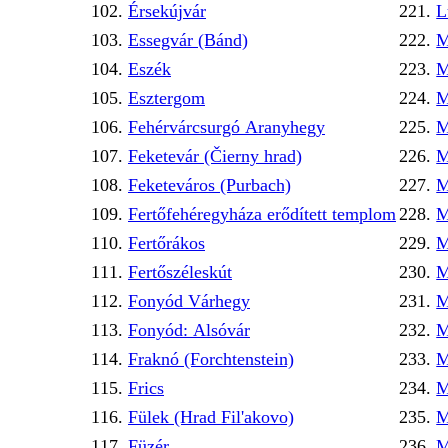
Érsekújvár
L
Essegvár (Bánd)
M
Eszék
M
Esztergom
M
Fehérvárcsurgó Aranyhegy
M
Feketevár (Čierny hrad)
M
Feketeváros (Purbach)
M
Fertőfehéregyháza erődített templom
M
Fertőrákos
M
Fertőszéleskút
M
Fonyód Várhegy
M
Fonyód: Alsóvár
M
Fraknó (Forchtenstein)
M
Frics
M
Fülek (Hrad Fil'akovo)
M
Füzér
M