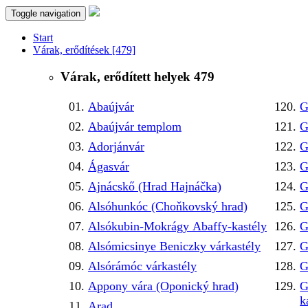
Toggle navigation
Start
Várak, erődítések
[479]
Várak, erődített helyek
479
Abaújvár
G
Abaújvár templom
G
Adorjánvár
G
Ágasvár
G
Ajnácskő (Hrad Hajnáčka)
G
Alsóhunkóc (Choňkovský hrad)
G
Alsókubin-Mokrágy Abaffy-kastély
G
Alsómicsinye Beniczky várkastély
G
Alsórámóc várkastély
G
Appony vára (Oponický hrad)
G
k
Arad