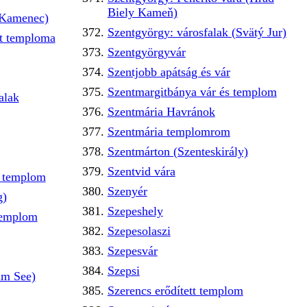
Biely Kameň)
 Kamenec)
Szentgyörgy: városfalak (Svätý Jur)
tt temploma
Szentgyörgyvár
Szentjobb apátság és vár
Szentmargitbánya vár és templom
alak
Szentmária Havránok
Szentmária templomrom
Szentmárton (Szenteskirály)
Szentvid vára
ó templom
Szenyér
g)
Szepeshely
templom
Szepesolaszi
Szepesvár
Szepsi
am See)
Szerencs erődített templom