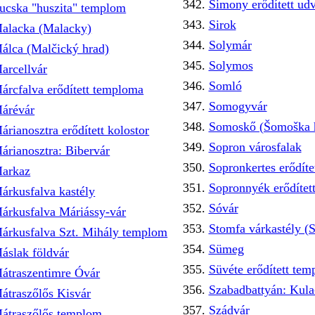
Simony erődített ud
ucska "huszita" templom
Sirok
alacka (Malacky)
Solymár
álca (Malčický hrad)
Solymos
arcellvár
Somló
árcfalva erődített temploma
Somogyvár
árévár
Somoskő (Šomoška 
árianosztra erődített kolostor
Sopron városfalak
árianosztra: Bibervár
Sopronkertes erődít
arkaz
Sopronnyék erődítet
árkusfalva kastély
Sóvár
árkusfalva Máriássy-vár
Stomfa várkastély (
árkusfalva Szt. Mihály templom
Sümeg
áslak földvár
Süvéte erődített te
átraszentimre Óvár
Szabadbattyán: Kula
átraszőlős Kisvár
Szádvár
átraszőlős templom