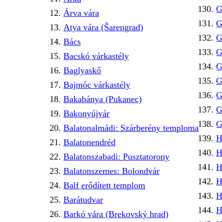
G
Árva vára
G
Atya vára (Šarengrad)
G
Bács
G
Bacskó várkastély
G
Baglyaskő
G
Bajmóc várkastély
G
Bakabánya (Pukanec)
G
Bakonyújvár
G
Balatonalmádi: Szárberény temploma
H
Balatonendréd
H
Balatonszabadi: Pusztatorony
H
Balatonszemes: Bolondvár
H
Balf erődített templom
H
Barátudvar
H
Barkó vára (Brekovský hrad)