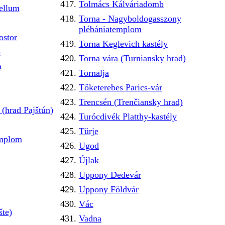
Tolmács Kálváriadomb
tellum
Torna - Nagyboldogasszony
plébániatemplom
ostor
Torna Keglevich kastély
)
Torna vára (Turniansky hrad)
a
Tornalja
Tőketerebes Parics-vár
Trencsén (Trenčiansky hrad)
(hrad Pajštún)
Turócdivék Platthy-kastély
Türje
emplom
Ugod
Újlak
Uppony Dedevár
Uppony Földvár
Vác
šte)
Vadna