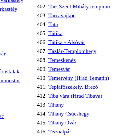
várkastély
Tar: Szent Mihály templom
rkastély
Tarcavajkóc
Tata
Tátika
Tátika - Alsóvár
Tázlár-Templomhegy
vár
Temeskenéz
Temesvár
árosfalak
Temetvény (Hrad Tematín)
 monostor
Teplafőszékely, Brezó
Tiba vára (Hrad Tibava)
Tihany
Tihany Csúcshegy
ac
Tihany Óvár
Tiszaalpár