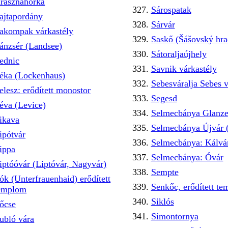
rasznahorka
Sárospatak
ajtapordány
Sárvár
akompak várkastély
Saskő (Šášovský hra
ánzsér (Landsee)
Sátoraljaújhely
ednic
Savnik várkastély
éka (Lockenhaus)
Sebesváralja Sebes v
elesz: erődített monostor
Segesd
éva (Levice)
Selmecbánya Glanze
ikava
Selmecbánya Újvár 
ipótvár
Selmecbánya: Kálvá
ippa
Selmecbánya: Óvár
iptóóvár (Liptóvár, Nagyvár)
Sempte
ók (Unterfrauenhaid) erődített
Senkőc, erődített t
emplom
Siklós
őcse
Simontornya
ubló vára