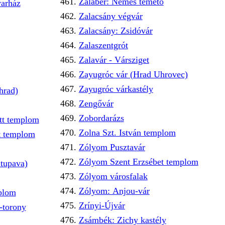
Zalabér: Nemes temető
varház
Zalacsány végvár
Zalacsány: Zsidóvár
Zalaszentgrót
Zalavár - Vársziget
Zayugróc vár (Hrad Uhrovec)
Zayugróc várkastély
hrad)
Zengővár
Zobordarázs
ett templom
Zolna Szt. István templom
t templom
Zólyom Pusztavár
Zólyom Szent Erzsébet templom
Stupava)
Zólyom városfalak
Zólyom: Anjou-vár
mplom
Zrínyi-Újvár
-torony
Zsámbék: Zichy kastély