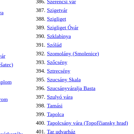
Szerencsi vár
Szigetvár
ra
Szigliget
Szigliget Óvár
Szklabinya
Szólád
Szomolány (Smolenice)
vár
Szőcsény
šatec)
Sztrecsény
Szucsány Skala
emplom
Szucsányváralja Basta
Szulyó vára
mrom
Tamási
Tapolca
Tapolcsány vára (Topoľčiansky hrad)
Tar udvarház