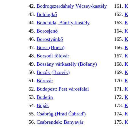
Bodrogszerdahely Vécsey-kastély
K
Boldogkő
K
Bonchida, Bánffy-kastély
K
Borosjenő
K
Borostyánkő
K
Borsi (Borsa)
K
Borsodi földvár
K
Bossány várkastély (Bošany)
K
Bozók (Bzovík)
K
Börevár
K
Budapest: Pest városfalai
K
Budetin
K
Buják
K
Csábrág (Hrad Čabraď)
K
Csabrendek: Banyavár
K