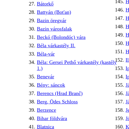
H
Bátorkő
H
Battyán (Bot'an)
H
Bazin öregvár
H
Bazin városfalak
H
Beckó (Bolondóc) vára
H
Béla várkastély II.
H
Béla-vár
I
Béla: Gersei Pethő várkastély (kastély
1.)
I
Benevár
I
Bény: sáncok
J
Berencs (Hrad Branč)
J
Berg, Ödes Schloss
J
Berzence
J
Bihar földvára
J
Blatnica
K