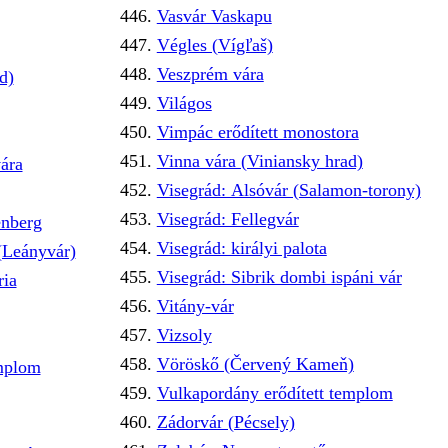
Vasvár Vaskapu
Végles (Vígľaš)
Veszprém vára
d)
Világos
Vimpác erődített monostora
Vinna vára (Viniansky hrad)
ára
Visegrád: Alsóvár (Salamon-torony)
Visegrád: Fellegvár
nberg
Visegrád: királyi palota
(Leányvár)
Visegrád: Sibrik dombi ispáni vár
ria
Vitány-vár
Vizsoly
Vöröskő (Červený Kameň)
emplom
Vulkapordány erődített templom
Zádorvár (Pécsely)