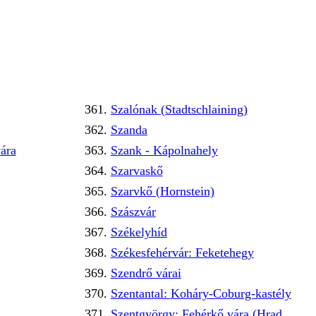
Szalónak (Stadtschlaining)
Szanda
ára
Szank - Kápolnahely
Szarvaskő
Szarvkő (Hornstein)
Szászvár
Székelyhíd
Székesfehérvár: Feketehegy
Szendrő várai
Szentantal: Koháry-Coburg-kastély
Szentgyörgy: Fehérkő vára (Hrad