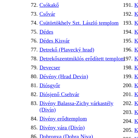
Csókakő
K
Csővár
K
Csütörtökhely Szt. László templom
K
Dédes
K
Dédes Kisvár
K
Detrekő (Plavecký hrad)
K
Detrekőszentmiklós erődített templom
K
Devecser
K
Dévény (Hrad Devin)
K
Diósgyőr
K
Diósjenő Csehvár
K
Divény Balassa-Zichy várkastély
K
(Divín)
K
Divény erődtemplom
K
Divény vára (Divín)
K
Dobronya (Dobra Niva)