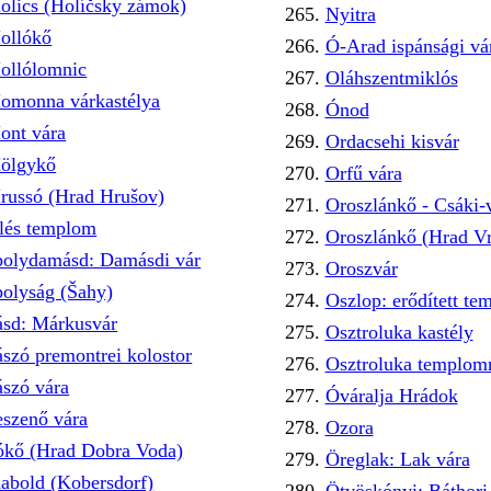
olics (Holíčsky zámok)
Nyitra
ollókő
Ó-Arad ispánsági vá
ollólomnic
Oláhszentmiklós
omonna várkastélya
Ónod
ont vára
Ordacsehi kisvár
ölgykő
Orfű vára
russó (Hrad Hrušov)
Oroszlánkő - Csáki-
llés templom
Oroszlánkő (Hrad Vr
polydamásd: Damásdi vár
Oroszvár
polyság (Šahy)
Oszlop: erődített t
ásd: Márkusvár
Osztroluka kastély
ászó premontrei kolostor
Osztroluka templo
ászó vára
Óváralja Hrádok
eszenő vára
Ozora
ókő (Hrad Dobra Voda)
Öreglak: Lak vára
abold (Kobersdorf)