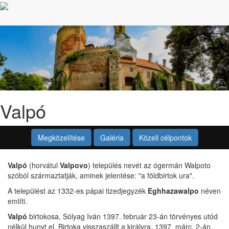
Valpó
Megközelítése
Galéria
Közeli célpontok
Valpó
(horvátul
Valpovo
) település nevét az ógermán Walpoto
szóból származtatják, aminek jelentése: "a földbirtok ura".
A települést az 1332-es pápai tizedjegyzék
Eghhazawalpo
néven
említi.
Valpó
birtokosa, Sólyag Iván 1397. február 23-án törvényes utód
nélkül hunyt el. Birtoka visszaszállt a királyra. 1397. márc. 2-án