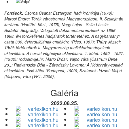
Források:
Csorba Csaba: Esztergom hadi krónikája (1978);
Marosi Endre: Török várostromok Magyarországon, II. Szulejmán
korában (Hadtört. Közl., 1975); Nagy Lajos - Szita László:
Budától–Belgrádig. Válogatott dokumentumrészletek az 1686-
1688. évi törökellenes hadjáratok történetéhez. A nagyharsányi
csata 300. évfordulójának emlékére (Pécs, 1987); Thúry József:
Török történetírók II. Magyarország melléktartományainak
oklevéltára. A horvát véghelyek oklevéltára. 1. kötet. 1490—1527.
(1902); rodoslovlje.hr; Mario Brdar: Valpó vára (Castrum Bene
20.); Radvanszky Béla - Závodszky Levente: A Héderváry-család
oklevéltára. Első kötet (Budapest, 1909); Szatanek József: Valpó
(Valpovo) vára (VKT. 2005);
Galéria
2022.08.25.