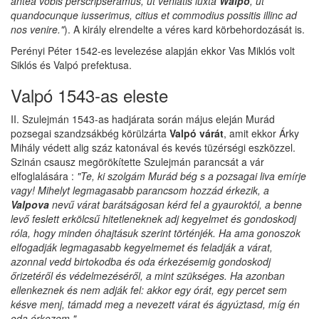
antea vobis perscripseramus, ut veniatis iuxta
Walpo
, ut
quandocunque iusserimus, citius et commodius possitis illinc ad
nos venire."
). A király elrendelte a véres kard körbehordozását is.
Perényi Péter 1542-es levelezése alapján ekkor Vas Miklós volt
Siklós és Valpó prefektusa.
Valpó 1543-as eleste
II. Szulejmán 1543-as hadjárata során május eleján Murád
pozsegai szandzsákbég körülzárta
Valpó várát
, amit ekkor Árky
Mihály védett alig száz katonával és kevés tüzérségi eszközzel.
Szinán csausz megörökítette Szulejmán parancsát a vár
elfoglalására :
"Te, ki szolgám Murád bég s a pozsagai liva emírje
vagy! Mihelyt legmagasabb parancsom hozzád érkezik, a
Valpova
nevű várat barátságosan kérd fel a gyauroktól, a benne
levő feslett erkölcsű hitetleneknek adj kegyelmet és gondoskodj
róla, hogy minden óhajtásuk szerint történjék. Ha ama gonoszok
elfogadják legmagasabb kegyelmemet és feladják a várat,
azonnal vedd birtokodba és oda érkezésemig gondoskodj
őrizetéről és védelmezéséről, a mint szükséges. Ha azonban
ellenkeznek és nem adják fel: akkor egy órát, egy percet sem
késve menj, támadd meg a nevezett várat és ágyúztasd, míg én
oda érkezem."