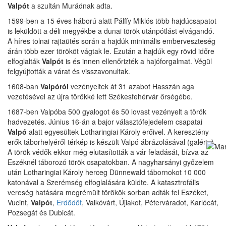
Valpót
a szultán Murádnak adta.
1599-ben a 15 éves háború alatt Pálffy Miklós több hajdúcsapatot
is leküldött a déli megyékbe a dunai török utánpótlást elvágandó.
A híres tolnai rajtaütés során a hajdúk minimális emberveszteség
árán több ezer törököt vágtak le. Ezután a hajdúk egy rövid időre
elfoglalták
Valpót
is és innen ellenőrizték a hajóforgalmat. Végül
felgyújtották a várat és visszavonultak.
1608-ban
Valpóról
vezényeltek át 31 azabot Hasszán aga
vezetésével az újra törökké lett Székesfehérvár őrségébe.
1687-ben Valpóba 500 gyalogot és 50 lovast vezényelt a török
hadvezetés. Június 16-án a bajor választófejedelem csapatai
Valpó
alatt egyesültek Lotharingiai Károly erőivel. A keresztény
erők táborhelyéről térkép is készült Valpó ábrázolásával (galéria).
A török védők ekkor még elutasították a vár feladását, bízva az
Eszéknél táborozó török csapatokban. A nagyharsányi győzelem
után Lotharingiai Károly herceg Dünnewald tábornokot 10 000
katonával a Szerémség elfoglalására küldte. A katasztrofális
vereség hatására megrémült törökök sorban adták fel Eszéket,
Vucint,
Valpót
,
Erdődöt
, Valkóvárt, Újlakot, Péterváradot, Karlócát,
Pozsegát és Dubicát.