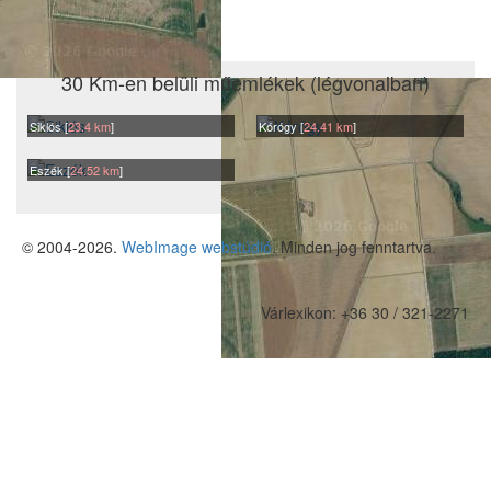
Leaflet
|
©
OpenStreetMap
30 Km-en belüli műemlékek (légvonalban)
Siklós [
23.4 km
]
Kórógy [
24.41 km
]
Eszék [
24.52 km
]
© 2004-2026.
WebImage webstúdió
. Minden jog fenntartva.
Várlexikon:
+36 30 / 321-2271