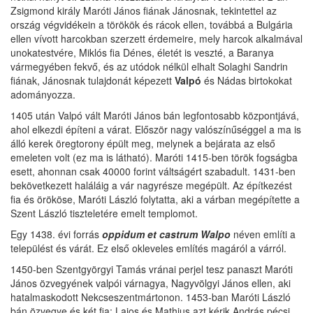
Zsigmond király Maróti János fiának Jánosnak, tekintettel az
ország végvidékein a törökök és rácok ellen, továbbá a Bulgária
ellen vívott harcokban szerzett érdemeire, mely harcok alkalmával
unokatestvére, Miklós fia Dénes, életét is veszté, a Baranya
vármegyében fekvő, és az utódok nélkül elhalt Solaghi Sandrin
fiának, Jánosnak tulajdonát képezett
Valpó
és Nádas birtokokat
adományozza.
1405 után Valpó vált Maróti János bán legfontosabb központjává,
ahol elkezdi építeni a várat. Először nagy valószínűséggel a ma is
álló kerek öregtorony épült meg, melynek a bejárata az első
emeleten volt (ez ma is látható). Maróti 1415-ben török fogságba
esett, ahonnan csak 40000 forint váltságért szabadult. 1431-ben
bekövetkezett haláláig a vár nagyrésze megépült. Az építkezést
fia és örököse, Maróti László folytatta, aki a várban megépítette a
Szent László tiszteletére emelt templomot.
Egy 1438. évi forrás
oppidum et castrum Walpo
néven említi a
települést és várát. Ez első okleveles említés magáról a várról.
1450-ben Szentgyörgyi Tamás vránai perjel tesz panaszt Maróti
János özvegyének valpói várnagya, Nagyvölgyi János ellen, aki
hatalmaskodott Nekcseszentmártonon. 1453-ban Maróti László
bán özvegye és két fia: Lajos és Mathius azt kérik András pécsi