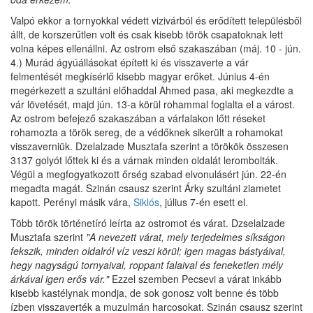
Valpó ekkor a tornyokkal védett vizivárból és erődített településből
állt, de korszerűtlen volt és csak kisebb török csapatoknak lett
volna képes ellenállni. Az ostrom első szakaszában (máj. 10 - jún.
4.) Murád ágyúállásokat épített ki és visszaverte a vár
felmentését megkísérlő kisebb magyar erőket. Június 4-én
megérkezett a szultáni előhaddal Ahmed pasa, aki megkezdte a
vár lövetését, majd jún. 13-a körül rohammal foglalta el a várost.
Az ostrom befejező szakaszában a várfalakon lőtt réseket
rohamozta a török sereg, de a védőknek sikerült a rohamokat
visszaverniük. Dzelalzade Musztafa szerint a törökök összesen
3137 golyót lőttek ki és a várnak minden oldalát lerombolták.
Végül a megfogyatkozott őrség szabad elvonulásért jún. 22-én
megadta magát. Szinán csausz szerint Árky szultáni ziametet
kapott. Perényi másik vára,
Siklós
, július 7-én esett el.
Több török történetíró leírta az ostromot és várat. Dzselalzade
Musztafa szerint
"A nevezett várat, mely terjedelmes síkságon
fekszik, minden oldalról víz veszi körül; igen magas bástyáival,
hegy nagyságú tornyaival, roppant falaival és feneketlen mély
árkával igen erős vár."
Ezzel szemben Pecsevi a várat inkább
kisebb kastélynak mondja, de sok gonosz volt benne és több
ízben visszaverték a muzulmán harcosokat. Szinán csausz szerint