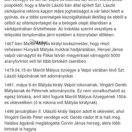
püspöktől, hogy a Maróti László bán által épített Szt. László
várkápolna rektora kapjon teljes joghatóságot a vár lakói felett a
gyónás, és a többi szentségek kiszolgáltatását illetőleg és ebből a
célból az oltáriszentséget éa a betegek olaját állandóan a
várkápolnában őriztethesse. Az indoklás szerint veszélyes a
település templomába járni ezekben a bizonytalan időkben.
1467-ben Maróti Mátyus királyi lovászmester, hogy részt
vehessen Hunyadi Mátyás moldvai hadjáratában, Henyei János
valpói várnagytól és Pákai István megyericsei várnagytól 5000
aranyforintot vett fel több birtokért cserében.
1479.04.15-én Maróti Mátyus özvegye a Valpó várában lévő Szt.
László kápolnának tett adományokat.
1481. május 9-én Mátyás király Valpót rokonainak, Vingárti Geréb
Mátyásnak és Péternek adományozta. Ez nem vonatkozhatott az
egész birtokra, amit látni fogunk Maróti Mátyus özvegyének 1504-
es oklevelében (ő is rokona volt Mátyás királynak).
1496 januárjában II. Ulászló király Valpón adott ki oklevelet, ahol
Vingárti Geréb Péter vendége volt. Geréb nádor itt is halt meg.
Halálos ágyánál meglátogatta Corvin János herceg, akire több
birtokát is hagyta.