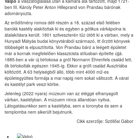
Valpó
a visszafoglalása után a kamara alá tartozott, majd 1721-
ben III. Károly Peter Anton Hilleprand von Prandau bárónak
adományozta.
Az erődítmény romos déli részén a 18. század első felében
barokk kastély alakítottak ki és egyben a gótikus várkápolna is
átalakításra került. 1801 szilveszterén tűz ütött ki a várban, mely a
Hunyadi Mátyás budai könyvtárából származó, itt őrzött könyvek
többségét is elpusztította. Von Prandau báró a leégett épületet
már a kornak megfelelően klasszicista stílusban építette újjá.
1885-ben a vár új birtokosa a gróf Normann Ehrenfels család lett,
ők birtokolták egészen 1945-ig. Ekkor a grófi család Ausztriába
költözött. A 63 helyiségből álló, több mint 4000 m2-es
épületegyüttes formája a mai napig nem sokat változott. A várat
és kastélyt park veszi körbe.
Jelenleg (2022 nyara) múzeum van az eléggé elhanyagolt
várban, kastélyban. A múzuem nincs állandóan nyitva.
Látogatásunkkor sem a kastélyba, sem a toronyba és sem a
templomba nem sikerült bejutnunk.
Cikk szerzője: Szöllősi Gábor