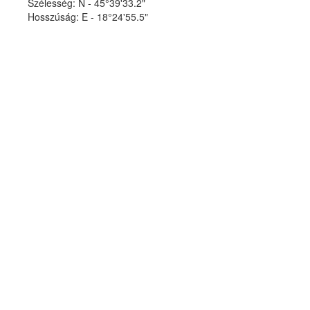
Szélesség:
N - 45°39'33.2"
Hosszúság:
E - 18°24'55.5"