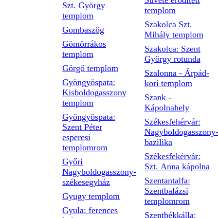
Süvéte erődített
Szt. György
templom
templom
Szakolca Szt.
Gombaszög
Mihály templom
Gömörrákos
Szakolca: Szent
templom
György rotunda
Görgő templom
Szalonna - Árpád-
Gyöngyöspata:
kori templom
Kisboldogasszony
Szank -
templom
Kápolnahely
Gyöngyöspata:
Székesfehérvár:
Szent Péter
Nagyboldogasszony
esperesi
bazilika
templomrom
Székesfekérvár:
Győri
Szt. Anna kápolna
Nagyboldogasszony-
Szentantalfa:
székesegyház
Szentbalázsi
Gyugy templom
templomrom
Gyula: ferences
Szentbékkálla: