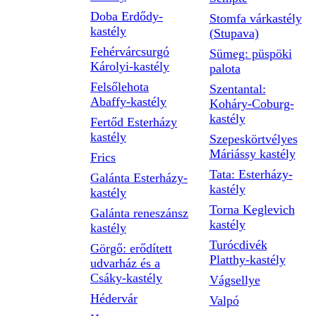
Doba Erdődy-
Stomfa várkastély
kastély
(Stupava)
Fehérvárcsurgó
Sümeg: püspöki
Károlyi-kastély
palota
Felsőlehota
Szentantal:
Abaffy-kastély
Koháry-Coburg-
kastély
Fertőd Esterházy
kastély
Szepeskörtvélyes
Máriássy kastély
Frics
Tata: Esterházy-
Galánta Esterházy-
kastély
kastély
Torna Keglevich
Galánta reneszánsz
kastély
kastély
Turócdivék
Görgő: erődített
Platthy-kastély
udvarház és a
Csáky-kastély
Vágsellye
Hédervár
Valpó