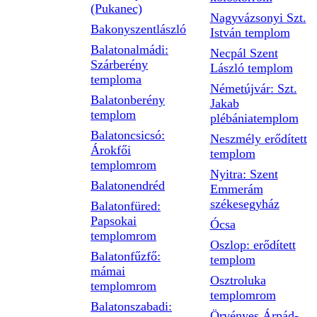
(Pukanec)
Nagyvázsonyi Szt.
Bakonyszentlászló
István templom
Balatonalmádi:
Necpál Szent
Szárberény
László templom
temploma
Németújvár: Szt.
Balatonberény
Jakab
templom
plébániatemplom
Balatoncsicsó:
Neszmély erődített
Árokfői
templom
templomrom
Nyitra: Szent
Balatonendréd
Emmerám
székesegyház
Balatonfüred:
Papsokai
Ócsa
templomrom
Oszlop: erődített
Balatonfűzfő:
templom
mámai
Osztroluka
templomrom
templomrom
Balatonszabadi:
Örvényes Árpád-