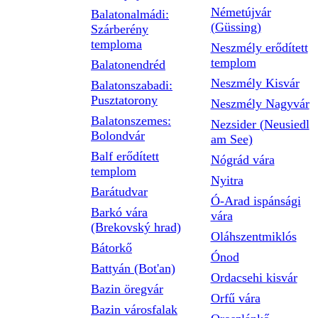
Németújvár
Balatonalmádi:
(Güssing)
Szárberény
temploma
Neszmély erődített
templom
Balatonendréd
Neszmély Kisvár
Balatonszabadi:
Pusztatorony
Neszmély Nagyvár
Balatonszemes:
Nezsider (Neusiedl
Bolondvár
am See)
Balf erődített
Nógrád vára
templom
Nyitra
Barátudvar
Ó-Arad ispánsági
Barkó vára
vára
(Brekovský hrad)
Oláhszentmiklós
Bátorkő
Ónod
Battyán (Bot'an)
Ordacsehi kisvár
Bazin öregvár
Orfű vára
Bazin városfalak