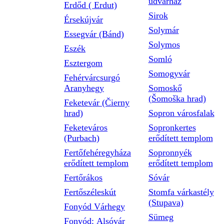
udvarház
Erdőd ( Erdut)
Sirok
Érsekújvár
Solymár
Essegvár (Bánd)
Solymos
Eszék
Somló
Esztergom
Somogyvár
Fehérvárcsurgó
Aranyhegy
Somoskő
(Šomoška hrad)
Feketevár (Čierny
hrad)
Sopron városfalak
Feketeváros
Sopronkertes
(Purbach)
erődített templom
Fertőfehéregyháza
Sopronnyék
erődített templom
erődített templom
Fertőrákos
Sóvár
Fertőszéleskút
Stomfa várkastély
(Stupava)
Fonyód Várhegy
Sümeg
Fonyód: Alsóvár