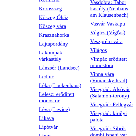
Vasdobra: Tabor
Körösszeg
kastély (Neuhaus
am Klausenbach)
Kőszeg Óház
Vasvár Vaskapu
Kőszeg vára
Végles (Vígľaš)
Krasznahorka
Veszprém vára
Lajtapordány
Világos
Lakompak
várkastély
Vimpác erődített
monostora
Lánzsér (Landsee)
Vinna vára
Lednic
(Viniansky hrad)
Léka (Lockenhaus)
Visegrád: Alsóvár
Lelesz: erődített
(Salamon-torony)
monostor
Visegrád: Fellegvár
Léva (Levice)
Visegrád: királyi
Likava
palota
Lipótvár
Visegrád: Sibrik
dombi ispáni vár
Lippa