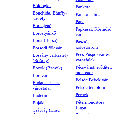
Boldogkő
Pankota
Bonchida, Bánffy-
Pannonhalma
kastély
Pápa
Borosjenő
Papkeszi: Körmösd
Borostyánkő
vár
Borsi (Borsa)
Pásztó,
kolostorrom
Borsodi földvár
Pécs Püspökvár és
Bossány várkastély
városfalak
(Bošany)
Pécsvárad: erődített
Bozók (Bzovík)
monostor
Börevár
Pelsőc Bebek vár
Budapest: Pest
Pelsőc templom
városfalai
Pernek
Budetin
Pétermonostora
Buják
Bugac
Csábrág (Hrad