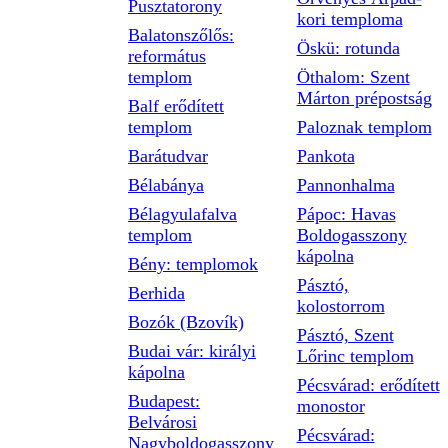
Pusztatorony
kori temploma
Balatonszőlős:
Öskü: rotunda
református
templom
Öthalom: Szent
Márton prépostság
Balf erődített
templom
Paloznak templom
Barátudvar
Pankota
Bélabánya
Pannonhalma
Bélagyulafalva
Pápoc: Havas
templom
Boldogasszony
kápolna
Bény: templomok
Pásztó,
Berhida
kolostorrom
Bozók (Bzovík)
Pásztó, Szent
Budai vár: királyi
Lőrinc templom
kápolna
Pécsvárad: erődített
Budapest:
monostor
Belvárosi
Pécsvárad:
Nagyboldogasszony