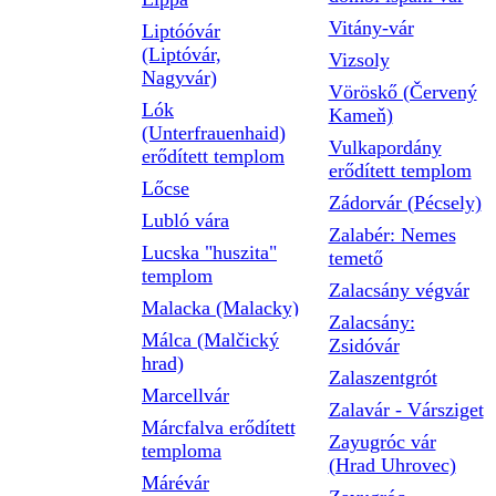
Vitány-vár
Liptóóvár
(Liptóvár,
Vizsoly
Nagyvár)
Vöröskő (Červený
Lók
Kameň)
(Unterfrauenhaid)
Vulkapordány
erődített templom
erődített templom
Lőcse
Zádorvár (Pécsely)
Lubló vára
Zalabér: Nemes
Lucska "huszita"
temető
templom
Zalacsány végvár
Malacka (Malacky)
Zalacsány:
Málca (Malčický
Zsidóvár
hrad)
Zalaszentgrót
Marcellvár
Zalavár - Vársziget
Márcfalva erődített
Zayugróc vár
temploma
(Hrad Uhrovec)
Márévár