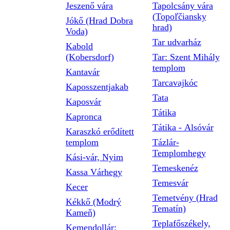
Jeszenő vára
Tapolcsány vára
(Topoľčiansky
Jókő (Hrad Dobra
hrad)
Voda)
Tar udvarház
Kabold
(Kobersdorf)
Tar: Szent Mihály
templom
Kantavár
Tarcavajkóc
Kaposszentjakab
Tata
Kaposvár
Tátika
Kapronca
Tátika - Alsóvár
Karaszkó erődített
templom
Tázlár-
Templomhegy
Kási-vár, Nyim
Temeskenéz
Kassa Várhegy
Temesvár
Kecer
Temetvény (Hrad
Kékkő (Modrý
Tematín)
Kameň)
Teplafőszékely,
Kemendollár: