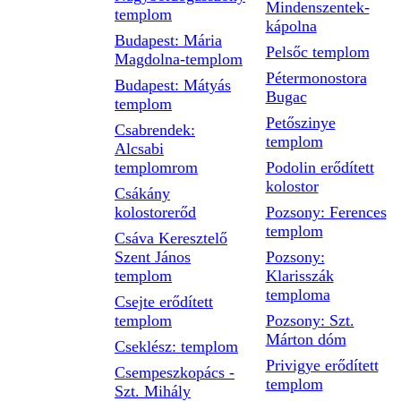
Mindenszentek-
templom
kápolna
Budapest: Mária
Pelsőc templom
Magdolna-templom
Pétermonostora
Budapest: Mátyás
Bugac
templom
Petőszinye
Csabrendek:
templom
Alcsabi
templomrom
Podolin erődített
kolostor
Csákány
kolostorerőd
Pozsony: Ferences
templom
Csáva Keresztelő
Szent János
Pozsony:
templom
Klarisszák
temploma
Csejte erődített
templom
Pozsony: Szt.
Márton dóm
Cseklész: templom
Privigye erődített
Csempeszkopács -
templom
Szt. Mihály