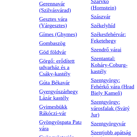
Szarvkő
Gerennavár
(Hornstein)
(Szilvásvárad)
Szászvár
Gesztes vára
(Várgesztes)
Székelyhíd
Gímes (Ghymes)
Székesfehérvár:
Feketehegy
Gombaszög
Szendrő várai
Göd földvár
Szentantal:
Görgő: erődített
Koháry-Coburg-
udvarház és a
kastély
Csáky-kastély
Szentgyörgy:
Gúta Békavár
Fehérkő vára (Hrad
Gyergyószárhegy
Biely Kameň)
Lázár kastély
Szentgyörgy:
Gyimesbükk
városfalak (Svätý
Rákóczi-vár
Jur)
Gyöngyöspata Pata
Szentgyörgyvár
vára
Szentjobb apátság