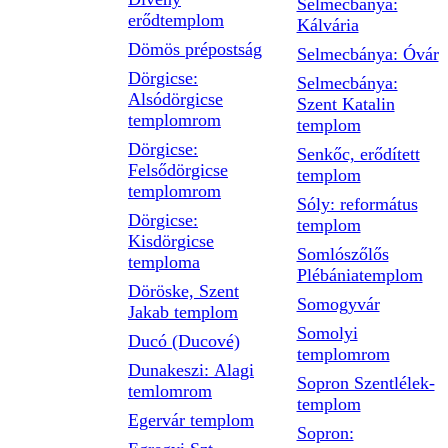
Selmecbánya:
erődtemplom
Kálvária
Dömös prépostság
Selmecbánya: Óvár
Dörgicse:
Selmecbánya:
Alsódörgicse
Szent Katalin
templomrom
templom
Dörgicse:
Senkőc, erődített
Felsődörgicse
templom
templomrom
Sóly: református
Dörgicse:
templom
Kisdörgicse
Somlószőlős
temploma
Plébániatemplom
Döröske, Szent
Somogyvár
Jakab templom
Somolyi
Ducó (Ducové)
templomrom
Dunakeszi: Alagi
Sopron Szentlélek-
temlomrom
templom
Egervár templom
Sopron: