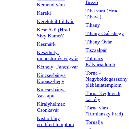
Brezó
Kemend vára
Tiba vára (Hrad
Kereki
Tibava)
Kerekikál földvár
Tihany
Keselőkő (Hrad
Tihany Csúcshegy
Sivý Kameň)
Tihany Óvár
Késmárk
Tiszaalpár
Keszthely:
monostor és végvár
Tolmács
Kálváriadomb
Kéthely: Fancsi-vár
Torna -
Kincsesbánya
Nagyboldogasszony
Kopasz-hegy
plébániatemplom
Kincsesbánya
Torna Keglevich
Vaskapu
kastély
Királyhelmec
Torna vára
Csonkavár
(Turniansky hrad)
Kishöflány
Tornalja
erődített templom