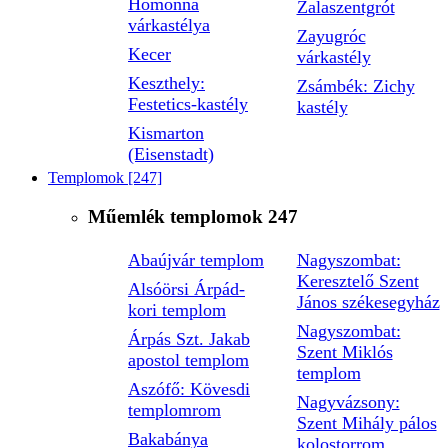
Homonna
Zalaszentgrót
várkastélya
Zayugróc
Kecer
várkastély
Keszthely:
Zsámbék: Zichy
Festetics-kastély
kastély
Kismarton
(Eisenstadt)
Templomok
[247]
Műemlék templomok
247
Abaújvár templom
Nagyszombat:
Keresztelő Szent
Alsóörsi Árpád-
János székesegyház
kori templom
Nagyszombat:
Árpás Szt. Jakab
Szent Miklós
apostol templom
templom
Aszófő: Kövesdi
Nagyvázsony:
templomrom
Szent Mihály pálos
Bakabánya
kolostorrom