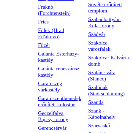
Süvéte erődített
Fraknó
templom
(Forchtenstein)
Szabadbattyán:
Frics
Kula-torony
Fülek (Hrad
Szádvár
Fil'akovo)
Szakolca
Füzér
városfalak
Galánta Esterházy-
Szakolca: Kálvária-
kastély
domb
Galánta reneszánsz
Szalánc vára
kastély
(Slanec)
Garamszeg
Szalónak
várkastély
(Stadtschlaining)
Garamszentbenedek
Szanda
erődített kolostor
Szank -
Geczelfalva
Kápolnahely
Bajcsy-torony
Szarvaskő
Gerencsérvár