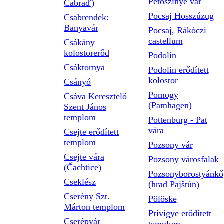
Petőszinye vár
Čabraď)
Pocsaj Hosszúzug
Csabrendek:
Banyavár
Pocsaj, Rákóczi
castellum
Csákány
kolostorerőd
Podolin
Csáktornya
Podolin erődített
kolostor
Csányó
Pomogy
Csáva Keresztelő
(Pamhagen)
Szent János
templom
Pottenburg - Pat
vára
Csejte erődített
templom
Pozsony vár
Csejte vára
Pozsony városfalak
(Čachtice)
Pozsonyborostyánkő
Cseklész
(hrad Pajštún)
Cserény Szt.
Pölöske
Márton templom
Privigye erődített
Cserépvár