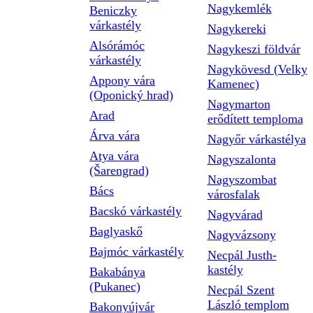
Nagykemlék
Beniczky
várkastély
Nagykereki
Alsórámóc
Nagykeszi földvár
várkastély
Nagykövesd (Velky
Appony vára
Kamenec)
(Oponický hrad)
Nagymarton
Arad
erődített temploma
Árva vára
Nagyőr várkastélya
Atya vára
Nagyszalonta
(Šarengrad)
Nagyszombat
Bács
városfalak
Bacskó várkastély
Nagyvárad
Baglyaskő
Nagyvázsony
Bajmóc várkastély
Necpál Justh-
kastély
Bakabánya
(Pukanec)
Necpál Szent
László templom
Bakonyújvár