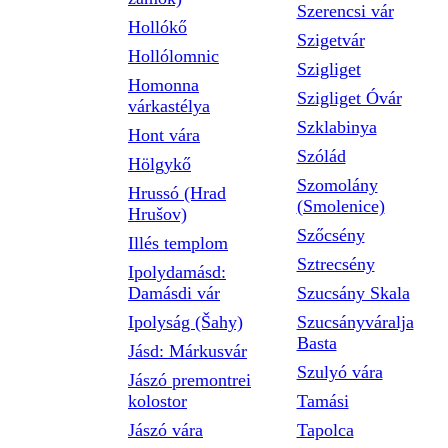
Szerencsi vár
Hollókő
Szigetvár
Hollólomnic
Szigliget
Homonna
Szigliget Óvár
várkastélya
Szklabinya
Hont vára
Szólád
Hölgykő
Szomolány
Hrussó (Hrad
(Smolenice)
Hrušov)
Szőcsény
Illés templom
Sztrecsény
Ipolydamásd:
Damásdi vár
Szucsány Skala
Ipolyság (Šahy)
Szucsányváralja
Basta
Jásd: Márkusvár
Szulyó vára
Jászó premontrei
kolostor
Tamási
Jászó vára
Tapolca