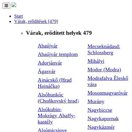
Toggle
navigation
Start
Várak, erődítések
[479]
Várak, erődített helyek
479
Abaújvár
Mecseknádasd:
Schlossberg
Abaújvár templom
Mihályi
Adorjánvár
Modor (Modra)
Ágasvár
Modrafalva Éleskő
Ajnácskő (Hrad
vára
Hajnáčka)
Mosonmagyaróvár
Alsóhunkóc
(Choňkovský hrad)
Murány
Alsókubin-
Nagybiccse
Mokrágy Abaffy-
Nagykapornak
kastély
Nagykázmér
Alsómicsinye