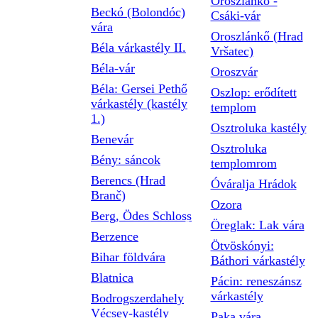
Oroszlánkő -
Beckó (Bolondóc)
Csáki-vár
vára
Oroszlánkő (Hrad
Béla várkastély II.
Vršatec)
Béla-vár
Oroszvár
Béla: Gersei Pethő
Oszlop: erődített
várkastély (kastély
templom
1.)
Osztroluka kastély
Benevár
Osztroluka
Bény: sáncok
templomrom
Berencs (Hrad
Óváralja Hrádok
Branč)
Ozora
Berg, Ödes Schloss
Öreglak: Lak vára
Berzence
Ötvöskónyi:
Bihar földvára
Báthori várkastély
Blatnica
Pácin: reneszánsz
várkastély
Bodrogszerdahely
Vécsey-kastély
Paka vára