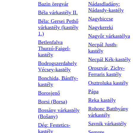
Bazin öregvár
Nádasdladány:
Nádasdy-kastély
Béla várkastély II.
Nagybiccse
Béla: Gersei Pethő
várkastély (kastély
Nagykereki
1.)
Nagyőr várkastélya
Betlenfalva
Necpál Justh-
Thurzó-Faigel-
kastély
kastély
Necpál Kék-kastély
Bodrogszerdahely
Oroszvár, Zichy-
Vécsey-kastély
Ferraris kastély
Bonchida, Bánffy-
Osztroluka kastély
kastély
Pápa
Borosjenő
Reka kastély
Borsi (Borsa)
Rohonc Batthyány
Bossány várkastély
várkastély
(Bošany)
Savnik várkastély
Dég: Festetics-
kastély
Sempte