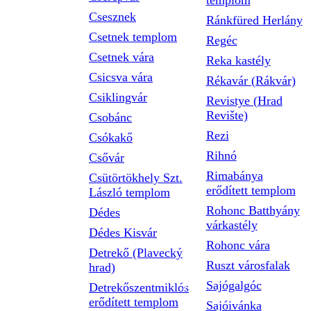
templom
Csesznek
Ránkfüred Herlány
Csetnek templom
Regéc
Csetnek vára
Reka kastély
Csicsva vára
Rékavár (Rákvár)
Csiklingvár
Revistye (Hrad
Revište)
Csobánc
Rezi
Csókakő
Rihnó
Csővár
Rimabánya
Csütörtökhely Szt.
erődített templom
László templom
Rohonc Batthyány
Dédes
várkastély
Dédes Kisvár
Rohonc vára
Detrekő (Plavecký
Ruszt városfalak
hrad)
Sajógalgóc
Detrekőszentmiklós
erődített templom
Sajóivánka