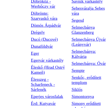
Döbrököz -
Savnik várkastély
Werbőczy vár
Sebesváralja Sebes
Döbrönte:
vára
Szarvaskő vára
Segesd
Dömös Árpádvár
Selmecbánya
Drégely
Glanzenberg
Ducó (Ducové)
Selmecbánya Újvár
(Leányvár)
Dunaföldvár
Selmecbánya:
Eger
Kálvária
Egervár várkastély
Selmecbánya: Óvár
Éleskő (Hrad Ostrý
Sempte
Kameň)
Senkőc, erődített
Élesszeg -
templom
Scharfeneck -
Sárfenék
Siklós
Eperjes városfalak
Simontornya
Érd: Kutyavár
Simony erődített