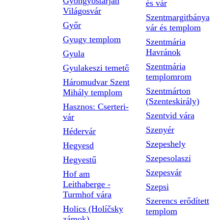
Gyöngyöstarján
és vár
Világosvár
Szentmargitbánya
Győr
vár és templom
Gyugy templom
Szentmária
Havránok
Gyula
Szentmária
Gyulakeszi temető
templomrom
Háromudvar Szent
Szentmárton
Mihály templom
(Szenteskirály)
Hasznos: Cserteri-
Szentvid vára
vár
Szenyér
Hédervár
Szepeshely
Hegyesd
Szepesolaszi
Hegyestű
Szepesvár
Hof am
Leithaberge -
Szepsi
Turmhof vára
Szerencs erődített
Holics (Holíčsky
templom
zámok)