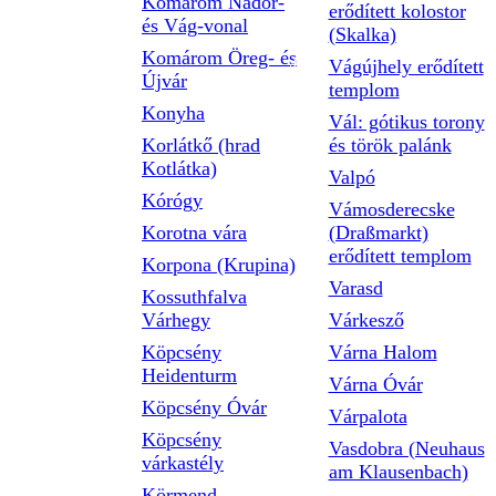
Komárom Nádor-
erődített kolostor
és Vág-vonal
(Skalka)
Komárom Öreg- és
Vágújhely erődített
Újvár
templom
Konyha
Vál: gótikus torony
Korlátkő (hrad
és török palánk
Kotlátka)
Valpó
Kórógy
Vámosderecske
Korotna vára
(Draßmarkt)
erődített templom
Korpona (Krupina)
Varasd
Kossuthfalva
Várhegy
Várkesző
Köpcsény
Várna Halom
Heidenturm
Várna Óvár
Köpcsény Óvár
Várpalota
Köpcsény
Vasdobra (Neuhaus
várkastély
am Klausenbach)
Körmend