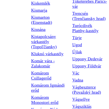
Tőketerebes Parics-
Kiskemlék
vár
Kismarja
Trencsén
Kismarton
(Trenčiansky hrad)
(Eisenstadt)
Turócdivék
Kisnána
Platthy-kastély
Kistapolcsány
Türje
várkastély
Ugod
(Topol'čianky)
Újlak
Kluknó várkastély
Uppony Dedevár
Komár vára -
Zalakomár
Uppony Földvár
Komárom
Vác
Csillagerőd
Vadna
Komárom Igmándi
Vágbeszterce
erőd
(Považský hrad)
Komárom
Vágsellye
Monostori erőd
Vágsziklás