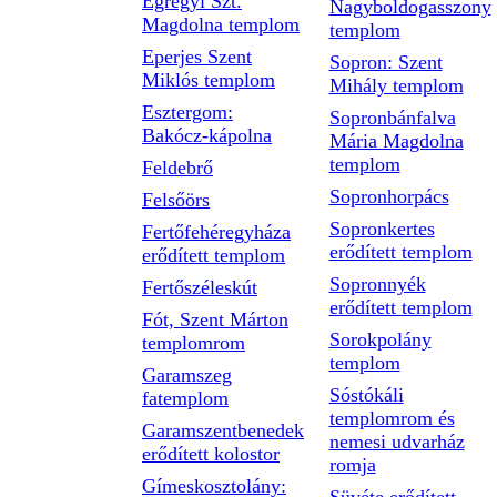
Egregyi Szt.
Nagyboldogasszony
Magdolna templom
templom
Eperjes Szent
Sopron: Szent
Miklós templom
Mihály templom
Esztergom:
Sopronbánfalva
Bakócz-kápolna
Mária Magdolna
templom
Feldebrő
Sopronhorpács
Felsőörs
Sopronkertes
Fertőfehéregyháza
erődített templom
erődített templom
Sopronnyék
Fertőszéleskút
erődített templom
Fót, Szent Márton
Sorokpolány
templomrom
templom
Garamszeg
Sóstókáli
fatemplom
templomrom és
Garamszentbenedek
nemesi udvarház
erődített kolostor
romja
Gímeskosztolány: