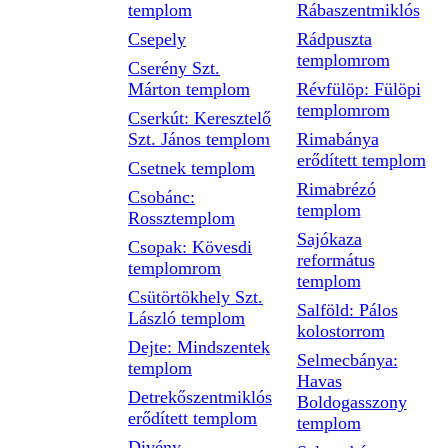
templom
Rábaszentmiklós
Csepely
Rádpuszta
templomrom
Cserény Szt.
Márton templom
Révfülöp: Fülöpi
templomrom
Cserkút: Keresztelő
Szt. János templom
Rimabánya
erődített templom
Csetnek templom
Rimabrézó
Csobánc:
templom
Rossztemplom
Sajókaza
Csopak: Kövesdi
református
templomrom
templom
Csütörtökhely Szt.
Salföld: Pálos
László templom
kolostorrom
Dejte: Mindszentek
Selmecbánya:
templom
Havas
Detrekőszentmiklós
Boldogasszony
erődített templom
templom
Divény