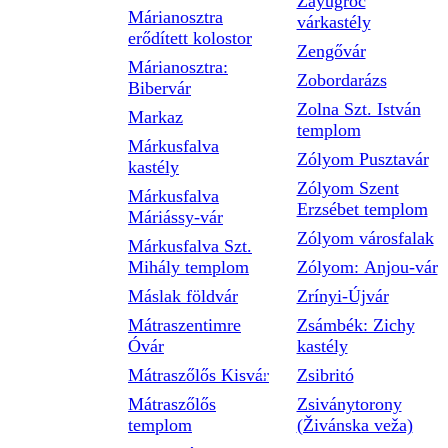
Zayugróc
Márianosztra
várkastély
erődített kolostor
Zengővár
Márianosztra:
Zobordarázs
Bibervár
Zolna Szt. István
Markaz
templom
Márkusfalva
Zólyom Pusztavár
kastély
Zólyom Szent
Márkusfalva
Erzsébet templom
Máriássy-vár
Zólyom városfalak
Márkusfalva Szt.
Mihály templom
Zólyom: Anjou-vár
Máslak földvár
Zrínyi-Újvár
Mátraszentimre
Zsámbék: Zichy
Óvár
kastély
Mátraszőlős Kisvár
Zsibritó
Mátraszőlős
Zsiványtorony
templom
(Živánska veža)