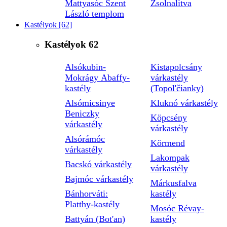
Mattyasóc Szent
Zsolnalitva
László templom
Kastélyok
[62]
Kastélyok
62
Alsókubin-
Kistapolcsány
Mokrágy Abaffy-
várkastély
kastély
(Topol'čianky)
Alsómicsinye
Kluknó várkastély
Beniczky
Köpcsény
várkastély
várkastély
Alsórámóc
Körmend
várkastély
Lakompak
Bacskó várkastély
várkastély
Bajmóc várkastély
Márkusfalva
Bánhorváti:
kastély
Platthy-kastély
Mosóc Révay-
Battyán (Bot'an)
kastély