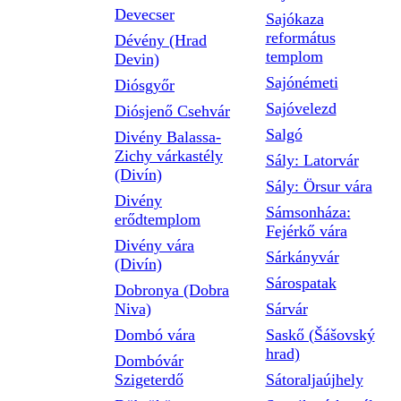
Devecser
Sajókaza
református
Dévény (Hrad
templom
Devin)
Sajónémeti
Diósgyőr
Sajóvelezd
Diósjenő Csehvár
Salgó
Divény Balassa-
Zichy várkastély
Sály: Latorvár
(Divín)
Sály: Örsur vára
Divény
Sámsonháza:
erődtemplom
Fejérkő vára
Divény vára
Sárkányvár
(Divín)
Sárospatak
Dobronya (Dobra
Niva)
Sárvár
Dombó vára
Saskő (Šášovský
hrad)
Dombóvár
Szigeterdő
Sátoraljaújhely