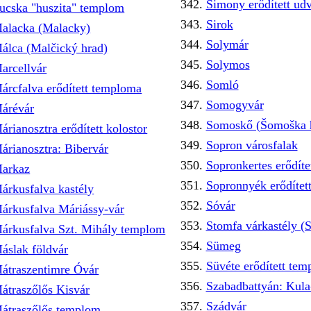
Simony erődített ud
ucska "huszita" templom
Sirok
alacka (Malacky)
Solymár
álca (Malčický hrad)
Solymos
arcellvár
Somló
árcfalva erődített temploma
Somogyvár
árévár
Somoskő (Šomoška 
árianosztra erődített kolostor
Sopron városfalak
árianosztra: Bibervár
Sopronkertes erődít
arkaz
Sopronnyék erődítet
árkusfalva kastély
Sóvár
árkusfalva Máriássy-vár
Stomfa várkastély (
árkusfalva Szt. Mihály templom
Sümeg
áslak földvár
Süvéte erődített te
átraszentimre Óvár
Szabadbattyán: Kula
átraszőlős Kisvár
Szádvár
átraszőlős templom