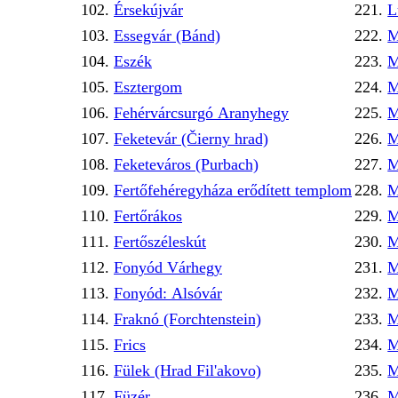
Érsekújvár
L
Essegvár (Bánd)
M
Eszék
M
Esztergom
M
Fehérvárcsurgó Aranyhegy
M
Feketevár (Čierny hrad)
M
Feketeváros (Purbach)
M
Fertőfehéregyháza erődített templom
M
Fertőrákos
M
Fertőszéleskút
M
Fonyód Várhegy
M
Fonyód: Alsóvár
M
Fraknó (Forchtenstein)
M
Frics
M
Fülek (Hrad Fil'akovo)
M
Füzér
M