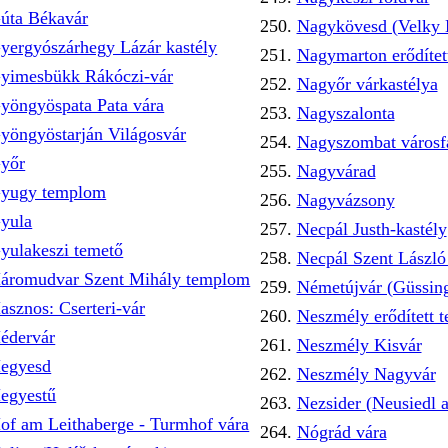
úta Békavár
Nagykövesd (Velky
yergyószárhegy Lázár kastély
Nagymarton erődíte
yimesbükk Rákóczi-vár
Nagyőr várkastélya
yöngyöspata Pata vára
Nagyszalonta
yöngyöstarján Világosvár
Nagyszombat városf
yőr
Nagyvárad
yugy templom
Nagyvázsony
yula
Necpál Justh-kastély
yulakeszi temető
Necpál Szent Lászl
áromudvar Szent Mihály templom
Németújvár (Güssin
asznos: Cserteri-vár
Neszmély erődített 
édervár
Neszmély Kisvár
egyesd
Neszmély Nagyvár
egyestű
Nezsider (Neusiedl 
of am Leithaberge - Turmhof vára
Nógrád vára