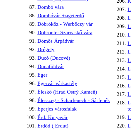
K
Dombó vára
L
Dombóvár Szigeterdő
L
Döbrököz - Werbőczy vár
L
Döbrönte: Szarvaskő vára
L
Dömös Árpádvár
L
Drégely
L
Ducó (Ducové)
L
Dunaföldvár
L
Eger
L
Egervár várkastély
L
Éleskő (Hrad Ostrý Kameň)
L
Élesszeg - Scharfeneck - Sárfenék
L
Eperjes városfalak
t
Érd: Kutyavár
L
Erdőd ( Erdut)
L