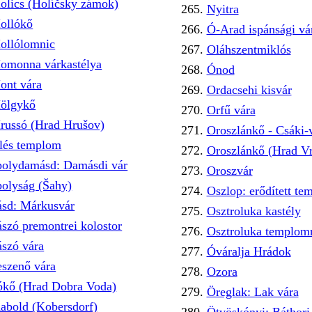
olics (Holíčsky zámok)
Nyitra
ollókő
Ó-Arad ispánsági vá
ollólomnic
Oláhszentmiklós
omonna várkastélya
Ónod
ont vára
Ordacsehi kisvár
ölgykő
Orfű vára
russó (Hrad Hrušov)
Oroszlánkő - Csáki-
llés templom
Oroszlánkő (Hrad Vr
polydamásd: Damásdi vár
Oroszvár
polyság (Šahy)
Oszlop: erődített t
ásd: Márkusvár
Osztroluka kastély
ászó premontrei kolostor
Osztroluka templo
ászó vára
Óváralja Hrádok
eszenő vára
Ozora
ókő (Hrad Dobra Voda)
Öreglak: Lak vára
abold (Kobersdorf)