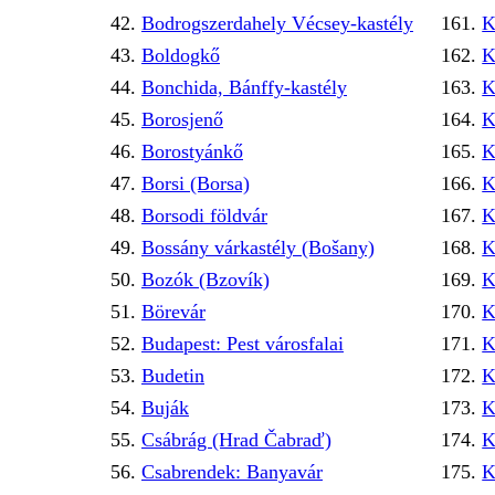
Bodrogszerdahely Vécsey-kastély
K
Boldogkő
K
Bonchida, Bánffy-kastély
K
Borosjenő
K
Borostyánkő
K
Borsi (Borsa)
K
Borsodi földvár
K
Bossány várkastély (Bošany)
K
Bozók (Bzovík)
K
Börevár
K
Budapest: Pest városfalai
K
Budetin
K
Buják
K
Csábrág (Hrad Čabraď)
K
Csabrendek: Banyavár
K