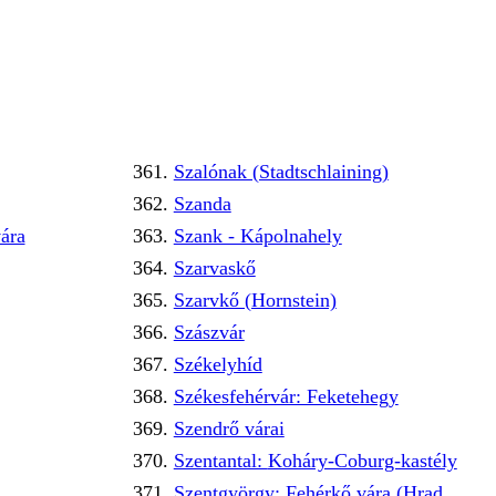
Szalónak (Stadtschlaining)
Szanda
ára
Szank - Kápolnahely
Szarvaskő
Szarvkő (Hornstein)
Szászvár
Székelyhíd
Székesfehérvár: Feketehegy
Szendrő várai
Szentantal: Koháry-Coburg-kastély
Szentgyörgy: Fehérkő vára (Hrad