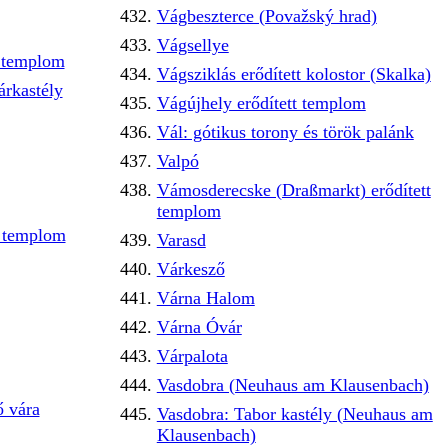
Vágbeszterce (Považský hrad)
Vágsellye
t templom
Vágsziklás erődített kolostor (Skalka)
rkastély
Vágújhely erődített templom
Vál: gótikus torony és török palánk
Valpó
Vámosderecske (Draßmarkt) erődített
templom
s templom
Varasd
Várkesző
Várna Halom
Várna Óvár
Várpalota
Vasdobra (Neuhaus am Klausenbach)
 vára
Vasdobra: Tabor kastély (Neuhaus am
Klausenbach)