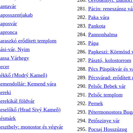
Ötvöskónyi: Báthori 
antavár
Pácin: reneszánsz vá
aposszentjakab
Paka vára
aposvár
Pankota
apronca
Pannonhalma
araszkó erődített templom
Pápa
ási-vár, Nyim
Papkeszi: Körmösd 
assa Várhegy
Pásztó, kolostorrom
ecer
Pécs Püspökvár és v
ékkő (Modrý Kameň)
Pécsvárad: erődített
emendollár: Kemend vára
Pelsőc Bebek vár
ereki
Pelsőc templom
erekikál földvár
Pernek
eselőkő (Hrad Sivý Kameň)
Pétermonostora Bug
ésmárk
Petőszinye vár
eszthely: monostor és végvár
Pocsaj Hosszúzug