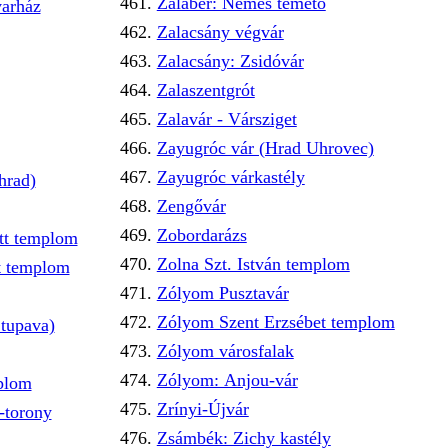
Zalabér: Nemes temető
varház
Zalacsány végvár
Zalacsány: Zsidóvár
Zalaszentgrót
Zalavár - Vársziget
Zayugróc vár (Hrad Uhrovec)
Zayugróc várkastély
hrad)
Zengővár
Zobordarázs
ett templom
Zolna Szt. István templom
t templom
Zólyom Pusztavár
Zólyom Szent Erzsébet templom
Stupava)
Zólyom városfalak
Zólyom: Anjou-vár
mplom
Zrínyi-Újvár
-torony
Zsámbék: Zichy kastély