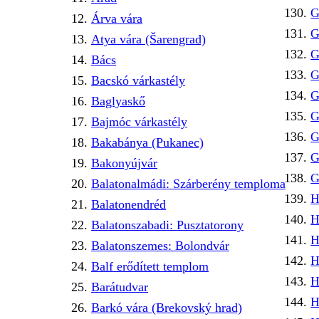
G
Árva vára
G
Atya vára (Šarengrad)
G
Bács
G
Bacskó várkastély
G
Baglyaskő
G
Bajmóc várkastély
G
Bakabánya (Pukanec)
G
Bakonyújvár
G
Balatonalmádi: Szárberény temploma
H
Balatonendréd
H
Balatonszabadi: Pusztatorony
H
Balatonszemes: Bolondvár
H
Balf erődített templom
H
Barátudvar
H
Barkó vára (Brekovský hrad)