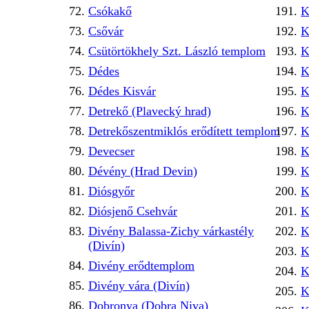
Csókakő
K
Csővár
K
Csütörtökhely Szt. László templom
K
Dédes
K
Dédes Kisvár
K
Detrekő (Plavecký hrad)
K
Detrekőszentmiklós erődített templom
K
Devecser
K
Dévény (Hrad Devin)
K
Diósgyőr
K
Diósjenő Csehvár
K
Divény Balassa-Zichy várkastély
K
(Divín)
K
Divény erődtemplom
K
Divény vára (Divín)
K
Dobronya (Dobra Niva)