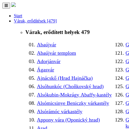
Toggle
navigation
Start
Várak, erődítések
[479]
Várak, erődített helyek
479
Abaújvár
G
Abaújvár templom
G
Adorjánvár
G
Ágasvár
G
Ajnácskő (Hrad Hajnáčka)
G
Alsóhunkóc (Choňkovský hrad)
G
Alsókubin-Mokrágy Abaffy-kastély
G
Alsómicsinye Beniczky várkastély
G
Alsórámóc várkastély
G
Appony vára (Oponický hrad)
G
k
Arad