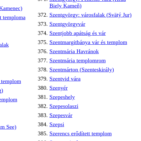
Biely Kameň)
 Kamenec)
Szentgyörgy: városfalak (Svätý Jur)
tt temploma
Szentgyörgyvár
Szentjobb apátság és vár
Szentmargitbánya vár és templom
alak
Szentmária Havránok
Szentmária templomrom
Szentmárton (Szenteskirály)
Szentvid vára
ó templom
Szenyér
g)
Szepeshely
templom
Szepesolaszi
Szepesvár
Szepsi
am See)
Szerencs erődített templom