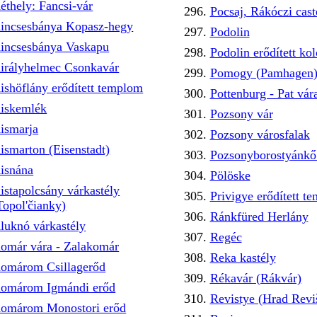
éthely: Fancsi-vár
Pocsaj, Rákóczi cas
incsesbánya Kopasz-hegy
Podolin
incsesbánya Vaskapu
Podolin erődített kol
irályhelmec Csonkavár
Pomogy (Pamhagen
ishöflány erődített templom
Pottenburg - Pat vár
iskemlék
Pozsony vár
ismarja
Pozsony városfalak
ismarton (Eisenstadt)
Pozsonyborostyánkő 
isnána
Pölöske
istapolcsány várkastély
Privigye erődített t
Topol'čianky)
Ránkfüred Herlány
luknó várkastély
Regéc
omár vára - Zalakomár
Reka kastély
omárom Csillagerőd
Rékavár (Rákvár)
omárom Igmándi erőd
Revistye (Hrad Revi
omárom Monostori erőd