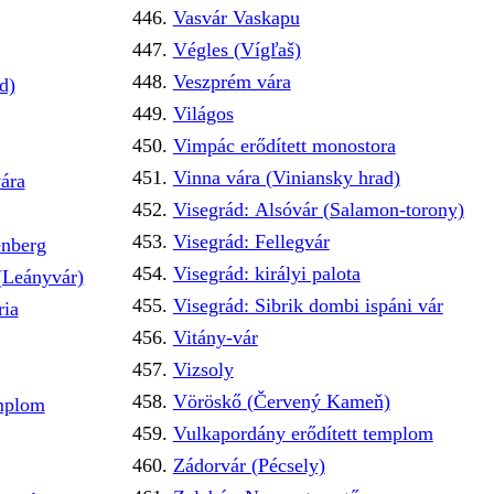
Vasvár Vaskapu
Végles (Vígľaš)
Veszprém vára
d)
Világos
Vimpác erődített monostora
Vinna vára (Viniansky hrad)
ára
Visegrád: Alsóvár (Salamon-torony)
Visegrád: Fellegvár
nberg
Visegrád: királyi palota
(Leányvár)
Visegrád: Sibrik dombi ispáni vár
ria
Vitány-vár
Vizsoly
Vöröskő (Červený Kameň)
emplom
Vulkapordány erődített templom
Zádorvár (Pécsely)