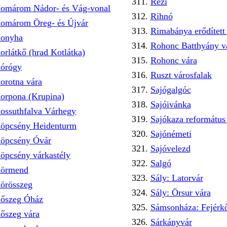
Rezi
omárom Nádor- és Vág-vonal
Rihnó
omárom Öreg- és Újvár
Rimabánya erődítet
onyha
Rohonc Batthyány vá
orlátkő (hrad Kotlátka)
Rohonc vára
órógy
Ruszt városfalak
orotna vára
Sajógalgóc
orpona (Krupina)
Sajóivánka
ossuthfalva Várhegy
Sajókaza reformátu
öpcsény Heidenturm
Sajónémeti
öpcsény Óvár
Sajóvelezd
öpcsény várkastély
Salgó
örmend
Sály: Latorvár
örösszeg
Sály: Örsur vára
őszeg Óház
Sámsonháza: Fejérkő
őszeg vára
Sárkányvár