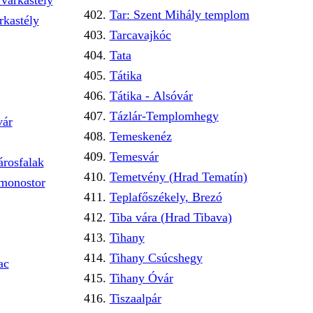
várkastély
Tar: Szent Mihály templom
rkastély
Tarcavajkóc
Tata
Tátika
Tátika - Alsóvár
Tázlár-Templomhegy
vár
Temeskenéz
Temesvár
árosfalak
Temetvény (Hrad Tematín)
 monostor
Teplafőszékely, Brezó
Tiba vára (Hrad Tibava)
Tihany
Tihany Csúcshegy
ac
Tihany Óvár
Tiszaalpár