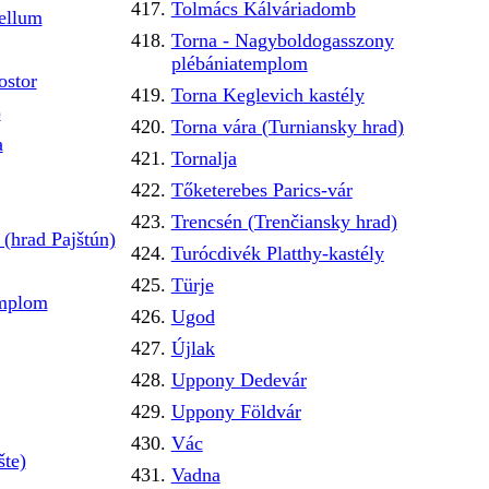
Tolmács Kálváriadomb
tellum
Torna - Nagyboldogasszony
plébániatemplom
ostor
Torna Keglevich kastély
)
Torna vára (Turniansky hrad)
a
Tornalja
Tőketerebes Parics-vár
Trencsén (Trenčiansky hrad)
(hrad Pajštún)
Turócdivék Platthy-kastély
Türje
emplom
Ugod
Újlak
Uppony Dedevár
Uppony Földvár
Vác
šte)
Vadna