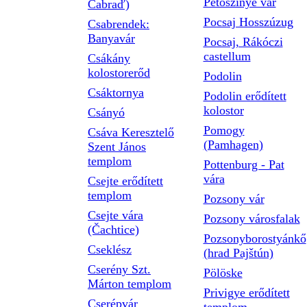
Petőszinye vár
Čabraď)
Pocsaj Hosszúzug
Csabrendek:
Banyavár
Pocsaj, Rákóczi
castellum
Csákány
kolostorerőd
Podolin
Csáktornya
Podolin erődített
kolostor
Csányó
Pomogy
Csáva Keresztelő
(Pamhagen)
Szent János
templom
Pottenburg - Pat
vára
Csejte erődített
templom
Pozsony vár
Csejte vára
Pozsony városfalak
(Čachtice)
Pozsonyborostyánkő
Cseklész
(hrad Pajštún)
Cserény Szt.
Pölöske
Márton templom
Privigye erődített
Cserépvár