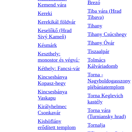
Brezó
Kemend vára
Tiba vára (Hrad
Kereki
Tibava)
Kerekikál földvár
Tihany
Keselőkő (Hrad
Tihany Csúcshegy
Sivý Kameň)
Tihany Óvár
Késmárk
Tiszaalpár
Keszthely:
monostor és végvár
Tolmács
Kálváriadomb
Kéthely: Fancsi-vár
Torna -
Kincsesbánya
Nagyboldogasszony
Kopasz-hegy
plébániatemplom
Kincsesbánya
Torna Keglevich
Vaskapu
kastély
Királyhelmec
Torna vára
Csonkavár
(Turniansky hrad)
Kishöflány
Tornalja
erődített templom