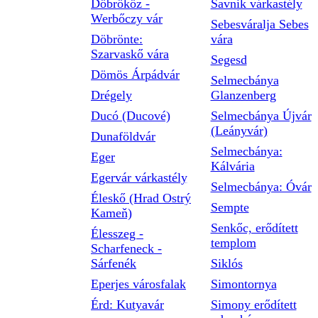
Döbrököz -
Savnik várkastély
Werbőczy vár
Sebesváralja Sebes
Döbrönte:
vára
Szarvaskő vára
Segesd
Dömös Árpádvár
Selmecbánya
Drégely
Glanzenberg
Ducó (Ducové)
Selmecbánya Újvár
(Leányvár)
Dunaföldvár
Selmecbánya:
Eger
Kálvária
Egervár várkastély
Selmecbánya: Óvár
Éleskő (Hrad Ostrý
Sempte
Kameň)
Senkőc, erődített
Élesszeg -
templom
Scharfeneck -
Sárfenék
Siklós
Eperjes városfalak
Simontornya
Érd: Kutyavár
Simony erődített