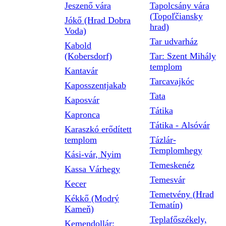
Jeszenő vára
Tapolcsány vára
(Topoľčiansky
Jókő (Hrad Dobra
hrad)
Voda)
Tar udvarház
Kabold
(Kobersdorf)
Tar: Szent Mihály
templom
Kantavár
Tarcavajkóc
Kaposszentjakab
Tata
Kaposvár
Tátika
Kapronca
Tátika - Alsóvár
Karaszkó erődített
templom
Tázlár-
Templomhegy
Kási-vár, Nyim
Temeskenéz
Kassa Várhegy
Temesvár
Kecer
Temetvény (Hrad
Kékkő (Modrý
Tematín)
Kameň)
Teplafőszékely,
Kemendollár: