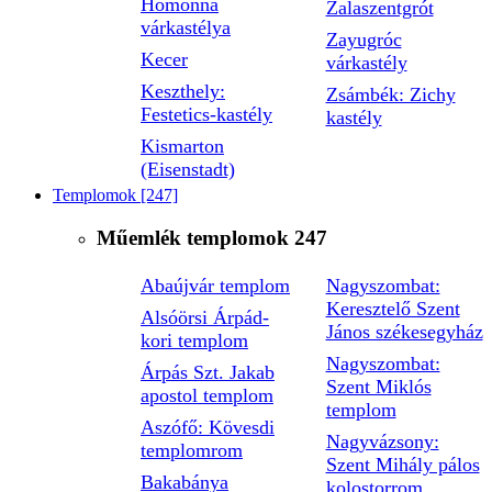
Homonna
Zalaszentgrót
várkastélya
Zayugróc
Kecer
várkastély
Keszthely:
Zsámbék: Zichy
Festetics-kastély
kastély
Kismarton
(Eisenstadt)
Templomok
[247]
Műemlék templomok
247
Abaújvár templom
Nagyszombat:
Keresztelő Szent
Alsóörsi Árpád-
János székesegyház
kori templom
Nagyszombat:
Árpás Szt. Jakab
Szent Miklós
apostol templom
templom
Aszófő: Kövesdi
Nagyvázsony:
templomrom
Szent Mihály pálos
Bakabánya
kolostorrom