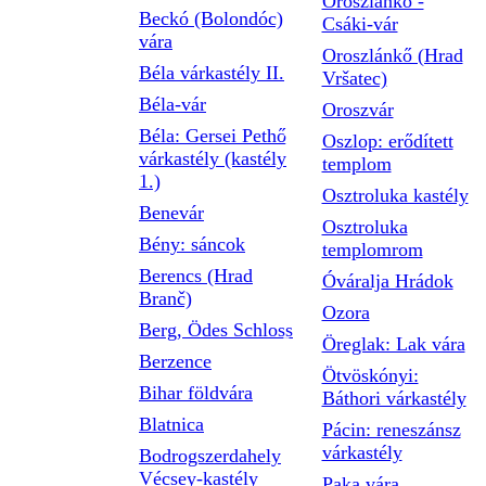
Oroszlánkő -
Beckó (Bolondóc)
Csáki-vár
vára
Oroszlánkő (Hrad
Béla várkastély II.
Vršatec)
Béla-vár
Oroszvár
Béla: Gersei Pethő
Oszlop: erődített
várkastély (kastély
templom
1.)
Osztroluka kastély
Benevár
Osztroluka
Bény: sáncok
templomrom
Berencs (Hrad
Óváralja Hrádok
Branč)
Ozora
Berg, Ödes Schloss
Öreglak: Lak vára
Berzence
Ötvöskónyi:
Bihar földvára
Báthori várkastély
Blatnica
Pácin: reneszánsz
várkastély
Bodrogszerdahely
Vécsey-kastély
Paka vára