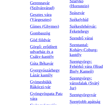
Szarvkő
Gerennavár
(Hornstein)
(Szilvásvárad)
Szászvár
Gesztes vára
(Várgesztes)
Székelyhíd
Gímes (Ghymes)
Székesfehérvár:
Feketehegy
Gombaszög
Szendrő várai
Göd földvár
Szentantal:
Görgő: erődített
Koháry-Coburg-
udvarház és a
kastély
Csáky-kastély
Szentgyörgy:
Gúta Békavár
Fehérkő vára (Hrad
Gyergyószárhegy
Biely Kameň)
Lázár kastély
Szentgyörgy:
Gyimesbükk
városfalak (Svätý
Rákóczi-vár
Jur)
Gyöngyöspata Pata
Szentgyörgyvár
vára
Szentjobb apátság