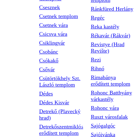
templom
Csesznek
Ránkfüred Herlány
Csetnek templom
Regéc
Csetnek vára
Reka kastély
Csicsva vára
Rékavár (Rákvár)
Csiklingvár
Revistye (Hrad
Revište)
Csobánc
Rezi
Csókakő
Rihnó
Csővár
Rimabánya
Csütörtökhely Szt.
erődített templom
László templom
Rohonc Batthyány
Dédes
várkastély
Dédes Kisvár
Rohonc vára
Detrekő (Plavecký
Ruszt városfalak
hrad)
Sajógalgóc
Detrekőszentmiklós
erődített templom
Sajóivánka