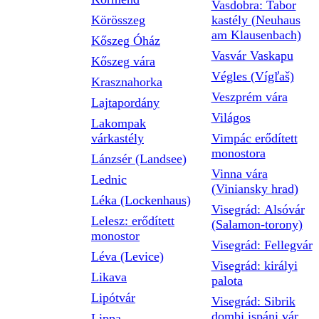
Vasdobra: Tabor
Körösszeg
kastély (Neuhaus
am Klausenbach)
Kőszeg Óház
Vasvár Vaskapu
Kőszeg vára
Végles (Vígľaš)
Krasznahorka
Veszprém vára
Lajtapordány
Világos
Lakompak
várkastély
Vimpác erődített
monostora
Lánzsér (Landsee)
Vinna vára
Lednic
(Viniansky hrad)
Léka (Lockenhaus)
Visegrád: Alsóvár
Lelesz: erődített
(Salamon-torony)
monostor
Visegrád: Fellegvár
Léva (Levice)
Visegrád: királyi
Likava
palota
Lipótvár
Visegrád: Sibrik
dombi ispáni vár
Lippa