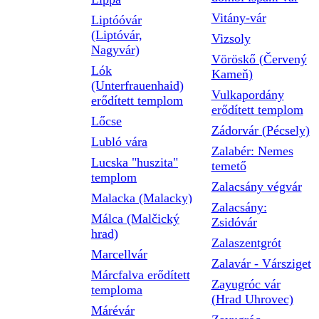
Vitány-vár
Liptóóvár
(Liptóvár,
Vizsoly
Nagyvár)
Vöröskő (Červený
Lók
Kameň)
(Unterfrauenhaid)
Vulkapordány
erődített templom
erődített templom
Lőcse
Zádorvár (Pécsely)
Lubló vára
Zalabér: Nemes
Lucska "huszita"
temető
templom
Zalacsány végvár
Malacka (Malacky)
Zalacsány:
Málca (Malčický
Zsidóvár
hrad)
Zalaszentgrót
Marcellvár
Zalavár - Vársziget
Márcfalva erődített
Zayugróc vár
temploma
(Hrad Uhrovec)
Márévár