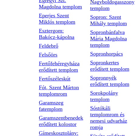
Egregyi Szt.
Nagyboldogasszony
Magdolna templom
templom
Eperjes Szent
Sopron: Szent
Miklós templom
Mihály templom
Esztergom:
Sopronbánfalva
Bakócz-kápolna
Mária Magdolna
templom
Feldebrő
Sopronhorpács
Felsőörs
Sopronkertes
Fertőfehéregyháza
erődített templom
erődített templom
Sopronnyék
Fertőszéleskút
erődített templom
Fót, Szent Márton
Sorokpolány
templomrom
templom
Garamszeg
Sóstókáli
fatemplom
templomrom és
Garamszentbenedek
nemesi udvarház
erődített kolostor
romja
Gímeskosztolány: