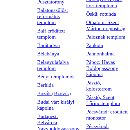
Pusztatorony
kori temploma
Balatonszőlős:
Öskü: rotunda
református
templom
Öthalom: Szent
Márton prépostság
Balf erődített
templom
Paloznak templom
Barátudvar
Pankota
Bélabánya
Pannonhalma
Bélagyulafalva
Pápoc: Havas
templom
Boldogasszony
kápolna
Bény: templomok
Pásztó,
Berhida
kolostorrom
Bozók (Bzovík)
Pásztó, Szent
Budai vár: királyi
Lőrinc templom
kápolna
Pécsvárad: erődített
Budapest:
monostor
Belvárosi
Pécsvárad:
Nagyboldogasszony