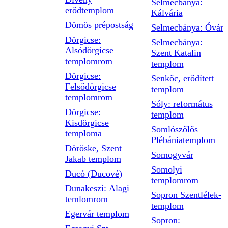
Selmecbánya:
erődtemplom
Kálvária
Dömös prépostság
Selmecbánya: Óvár
Dörgicse:
Selmecbánya:
Alsódörgicse
Szent Katalin
templomrom
templom
Dörgicse:
Senkőc, erődített
Felsődörgicse
templom
templomrom
Sóly: református
Dörgicse:
templom
Kisdörgicse
Somlószőlős
temploma
Plébániatemplom
Döröske, Szent
Somogyvár
Jakab templom
Somolyi
Ducó (Ducové)
templomrom
Dunakeszi: Alagi
Sopron Szentlélek-
temlomrom
templom
Egervár templom
Sopron: