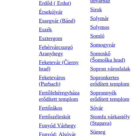
udvarház
Erdőd ( Erdut)
Sirok
Érsekújvár
Solymár
Essegvár (Bánd)
Solymos
Eszék
Somló
Esztergom
Somogyvár
Fehérvárcsurgó
Aranyhegy
Somoskő
(Šomoška hrad)
Feketevár (Čierny
hrad)
Sopron városfalak
Feketeváros
Sopronkertes
(Purbach)
erődített templom
Fertőfehéregyháza
Sopronnyék
erődített templom
erődített templom
Fertőrákos
Sóvár
Fertőszéleskút
Stomfa várkastély
(Stupava)
Fonyód Várhegy
Sümeg
Fonyód: Alsóvár