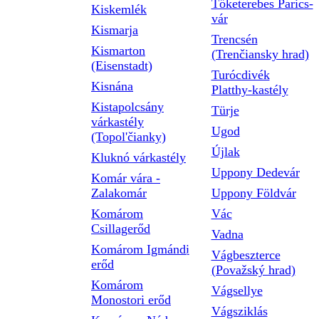
Tőketerebes Parics-
Kiskemlék
vár
Kismarja
Trencsén
Kismarton
(Trenčiansky hrad)
(Eisenstadt)
Turócdivék
Kisnána
Platthy-kastély
Kistapolcsány
Türje
várkastély
Ugod
(Topol'čianky)
Újlak
Kluknó várkastély
Uppony Dedevár
Komár vára -
Zalakomár
Uppony Földvár
Komárom
Vác
Csillagerőd
Vadna
Komárom Igmándi
Vágbeszterce
erőd
(Považský hrad)
Komárom
Vágsellye
Monostori erőd
Vágsziklás