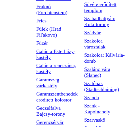
Süvéte erődített
Fraknó
templom
(Forchtenstein)
Szabadbattyán:
Frics
Kula-torony
Fülek (Hrad
Szádvár
Fil'akovo)
Szakolca
Füzér
városfalak
Galánta Esterházy-
Szakolca: Kálvária-
kastély
domb
Galánta reneszánsz
Szalánc vára
kastély
(Slanec)
Garamszeg
Szalónak
várkastély
(Stadtschlaining)
Garamszentbenedek
Szanda
erődített kolostor
Szank -
Geczelfalva
Kápolnahely
Bajcsy-torony
Szarvaskő
Gerencsérvár