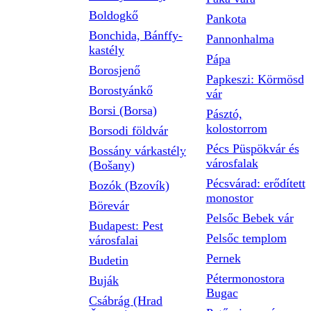
Boldogkő
Pankota
Bonchida, Bánffy-
Pannonhalma
kastély
Pápa
Borosjenő
Papkeszi: Körmösd
Borostyánkő
vár
Borsi (Borsa)
Pásztó,
kolostorrom
Borsodi földvár
Pécs Püspökvár és
Bossány várkastély
városfalak
(Bošany)
Pécsvárad: erődített
Bozók (Bzovík)
monostor
Börevár
Pelsőc Bebek vár
Budapest: Pest
Pelsőc templom
városfalai
Pernek
Budetin
Pétermonostora
Buják
Bugac
Csábrág (Hrad