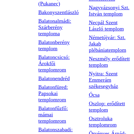
(Pukanec)
Nagyvázsonyi Szt.
Bakonyszentlászló
István templom
Balatonalmádi:
Necpál Szent
Szárberény
László templom
temploma
Németújvár: Szt.
Balatonberény
Jakab
templom
plébániatemplom
Balatoncsicsó:
Neszmély erődített
Árokfői
templom
templomrom
Nyitra: Szent
Balatonendréd
Emmerám
székesegyház
Balatonfüred:
Papsokai
Ócsa
templomrom
Oszlop: erődített
Balatonfűzfő:
templom
mámai
Osztroluka
templomrom
templomrom
Balatonszabadi:
Örvényes Árpád-