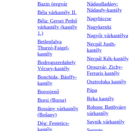
Bazin öregvár
Nádasdladány:
Nádasdy-kastély
Béla várkastély II.
Nagybiccse
Béla: Gersei Pethő
várkastély (kastély
Nagykereki
1.)
Nagyőr várkastélya
Betlenfalva
Necpál Justh-
Thurzó-Faigel-
kastély
kastély
Necpál Kék-kastély
Bodrogszerdahely
Oroszvár, Zichy-
Vécsey-kastély
Ferraris kastély
Bonchida, Bánffy-
Osztroluka kastély
kastély
Pápa
Borosjenő
Reka kastély
Borsi (Borsa)
Rohonc Batthyány
Bossány várkastély
várkastély
(Bošany)
Savnik várkastély
Dég: Festetics-
kastély
Sempte