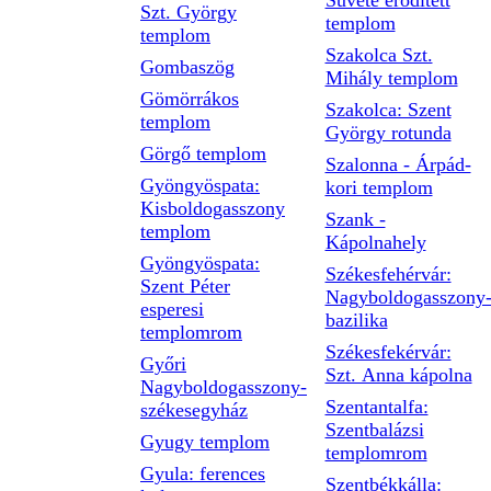
Süvéte erődített
Szt. György
templom
templom
Szakolca Szt.
Gombaszög
Mihály templom
Gömörrákos
Szakolca: Szent
templom
György rotunda
Görgő templom
Szalonna - Árpád-
Gyöngyöspata:
kori templom
Kisboldogasszony
Szank -
templom
Kápolnahely
Gyöngyöspata:
Székesfehérvár:
Szent Péter
Nagyboldogasszony
esperesi
bazilika
templomrom
Székesfekérvár:
Győri
Szt. Anna kápolna
Nagyboldogasszony-
Szentantalfa:
székesegyház
Szentbalázsi
Gyugy templom
templomrom
Gyula: ferences
Szentbékkálla: