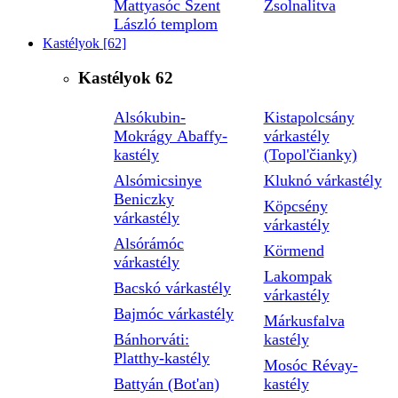
Mattyasóc Szent
Zsolnalitva
László templom
Kastélyok
[62]
Kastélyok
62
Alsókubin-
Kistapolcsány
Mokrágy Abaffy-
várkastély
kastély
(Topol'čianky)
Alsómicsinye
Kluknó várkastély
Beniczky
Köpcsény
várkastély
várkastély
Alsórámóc
Körmend
várkastély
Lakompak
Bacskó várkastély
várkastély
Bajmóc várkastély
Márkusfalva
Bánhorváti:
kastély
Platthy-kastély
Mosóc Révay-
Battyán (Bot'an)
kastély