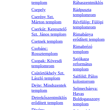
templom
Rábaszentmiklós
Csepely
Rádpuszta
templomrom
Cserény Szt.
Márton templom
Révfülöp: Fülöpi
templomrom
Cserkút: Keresztelő
Szt. János templom
Rimabánya
erődített templom
Csetnek templom
Rimabrézó
Csobánc:
templom
Rossztemplom
Sajókaza
Csopak: Kövesdi
református
templomrom
templom
Csütörtökhely Szt.
Salföld: Pálos
László templom
kolostorrom
Dejte: Mindszentek
Selmecbánya:
templom
Havas
Detrekőszentmiklós
Boldogasszony
erődített templom
templom
Divény