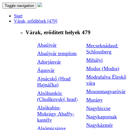
Toggle navigation
Start
Várak, erődítések
[479]
Várak, erődített helyek
479
Abaújvár
Mecseknádasd:
Schlossberg
Abaújvár templom
Mihályi
Adorjánvár
Modor (Modra)
Ágasvár
Modrafalva Éleskő
Ajnácskő (Hrad
vára
Hajnáčka)
Mosonmagyaróvár
Alsóhunkóc
(Choňkovský hrad)
Murány
Alsókubin-
Nagybiccse
Mokrágy Abaffy-
Nagykapornak
kastély
Nagykázmér
Alsómicsinye