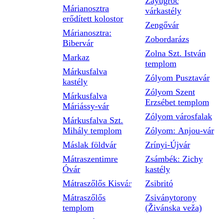
Zayugróc
Márianosztra
várkastély
erődített kolostor
Zengővár
Márianosztra:
Zobordarázs
Bibervár
Zolna Szt. István
Markaz
templom
Márkusfalva
Zólyom Pusztavár
kastély
Zólyom Szent
Márkusfalva
Erzsébet templom
Máriássy-vár
Zólyom városfalak
Márkusfalva Szt.
Mihály templom
Zólyom: Anjou-vár
Máslak földvár
Zrínyi-Újvár
Mátraszentimre
Zsámbék: Zichy
Óvár
kastély
Mátraszőlős Kisvár
Zsibritó
Mátraszőlős
Zsiványtorony
templom
(Živánska veža)