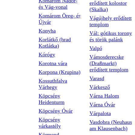
Komárom Nádor-
erődített kolostor
és Vág-vonal
(Skalka)
Komárom Öreg- és
Vágújhely erődített
Újvár
templom
Konyha
Vál: gótikus torony
Korlátkő (hrad
és török palánk
Kotlátka)
Valpó
Kórógy
Vámosderecske
Korotna vára
(Draßmarkt)
erődített templom
Korpona (Krupina)
Varasd
Kossuthfalva
Várhegy
Várkesző
Köpcsény
Várna Halom
Heidenturm
Várna Óvár
Köpcsény Óvár
Várpalota
Köpcsény
Vasdobra (Neuhaus
várkastély
am Klausenbach)
Körmend