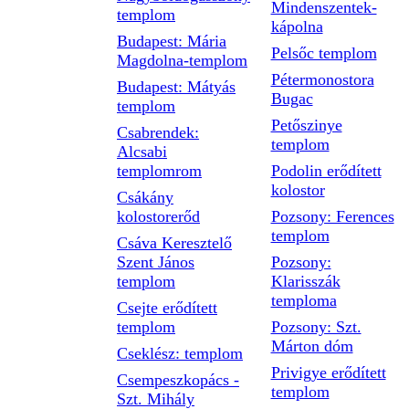
Mindenszentek-
templom
kápolna
Budapest: Mária
Pelsőc templom
Magdolna-templom
Pétermonostora
Budapest: Mátyás
Bugac
templom
Petőszinye
Csabrendek:
templom
Alcsabi
templomrom
Podolin erődített
kolostor
Csákány
kolostorerőd
Pozsony: Ferences
templom
Csáva Keresztelő
Szent János
Pozsony:
templom
Klarisszák
temploma
Csejte erődített
templom
Pozsony: Szt.
Márton dóm
Cseklész: templom
Privigye erődített
Csempeszkopács -
templom
Szt. Mihály