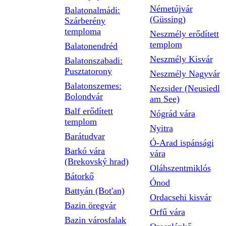
Németújvár
Balatonalmádi:
(Güssing)
Szárberény
temploma
Neszmély erődített
templom
Balatonendréd
Neszmély Kisvár
Balatonszabadi:
Pusztatorony
Neszmély Nagyvár
Balatonszemes:
Nezsider (Neusiedl
Bolondvár
am See)
Balf erődített
Nógrád vára
templom
Nyitra
Barátudvar
Ó-Arad ispánsági
Barkó vára
vára
(Brekovský hrad)
Oláhszentmiklós
Bátorkő
Ónod
Battyán (Bot'an)
Ordacsehi kisvár
Bazin öregvár
Orfű vára
Bazin városfalak