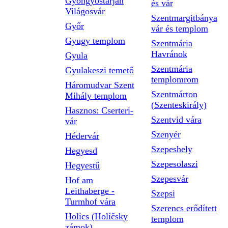
Gyöngyöstarján
és vár
Világosvár
Szentmargitbánya
Győr
vár és templom
Gyugy templom
Szentmária
Havránok
Gyula
Szentmária
Gyulakeszi temető
templomrom
Háromudvar Szent
Szentmárton
Mihály templom
(Szenteskirály)
Hasznos: Cserteri-
Szentvid vára
vár
Szenyér
Hédervár
Szepeshely
Hegyesd
Szepesolaszi
Hegyestű
Szepesvár
Hof am
Leithaberge -
Szepsi
Turmhof vára
Szerencs erődített
Holics (Holíčsky
templom
zámok)