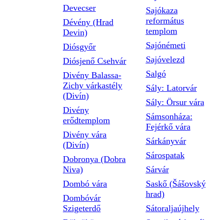
Devecser
Sajókaza
református
Dévény (Hrad
templom
Devin)
Sajónémeti
Diósgyőr
Sajóvelezd
Diósjenő Csehvár
Salgó
Divény Balassa-
Zichy várkastély
Sály: Latorvár
(Divín)
Sály: Örsur vára
Divény
Sámsonháza:
erődtemplom
Fejérkő vára
Divény vára
Sárkányvár
(Divín)
Sárospatak
Dobronya (Dobra
Niva)
Sárvár
Dombó vára
Saskő (Šášovský
hrad)
Dombóvár
Szigeterdő
Sátoraljaújhely