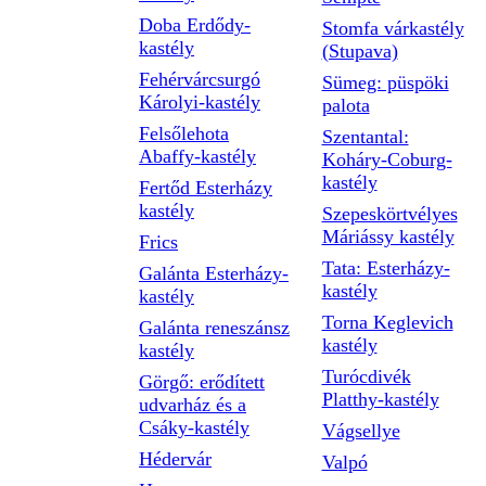
Doba Erdődy-
Stomfa várkastély
kastély
(Stupava)
Fehérvárcsurgó
Sümeg: püspöki
Károlyi-kastély
palota
Felsőlehota
Szentantal:
Abaffy-kastély
Koháry-Coburg-
kastély
Fertőd Esterházy
kastély
Szepeskörtvélyes
Máriássy kastély
Frics
Tata: Esterházy-
Galánta Esterházy-
kastély
kastély
Torna Keglevich
Galánta reneszánsz
kastély
kastély
Turócdivék
Görgő: erődített
Platthy-kastély
udvarház és a
Csáky-kastély
Vágsellye
Hédervár
Valpó