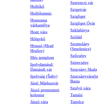
Szerencsi vár
Hollókő
Szigetvár
Hollólomnic
Szigliget
Homonna
Szigliget Óvár
várkastélya
Szklabinya
Hont vára
Szólád
Hölgykő
Szomolány
Hrussó (Hrad
(Smolenice)
Hrušov)
Szőcsény
Illés templom
Sztrecsény
Ipolydamásd:
Damásdi vár
Szucsány Skala
Ipolyság (Šahy)
Szucsányváralja
Basta
Jásd: Márkusvár
Szulyó vára
Jászó premontrei
kolostor
Tamási
Jászó vára
Tapolca