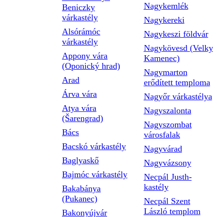
Nagykemlék
Beniczky
várkastély
Nagykereki
Alsórámóc
Nagykeszi földvár
várkastély
Nagykövesd (Velky
Appony vára
Kamenec)
(Oponický hrad)
Nagymarton
Arad
erődített temploma
Árva vára
Nagyőr várkastélya
Atya vára
Nagyszalonta
(Šarengrad)
Nagyszombat
Bács
városfalak
Bacskó várkastély
Nagyvárad
Baglyaskő
Nagyvázsony
Bajmóc várkastély
Necpál Justh-
kastély
Bakabánya
(Pukanec)
Necpál Szent
László templom
Bakonyújvár