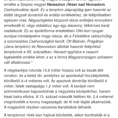
emléke a Szepes megyei
Haraszton
(
Hrast nad Hornadom
,
Csehszlovákia) épült. Ez a templom alaprajzilag igen hasonló az
előbb tárgyalt dunántúli és erdélyi emlékekhez, de felépítésében
egészen más. Négyszögletes központi része erőteljes toronyként
emelkedik ki, négy oldalához egy-egy alacsony, félköríves karéj
csatlakozik. Ez az épületforma eredetében Ottó-kori nyugat-
európai mintaképekre megy vissza, de a Felvidékre valószínűleg
a szomszédos Csehországból került. Ott Blatnán, Prágában
(Jana-templom) és Resnovicon állottak hasonló felépítésű
templomok a XII. században. Haraszt egyháza e csoport
legkeletibb emléke lehet, s ez a forma Magyarországon sohasem
vált általánossá."
A négykaréjos rotunda 10,6 méter hosszú volt az észak-déli
vonalon, és a belső tér, amelyhez az apszisokat hozzáépítették,
körülbelül 4×4 méteres volt. Az apszisok átmérője körülbelül 4
méter, falaik vastagsága 1,2 méter volt. A karéjok nem
szimmetrikusan kapcsolódnak a négyzetes középtérhez, hanem
kissé balra eltolva. A 13. század második felében kb. 2,4 méterrel
megnövelték a torony magasságát, de itt már téglát alkalmaztak.
A magasított részben csúcsíves ikerablakok láthatók.
A templomot 1646-ban hajóval bővítették, ekkor bonthatták el a