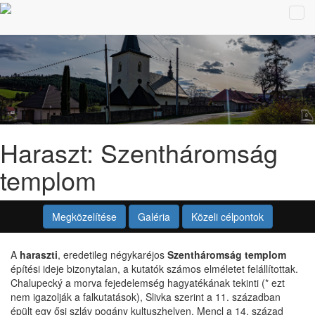
Tog
navi
Haraszt: Szentháromság
templom
Megközelítése
Galéria
Közeli célpontok
A
haraszti
, eredetileg négykaréjos
Szentháromság templom
építési ideje bizonytalan, a kutatók számos elméletet felállítottak.
Chalupecký a morva fejedelemség hagyatékának tekinti (* ezt
nem igazolják a falkutatások), Slivka szerint a 11. században
épült egy ősi szláv pogány kultuszhelyen, Mencl a 14. század