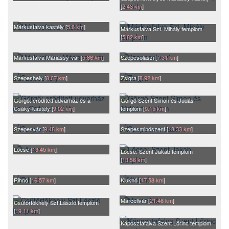
[
2.43 km
]
Márkusfalva kastély [
5.6 km
]
Márkusfalva Szt. Mihály templom
[
5.82 km
]
Márkusfalva Máriássy-vár [
5.86 km
]
Szepesolaszi [
7.31 km
]
Szepeshely [
8.67 km
]
Zsigra [
8.92 km
]
Görgő: erődített udvarház és a
Görgő Szent Simon és Júdás
Csáky-kastély [
9.02 km
]
templom [
9.15 km
]
Szepesvár [
9.48 km
]
Szepesmindszent [
13.33 km
]
Lőcse [
13.45 km
]
Lőcse: Szent Jakab templom
[
13.56 km
]
Rihnó [
16.57 km
]
Kluknó [
17.58 km
]
Marcellvár [
21.46 km
]
Csütörtökhely Szt.László templom
[
19.11 km
]
Káposztafalva Szent Lőrinc templom