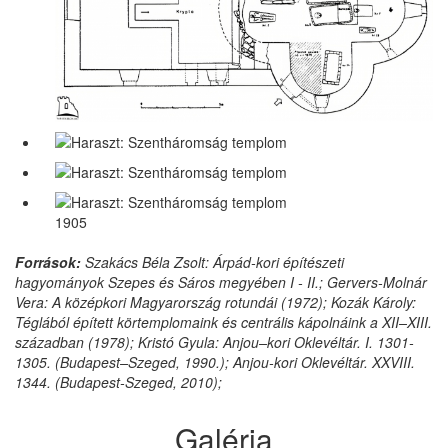
1905
Források:
Szakács Béla Zsolt: Árpád-kori építészeti
hagyományok Szepes és Sáros megyében I - II.; Gervers-Molnár
Vera: A középkori Magyarország rotundái (1972); Kozák Károly:
Téglából épített körtemplomaink és centrális kápolnáink a XII–XIII.
században (1978); Kristó Gyula: Anjou–kori Oklevéltár. I. 1301-
1305. (Budapest–Szeged, 1990.); Anjou-kori Oklevéltár. XXVIII.
1344. (Budapest-Szeged, 2010);
Galéria