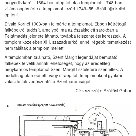
negyedik karéjt. 1694-ben átépítették a templomot. 1748-ban
villámcsapás érte a templomot, ezért 1749–55 között újjá kellett
építeni.
Divald Kornél 1903-ban felmérte a templomot. Ebben kétrétegű
falképekről tudósít, amelyből ma az északkeleti sarokban a
Feltámadás jelenete látható, továbbá felszentelési keresztek. A
templom közelében XIII. századi sírkő, ennél régebbi temetkezést
nem találtak a templom mellett.
A templomban található, Szent Margit legendáját bemutató
falképek felvetik annak lehetőségét, hogy az eredetileg
négykaréjos templomot Szent Margit tiszteletére szentelték. A
hódoltság után épített, vagy újraépített templomoknál gyakran
választották védőszentül a Szentháromságot.
Cikk szerzője: Szöllősi Gábor