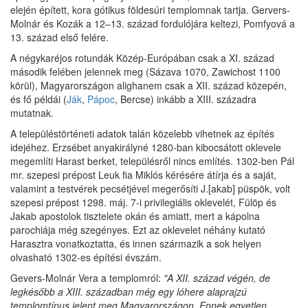
elején épített, kora gótikus földesúri templomnak tartja. Gervers-
Molnár és Kozák a 12–13. század fordulójára keltezi, Pomfyová a
13. század első felére.
A négykaréjos rotundák Közép-Európában csak a XI. század
második felében jelennek meg (Sázava 1070, Zawichost 1100
körül), Magyarországon alighanem csak a XII. század közepén,
és fő példái (
Ják
,
Pápoc
, Bercse) inkább a XIII. századra
mutatnak.
A településtörténeti adatok talán közelebb vihetnek az építés
idejéhez. Erzsébet anyakirályné 1280-ban kibocsátott oklevele
megemlíti Harast berket, településről nincs említés. 1302-ben Pál
mr. szepesi prépost Leuk fia Miklós kérésére átírja és a saját,
valamint a testvérek pecsétjével megerősíti J.[akab] püspök, volt
szepesi prépost 1298. máj. 7-i privilegiális oklevelét, Fülöp és
Jakab apostolok tisztelete okán és amiatt, mert a kápolna
parochiája még szegényes. Ezt az oklevelet néhány kutató
Harasztra vonatkoztatta, és innen származik a sok helyen
olvasható 1302-es építési évszám.
Gevers-Molnár Vera a templomról:
"A XII. század végén, de
legkésőbb a XIII. században még egy lóhere alaprajzú
templomtípus jelent meg Magyarországon. Ennek egyetlen