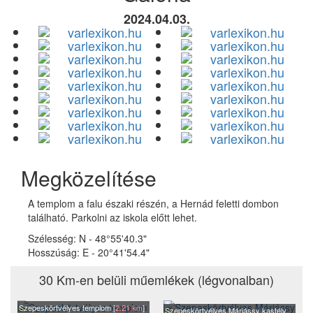
2024.04.03.
Megközelítése
A templom a falu északi részén, a Hernád feletti dombon
található. Parkolni az iskola előtt lehet.
Szélesség:
N - 48°55'40.3"
Hosszúság:
E - 20°41'54.4"
30 Km-en belüli műemlékek (légvonalban)
Szepeskörtvélyes templom [
2.21 km
]
Szepeskörtvélyes Máriássy kastély