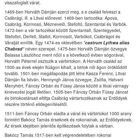
visszafoglalt várat.
1469-ben Horváth Dámján szerzi meg, s e család felveszi a
Csábrági, ill. a Litvai előnevet. 1469-ben tartozéka: Apova,
Csábrág, Kormosó, Méznevelő, Stefoltó, Szentantal és Varbók.
1472-ben a vár tartozékai között Szentantalt, Szentegyedet,
Stefoltot, Derfelt, Stallot, Kormosót, Varbókot, Csábrágot és
Váralját említik. Egy 1474-es oklevélben
"
castrum Lythwa alias
Chabrad
"
néven szerepel. 1475-ben Horváth Dámján özvegye
Balassa Lászlóhoz ment nőül s a következő évben sógorával,
Horváth Péterrel osztozik a várbirtokon. A Horváth család az
1500-as évek elején fiúágon kihalt, a birtok női ágon öröklődött
tovább. 1501-ben megállapodás jött létre Kasza Ferenc, Litvai
Dámján fia István, Hennyngh János özvegye, Zsófia, Hatvani
Menyhért, Fáncsy Orbán és Füssy János között a litvai várnagy
kinevezési jogát illetően. 1505-ben Fáncsy Orbán Füssy Jánost
és birtokostársait eltiltja Csábrág vártartozékainak az Erdődyek
részére történő elidegenítésétől.
1511-ben Fáncsy Orbán eladta a várat és várbirtokot 1000 arany
forintért Bakócz Tamás érseknek és rokonainak, az Erdődyeknek.
Az érsek idejében jelentős építkezések folytak a várban.
Bakócz Tamás 1517-ben kelt végrendeletében rokonai