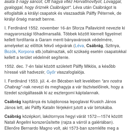
ásata ö nagy sáncot, Ott hagyá vitéz Horvatinovityot, Lovaggal,
gyaloggal, hogy őriznék Csábrágot".
Léva után Csábrágot is
elfoglalták a királyi csapatok és visszaadták Pálffy Péternek, de
királyi őrség maradt benne.
I. Ferdinánd 1552. november 16-án Sforza Pallavicinit nevezte ki
magyarországi főhadimarsallá. Többek között kiemelt figyelmet
kellett fordítania a Garam menti bányavárosok védelmére,
amelyeket az előttük fekvő végvárak (
Léva
,
Csábrág
, Szitnya,
Bozók
,
Korpona
stb.)oltalmaztak, sőt szükség esetén csapatokkal
kellett a terület védelmét segítenie.
1552. dec. 7-én falai között született Pálffy Miklós, a később
híressé vált hadvezér,
Győr
visszafoglalója.
I. Ferdinánd 1553. júl. 4.-én Bécsben kelt levelében
"arx nostra
Chabrag"
-nak nevezi és meghagyja a vár tisztviselőinek, hogy a
tizedet szolgáltassák ki az esztergomi káptalannak.
Csábrág
kapitánya és tulajdonosa lepoglavai Krusich János
János lett, aki Pálffy Katalin férjeként jutott a vár birtokába.
Csábrág
középkori, lakótornyos hegyi várát 1572—1574 között
Natali Angelini korszerűsítette (rajza a várról a galériában).
Ellenőre Bernardo Magno volt, aki 1573-ban szemlélte meg a