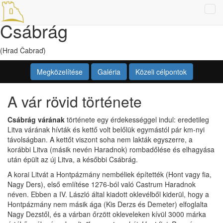
Tog
Csábrág
navi
(Hrad Čabraď)
Megközelítése
Galéria
Közeli célpontok
A vár rövid története
Csábrág várának
története egy érdekességgel indul: eredetileg
Litva várának hívták és kettő volt belőlük egymástól pár km-nyi
távolságban. A kettőt viszont soha nem lakták egyszerre, a
korábbi Litva (másik nevén Haradnok) rombadőlése és elhagyása
után épült az új Litva, a későbbi Csábrág.
A korai Litvát a Hontpázmány nembéliek építették (Hont vagy fia,
Nagy Ders), első említése 1276-ból való Castrum Haradnok
néven. Ebben a IV. László által kiadott oklevélből kiderül, hogy a
Hontpázmány nem másik ága (Kis Derzs és Demeter) elfoglalta
Nagy Dezstől, és a várban őrzött okleveleken kívül 3000 márka