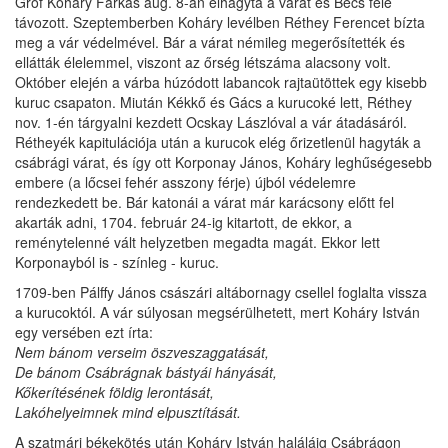
Gróf Koháry Farkas aug. 8-án elhagyta a várat és Bécs felé
távozott. Szeptemberben Koháry levélben Réthey Ferencet bízta
meg a vár védelmével. Bár a várat némileg megerősítették és
ellátták élelemmel, viszont az őrség létszáma alacsony volt.
Október elején a várba húzódott labancok rajtaütöttek egy kisebb
kuruc csapaton. Miután Kékkő és Gács a kurucoké lett, Réthey
nov. 1-én tárgyalni kezdett Ocskay Lászlóval a vár átadásáról.
Rétheyék kapitulációja után a kurucok elég őrizetlenül hagyták a
csábrági várat, és így ott Korponay János, Koháry leghűségesebb
embere (a lőcsei fehér asszony férje) újból védelemre
rendezkedett be. Bár katonái a várat már karácsony előtt fel
akarták adni, 1704. február 24-ig kitartott, de ekkor, a
reménytelenné vált helyzetben megadta magát. Ekkor lett
Korponayból is - színleg - kuruc.
1709-ben Pálffy János császári altábornagy csellel foglalta vissza
a kurucoktól. A vár súlyosan megsérülhetett, mert Koháry István
egy versében ezt írta:
Nem bánom verseim öszveszaggatását,
De bánom Csábrágnak bástyái hányását,
Kőkerítésének földig lerontását,
Lakóhelyeimnek mind elpusztítását.
A szatmári békekötés után Koháry István haláláig Csábrágon