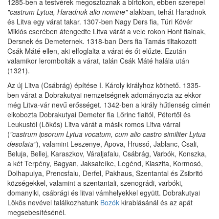
1285-ben a testvérek megosztoznak a birtokon, ebben szerepel
"castrum Lytua, Haradnuk alio nomine"
alakban, tehát Haradnok
és Litva egy várat takar. 1307-ben Nagy Ders fia, Túri Kövér
Miklós cserében átengedte Litva várát a vele rokon Hont fiainak,
Dersnek és Demeternek. 1318-ban Ders fia Tamás tiltakozott
Csák Máté ellen, aki elfoglalta a várat és őt elűzte. Ezután
valamikor lerombolták a várat, talán Csák Máté halála után
(1321).
Az új Litva (Csábrág) építése I. Károly királyhoz köthető. 1335-
ben várat a Dobrakutyai nemzetségnek adományozta az ekkor
még Litva-vár nevű erősséget. 1342-ben a király hűtlenség címén
elkobozta Dobrakutyai Demeter fia Lőrinc fiaitól, Pétertől és
Leukustól (Lökös) Litva várát a másik romos Litva várral
(
"castrum ipsorum Lytua vocatum, cum alio castro similiter Lytua
desolata"
), valamint Leszenye, Apova, Hrussó, Jablanc, Csali,
Beluja, Bellej, Karaszkov, Váraljafalu, Csábrág, Varbók, Konszka,
a két Terpény, Bagyan, Jaksateíke, Legénd, Klaszita, Kormosó,
Dolhapulya, Prencsfalu, Derfel, Pakhaus, Szentantal és Zsibritó
községekkel, valamint a szentantali, szenográdi, varbóki,
domanyiki, csábrági és litvai vámhelyekkel együtt. Dobrakutyai
Lökös nevével találkozhatunk
Bozók
kirablásánál és az apát
megsebesítésénél.