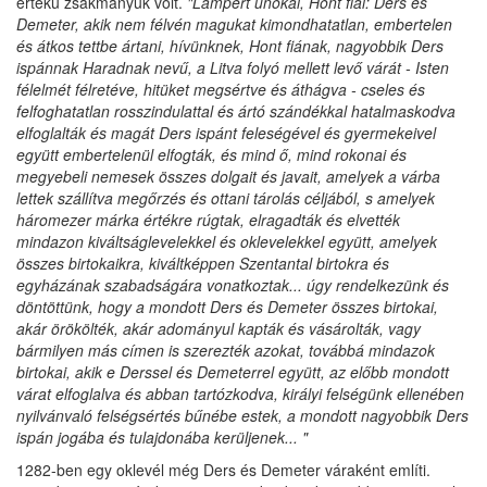
értékű zsákmányuk volt.
"Lampert unokái, Hont fiai: Ders és
Demeter, akik nem félvén magukat kimondhatatlan, embertelen
és átkos tettbe ártani, hívünknek, Hont fiának, nagyobbik Ders
ispánnak Haradnak nevű, a Litva folyó mellett levő várát - Isten
félelmét félretéve, hitüket megsértve és áthágva - cseles és
felfoghatatlan rosszindulattal és ártó szándékkal hatalmaskodva
elfoglalták és magát Ders ispánt feleségével és gyermekeivel
együtt embertelenül elfogták, és mind ő, mind rokonai és
megyebeli nemesek összes dolgait és javait, amelyek a várba
lettek szállítva megőrzés és ottani tárolás céljából, s amelyek
háromezer márka értékre rúgtak, elragadták és elvették
mindazon kiváltságlevelekkel és oklevelekkel együtt, amelyek
összes birtokaikra, kiváltképpen Szentantal birtokra és
egyházának szabadságára vonatkoztak... úgy rendelkezünk és
döntöttünk, hogy a mondott Ders és Demeter összes birtokai,
akár örökölték, akár adományul kapták és vásárolták, vagy
bármilyen más címen is szerezték azokat, továbbá mindazok
birtokai, akik e Derssel és Demeterrel együtt, az előbb mondott
várat elfoglalva és abban tartózkodva, királyi felségünk ellenében
nyilvánvaló felségsértés bűnébe estek, a mondott nagyobbik Ders
ispán jogába és tulajdonába kerüljenek... "
1282-ben egy oklevél még Ders és Demeter váraként említi.