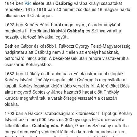
1614-ben
Vác
elsete után
Csábrág
várába királyi csapatokat
rendeltek. 1615-1616-ban 40 német zsoldos és 16 magyar hajdú
állomásozott Csábrágon.
1622-ben Koháry Péter bárói rangot nyert, és adományként
megkapta II. Ferdinánd királytól
Csábrág
és Szitnya várait a
hozzájuk tartozó falvakkal együtt.
Bethlen Gábor és később I. Rákóczi György Felső-Magyarországi
hadjáratai alatt Csábrág nem állt ellen az erdélyi hadaknak,
ostromáról nincs adat. A békekötések után rendre visszakerült a
császárhű Koháryakhoz.
1682-ben Thököly és Ibrahim pasa Fülek ostrománál elfogták
Koháry Istvánt. Thölöly csapatai előtt Csábrág is megnyitotta a
kapuit. Koháry fogsága idején több verset is írt. A törököket Bécs
alatt megverő Sobiesky János hazatérő hadai előtt Thököly
kurucai meghátráltak, a várak őrsége visszatért a császári
oldalra.
1703-ban a Rákóczi szabadságharc kitörésekor I. Lipót gr. Koháry
Istvánt bízta meg 500 lovas és 300 gyalogos felszerelésével a
felkelők ellen.
Csábrág vára
Kékkő, Gács és Szécsény mellett a
megyei nemesség védelmét látta el a kurucok támadása ellen.