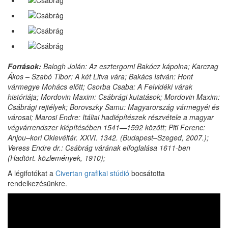
Források:
Balogh Jolán: Az esztergomi Bakócz kápolna; Karczag
Ákos – Szabó Tibor: A két Litva vára; Bakács István: Hont
vármegye Mohács előtt; Csorba Csaba: A Felvidéki várak
históriája; Mordovin Maxim: Csábrági kutatások; Mordovin Maxim:
Csábrági rejtélyek; Borovszky Samu: Magyarország vármegyéi és
városai; Marosi Endre: Itáliai hadiépítészek részvétele a magyar
végvárrendszer kiépítésében 1541—1592 között; Piti Ferenc:
Anjou–kori Oklevéltár. XXVI. 1342. (Budapest–Szeged, 2007.);
Veress Endre dr.: Csábrág várának elfoglalása 1611-ben
(Hadtört. közlemények, 1910);
A légifotókat a
Civertan grafikai stúdió
bocsátotta
rendelkezésünkre.