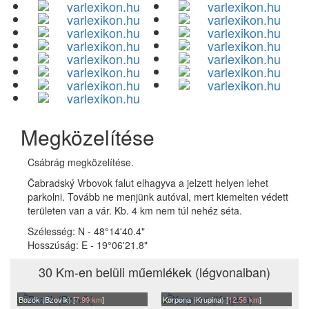
Megközelítése
Csábrág megközelítése.
Čabradský Vrbovok falut elhagyva a jelzett helyen lehet
parkolni. Tovább ne menjünk autóval, mert kiemelten védett
területen van a vár. Kb. 4 km nem túl nehéz séta.
Szélesség:
N - 48°14'40.4"
Hosszúság:
E - 19°06'21.8"
30 Km-en belüli műemlékek (légvonalban)
Bozók (Bzovík) [
7.99 km
]
Korpona (Krupina) [
12.58 km
]