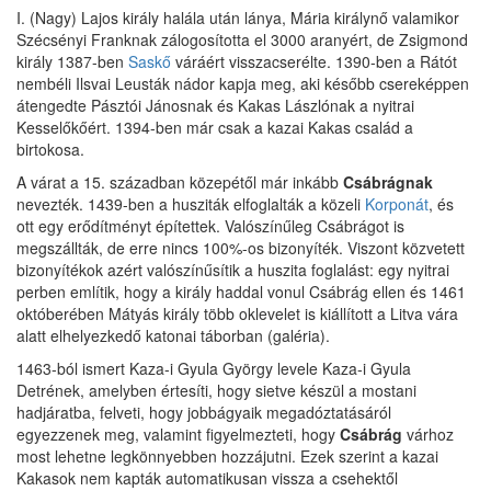
I. (Nagy) Lajos király halála után lánya, Mária királynő valamikor
Szécsényi Franknak zálogosította el 3000 aranyért, de Zsigmond
király 1387-ben
Saskő
váráért visszacserélte. 1390-ben a Rátót
nembéli Ilsvai Leusták nádor kapja meg, aki később csereképpen
átengedte Pásztói Jánosnak és Kakas Lászlónak a nyitrai
Kesselőkőért. 1394-ben már csak a kazai Kakas család a
birtokosa.
A várat a 15. században közepétől már inkább
Csábrágnak
nevezték. 1439-ben a husziták elfoglalták a közeli
Korponát
, és
ott egy erődítményt építettek. Valószínűleg Csábrágot is
megszállták, de erre nincs 100%-os bizonyíték. Viszont közvetett
bizonyítékok azért valószínűsítik a huszita foglalást: egy nyitrai
perben említik, hogy a király haddal vonul Csábrág ellen és 1461
októberében Mátyás király több oklevelet is kiállított a Litva vára
alatt elhelyezkedő katonai táborban (galéria).
1463-ból ismert Kaza-i Gyula György levele Kaza-i Gyula
Detrének, amelyben értesíti, hogy sietve készül a mostani
hadjáratba, felveti, hogy jobbágyaik megadóztatásáról
egyezzenek meg, valamint figyelmezteti, hogy
Csábrág
várhoz
most lehetne legkönnyebben hozzájutni. Ezek szerint a kazai
Kakasok nem kapták automatikusan vissza a csehektől