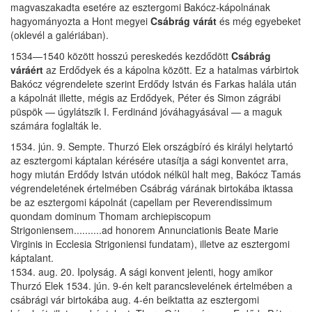
magvaszakadta esetére az esztergomi Bakócz-kápolnának
hagyományozta a Hont megyei
Csábrág várát
és még egyebeket
(oklevél a galériában).
1534—1540 között hosszú pereskedés kezdődött
Csábrág
váráért
az Erdődyek és a kápolna között. Ez a hatalmas várbirtok
Bakócz végrendelete szerint Erdődy István és Farkas halála után
a kápolnát illette, mégis az Erdődyek, Péter és Simon zágrábi
püspök — úgylátszik I. Ferdinánd jóváhagyásával — a maguk
számára foglalták le.
1534. jún. 9. Sempte. Thurzó Elek országbíró és királyi helytartó
az esztergomi káptalan kérésére utasítja a sági konventet arra,
hogy miután Erdődy István utódok nélkül halt meg, Bakócz Tamás
végrendeletének értelmében Csábrág várának birtokába iktassa
be az esztergomi kápolnát (capellam per Reverendissimum
quondam dominum Thomam archiepiscopum
Strigoniensem..........ad honorem Annunciationis Beate Marie
Virginis in Ecclesia Strigoniensi fundatam), illetve az esztergomi
káptalant.
1534. aug. 20. Ipolyság. A sági konvent jelenti, hogy amikor
Thurzó Elek 1534. jún. 9-én kelt parancslevelének értelmében a
csábrági vár birtokába aug. 4-én beiktatta az esztergomi