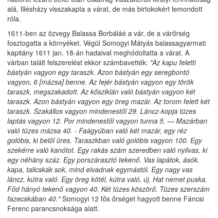
alá, Illésházy visszakapta a várat, de más birtokokért lemondott
róla.
1611-ben az özvegy Balassa Borbáláé a vár, de a várőrség
fosztogatta a környéket. Végül Somogyi Mátyás balassagyarmati
kapitány 1611 jan. 18-án hadaival meghódoltatta a várat. A
várban talált felszerelést ekkor számbavették:
"Az kapu feletti
bástyán vagyon egy taraszk. Azon bástyán egy seregbontó
vagyon, 6 [mázsa] benne. Az fejér bástyán vagyon egy török
taraszk, megszakadott. Az kősziklán való bástyán vagyon két
taraszk. Azon bástyán vagyon egy öreg mazár. Az torom felett két
taraszk. Szakállos vagyon mindenestől 29. Láncz-kopja tüzes
laptás vagyon 12. Por mindenestől vagyon tunna 5. — Mazárban
való tüzes mázsa 40. - Faágyúban való két mazár, egy réz
golóbis, ki belől üres. Taraszkban való golóbis vagyon 100. Egy
szekérre való kanótot. Egy rakás szám szeredben való nyilvas, ki
egy néhány száz. Egy porszárasztó tekenő. Vas lapátok, ásók,
kapa, talicskák sok, mind elvadnak egymástól. Egy nagy vas
láncz, kútra való. Egy öreg kötél, kútra való, új. Hat nemet puska.
Főd hányó tekenő vagyon 40. Két tüzes köszörő. Tüzes szerszám
fazecskában 40."
Somogyi 12 fős őrséget hagyott benne Fáncsi
Ferenc parancsnoksága alatt.