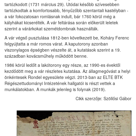
tartózkodott (1731 március 29). Utódai később szívesebben
tartózkodtak a komfortosabb, fényűzőbb szentantali kastélyban -
a vár fokozatosan romlásnak indult, bár 1760 körül még a
kályhákat kicserélték. A vár feltárása során előkerült leletek
szerint a várárkokat szemétdombnak használták.
A vár végső pusztulása 1812-ben következett be, Koháry Ferenc
felgyújtatta a már romos várat. A kaputorony azonban
viszonylagos épségben vészelte át, a kutatások szerint a 19.
században kovácsműhely működött benne.
1986 körül ledőlt a lakótorony egy része, az 1990-es évektől
kezdődött meg a vár részletes kutatása. Az állagmegóvást a helyi
önkéntesek Rondel egyesülete végzi. 2013-ban az ELTE BTK
Régészettudományi Intézetének hallgatói is részt vettek a
munkálatokban. A munkák jelenleg is folynak (2019).
Cikk szerzője: Szöllősi Gábor