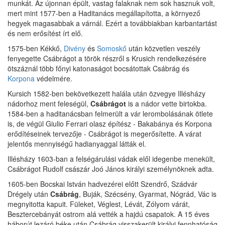
munkát. Az újonnan épült, vastag falaknak nem sok hasznuk volt,
mert mint 1577-ben a Haditanács megállapította, a környező
hegyek magasabbak a várnál. Ezért a továbbiakban karbantartást
és nem erősítést írt elő.
1575-ben Kékkő,
Divény
és
Somoskő
után közvetlen veszély
fenyegette Csábrágot a török részről s Krusich rendelkezésére
ötszáznál több főnyi katonaságot bocsátottak Csábrág és
Korpona
védelmére.
Kursich 1582-ben bekövetkezett halála után özvegye Illésházy
nádorhoz ment feleségül,
Csábrágot
is a nádor vette birtokba.
1584-ben a haditanácsban felmerült a vár lerombolásának ötlete
is, de végül Giulio Ferrari olasz építész - Bakabánya és Korpona
erődítéseinek tervezője - Csábrágot is megerősítette. A várat
jelentős mennyiségű hadianyaggal látták el.
Illésházy 1603-ban a felségárulási vádak elől idegenbe menekült,
Csábrágot Rudolf császár Joó János királyi személynöknek adta.
1605-ben Bocskai István hadvezérei előtt Szendrő, Szádvár
Drégely után
Csábrág
, Buják, Szécsény, Gyarmat, Nógrád, Vác is
megnyitotta kapuit. Füleket, Véglest, Lévát, Zólyom várát,
Besztercebányát ostrom alá vették a hajdú csapatok. A 15 éves
háborút lezáró béke után Csábrág visszakerült királyi fennhatóság