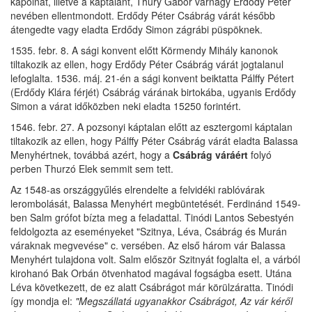
kápolnát, illetve a káptalant, Thury Gábor várnagy Erdődy Péter
nevében ellentmondott. Erdődy Péter Csábrág várát később
átengedte vagy eladta Erdődy Simon zágrábi püspöknek.
1535. febr. 8. A sági konvent előtt Körmendy Mihály kanonok
tiltakozik az ellen, hogy Erdődy Péter Csábrág várát jogtalanul
lefoglalta. 1536. máj. 21-én a sági konvent beiktatta Pálffy Pétert
(Erdődy Klára férjét) Csábrág várának birtokába, ugyanis Erdődy
Simon a várat időközben neki eladta 15250 forintért.
1546. febr. 27. A pozsonyi káptalan előtt az esztergomi káptalan
tiltakozik az ellen, hogy Pálffy Péter Csábrág várát eladta Balassa
Menyhértnek, továbbá azért, hogy a
Csábrág váráért
folyó
perben Thurzó Elek semmit sem tett.
Az 1548-as országgyűlés elrendelte a felvidéki rablóvárak
lerombolását, Balassa Menyhért megbüntetését. Ferdinánd 1549-
ben Salm grófot bízta meg a feladattal. Tinódi Lantos Sebestyén
feldolgozta az eseményeket "Szitnya, Léva, Csábrág és Murán
váraknak megvevése" c. versében. Az első három vár Balassa
Menyhért tulajdona volt. Salm először Szitnyát foglalta el, a várból
kirohanó Bak Orbán ötvenhatod magával fogságba esett. Utána
Léva következett, de ez alatt Csábrágot már körülzáratta. Tinódi
így mondja el:
"Megszállatá ugyanakkor Csábrágot, Az vár kéről