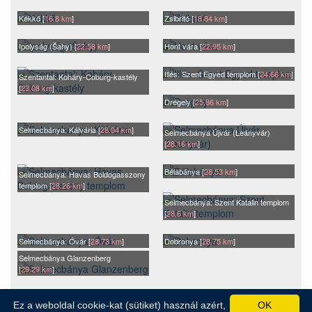
Kékkő [
16.8 km
]
Zsibritó [
18.84 km
]
Ipolyság (Šahy) [
22.58 km
]
Hont vára [
22.95 km
]
Illés: Szent Egyed templom [
24.66 km
]
Szentantal: Koháry-Coburg-kastély
[
23.08 km
]
Drégely [
25.86 km
]
Selmecbánya: Kálvária [
28.04 km
]
Selmecbánya Újvár (Leányvár)
[
28.16 km
]
Bélabánya [
28.53 km
]
Selmecbánya: Havas Boldogasszony
templom [
28.26 km
]
Selmecbánya: Szent Katalin templom
[
28.6 km
]
Selmecbánya: Óvár [
28.73 km
]
Dobronya [
28.75 km
]
Selmecbánya Glanzenberg
[
29.29 km
]
Ez a weboldal cookie-kat (sütiket) használ azért,
OK