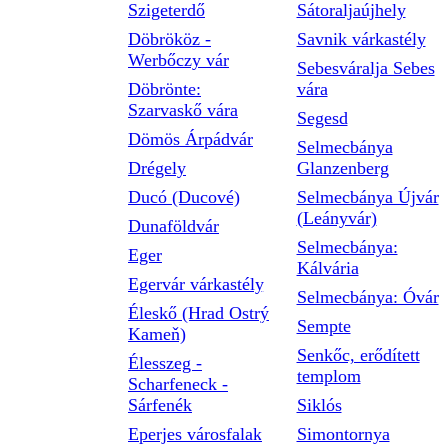
Szigeterdő
Sátoraljaújhely
Döbrököz -
Savnik várkastély
Werbőczy vár
Sebesváralja Sebes
Döbrönte:
vára
Szarvaskő vára
Segesd
Dömös Árpádvár
Selmecbánya
Drégely
Glanzenberg
Ducó (Ducové)
Selmecbánya Újvár
(Leányvár)
Dunaföldvár
Selmecbánya:
Eger
Kálvária
Egervár várkastély
Selmecbánya: Óvár
Éleskő (Hrad Ostrý
Sempte
Kameň)
Senkőc, erődített
Élesszeg -
templom
Scharfeneck -
Sárfenék
Siklós
Eperjes városfalak
Simontornya