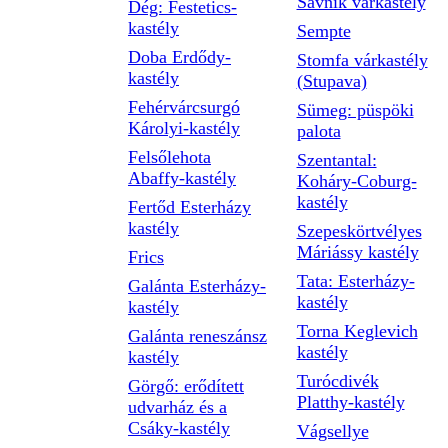
Savnik várkastély
Dég: Festetics-
kastély
Sempte
Doba Erdődy-
Stomfa várkastély
kastély
(Stupava)
Fehérvárcsurgó
Sümeg: püspöki
Károlyi-kastély
palota
Felsőlehota
Szentantal:
Abaffy-kastély
Koháry-Coburg-
kastély
Fertőd Esterházy
kastély
Szepeskörtvélyes
Máriássy kastély
Frics
Tata: Esterházy-
Galánta Esterházy-
kastély
kastély
Torna Keglevich
Galánta reneszánsz
kastély
kastély
Turócdivék
Görgő: erődített
Platthy-kastély
udvarház és a
Csáky-kastély
Vágsellye