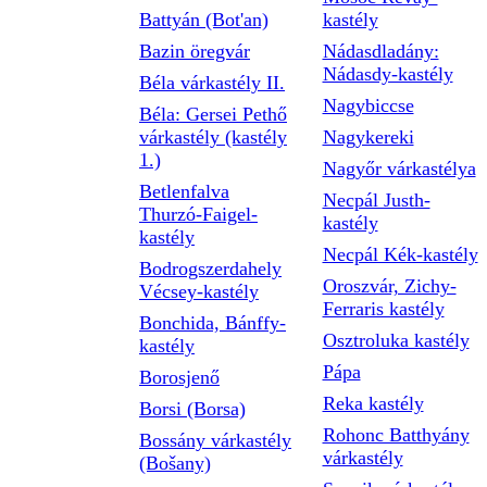
Battyán (Bot'an)
kastély
Bazin öregvár
Nádasdladány:
Nádasdy-kastély
Béla várkastély II.
Nagybiccse
Béla: Gersei Pethő
várkastély (kastély
Nagykereki
1.)
Nagyőr várkastélya
Betlenfalva
Necpál Justh-
Thurzó-Faigel-
kastély
kastély
Necpál Kék-kastély
Bodrogszerdahely
Oroszvár, Zichy-
Vécsey-kastély
Ferraris kastély
Bonchida, Bánffy-
Osztroluka kastély
kastély
Pápa
Borosjenő
Reka kastély
Borsi (Borsa)
Rohonc Batthyány
Bossány várkastély
várkastély
(Bošany)