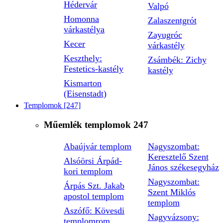
Hédervár
Valpó
Homonna
Zalaszentgrót
várkastélya
Zayugróc
Kecer
várkastély
Keszthely:
Zsámbék: Zichy
Festetics-kastély
kastély
Kismarton
(Eisenstadt)
Templomok
[247]
Műemlék templomok
247
Abaújvár templom
Nagyszombat:
Keresztelő Szent
Alsóörsi Árpád-
János székesegyház
kori templom
Nagyszombat:
Árpás Szt. Jakab
Szent Miklós
apostol templom
templom
Aszófő: Kövesdi
Nagyvázsony:
templomrom