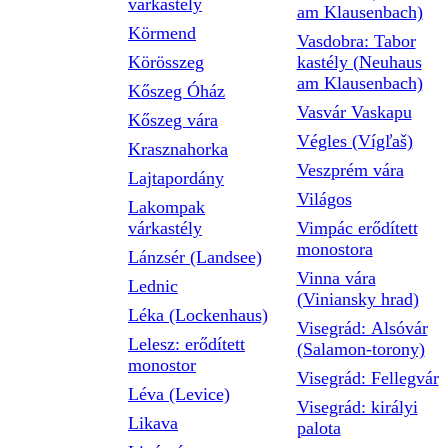
várkastély
am Klausenbach)
Körmend
Vasdobra: Tabor
Körösszeg
kastély (Neuhaus
am Klausenbach)
Kőszeg Óház
Vasvár Vaskapu
Kőszeg vára
Végles (Vígľaš)
Krasznahorka
Veszprém vára
Lajtapordány
Világos
Lakompak
várkastély
Vimpác erődített
monostora
Lánzsér (Landsee)
Vinna vára
Lednic
(Viniansky hrad)
Léka (Lockenhaus)
Visegrád: Alsóvár
Lelesz: erődített
(Salamon-torony)
monostor
Visegrád: Fellegvár
Léva (Levice)
Visegrád: királyi
Likava
palota