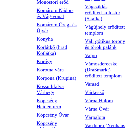
Monostori erőd
Vágsziklás
Komárom Nádor-
erődített kolostor
és Vág-vonal
(Skalka)
Komárom Öreg- és
Vágújhely erődített
Újvár
templom
Konyha
Vál: gótikus torony
Korlátkő (hrad
és török palánk
Kotlátka)
Valpó
Kórógy
Vámosderecske
Korotna vára
(Draßmarkt)
erődített templom
Korpona (Krupina)
Varasd
Kossuthfalva
Várhegy
Várkesző
Köpcsény
Várna Halom
Heidenturm
Várna Óvár
Köpcsény Óvár
Várpalota
Köpcsény
Vasdobra (Neuhaus