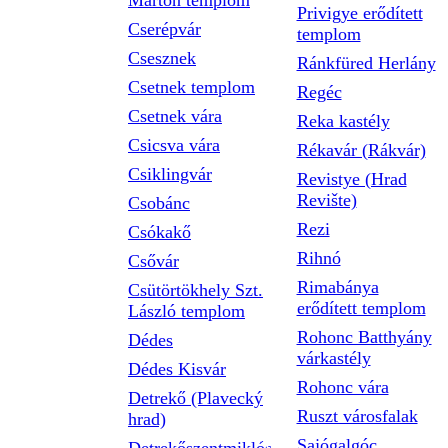
Márton templom
Privigye erődített
Cserépvár
templom
Csesznek
Ránkfüred Herlány
Csetnek templom
Regéc
Csetnek vára
Reka kastély
Csicsva vára
Rékavár (Rákvár)
Csiklingvár
Revistye (Hrad
Revište)
Csobánc
Rezi
Csókakő
Rihnó
Csővár
Rimabánya
Csütörtökhely Szt.
erődített templom
László templom
Rohonc Batthyány
Dédes
várkastély
Dédes Kisvár
Rohonc vára
Detrekő (Plavecký
Ruszt városfalak
hrad)
Sajógalgóc