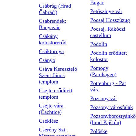
Bugac
Csábrág (Hrad
Petőszinye vár
Čabraď)
Pocsaj Hosszúzug
Csabrendek:
Banyavár
Pocsaj, Rákóczi
castellum
Csákány
kolostorerőd
Podolin
Csáktornya
Podolin erődített
kolostor
Csányó
Pomogy
Csáva Keresztelő
(Pamhagen)
Szent János
templom
Pottenburg - Pat
vára
Csejte erődített
templom
Pozsony vár
Csejte vára
Pozsony városfalak
(Čachtice)
Pozsonyborostyánkő
Cseklész
(hrad Pajštún)
Cserény Szt.
Pölöske