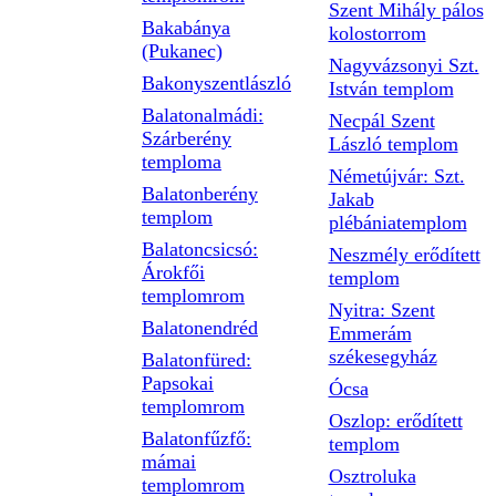
Szent Mihály pálos
Bakabánya
kolostorrom
(Pukanec)
Nagyvázsonyi Szt.
Bakonyszentlászló
István templom
Balatonalmádi:
Necpál Szent
Szárberény
László templom
temploma
Németújvár: Szt.
Balatonberény
Jakab
templom
plébániatemplom
Balatoncsicsó:
Neszmély erődített
Árokfői
templom
templomrom
Nyitra: Szent
Balatonendréd
Emmerám
székesegyház
Balatonfüred:
Papsokai
Ócsa
templomrom
Oszlop: erődített
Balatonfűzfő:
templom
mámai
Osztroluka
templomrom