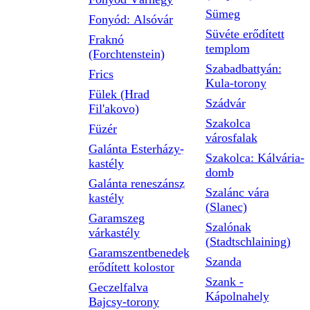
Sümeg
Fonyód: Alsóvár
Süvéte erődített
Fraknó
templom
(Forchtenstein)
Szabadbattyán:
Frics
Kula-torony
Fülek (Hrad
Szádvár
Fil'akovo)
Szakolca
Füzér
városfalak
Galánta Esterházy-
Szakolca: Kálvária-
kastély
domb
Galánta reneszánsz
Szalánc vára
kastély
(Slanec)
Garamszeg
Szalónak
várkastély
(Stadtschlaining)
Garamszentbenedek
Szanda
erődített kolostor
Szank -
Geczelfalva
Kápolnahely
Bajcsy-torony