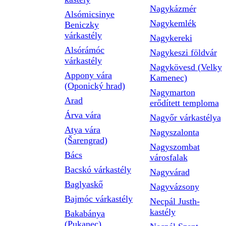
Nagykázmér
Alsómicsinye
Nagykemlék
Beniczky
várkastély
Nagykereki
Alsórámóc
Nagykeszi földvár
várkastély
Nagykövesd (Velky
Appony vára
Kamenec)
(Oponický hrad)
Nagymarton
Arad
erődített temploma
Árva vára
Nagyőr várkastélya
Atya vára
Nagyszalonta
(Šarengrad)
Nagyszombat
Bács
városfalak
Bacskó várkastély
Nagyvárad
Baglyaskő
Nagyvázsony
Bajmóc várkastély
Necpál Justh-
kastély
Bakabánya
(Pukanec)