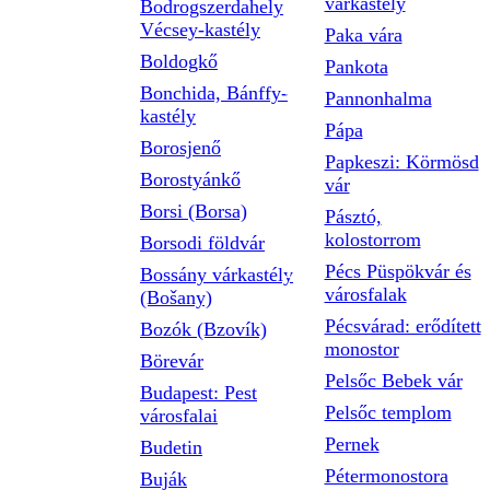
várkastély
Bodrogszerdahely
Vécsey-kastély
Paka vára
Boldogkő
Pankota
Bonchida, Bánffy-
Pannonhalma
kastély
Pápa
Borosjenő
Papkeszi: Körmösd
Borostyánkő
vár
Borsi (Borsa)
Pásztó,
kolostorrom
Borsodi földvár
Pécs Püspökvár és
Bossány várkastély
városfalak
(Bošany)
Pécsvárad: erődített
Bozók (Bzovík)
monostor
Börevár
Pelsőc Bebek vár
Budapest: Pest
Pelsőc templom
városfalai
Pernek
Budetin
Pétermonostora
Buják