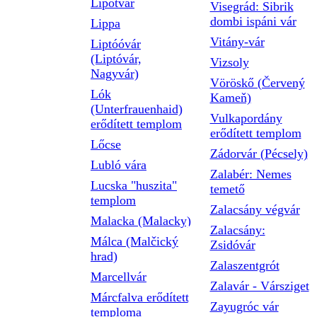
Lipótvár
Visegrád: Sibrik
dombi ispáni vár
Lippa
Vitány-vár
Liptóóvár
(Liptóvár,
Vizsoly
Nagyvár)
Vöröskő (Červený
Lók
Kameň)
(Unterfrauenhaid)
Vulkapordány
erődített templom
erődített templom
Lőcse
Zádorvár (Pécsely)
Lubló vára
Zalabér: Nemes
Lucska "huszita"
temető
templom
Zalacsány végvár
Malacka (Malacky)
Zalacsány:
Málca (Malčický
Zsidóvár
hrad)
Zalaszentgrót
Marcellvár
Zalavár - Vársziget
Márcfalva erődített
Zayugróc vár
temploma