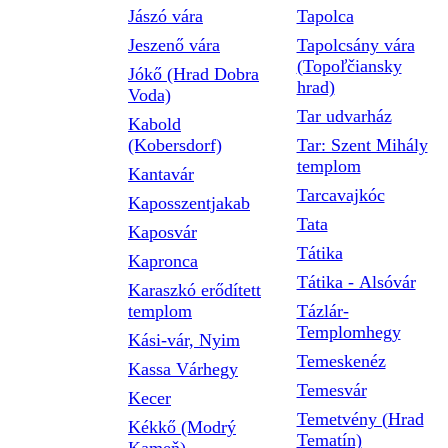
Jászó vára
Tapolca
Jeszenő vára
Tapolcsány vára
(Topoľčiansky
Jókő (Hrad Dobra
hrad)
Voda)
Tar udvarház
Kabold
(Kobersdorf)
Tar: Szent Mihály
templom
Kantavár
Tarcavajkóc
Kaposszentjakab
Tata
Kaposvár
Tátika
Kapronca
Tátika - Alsóvár
Karaszkó erődített
templom
Tázlár-
Templomhegy
Kási-vár, Nyim
Temeskenéz
Kassa Várhegy
Temesvár
Kecer
Temetvény (Hrad
Kékkő (Modrý
Tematín)