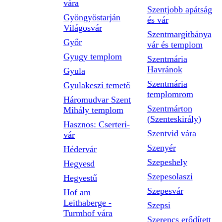
vára
Szentjobb apátság
Gyöngyöstarján
és vár
Világosvár
Szentmargitbánya
Győr
vár és templom
Gyugy templom
Szentmária
Havránok
Gyula
Szentmária
Gyulakeszi temető
templomrom
Háromudvar Szent
Szentmárton
Mihály templom
(Szenteskirály)
Hasznos: Cserteri-
Szentvid vára
vár
Szenyér
Hédervár
Szepeshely
Hegyesd
Szepesolaszi
Hegyestű
Szepesvár
Hof am
Leithaberge -
Szepsi
Turmhof vára
Szerencs erődített