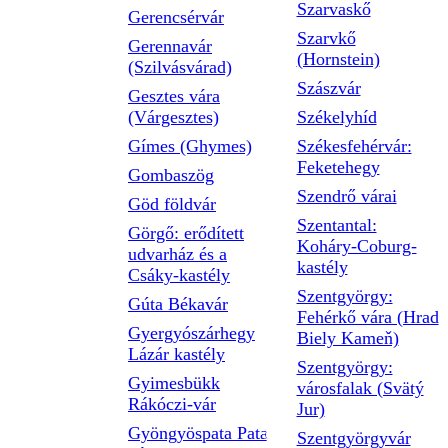
Szarvaskő
Gerencsérvár
Szarvkő
Gerennavár
(Hornstein)
(Szilvásvárad)
Szászvár
Gesztes vára
(Várgesztes)
Székelyhíd
Gímes (Ghymes)
Székesfehérvár:
Feketehegy
Gombaszög
Szendrő várai
Göd földvár
Szentantal:
Görgő: erődített
Koháry-Coburg-
udvarház és a
kastély
Csáky-kastély
Szentgyörgy:
Gúta Békavár
Fehérkő vára (Hrad
Gyergyószárhegy
Biely Kameň)
Lázár kastély
Szentgyörgy:
Gyimesbükk
városfalak (Svätý
Rákóczi-vár
Jur)
Gyöngyöspata Pata
Szentgyörgyvár