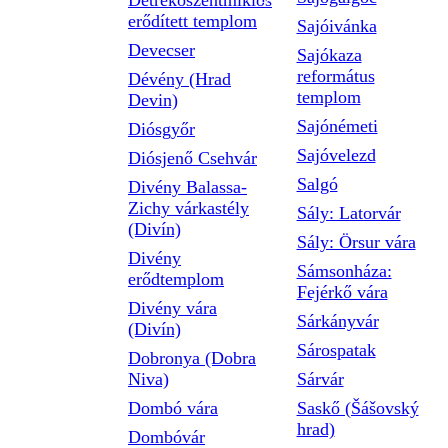
Detrekőszentmiklós
erődített templom
Sajóivánka
Devecser
Sajókaza
református
Dévény (Hrad
templom
Devin)
Sajónémeti
Diósgyőr
Sajóvelezd
Diósjenő Csehvár
Salgó
Divény Balassa-
Zichy várkastély
Sály: Latorvár
(Divín)
Sály: Örsur vára
Divény
Sámsonháza:
erődtemplom
Fejérkő vára
Divény vára
Sárkányvár
(Divín)
Sárospatak
Dobronya (Dobra
Niva)
Sárvár
Dombó vára
Saskő (Šášovský
hrad)
Dombóvár