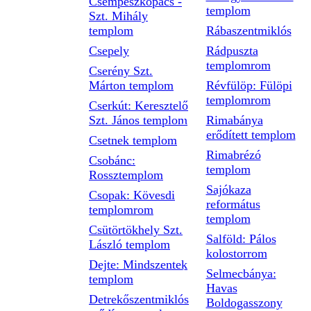
Csempeszkopács -
templom
Szt. Mihály
templom
Rábaszentmiklós
Csepely
Rádpuszta
templomrom
Cserény Szt.
Márton templom
Révfülöp: Fülöpi
templomrom
Cserkút: Keresztelő
Szt. János templom
Rimabánya
erődített templom
Csetnek templom
Rimabrézó
Csobánc:
templom
Rossztemplom
Sajókaza
Csopak: Kövesdi
református
templomrom
templom
Csütörtökhely Szt.
Salföld: Pálos
László templom
kolostorrom
Dejte: Mindszentek
Selmecbánya:
templom
Havas
Detrekőszentmiklós
Boldogasszony