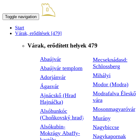
Toggle navigation
Start
Várak, erődítések
[479]
Várak, erődített helyek
479
Abaújvár
Mecseknádasd:
Schlossberg
Abaújvár templom
Mihályi
Adorjánvár
Modor (Modra)
Ágasvár
Modrafalva Éleskő
Ajnácskő (Hrad
vára
Hajnáčka)
Mosonmagyaróvár
Alsóhunkóc
(Choňkovský hrad)
Murány
Alsókubin-
Nagybiccse
Mokrágy Abaffy-
Nagykapornak
kastély