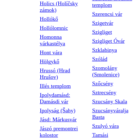
Holics (Holíčsky
templom
zámok)
Szerencsi vár
Hollókő
Szigetvár
Hollólomnic
Szigliget
Homonna
Szigliget Óvár
várkastélya
Szklabinya
Hont vára
Szólád
Hölgykő
Szomolány
Hrussó (Hrad
(Smolenice)
Hrušov)
Szőcsény
Illés templom
Sztrecsény
Ipolydamásd:
Damásdi vár
Szucsány Skala
Ipolyság (Šahy)
Szucsányváralja
Basta
Jásd: Márkusvár
Szulyó vára
Jászó premontrei
kolostor
Tamási