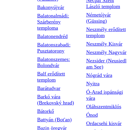
Necpál Szent
László templom
Bakonyújvár
Németújvár
Balatonalmádi:
(Güssing)
Szárberény
temploma
Neszmély erődített
templom
Balatonendréd
Neszmély Kisvár
Balatonszabadi:
Pusztatorony
Neszmély Nagyvár
Balatonszemes:
Nezsider (Neusiedl
Bolondvár
am See)
Balf erődített
Nógrád vára
templom
Nyitra
Barátudvar
Ó-Arad ispánsági
Barkó vára
vára
(Brekovský hrad)
Oláhszentmiklós
Bátorkő
Ónod
Battyán (Bot'an)
Ordacsehi kisvár
Bazin öregvár