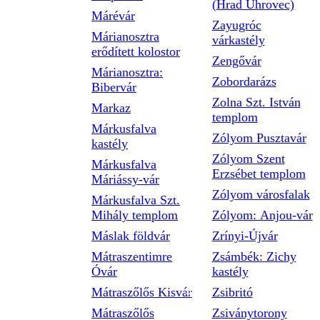
(Hrad Uhrovec)
Márévár
Zayugróc
Márianosztra
várkastély
erődített kolostor
Zengővár
Márianosztra:
Zobordarázs
Bibervár
Zolna Szt. István
Markaz
templom
Márkusfalva
Zólyom Pusztavár
kastély
Zólyom Szent
Márkusfalva
Erzsébet templom
Máriássy-vár
Zólyom városfalak
Márkusfalva Szt.
Mihály templom
Zólyom: Anjou-vár
Máslak földvár
Zrínyi-Újvár
Mátraszentimre
Zsámbék: Zichy
Óvár
kastély
Mátraszőlős Kisvár
Zsibritó
Mátraszőlős
Zsiványtorony