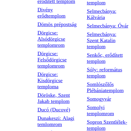
erődített templom
templom
Divény
Selmecbánya:
erődtemplom
Kálvária
Dömös prépostság
Selmecbánya: Óvár
Dörgicse:
Selmecbánya:
Alsódörgicse
Szent Katalin
templomrom
templom
Dörgicse:
Senkőc, erődített
Felsődörgicse
templom
templomrom
Sóly: református
Dörgicse:
templom
Kisdörgicse
Somlószőlős
temploma
Plébániatemplom
Döröske, Szent
Somogyvár
Jakab templom
Somolyi
Ducó (Ducové)
templomrom
Dunakeszi: Alagi
Sopron Szentlélek-
temlomrom
templom