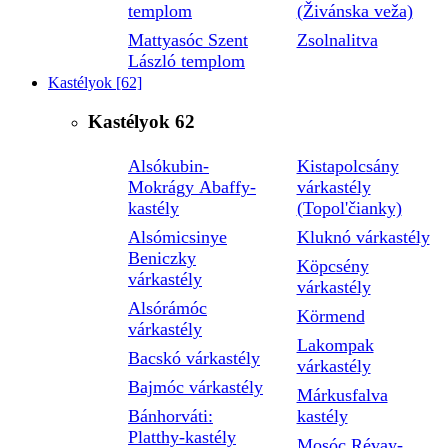
templom
(Živánska veža)
Mattyasóc Szent
Zsolnalitva
László templom
Kastélyok
[62]
Kastélyok
62
Alsókubin-
Kistapolcsány
Mokrágy Abaffy-
várkastély
kastély
(Topol'čianky)
Alsómicsinye
Kluknó várkastély
Beniczky
Köpcsény
várkastély
várkastély
Alsórámóc
Körmend
várkastély
Lakompak
Bacskó várkastély
várkastély
Bajmóc várkastély
Márkusfalva
Bánhorváti:
kastély
Platthy-kastély
Mosóc Révay-