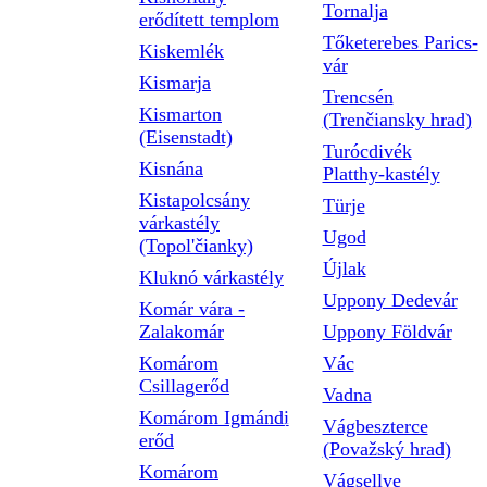
Tornalja
erődített templom
Tőketerebes Parics-
Kiskemlék
vár
Kismarja
Trencsén
Kismarton
(Trenčiansky hrad)
(Eisenstadt)
Turócdivék
Kisnána
Platthy-kastély
Kistapolcsány
Türje
várkastély
Ugod
(Topol'čianky)
Újlak
Kluknó várkastély
Uppony Dedevár
Komár vára -
Zalakomár
Uppony Földvár
Komárom
Vác
Csillagerőd
Vadna
Komárom Igmándi
Vágbeszterce
erőd
(Považský hrad)
Komárom
Vágsellye