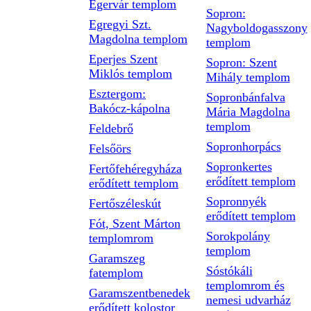
Egervár templom
Sopron:
Egregyi Szt.
Nagyboldogasszony
Magdolna templom
templom
Eperjes Szent
Sopron: Szent
Miklós templom
Mihály templom
Esztergom:
Sopronbánfalva
Bakócz-kápolna
Mária Magdolna
templom
Feldebrő
Sopronhorpács
Felsőörs
Sopronkertes
Fertőfehéregyháza
erődített templom
erődített templom
Sopronnyék
Fertőszéleskút
erődített templom
Fót, Szent Márton
Sorokpolány
templomrom
templom
Garamszeg
Sóstókáli
fatemplom
templomrom és
Garamszentbenedek
nemesi udvarház
erődített kolostor