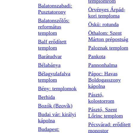
templomrom
Balatonszabadi:
Örvényes Árpád-
Pusztatorony
kori temploma
Balatonszőlős:
Öskü: rotunda
református
templom
Öthalom: Szent
Márton prépostság
Balf erődített
templom
Paloznak templom
Barátudvar
Pankota
Bélabánya
Pannonhalma
Bélagyulafalva
Pápoc: Havas
templom
Boldogasszony
kápolna
Bény: templomok
Pásztó,
Berhida
kolostorrom
Bozók (Bzovík)
Pásztó, Szent
Budai vár: királyi
Lőrinc templom
kápolna
Pécsvárad: erődített
Budapest:
monostor