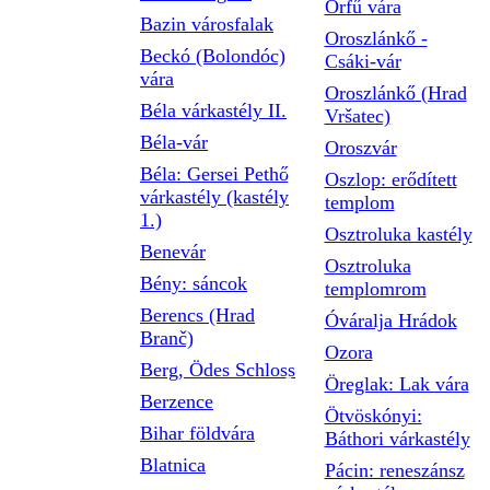
Orfű vára
Bazin városfalak
Oroszlánkő -
Beckó (Bolondóc)
Csáki-vár
vára
Oroszlánkő (Hrad
Béla várkastély II.
Vršatec)
Béla-vár
Oroszvár
Béla: Gersei Pethő
Oszlop: erődített
várkastély (kastély
templom
1.)
Osztroluka kastély
Benevár
Osztroluka
Bény: sáncok
templomrom
Berencs (Hrad
Óváralja Hrádok
Branč)
Ozora
Berg, Ödes Schloss
Öreglak: Lak vára
Berzence
Ötvöskónyi:
Bihar földvára
Báthori várkastély
Blatnica
Pácin: reneszánsz