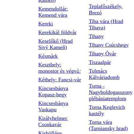
Kameň)
Teplafőszékely,
Kemendollár:
Brezó
Kemend vára
Tiba vára (Hrad
Kereki
Tibava)
Kerekikál földvár
Tihany
Keselőkő (Hrad
Tihany Csúcshegy
Sivý Kameň)
Tihany Óvár
Késmárk
Tiszaalpár
Keszthely:
monostor és végvár
Tolmács
Kálváriadomb
Kéthely: Fancsi-vár
Torna -
Kincsesbánya
Nagyboldogasszony
Kopasz-hegy
plébániatemplom
Kincsesbánya
Torna Keglevich
Vaskapu
kastély
Királyhelmec
Torna vára
Csonkavár
(Turniansky hrad)
Kishöflány