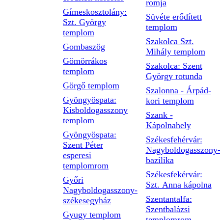
romja
Gímeskosztolány:
Süvéte erődített
Szt. György
templom
templom
Szakolca Szt.
Gombaszög
Mihály templom
Gömörrákos
Szakolca: Szent
templom
György rotunda
Görgő templom
Szalonna - Árpád-
Gyöngyöspata:
kori templom
Kisboldogasszony
Szank -
templom
Kápolnahely
Gyöngyöspata:
Székesfehérvár:
Szent Péter
Nagyboldogasszony
esperesi
bazilika
templomrom
Székesfekérvár:
Győri
Szt. Anna kápolna
Nagyboldogasszony-
Szentantalfa:
székesegyház
Szentbalázsi
Gyugy templom
templomrom