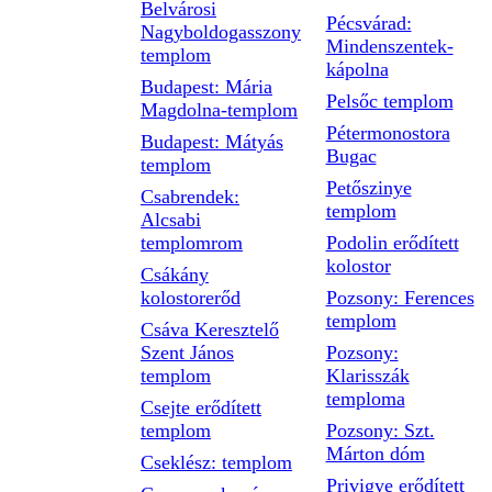
Belvárosi
Pécsvárad:
Nagyboldogasszony
Mindenszentek-
templom
kápolna
Budapest: Mária
Pelsőc templom
Magdolna-templom
Pétermonostora
Budapest: Mátyás
Bugac
templom
Petőszinye
Csabrendek:
templom
Alcsabi
templomrom
Podolin erődített
kolostor
Csákány
kolostorerőd
Pozsony: Ferences
templom
Csáva Keresztelő
Szent János
Pozsony:
templom
Klarisszák
temploma
Csejte erődített
templom
Pozsony: Szt.
Márton dóm
Cseklész: templom
Privigye erődített