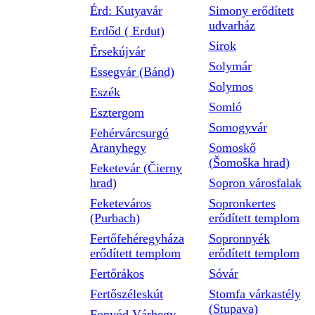
Érd: Kutyavár
Simony erődített
udvarház
Erdőd ( Erdut)
Sirok
Érsekújvár
Solymár
Essegvár (Bánd)
Solymos
Eszék
Somló
Esztergom
Somogyvár
Fehérvárcsurgó
Aranyhegy
Somoskő
(Šomoška hrad)
Feketevár (Čierny
hrad)
Sopron városfalak
Feketeváros
Sopronkertes
(Purbach)
erődített templom
Fertőfehéregyháza
Sopronnyék
erődített templom
erődített templom
Fertőrákos
Sóvár
Fertőszéleskút
Stomfa várkastély
(Stupava)
Fonyód Várhegy