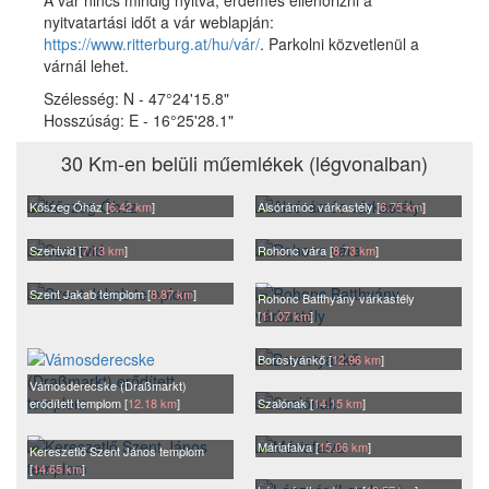
nyitvatartási időt a vár weblapján:
https://www.ritterburg.at/hu/vár/
. Parkolni közvetlenül a
várnál lehet.
Szélesség:
N - 47°24'15.8"
Hosszúság:
E - 16°25'28.1"
30 Km-en belüli műemlékek (légvonalban)
Kőszeg Óház [
6.42 km
]
Alsórámóc várkastély [
6.75 km
]
Szentvid [
7.13 km
]
Rohonc vára [
8.73 km
]
Szent Jakab templom [
8.87 km
]
Rohonc Batthyány várkastély
[
11.07 km
]
Borostyánkő [
12.96 km
]
Vámosderecske (Draßmarkt)
erődített templom [
12.18 km
]
Szalónak [
14.15 km
]
Máriafalva [
15.06 km
]
Kereszetlő Szent János templom
[
14.65 km
]