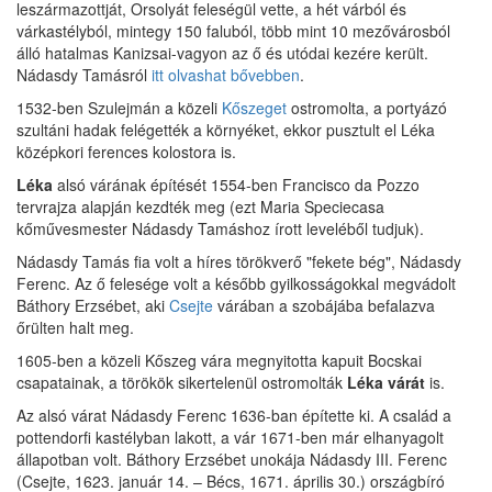
leszármazottját, Orsolyát feleségül vette, a hét várból és
várkastélyból, mintegy 150 faluból, több mint 10 mezővárosból
álló hatalmas Kanizsai-vagyon az ő és utódai kezére került.
Nádasdy Tamásról
itt olvashat bővebben
.
1532-ben Szulejmán a közeli
Kőszeget
ostromolta, a portyázó
szultáni hadak felégették a környéket, ekkor pusztult el Léka
középkori ferences kolostora is.
Léka
alsó várának építését 1554-ben Francisco da Pozzo
tervrajza alapján kezdték meg (ezt Maria Speciecasa
kőművesmester Nádasdy Tamáshoz írott leveléből tudjuk).
Nádasdy Tamás fia volt a híres törökverő "fekete bég", Nádasdy
Ferenc. Az ő felesége volt a később gyilkosságokkal megvádolt
Báthory Erzsébet, aki
Csejte
várában a szobájába befalazva
őrülten halt meg.
1605-ben a közeli Kőszeg vára megnyitotta kapuit Bocskai
csapatainak, a törökök sikertelenül ostromolták
Léka várát
is.
Az alsó várat Nádasdy Ferenc 1636-ban építette ki. A család a
pottendorfi kastélyban lakott, a vár 1671-ben már elhanyagolt
állapotban volt. Báthory Erzsébet unokája Nádasdy III. Ferenc
(Csejte, 1623. január 14. – Bécs, 1671. április 30.) országbíró