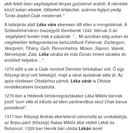
akik felett Isten segítségével fényes győzelmet aratott. A németek
közül sokan elestek, többeket lefejeztek, számos foglyot pedig
Torda átadott Csák mesternek."
A tatárjárás alatt
Léka vára
sikeresen állt ellen a mongoloknak. A
Székesfehérváron összegyűlt főemberek 1242. február 2-án
segélykérő levelet írtak a pápának:
"... Mi azonban elég sokan és
megfelelően felfegyverkezve behúzódtunk Fehérvár, Esztergom,
Veszprém, Tihany, Győr, Pannonhalma, Moson, Sopron, Vasvár,
Németújvár, Zala,
Léka
várába és más Dunán inneni várakba és
erődített helyekre ..."
.
1270 előtt a vár a Csák nembeli Demeter birtokában volt. Ő egy
Kőszegi-lányt vett feleségül, majd a várat apósának adta át. Az
após rövidesen Ottokárhoz pártolt,
Léka várát
is Ottokár
rendelkezésére bocsátotta.
1279-ben a Héderek birtokmegosztásakor Léka Miklós bánnak
jutott
"cum villis et tributis ad idem pertinentibus sicut Chak banus
possiderat".
1317-ben Kőszegi András sikertelenül ostromolta az unokabátyja,
az Anjou-párti (Kőszegi) Kakas Miklós által védett Lékát és
Rohoncot. 1320-ban Henrik bán utódai
Lékán
ismét