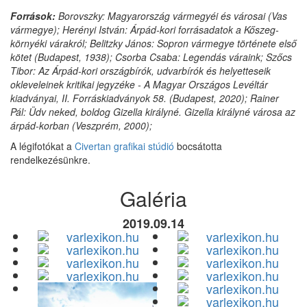
Források:
Borovszky: Magyarország vármegyéi és városai (Vas
vármegye); Herényi István: Árpád-kori forrásadatok a Kőszeg-
környéki várakról; Belitzky János: Sopron vármegye története első
kötet (Budapest, 1938); Csorba Csaba: Legendás váraink; Szőcs
Tibor: Az Árpád-kori országbírók, udvarbírók és helyetteseik
okleveleinek kritikai jegyzéke - A Magyar Országos Levéltár
kiadványai, II. Forráskiadványok 58. (Budapest, 2020); Rainer
Pál: Üdv neked, boldog Gizella királyné. Gizella királyné városa az
árpád-korban (Veszprém, 2000);
A légifotókat a
Civertan grafikai stúdió
bocsátotta
rendelkezésünkre.
Galéria
2019.09.14