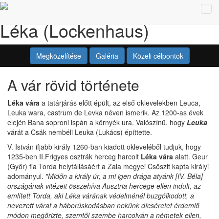
Tog
Léka (Lockenhaus)
navi
Megközelítése
Galéria
Közeli célpontok
A vár rövid története
Léka vára
a tatárjárás előtt épült, az első oklevelekben Leuca,
Leuka wara, castrum de Levka néven ismerik. Az 1200-as évek
elején Bana soproni ispán a környék ura. Valószínű, hogy
Leuka
várát a Csák nembéli Leuka (Lukács) építtette.
V. István ifjabb király 1260-ban kiadott okleveléből tudjuk, hogy
1235-ben II.Frigyes osztrák herceg harcolt
Léka vára
alatt. Geur
(Győr) fia Torda helytállásáért a Zala megyei Csőszit kapta királyi
adományul.
"Midőn a király úr, a mi igen drága atyánk [IV. Béla]
országának vitézeit összehíva Ausztria hercege ellen indult, az
említett Torda, aki Léka várának védelménél buzgólkodott, a
nevezett várat a háborúskodásban nekünk dícséretet érdemlő
módon megőrizte, szemtől szembe harcolván a németek ellen,