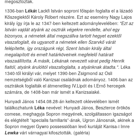
megosztoztak.
1336-ban
Lékát
Lackfi István soproni főispán foglalta el a lázadó
Kőszegiektől Károly Róbert részére. Ezt az esemény Nagy Lajos
király így írja le az 1347-ben keltezett adománylevelében:
"Ezt az
István vajdát atyánk az osztrák végekre rendelte, ahol egy
bizonyos, a németek által megszállva tartott hegyet ezektől
visszafoglalt, és ugyanott a németek ellen Szarvkő várát
felépítette, így országunk régi, Szent István király által
megalapított és emelt határköveinek megfelelő határait
visszaállította. A másik, Lékának nevezett várat pedig Henrik
fiaitól, atyánk árulóitól visszafoglalta, s atyánknak átadta."
. Léka
1340-től királyi vár, melyet 1390-ben Zsigmond az Osli
nemzetségből való Kanizsai családnak adományoz. 1406-ban az
osztrákok foglalták el átmenetileg IV.Lipót és I.Ernő hercegek
számára, de 1408-ban már ismét a Kanizsaiaké.
Hunyadi János 1454.08.28-án keltezett oklevelében ismét
találkozhatunk
Léka
nevével: Hunyadi János, Beszterce örökös
comese, meghagyja Sopron megyének, szolgáltasson igazságot
és elégtételt ”specialis familiaris”-ának, Ugron Jánosnak, akinek a
Sopron megyei Gywro possessióban levő kuriáját Kanisa-i Imre
Lewka
vári várnagyai kifosztották. (galéria)