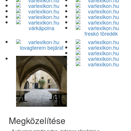
várkápolna
freskó töredék
lovagterem bejárat
Megközelítése
A vár nincs mindig nyitva, érdemes ellenőrizni a