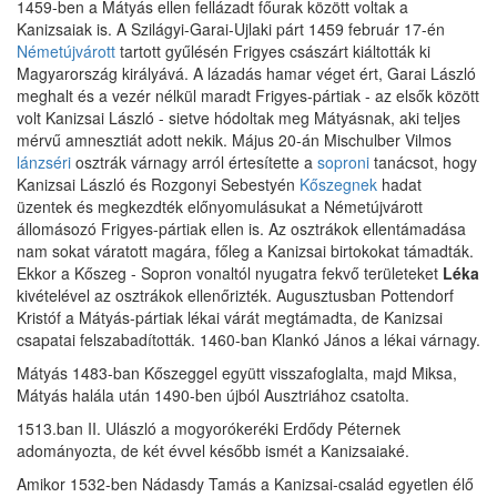
1459-ben a Mátyás ellen fellázadt főurak között voltak a
Kanizsaiak is. A Szilágyi-Garai-Ujlaki párt 1459 február 17-én
Németújvárott
tartott gyűlésén Frigyes császárt kiáltották ki
Magyarország királyává. A lázadás hamar véget ért, Garai László
meghalt és a vezér nélkül maradt Frigyes-pártiak - az elsők között
volt Kanizsai László - sietve hódoltak meg Mátyásnak, aki teljes
mérvű amnesztiát adott nekik. Május 20-án Mischulber Vilmos
lánzséri
osztrák várnagy arról értesítette a
soproni
tanácsot, hogy
Kanizsai László és Rozgonyi Sebestyén
Kőszegnek
hadat
üzentek és megkezdték előnyomulásukat a Németújvárott
állomásozó Frigyes-pártiak ellen is. Az osztrákok ellentámadása
nam sokat váratott magára, főleg a Kanizsai birtokokat támadták.
Ekkor a Kőszeg - Sopron vonaltól nyugatra fekvő területeket
Léka
kivételével az osztrákok ellenőrizték. Augusztusban Pottendorf
Kristóf a Mátyás-pártiak lékai várát megtámadta, de Kanizsai
csapatai felszabadították. 1460-ban Klankó János a lékai várnagy.
Mátyás 1483-ban Kőszeggel együtt visszafoglalta, majd Miksa,
Mátyás halála után 1490-ben újból Ausztriához csatolta.
1513.ban II. Ulászló a mogyorókeréki Erdődy Péternek
adományozta, de két évvel később ismét a Kanizsaiaké.
Amikor 1532-ben Nádasdy Tamás a Kanizsai-család egyetlen élő