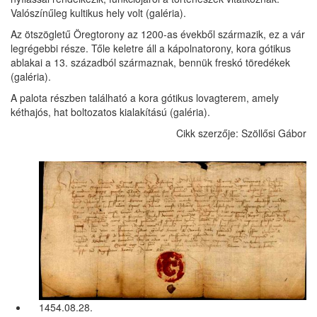
Valószínűleg kultikus hely volt (galéria).
Az ötszögletű Öregtorony az 1200-as évekből származik, ez a vár
legrégebbi része. Tőle keletre áll a kápolnatorony, kora gótikus
ablakai a 13. századból származnak, bennük freskó töredékek
(galéria).
A palota részben található a kora gótikus lovagterem, amely
kéthajós, hat boltozatos kialakítású (galéria).
Cikk szerzője: Szöllősi Gábor
1454.08.28.