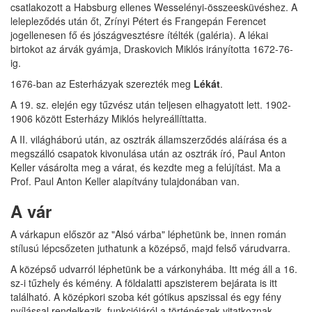
csatlakozott a Habsburg ellenes Wesselényi-összeesküvéshez. A
lelepleződés után őt, Zrínyi Pétert és Frangepán Ferencet
jogellenesen fő és jószágvesztésre ítélték (galéria). A lékai
birtokot az árvák gyámja, Draskovich Miklós irányította 1672-76-
ig.
1676-ban az Esterházyak szerezték meg
Lékát
.
A 19. sz. elején egy tűzvész után teljesen elhagyatott lett. 1902-
1906 között Esterházy Miklós helyreállíttatta.
A II. világháború után, az osztrák államszerződés aláírása és a
megszálló csapatok kivonulása után az osztrák író, Paul Anton
Keller vásárolta meg a várat, és kezdte meg a felújítást. Ma a
Prof. Paul Anton Keller alapítvány tulajdonában van.
A vár
A várkapun először az "Alsó várba" léphetünk be, innen román
stílusú lépcsőzeten juthatunk a középső, majd felső várudvarra.
A középső udvarról léphetünk be a várkonyhába. Itt még áll a 16.
sz-i tűzhely és kémény. A földalatti apszisterem bejárata is itt
található. A középkori szoba két gótikus apszissal és egy fény
nyílással rendelkezik, funkciójáról a történészek vitatkoznak.