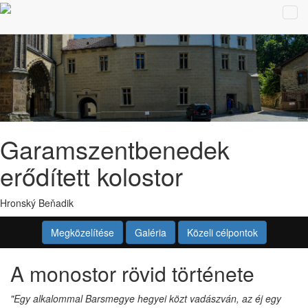
Tog
navi
Garamszentbenedek
erődített kolostor
Hronský Beňadik
Megközelítése
Galéria
Közeli célpontok
A monostor rövid története
"Egy alkalommal Barsmegye hegyei közt vadászván, az éj egy