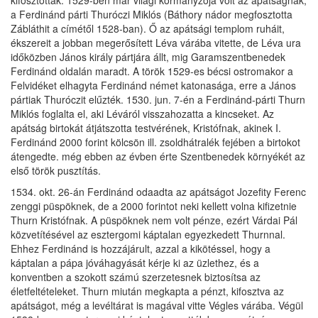
a Ferdinánd párti Thuróczi Miklós (Báthory nádor megfosztotta
Zábláthit a címétől 1528-ban). Ő az apátsági templom ruháit,
ékszereit a jobban megerősített Léva várába vitette, de Léva ura
időközben János király pártjára állt, mig Garamszentbenedek
Ferdinánd oldalán maradt. A török 1529-es bécsi ostromakor a
Felvidéket elhagyta Ferdinánd német katonasága, erre a János
pártiak Thuróczit elűzték. 1530. jun. 7-én a Ferdinánd-párti Thurn
Miklós foglalta el, aki Léváról visszahozatta a kincseket. Az
apátság birtokát átjátszotta testvérének, Kristófnak, akinek I.
Ferdinánd 2000 forint kölcsön ill. zsoldhátralék fejében a birtokot
átengedte. még ebben az évben érte Szentbenedek környékét az
első török pusztítás.
1534. okt. 26-án Ferdinánd odaadta az apátságot Jozefity Ferenc
zenggi püspöknek, de a 2000 forintot neki kellett volna kifizetnie
Thurn Kristófnak. A püspöknek nem volt pénze, ezért Várdai Pál
közvetítésével az esztergomi káptalan egyezkedett Thurnnal.
Ehhez Ferdinánd is hozzájárult, azzal a kikötéssel, hogy a
káptalan a pápa jóváhagyását kérje ki az üzlethez, és a
konventben a szokott számú szerzetesnek biztosítsa az
életfeltételeket. Thurn miután megkapta a pénzt, kifosztva az
apátságot, még a levéltárat is magával vitte Végles várába. Végül