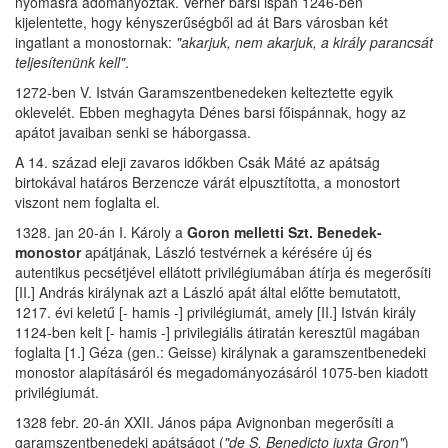
nyomásra adományoztak. Verner barsi ispán 1246-ben
kijelentette, hogy kényszerűségből ad át Bars városban két
ingatlant a monostornak:
"akarjuk, nem akarjuk, a király parancsát
teljesítenünk kell"
.
1272-ben V. István Garamszentbenedeken kelteztette egyik
oklevelét. Ebben meghagyta Dénes barsi főispánnak, hogy az
apátot javaiban senki se háborgassa.
A 14. század eleji zavaros időkben Csák Máté az apátság
birtokával határos Berzencze várát elpusztította, a monostort
viszont nem foglalta el.
1328. jan 20-án I. Károly a
Goron melletti Szt. Benedek-
monostor
apátjának, László testvérnek a kérésére új és
autentikus pecsétjével ellátott privilégiumában átírja és megerősíti
[II.] András királynak azt a László apát által előtte bemutatott,
1217. évi keletű [- hamis -] privilégiumát, amely [II.] István király
1124-ben kelt [- hamis -] privilegiális átiratán keresztül magában
foglalta [1.] Géza (gen.: Geisse) királynak a garamszentbenedeki
monostor alapításáról és megadományozásáról 1075-ben kiadott
privilégiumát.
1328 febr. 20-án XXII. János pápa Avignonban megerősíti a
garamszentbenedeki apátságot (
"de S. Benedicto iuxta Gron"
)