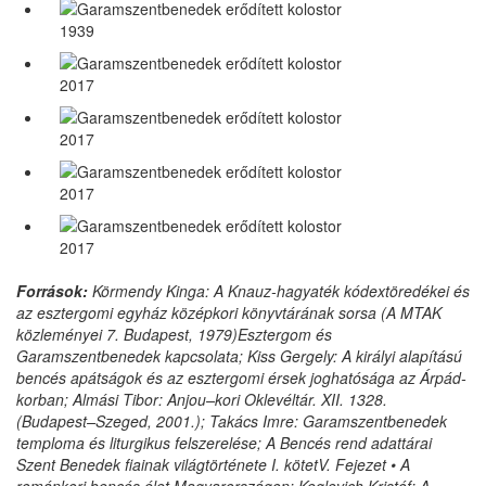
1939
2017
2017
2017
2017
Források:
Körmendy Kinga: A Knauz-hagyaték kódextöredékei és
az esztergomi egyház középkori könyvtárának sorsa (A MTAK
közleményei 7. Budapest, 1979)Esztergom és
Garamszentbenedek kapcsolata; Kiss Gergely: A királyi alapítású
bencés apátságok és az esztergomi érsek joghatósága az Árpád-
korban; Almási Tibor: Anjou–kori Oklevéltár. XII. 1328.
(Budapest–Szeged, 2001.); Takács Imre: Garamszentbenedek
temploma és liturgikus felszerelése; A Bencés rend adattárai
Szent Benedek fiainak világtörténete I. kötetV. Fejezet • A