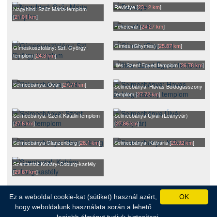
Revistye [
23.12 km
]
Nagyhind: Szűz Mária-templom
[
21.01 km
]
Feketevár [
24.27 km
]
Gímes (Ghymes) [
25.87 km
]
Gímeskosztolány: Szt. György
templom [
24.3 km
]
Illés: Szent Egyed templom [
26.78 km
]
Selmecbánya: Óvár [
27.71 km
]
Selmecbánya: Havas Boldogasszony
templom [
27.72 km
]
Selmecbánya: Szent Katalin templom
Selmecbánya Újvár (Leányvár)
[
27.8 km
]
[
27.86 km
]
Selmecbánya Glanzenberg [
28.1 km
]
Selmecbánya: Kálvária [
29.32 km
]
Szentantal: Koháry-Coburg-kastély
[
29.67 km
]
Ez a weboldal cookie-kat (sütiket) használ azért,
OK
© 2004-2026.
WebImage webstúdió
. Minden jog fenntartva.
hogy weboldalunk használata során a lehető