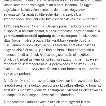
vitába keveredett vámjogok miatt a barsi ispánnal. Az ügyet
bajvívással kellett volna elintézni, de a felek kiegyeztek
egymással. Az apátság hiteleshelyként is szolgált, a
szentbenedeki konvent első hiteleshelyi oklevele 1232-ben kelt.
1235. szeptember 17-én IX. Gergely pápa megbízta a csanádi
püspököt, a bélakúti apátot, a bácsi prépostot, hogy járjanak el a
garamszentbenedeki apátság
és az esztergomi érsek közötti
vitás ügyben, mivel a pápa által korábban kirendelt bíró, a
tusculanumi püspök előtt Jacobus Sindicus apát elpanaszolta,
hogy az előző érsek, J. jogaiban és birtokaiban háborgatta a
monostort, sőt az érsek Albeus magister útján elmozdította
Sindicus-t, mivel az nem kánonilag választatott, s nem az érsek
rendeletéből lett megerősítve. A pereskedés még az 1260-as
években is tartott. 1236-ban Kozma szent-benedeki apát szerepel
egy birtok perben.
A tatárok 1241-42-ben az apátság közvetlen környezetében lévő
településeket is feldúlták, amiből arra következtethetünk, hogy az
apátság is megszenvedhette a tatárjárást, viszont az okmányai és
a temploma is épségben átvészelte a támadást.
A monostornak adományozó előkelők nem egyszer királyi