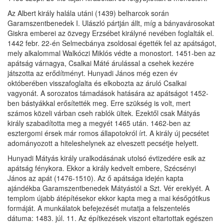
Az Albert király halála utáni (1439) belharcok során
Garamszentbenedek I. Ulászló pártján állt, míg a bányavárosokat
Giskra emberei az özvegy Erzsébet királyné nevében foglalták el.
1442 febr. 22-én Selmecbánya zsoldosai égették fel az apátságot,
mely alkalommal Walkóczi Miklós védte a monostort. 1451-ben az
apátság várnagya, Csalkai Máté árulással a csehek kezére
játszotta az erődítményt. Hunyadi János még ezen év
októberében visszafoglalta és elkobozta az áruló Csalkai
vagyonát. A sorozatos támadások hatására az apátságot 1452-
ben bástyákkal erősítették meg. Erre szükség is volt, mert
számos közeli várban cseh rablók ültek. Ezektől csak Mátyás
király szabadította meg a megyét 1465 után. 1462-ben az
esztergomi érsek már romos állapotokról írt. A király új pecsétet
adományozott a hiteleshelynek az elveszett pecsétje helyett.
Hunyadi Mátyás király uralkodásának utolsó évtizedére esik az
apátság fénykora. Ekkor a király kedvelt embere, Szécsényi
János az apát (1476-1510). Az ő apátsága idején kapta
ajándékba Garamszentbenedek Mátyástól a Szt. Vér ereklyét. A
templom újabb átépítésekor ekkor kapta meg a mai későgótikus
formáját. A munkálatok befejezését mutatja a felszentelés
dátuma: 1483. júl. 11. Az építkezések viszont eltartottak egészen