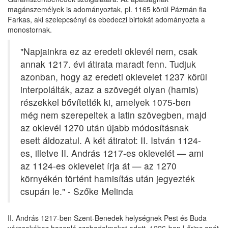
magánszemélyek is adományoztak, pl. 1165 körül Pázmán fia
Farkas, aki szelepcsényi és ebedeczi birtokát adományozta a
monostornak.
"Napjainkra ez az eredeti oklevél nem, csak
annak 1217. évi átirata maradt fenn. Tudjuk
azonban, hogy az eredeti oklevelet 1237 körül
interpolálták, azaz a szövegét olyan (hamis)
részekkel bővítették ki, amelyek 1075-ben
még nem szerepeltek a latin szövegben, majd
az oklevél 1270 után újabb módosításnak
esett áldozatul. A két átiratot: II. István 1124-
es, illetve II. András 1217-es oklevelét — ami
az 1124-es oklevelet írja át — az 1270
környékén történt hamisítás után jegyezték
csupán le." - Szőke Melinda
II. András 1217-ben Szent-Benedek helységnek Pest és Buda
városokéhoz hasonló szabadalmakat adott. 1226-ban Lőrinc apát