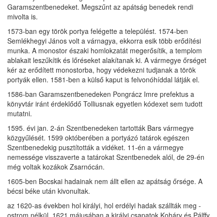
Garamszentbenedeket. Megszűnt az apátság benedek rendi
mivolta is.
1573-ban egy török portya felégette a települést. 1574-ben
Semlékhegyi János volt a várnagya, ekkorra esik több erődítési
munka. A monostor északi homlokzatát megerősítik, a templom
ablakait leszűkítik és lőréseket alakítanak ki. A vármegye őrséget
kér az erődített monostorba, hogy védekezni tudjanak a török
portyák ellen. 1581-ben a külső kaput is felvonóhíddal látják el.
1586-ban Garamszentbenedeken Pongrácz Imre prefektus a
könyvtár iránt érdeklődő Tolliusnak egyetlen kódexet sem tudott
mutatni.
1595. évi jan. 2-án Szentbenedeken tartották Bars vármegye
közgyűlését. 1599 októberében a portyázó tatárok egészen
Szentbenedekig pusztították a vidéket. 11-én a vármegye
nemessége visszaverte a tatárokat Szentbenedek alól, de 29-én
még voltak kozákok Zsarnócán.
1605-ben Bocskai hadainak nem állt ellen az apátság őrsége. A
bécsi béke után kivonultak.
az 1620-as években hol királyi, hol erdélyi hadak szállták meg -
ostrom nélkül. 1621 májusában a királyi csapatok Koháry és Pálffy