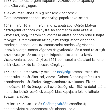
1538-ban az esztergomi káptalant vezették be az apátság
birtokába zálogjogon.
1542-tól már valószínűleg nincsenek bencések
Garamszentbenedeken, csak világi papok neve ismert.
1549. márc. 16-án I. Ferdinánd az apátságot Görög Mátyás
esztergomi kanonok és nyitrai főesperesnek adta azzal a
kikötéssel, hogy "három hó leforgása alatt a bencés rend ruháját
felvegye, a templomban az egyházi szolgálathoz elegendő
rendtagot tartson, ami az istentisztelet rendes végzéséhez
tartozik szorgalmasan végezze és gyakorolja, és a rend reformját
szivén viselje". Az esztergomi káptalan tiltakozott, a király
visszavonta az adományt és 1551-ben ismét a káptalant ismerte
el birtokosnak, de ismét csak zálogjogon.
1552-ben a török veszély miatt az
ipolysági
premontreiek ide
menekültek az értékeikkel, viszont Dabasi Ambrus prefektus a
szentbenedeki értékeket Nagyszombatra szállíttatta. Ekkor
mindössze 15 fős őrsége volt az erősségnek. 1560-ra datálható a
monostor belső részének csapóhidas kapuja, a felette látható
évszám alapján.
I. Miksa 1565. jan. 12-én
Csábrág váráért
cserébe új
adományként az esztergomi káptalannak adta