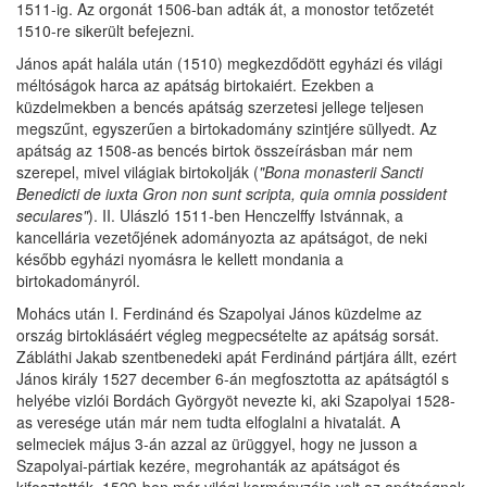
1511-ig. Az orgonát 1506-ban adták át, a monostor tetőzetét
1510-re sikerült befejezni.
János apát halála után (1510) megkezdődött egyházi és világi
méltóságok harca az apátság birtokaiért. Ezekben a
küzdelmekben a bencés apátság szerzetesi jellege teljesen
megszűnt, egyszerűen a birtokadomány szintjére süllyedt. Az
apátság az 1508-as bencés birtok összeírásban már nem
szerepel, mivel világiak birtokolják (
"Bona monasterii Sancti
Benedicti de iuxta Gron non sunt scripta, quia omnia possident
seculares"
). II. Ulászló 1511-ben Henczelffy Istvánnak, a
kancellária vezetőjének adományozta az apátságot, de neki
később egyházi nyomásra le kellett mondania a
birtokadományról.
Mohács után I. Ferdinánd és Szapolyai János küzdelme az
ország birtoklásáért végleg megpecsételte az apátság sorsát.
Zábláthi Jakab szentbenedeki apát Ferdinánd pártjára állt, ezért
János király 1527 december 6-án megfosztotta az apátságtól s
helyébe vizlói Bordách Györgyöt nevezte ki, aki Szapolyai 1528-
as veresége után már nem tudta elfoglalni a hivatalát. A
selmeciek május 3-án azzal az ürüggyel, hogy ne jusson a
Szapolyai-pártiak kezére, megrohanták az apátságot és
kifosztották. 1529-ben már világi kormányzója volt az apátságnak,