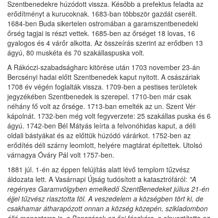
Szentbenedekre húzódott vissza. Később a prefektus feladta az
erődítményt a kurucoknak. 1683-ban többször gazdát cserélt.
1684-ben Buda sikertelen ostromában a garamszentbenedeki
őrség tagjai is részt vettek. 1685-ben az őrséget 18 lovas, 16
gyalogos és 4 várőr alkotta. Az összeírás szerint az erődben 13
ágyú, 80 muskéta és 70 szakállaspuska volt.
A Rákóczi-szabadságharc kitörése után 1703 november 23-án
Bercsényi hadai előtt Szentbenedek kaput nyitott. A császáriak
1708 év végén foglalták vissza. 1709-ben a pestises területek
jegyzékében Szentbenedek is szerepel. 1710-ben már csak
néhány fő volt az őrsége. 1713-ban emelték az un. Szent Vér
kápolnát. 1732-ben még volt fegyverzete: 25 szakállas puska és 6
ágyú. 1742-ben Bél Mátyás leírta a felvonóhidas kaput, a déli
oldali bástyákat és az előttük húzódó várárkot. 1752-ben az
erődítés déli szárny leomlott, helyére magtárat építettek. Utolsó
várnagya Óváry Pál volt 1757-ben.
1881 júl. 1-én az éppen felújítás alatt lévő templom tűzvész
áldozata lett. A Vasárnapi Újság tudósított a katasztrófáról:
"A
regényes Garamvölgyben emelkedő SzentBenedeket július 21-én
éjjel tűzvész riasztotta föl. A veszedelem a községben tört ki, de
csakhamar átharapózott onnan a község közepén, szikladombon
álló monostorra is, a Benczések ez ősi fészkére, s elpusztította az