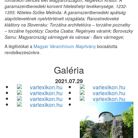
románkori bencés élet Magyarországon; Keglevich Kristóf: A
garamszentbenedeki konvent hiteleshelyi tevékenysége, 1232-
1355; Köteles-Szőke Melinda: A garamszentbenedeki apátság
alapítólevelének nyelvtörténeti vizsgálata; Ranostredoveké
kláštory na Slovensku: Torzálna architektúra – torzálne poznatky
– torzálne hypotézy; Csorba Csaba: Regényes váraink; Borovszky
Samu: Magyarország vármegyéi és városai - Bars vármegye;
A légifotókat a
Magyar Várarchívum Alapítvány
bocsátotta
rendelkezésünkre.
Galéria
2021.07.29