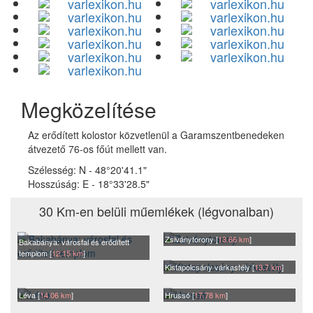
Megközelítése
Az erődített kolostor közvetlenül a Garamszentbenedeken
átvezető 76-os főút mellett van.
Szélesség:
N - 48°20'41.1"
Hosszúság:
E - 18°33'28.5"
30 Km-en belüli műemlékek (légvonalban)
Zsiványtorony [
13.66 km
]
Bakabánya: városfal és erődített
templom [
12.15 km
]
Kistapolcsány várkastély [
13.7 km
]
Léva [
14.06 km
]
Hrussó [
17.78 km
]