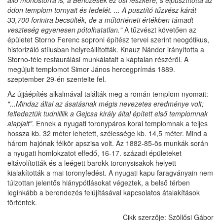
ódon templom tornyait és fedelét. ... A pusztító tűzvész kárát
33,700 forintra becsülték, de a műtörténeti értékben támadt
veszteség egyenesen pótolhatatlan."
A tűzvészt követően az
épületet Storno Ferenc soproni építész tervei szerint neogótikus,
historizáló stílusban helyreállították. Knauz Nándor irányította a
Storno-féle restaurálási munkálatait a káptalan részéről. A
megújult templomot Simor János hercegprímás 1889.
szeptember 29-én szentelte fel.
Az újjáépítés alkalmával találták meg a román templom nyomait:
"...Mindaz által az ásatásnak mégis nevezetes eredménye volt;
felfedeztük tudniillik a Gejcsa király által épített első templomnak
alapjait"
. Ennek a nyugati toronypáros korai templomnak a teljes
hossza kb. 32 méter lehetett, szélessége kb. 14,5 méter. Mind a
három hajónak félkör apszisa volt. Az 1882-85-ös munkák során
a nyugati homlokzatot elfedő, 16-17. századi épületeket
eltávolították és a leégett barokk toronysisakok helyett
kialakították a mai toronyfedést. A nyugati kapu faragványain nem
túlzottan jelentős hiánypótlásokat végeztek, a belső térben
leginkább a berendezés felújításával kapcsolatos átalakítások
történtek.
Cikk szerzője: Szöllősi Gábor