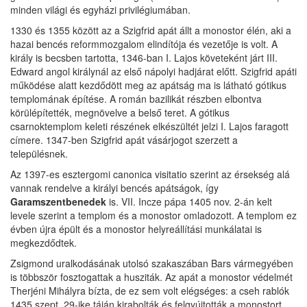
minden világi és egyházi privilégiumában.
1330 és 1355 között az a Szigfrid apát állt a monostor élén, aki a
hazai bencés reformmozgalom elindítója és vezetője is volt. A
király is becsben tartotta, 1346-ban I. Lajos követeként járt III.
Edward angol királynál az első nápolyi hadjárat előtt. Szigfrid apáti
működése alatt kezdődött meg az apátság ma is látható gótikus
templomának építése. A román bazilikát részben elbontva
körülépítették, megnövelve a belső teret. A gótikus
csarnoktemplom keleti részének elkészültét jelzi I. Lajos faragott
címere. 1347-ben Szigfrid apát vásárjogot szerzett a
településnek.
Az 1397-es esztergomi canonica visitatio szerint az érsekség alá
vannak rendelve a királyi bencés apátságok, így
Garamszentbenedek
is. VII. Incze pápa 1405 nov. 2-án kelt
levele szerint a templom és a monostor omladozott. A templom ez
évben újra épült és a monostor helyreállítási munkálatai is
megkezdődtek.
Zsigmond uralkodásának utolsó szakaszában Bars vármegyében
is többször fosztogattak a husziták. Az apát a monostor védelmét
Therjéni Mihályra bízta, de ez sem volt elégséges: a cseh rablók
1435 szept. 29-ike táján kirabolták és felgyújtották a monostort.