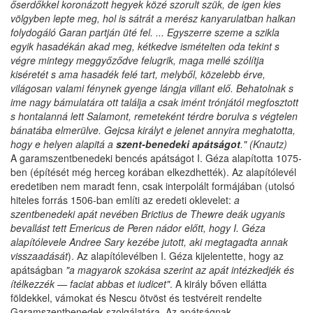
őserdőkkel koronázott hegyek közé szorult szük, de igen kies
völgyben lepte meg, hol is sátrát a merész kanyarulatban halkan
folydogáló Garan partján üté fel. ... Egyszerre szeme a szikla
egyik hasadékán akad meg, kétkedve ismételten oda tekint s
végre mintegy meggyőződve felugrik, maga mellé szólítja
kiséretét s ama hasadék felé tart, melyből, közelebb érve,
világosan valami fénynek gyenge lángja villant elő. Behatolnak s
ime nagy bámulatára ott találja a csak imént trónjától megfosztott
s hontalanná lett Salamont, remeteként térdre borulva s végtelen
bánatába elmerülve. Gejcsa királyt e jelenet annyira meghatotta,
hogy e helyen alapitá a
szent-benedeki apátságot
." (Knautz)
A garamszentbenedeki bencés apátságot I. Géza alapította 1075-
ben (építését még herceg korában elkezdhették). Az alapítólevél
eredetiben nem maradt fenn, csak interpolált formájában (utolsó
hiteles forrás 1506-ban említi az eredeti oklevelet:
a
szentbenedeki apát nevében Brictius de Thewre deák ugyanis
bevallást tett Emericus de Peren nádor előtt, hogy I. Géza
alapítólevele Andree Sary kezébe jutott, aki megtagadta annak
visszaadását
). Az alapítólevélben I. Géza kijelentette, hogy az
apátságban
"a magyarok szokása szerint az apát intézkedjék és
ítélkezzék — faciat abbas et iudicet"
. A király bőven ellátta
földekkel, vámokat és Nescu ötvöst és testvéreit rendelte
Garamszentbenedek szolgálatára. Az apátságnak