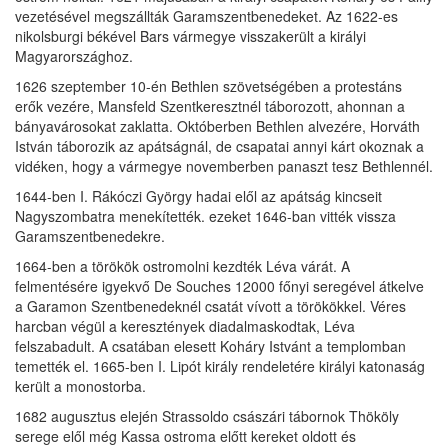
vezetésével megszállták Garamszentbenedeket. Az 1622-es
nikolsburgi békével Bars vármegye visszakerült a királyi
Magyarországhoz.
1626 szeptember 10-én Bethlen szövetségében a protestáns
erők vezére, Mansfeld Szentkeresztnél táborozott, ahonnan a
bányavárosokat zaklatta. Októberben Bethlen alvezére, Horváth
István táborozik az apátságnál, de csapatai annyi kárt okoznak a
vidéken, hogy a vármegye novemberben panaszt tesz Bethlennél.
1644-ben I. Rákóczi György hadai elől az apátság kincseit
Nagyszombatra menekítették. ezeket 1646-ban vitték vissza
Garamszentbenedekre.
1664-ben a törökök ostromolni kezdték Léva várát. A
felmentésére igyekvő De Souches 12000 főnyi seregével átkelve
a Garamon Szentbenedeknél csatát vívott a törökökkel. Véres
harcban végül a keresztények diadalmaskodtak, Léva
felszabadult. A csatában elesett Koháry Istvánt a templomban
temették el. 1665-ben I. Lipót király rendeletére királyi katonaság
került a monostorba.
1682 augusztus elején Strassoldo császári tábornok Thököly
serege elől még Kassa ostroma előtt kereket oldott és