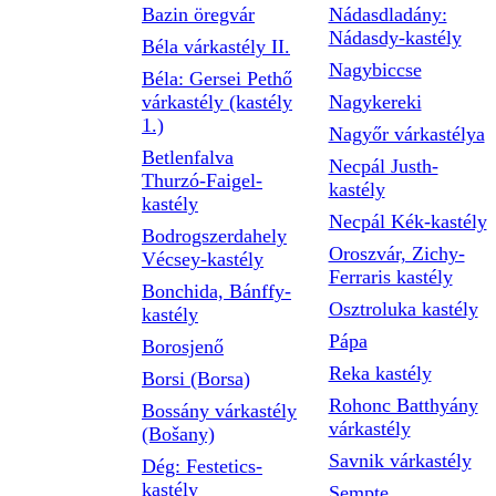
Bazin öregvár
Nádasdladány:
Nádasdy-kastély
Béla várkastély II.
Nagybiccse
Béla: Gersei Pethő
várkastély (kastély
Nagykereki
1.)
Nagyőr várkastélya
Betlenfalva
Necpál Justh-
Thurzó-Faigel-
kastély
kastély
Necpál Kék-kastély
Bodrogszerdahely
Oroszvár, Zichy-
Vécsey-kastély
Ferraris kastély
Bonchida, Bánffy-
Osztroluka kastély
kastély
Pápa
Borosjenő
Reka kastély
Borsi (Borsa)
Rohonc Batthyány
Bossány várkastély
várkastély
(Bošany)
Savnik várkastély
Dég: Festetics-
kastély
Sempte