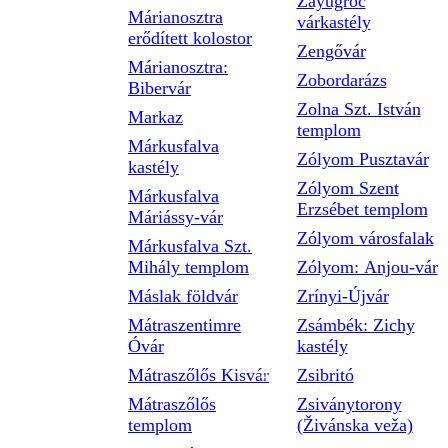
Zayugróc
Márianosztra
várkastély
erődített kolostor
Zengővár
Márianosztra:
Zobordarázs
Bibervár
Zolna Szt. István
Markaz
templom
Márkusfalva
Zólyom Pusztavár
kastély
Zólyom Szent
Márkusfalva
Erzsébet templom
Máriássy-vár
Zólyom városfalak
Márkusfalva Szt.
Mihály templom
Zólyom: Anjou-vár
Máslak földvár
Zrínyi-Újvár
Mátraszentimre
Zsámbék: Zichy
Óvár
kastély
Mátraszőlős Kisvár
Zsibritó
Mátraszőlős
Zsiványtorony
templom
(Živánska veža)