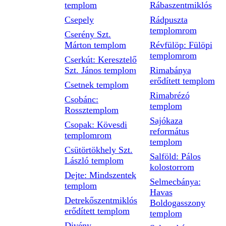
templom
Rábaszentmiklós
Csepely
Rádpuszta
templomrom
Cserény Szt.
Márton templom
Révfülöp: Fülöpi
templomrom
Cserkút: Keresztelő
Szt. János templom
Rimabánya
erődített templom
Csetnek templom
Rimabrézó
Csobánc:
templom
Rossztemplom
Sajókaza
Csopak: Kövesdi
református
templomrom
templom
Csütörtökhely Szt.
Salföld: Pálos
László templom
kolostorrom
Dejte: Mindszentek
Selmecbánya:
templom
Havas
Detrekőszentmiklós
Boldogasszony
erődített templom
templom
Divény