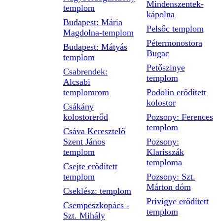
Mindenszentek-
templom
kápolna
Budapest: Mária
Pelsőc templom
Magdolna-templom
Pétermonostora
Budapest: Mátyás
Bugac
templom
Petőszinye
Csabrendek:
templom
Alcsabi
templomrom
Podolin erődített
kolostor
Csákány
kolostorerőd
Pozsony: Ferences
templom
Csáva Keresztelő
Szent János
Pozsony:
templom
Klarisszák
temploma
Csejte erődített
templom
Pozsony: Szt.
Márton dóm
Cseklész: templom
Privigye erődített
Csempeszkopács -
templom
Szt. Mihály