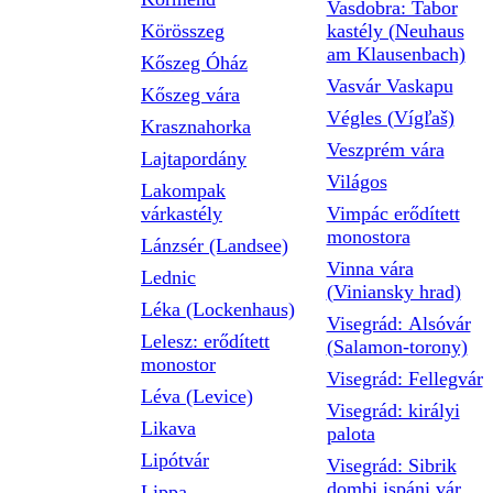
Vasdobra: Tabor
Körösszeg
kastély (Neuhaus
am Klausenbach)
Kőszeg Óház
Vasvár Vaskapu
Kőszeg vára
Végles (Vígľaš)
Krasznahorka
Veszprém vára
Lajtapordány
Világos
Lakompak
várkastély
Vimpác erődített
monostora
Lánzsér (Landsee)
Vinna vára
Lednic
(Viniansky hrad)
Léka (Lockenhaus)
Visegrád: Alsóvár
Lelesz: erődített
(Salamon-torony)
monostor
Visegrád: Fellegvár
Léva (Levice)
Visegrád: királyi
Likava
palota
Lipótvár
Visegrád: Sibrik
dombi ispáni vár
Lippa