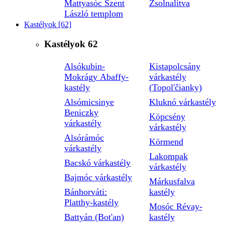
Mattyasóc Szent
Zsolnalitva
László templom
Kastélyok
[62]
Kastélyok
62
Alsókubin-
Kistapolcsány
Mokrágy Abaffy-
várkastély
kastély
(Topol'čianky)
Alsómicsinye
Kluknó várkastély
Beniczky
Köpcsény
várkastély
várkastély
Alsórámóc
Körmend
várkastély
Lakompak
Bacskó várkastély
várkastély
Bajmóc várkastély
Márkusfalva
Bánhorváti:
kastély
Platthy-kastély
Mosóc Révay-
Battyán (Bot'an)
kastély