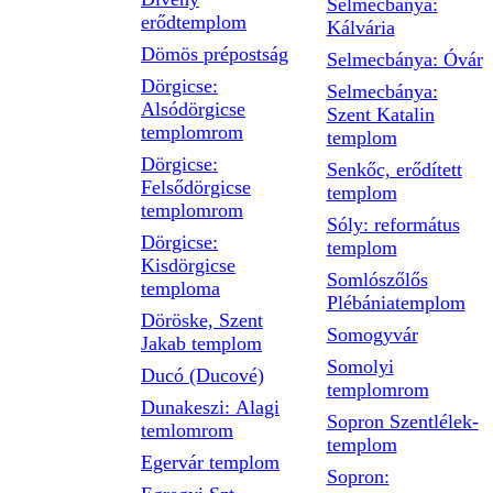
Selmecbánya:
erődtemplom
Kálvária
Dömös prépostság
Selmecbánya: Óvár
Dörgicse:
Selmecbánya:
Alsódörgicse
Szent Katalin
templomrom
templom
Dörgicse:
Senkőc, erődített
Felsődörgicse
templom
templomrom
Sóly: református
Dörgicse:
templom
Kisdörgicse
Somlószőlős
temploma
Plébániatemplom
Döröske, Szent
Somogyvár
Jakab templom
Somolyi
Ducó (Ducové)
templomrom
Dunakeszi: Alagi
Sopron Szentlélek-
temlomrom
templom
Egervár templom
Sopron: