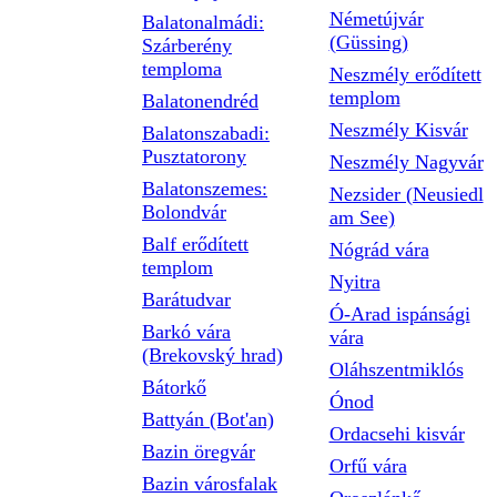
Németújvár
Balatonalmádi:
(Güssing)
Szárberény
temploma
Neszmély erődített
templom
Balatonendréd
Neszmély Kisvár
Balatonszabadi:
Pusztatorony
Neszmély Nagyvár
Balatonszemes:
Nezsider (Neusiedl
Bolondvár
am See)
Balf erődített
Nógrád vára
templom
Nyitra
Barátudvar
Ó-Arad ispánsági
Barkó vára
vára
(Brekovský hrad)
Oláhszentmiklós
Bátorkő
Ónod
Battyán (Bot'an)
Ordacsehi kisvár
Bazin öregvár
Orfű vára
Bazin városfalak