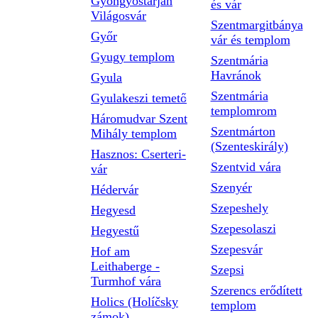
Gyöngyöstarján
és vár
Világosvár
Szentmargitbánya
Győr
vár és templom
Gyugy templom
Szentmária
Havránok
Gyula
Szentmária
Gyulakeszi temető
templomrom
Háromudvar Szent
Szentmárton
Mihály templom
(Szenteskirály)
Hasznos: Cserteri-
Szentvid vára
vár
Szenyér
Hédervár
Szepeshely
Hegyesd
Szepesolaszi
Hegyestű
Szepesvár
Hof am
Leithaberge -
Szepsi
Turmhof vára
Szerencs erődített
Holics (Holíčsky
templom
zámok)