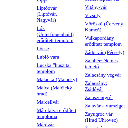
Vitány-vár
Liptóóvár
(Liptóvár,
Vizsoly
Nagyvár)
Vöröskő (Červený
Lók
Kameň)
(Unterfrauenhaid)
Vulkapordány
erődített templom
erődített templom
Lőcse
Zádorvár (Pécsely)
Lubló vára
Zalabér: Nemes
Lucska "huszita"
temető
templom
Zalacsány végvár
Malacka (Malacky)
Zalacsány:
Málca (Malčický
Zsidóvár
hrad)
Zalaszentgrót
Marcellvár
Zalavár - Vársziget
Márcfalva erődített
Zayugróc vár
temploma
(Hrad Uhrovec)
Márévár