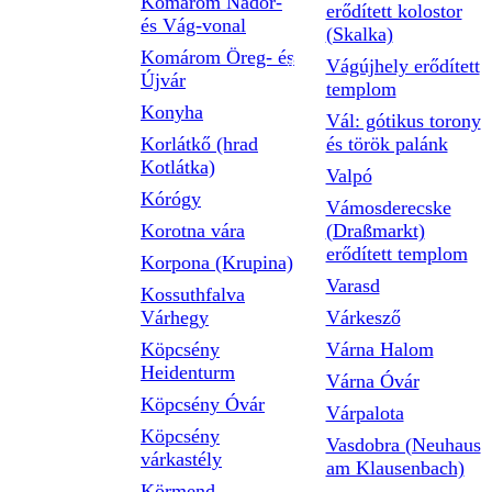
Komárom Nádor-
erődített kolostor
és Vág-vonal
(Skalka)
Komárom Öreg- és
Vágújhely erődített
Újvár
templom
Konyha
Vál: gótikus torony
Korlátkő (hrad
és török palánk
Kotlátka)
Valpó
Kórógy
Vámosderecske
Korotna vára
(Draßmarkt)
erődített templom
Korpona (Krupina)
Varasd
Kossuthfalva
Várhegy
Várkesző
Köpcsény
Várna Halom
Heidenturm
Várna Óvár
Köpcsény Óvár
Várpalota
Köpcsény
Vasdobra (Neuhaus
várkastély
am Klausenbach)
Körmend