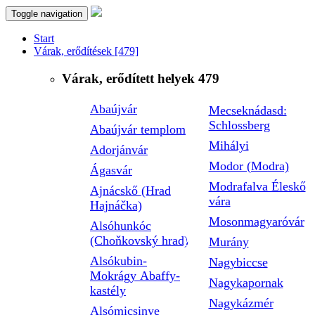
Toggle navigation
Start
Várak, erődítések
[479]
Várak, erődített helyek
479
Abaújvár
Mecseknádasd:
Schlossberg
Abaújvár templom
Mihályi
Adorjánvár
Modor (Modra)
Ágasvár
Modrafalva Éleskő
Ajnácskő (Hrad
vára
Hajnáčka)
Mosonmagyaróvár
Alsóhunkóc
(Choňkovský hrad)
Murány
Alsókubin-
Nagybiccse
Mokrágy Abaffy-
Nagykapornak
kastély
Nagykázmér
Alsómicsinye