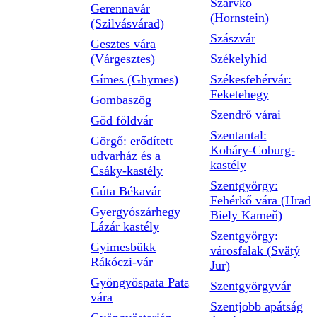
Szarvkő
Gerennavár
(Hornstein)
(Szilvásvárad)
Szászvár
Gesztes vára
(Várgesztes)
Székelyhíd
Gímes (Ghymes)
Székesfehérvár:
Feketehegy
Gombaszög
Szendrő várai
Göd földvár
Szentantal:
Görgő: erődített
Koháry-Coburg-
udvarház és a
kastély
Csáky-kastély
Szentgyörgy:
Gúta Békavár
Fehérkő vára (Hrad
Gyergyószárhegy
Biely Kameň)
Lázár kastély
Szentgyörgy:
Gyimesbükk
városfalak (Svätý
Rákóczi-vár
Jur)
Gyöngyöspata Pata
Szentgyörgyvár
vára
Szentjobb apátság