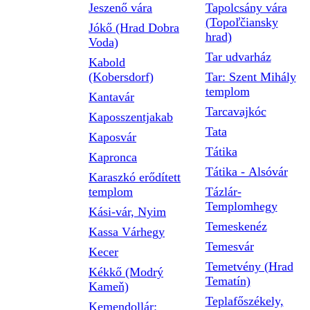
Jeszenő vára
Tapolcsány vára
(Topoľčiansky
Jókő (Hrad Dobra
hrad)
Voda)
Tar udvarház
Kabold
(Kobersdorf)
Tar: Szent Mihály
templom
Kantavár
Tarcavajkóc
Kaposszentjakab
Tata
Kaposvár
Tátika
Kapronca
Tátika - Alsóvár
Karaszkó erődített
templom
Tázlár-
Templomhegy
Kási-vár, Nyim
Temeskenéz
Kassa Várhegy
Temesvár
Kecer
Temetvény (Hrad
Kékkő (Modrý
Tematín)
Kameň)
Teplafőszékely,
Kemendollár: