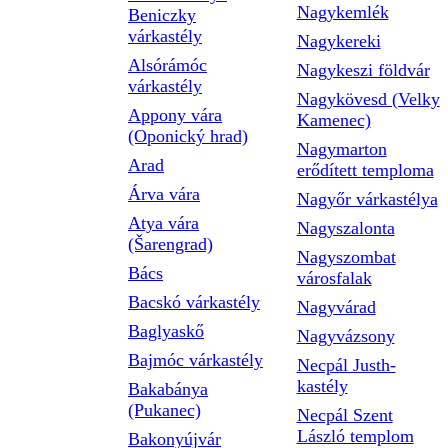
Nagykemlék
Beniczky
várkastély
Nagykereki
Alsórámóc
Nagykeszi földvár
várkastély
Nagykövesd (Velky
Appony vára
Kamenec)
(Oponický hrad)
Nagymarton
Arad
erődített temploma
Árva vára
Nagyőr várkastélya
Atya vára
Nagyszalonta
(Šarengrad)
Nagyszombat
Bács
városfalak
Bacskó várkastély
Nagyvárad
Baglyaskő
Nagyvázsony
Bajmóc várkastély
Necpál Justh-
kastély
Bakabánya
(Pukanec)
Necpál Szent
László templom
Bakonyújvár