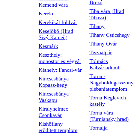
Brezó
Kemend vára
Tiba vára (Hrad
Kereki
Tibava)
Kerekikál földvár
Tihany
Keselőkő (Hrad
Tihany Csúcshegy
Sivý Kameň)
Tihany Óvár
Késmárk
Tiszaalpár
Keszthely:
monostor és végvár
Tolmács
Kálváriadomb
Kéthely: Fancsi-vár
Torna -
Kincsesbánya
Nagyboldogasszony
Kopasz-hegy
plébániatemplom
Kincsesbánya
Torna Keglevich
Vaskapu
kastély
Királyhelmec
Torna vára
Csonkavár
(Turniansky hrad)
Kishöflány
Tornalja
erődített templom