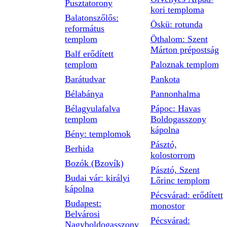
Pusztatorony
kori temploma
Balatonszőlős:
Öskü: rotunda
református
templom
Öthalom: Szent
Márton prépostság
Balf erődített
templom
Paloznak templom
Barátudvar
Pankota
Bélabánya
Pannonhalma
Bélagyulafalva
Pápoc: Havas
templom
Boldogasszony
kápolna
Bény: templomok
Pásztó,
Berhida
kolostorrom
Bozók (Bzovík)
Pásztó, Szent
Budai vár: királyi
Lőrinc templom
kápolna
Pécsvárad: erődített
Budapest:
monostor
Belvárosi
Pécsvárad:
Nagyboldogasszony