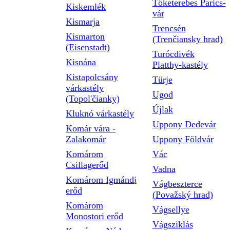
Tőketerebes Parics-
Kiskemlék
vár
Kismarja
Trencsén
Kismarton
(Trenčiansky hrad)
(Eisenstadt)
Turócdivék
Kisnána
Platthy-kastély
Kistapolcsány
Türje
várkastély
Ugod
(Topol'čianky)
Újlak
Kluknó várkastély
Uppony Dedevár
Komár vára -
Zalakomár
Uppony Földvár
Komárom
Vác
Csillagerőd
Vadna
Komárom Igmándi
Vágbeszterce
erőd
(Považský hrad)
Komárom
Vágsellye
Monostori erőd
Vágsziklás