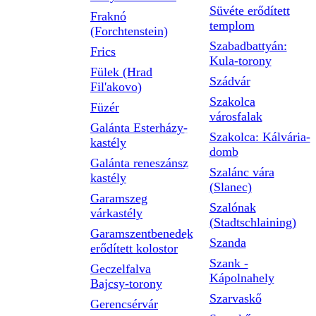
Süvéte erődített
Fraknó
templom
(Forchtenstein)
Szabadbattyán:
Frics
Kula-torony
Fülek (Hrad
Szádvár
Fil'akovo)
Szakolca
Füzér
városfalak
Galánta Esterházy-
Szakolca: Kálvária-
kastély
domb
Galánta reneszánsz
Szalánc vára
kastély
(Slanec)
Garamszeg
Szalónak
várkastély
(Stadtschlaining)
Garamszentbenedek
Szanda
erődített kolostor
Szank -
Geczelfalva
Kápolnahely
Bajcsy-torony
Szarvaskő
Gerencsérvár