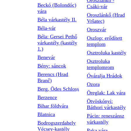
Oroszlánkő -
Beckó (Bolondóc)
Csáki-vár
vára
Oroszlánkő (Hrad
Béla várkastély II.
Vršatec)
Béla-vár
Oroszvár
Béla: Gersei Pethő
Oszlop: erődített
várkastély (kastély
templom
1.)
Osztroluka kastély
Benevár
Osztroluka
Bény: sáncok
templomrom
Berencs (Hrad
Óváralja Hrádok
Branč)
Ozora
Berg, Ödes Schloss
Öreglak: Lak vára
Berzence
Ötvöskónyi:
Bihar földvára
Báthori várkastély
Blatnica
Pácin: reneszánsz
várkastély
Bodrogszerdahely
Vécsey-kastély
Paka vára