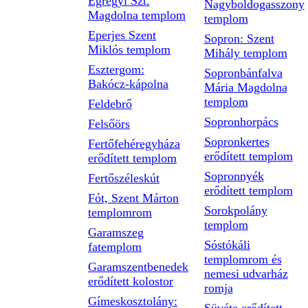
Egregyi Szt.
Nagyboldogasszony
Magdolna templom
templom
Eperjes Szent
Sopron: Szent
Miklós templom
Mihály templom
Esztergom:
Sopronbánfalva
Bakócz-kápolna
Mária Magdolna
templom
Feldebrő
Sopronhorpács
Felsőörs
Sopronkertes
Fertőfehéregyháza
erődített templom
erődített templom
Sopronnyék
Fertőszéleskút
erődített templom
Fót, Szent Márton
Sorokpolány
templomrom
templom
Garamszeg
Sóstókáli
fatemplom
templomrom és
Garamszentbenedek
nemesi udvarház
erődített kolostor
romja
Gímeskosztolány: