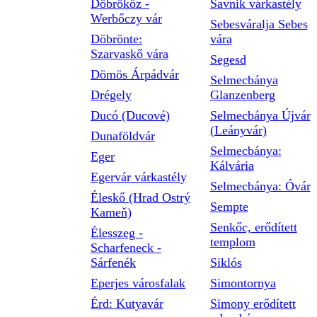
Döbrököz -
Savnik várkastély
Werbőczy vár
Sebesváralja Sebes
Döbrönte:
vára
Szarvaskő vára
Segesd
Dömös Árpádvár
Selmecbánya
Drégely
Glanzenberg
Ducó (Ducové)
Selmecbánya Újvár
(Leányvár)
Dunaföldvár
Selmecbánya:
Eger
Kálvária
Egervár várkastély
Selmecbánya: Óvár
Éleskő (Hrad Ostrý
Sempte
Kameň)
Senkőc, erődített
Élesszeg -
templom
Scharfeneck -
Sárfenék
Siklós
Eperjes városfalak
Simontornya
Érd: Kutyavár
Simony erődített