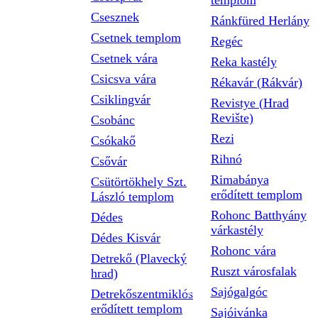
templom
Csesznek
Ránkfüred Herlány
Csetnek templom
Regéc
Csetnek vára
Reka kastély
Csicsva vára
Rékavár (Rákvár)
Csiklingvár
Revistye (Hrad
Revište)
Csobánc
Rezi
Csókakő
Rihnó
Csővár
Rimabánya
Csütörtökhely Szt.
erődített templom
László templom
Rohonc Batthyány
Dédes
várkastély
Dédes Kisvár
Rohonc vára
Detrekő (Plavecký
Ruszt városfalak
hrad)
Sajógalgóc
Detrekőszentmiklós
erődített templom
Sajóivánka