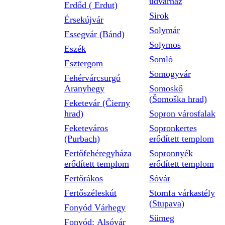
udvarház
Erdőd ( Erdut)
Sirok
Érsekújvár
Solymár
Essegvár (Bánd)
Solymos
Eszék
Somló
Esztergom
Somogyvár
Fehérvárcsurgó
Aranyhegy
Somoskő
(Šomoška hrad)
Feketevár (Čierny
hrad)
Sopron városfalak
Feketeváros
Sopronkertes
(Purbach)
erődített templom
Fertőfehéregyháza
Sopronnyék
erődített templom
erődített templom
Fertőrákos
Sóvár
Fertőszéleskút
Stomfa várkastély
(Stupava)
Fonyód Várhegy
Sümeg
Fonyód: Alsóvár