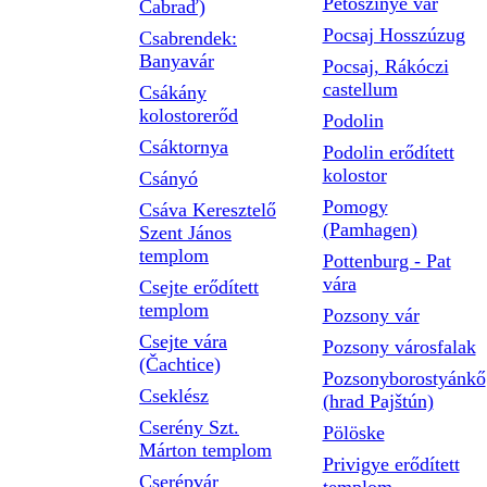
Petőszinye vár
Čabraď)
Pocsaj Hosszúzug
Csabrendek:
Banyavár
Pocsaj, Rákóczi
castellum
Csákány
kolostorerőd
Podolin
Csáktornya
Podolin erődített
kolostor
Csányó
Pomogy
Csáva Keresztelő
(Pamhagen)
Szent János
templom
Pottenburg - Pat
vára
Csejte erődített
templom
Pozsony vár
Csejte vára
Pozsony városfalak
(Čachtice)
Pozsonyborostyánkő
Cseklész
(hrad Pajštún)
Cserény Szt.
Pölöske
Márton templom
Privigye erődített
Cserépvár