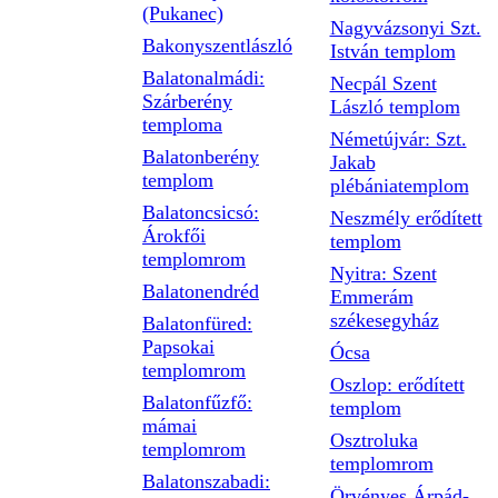
(Pukanec)
Nagyvázsonyi Szt.
Bakonyszentlászló
István templom
Balatonalmádi:
Necpál Szent
Szárberény
László templom
temploma
Németújvár: Szt.
Balatonberény
Jakab
templom
plébániatemplom
Balatoncsicsó:
Neszmély erődített
Árokfői
templom
templomrom
Nyitra: Szent
Balatonendréd
Emmerám
székesegyház
Balatonfüred:
Papsokai
Ócsa
templomrom
Oszlop: erődített
Balatonfűzfő:
templom
mámai
Osztroluka
templomrom
templomrom
Balatonszabadi:
Örvényes Árpád-