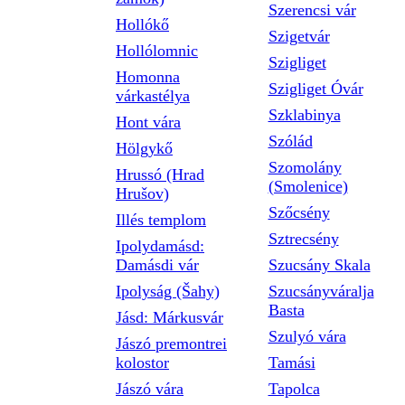
Szerencsi vár
Hollókő
Szigetvár
Hollólomnic
Szigliget
Homonna
Szigliget Óvár
várkastélya
Szklabinya
Hont vára
Szólád
Hölgykő
Szomolány
Hrussó (Hrad
(Smolenice)
Hrušov)
Szőcsény
Illés templom
Sztrecsény
Ipolydamásd:
Damásdi vár
Szucsány Skala
Ipolyság (Šahy)
Szucsányváralja
Basta
Jásd: Márkusvár
Szulyó vára
Jászó premontrei
kolostor
Tamási
Jászó vára
Tapolca