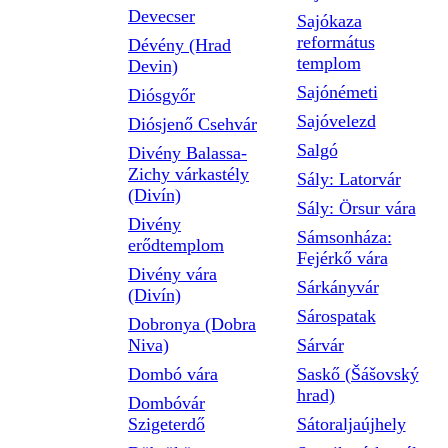
Devecser
Sajókaza
református
Dévény (Hrad
templom
Devin)
Sajónémeti
Diósgyőr
Sajóvelezd
Diósjenő Csehvár
Salgó
Divény Balassa-
Zichy várkastély
Sály: Latorvár
(Divín)
Sály: Örsur vára
Divény
Sámsonháza:
erődtemplom
Fejérkő vára
Divény vára
Sárkányvár
(Divín)
Sárospatak
Dobronya (Dobra
Niva)
Sárvár
Dombó vára
Saskő (Šášovský
hrad)
Dombóvár
Szigeterdő
Sátoraljaújhely