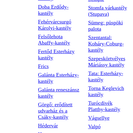
Doba Erdődy-
Stomfa várkastély
kastély
(Stupava)
Fehérvárcsurgó
Sümeg: püspöki
Károlyi-kastély
palota
Felsőlehota
Szentantal:
Abaffy-kastély
Koháry-Coburg-
kastély
Fertőd Esterházy
kastély
Szepeskörtvélyes
Máriássy kastély
Frics
Tata: Esterházy-
Galánta Esterházy-
kastély
kastély
Torna Keglevich
Galánta reneszánsz
kastély
kastély
Turócdivék
Görgő: erődített
Platthy-kastély
udvarház és a
Csáky-kastély
Vágsellye
Hédervár
Valpó