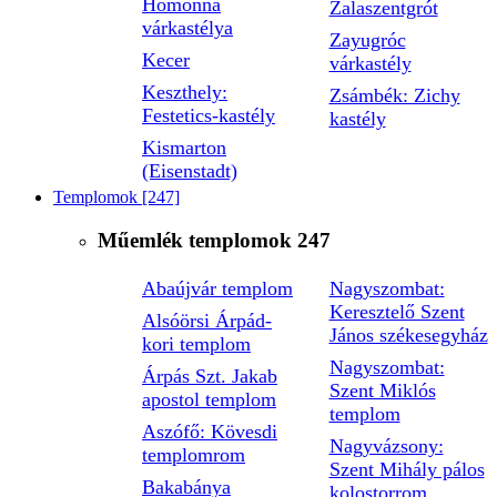
Homonna
Zalaszentgrót
várkastélya
Zayugróc
Kecer
várkastély
Keszthely:
Zsámbék: Zichy
Festetics-kastély
kastély
Kismarton
(Eisenstadt)
Templomok
[247]
Műemlék templomok
247
Abaújvár templom
Nagyszombat:
Keresztelő Szent
Alsóörsi Árpád-
János székesegyház
kori templom
Nagyszombat:
Árpás Szt. Jakab
Szent Miklós
apostol templom
templom
Aszófő: Kövesdi
Nagyvázsony:
templomrom
Szent Mihály pálos
Bakabánya
kolostorrom