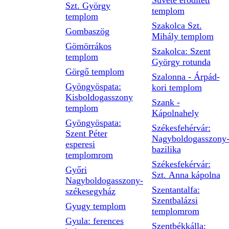
Süvéte erődített
Szt. György
templom
templom
Szakolca Szt.
Gombaszög
Mihály templom
Gömörrákos
Szakolca: Szent
templom
György rotunda
Görgő templom
Szalonna - Árpád-
Gyöngyöspata:
kori templom
Kisboldogasszony
Szank -
templom
Kápolnahely
Gyöngyöspata:
Székesfehérvár:
Szent Péter
Nagyboldogasszony
esperesi
bazilika
templomrom
Székesfekérvár:
Győri
Szt. Anna kápolna
Nagyboldogasszony-
Szentantalfa:
székesegyház
Szentbalázsi
Gyugy templom
templomrom
Gyula: ferences
Szentbékkálla: