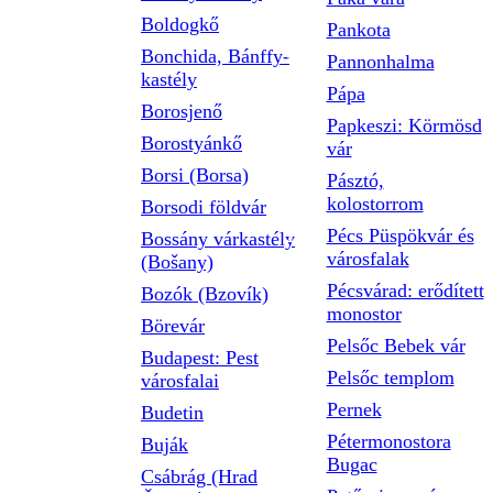
Boldogkő
Pankota
Bonchida, Bánffy-
Pannonhalma
kastély
Pápa
Borosjenő
Papkeszi: Körmösd
Borostyánkő
vár
Borsi (Borsa)
Pásztó,
kolostorrom
Borsodi földvár
Pécs Püspökvár és
Bossány várkastély
városfalak
(Bošany)
Pécsvárad: erődített
Bozók (Bzovík)
monostor
Börevár
Pelsőc Bebek vár
Budapest: Pest
Pelsőc templom
városfalai
Pernek
Budetin
Pétermonostora
Buják
Bugac
Csábrág (Hrad