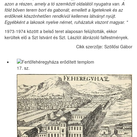
azon a részen, amely a tó szemközti oldalától nyugatra van. A
föld bőven terem bort és gabonát, emellett a ligeteknek és az
erdőknek köszönhetően rendkívül kellemes látványt nyújt.
Egyébként a lakosok nyelve német, ruházatuk viszont magyar. "
1973-1974 között a belső teret alaposan felújították, ekkor
kerültek elő a Szt Istvánt és Szt. Lászlót ábrázoló falfestmények.
Cikk szerzője: Szöllősi Gábor
17. sz.