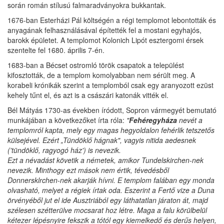
során román stílusú falmaradványokra bukkantak.
1676-ban Esterházi Pál költségén a régi templomot lebontották és
anyagának felhasználásával építették fel a mostani egyhajós,
barokk épületet. A templomot Kolonich Lipót esztergomi érsek
szentelte fel 1680. április 7-én.
1683-ban a Bécset ostromló török csapatok a települést
kifosztották, de a templom komolyabban nem sérült meg. A
korabeli krónikák szerint a templomból csak egy aranyozott ezüst
kehely tűnt el, és azt is a császári katonák vitték el.
Bél Mátyás 1730-as években íródott, Sopron vármegyét bemutató
munkájában a következőket írta róla:
"
Fehéregyháza
nevét a
templomról kapta, mely egy magas hegyoldalon fehérlik tetszetős
külsejével. Ezért „Tündöklő hágnak", vagyis nitida aedesnek
('tündöklő, ragyogó ház') is nevezik.
Ezt a névadást követik a németek, amikor Tundelskirchen-nek
nevezik. Minthogy ezt mások nem értik, tévedésből
Donnersklrchen-nek akarják hívni. E templom falában egy monda
olvasható, melyet a régiek írtak oda. Eszerint a Fertő vize a Duna
örvényéből jut el ide Ausztriából egy láthatatlan járaton át, majd
szélesen szétterülve mocsarat hoz létre. Maga a falu körülbelül
kétezer lépésnyire fekszik a tótól egy kiemelkedő és derűs helyen,