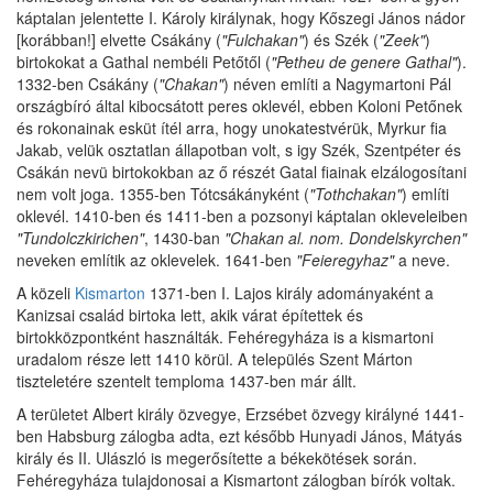
káptalan jelentette I. Károly királynak, hogy Kőszegi János nádor
[korábban!] elvette Csákány (
"Fulchakan"
) és Szék (
"Zeek"
)
birtokokat a Gathal nembéli Petőtől (
"Petheu de genere Gathal"
).
1332-ben Csákány (
"Chakan"
) néven említi a Nagymartoni Pál
országbíró által kibocsátott peres oklevél, ebben Koloni Petőnek
és rokonainak esküt ítél arra, hogy unokatestvérük, Myrkur fia
Jakab, velük osztatlan állapotban volt, s igy Szék, Szentpéter és
Csákán nevü birtokokban az ő részét Gatal fiainak elzálogosítani
nem volt joga. 1355-ben Tótcsákányként (
"Tothchakan"
) említi
oklevél. 1410-ben és 1411-ben a pozsonyi káptalan okleveleiben
"Tundolczkirichen"
, 1430-ban
"Chakan al. nom. Dondelskyrchen"
neveken említik az oklevelek. 1641-ben
"Feieregyhaz"
a neve.
A közeli
Kismarton
1371-ben I. Lajos király adományaként a
Kanizsai család birtoka lett, akik várat építettek és
birtokközpontként használták. Fehéregyháza is a kismartoni
uradalom része lett 1410 körül. A település Szent Márton
tiszteletére szentelt temploma 1437-ben már állt.
A területet Albert király özvegye, Erzsébet özvegy királyné 1441-
ben Habsburg zálogba adta, ezt később Hunyadi János, Mátyás
király és II. Ulászló is megerősítette a békekötések során.
Fehéregyháza tulajdonosai a Kismartont zálogban bírók voltak.