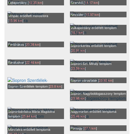
Lajtapordány [
12.35 km
]
Szarvkő [
14.17 km
]
Nezsider [
15.97 km
]
Vimpác erődített monostora
[
15.96 km
]
Vulkapordány erődített templom
[
16.1 km
]
Fertőrákos [
20.38 km
]
Sopronkertes erődített templom
[
20.91 km
]
Barátudvar [
22.46 km
]
Soproni Szt. Mihály templom
[
23.59 km
]
Sopron városfalak [
23.92 km
]
Sopron Szentlélek-templom [
23.8 km
]
Sopron: Nagyboldogasszony templom
[
23.98 km
]
Sopronbánfalva Mária Magdolna
Nagymarton erődített temploma
templom [
25.44 km
]
[
25.46 km
]
Pomogy [
27.1 km
]
Márcfalva erődített temploma