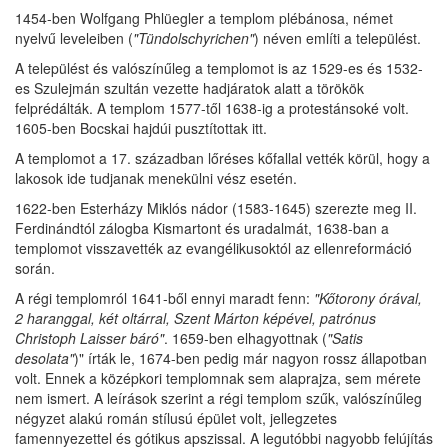
1454-ben Wolfgang Phlüegler a templom plébánosa, német
nyelvű leveleiben (
"Tündolschyrichen"
) néven említi a települést.
A települést és valószínűleg a templomot is az 1529-es és 1532-
es Szulejmán szultán vezette hadjáratok alatt a törökök
felprédálták. A templom 1577-től 1638-ig a protestánsoké volt.
1605-ben Bocskai hajdúi pusztítottak itt.
A templomot a 17. században lőréses kőfallal vették körül, hogy a
lakosok ide tudjanak menekülni vész esetén.
1622-ben Esterházy Miklós nádor (1583-1645) szerezte meg II.
Ferdinándtól zálogba Kismartont és uradalmát, 1638-ban a
templomot visszavették az evangélikusoktól az ellenreformáció
során.
A régi templomról 1641-ből ennyi maradt fenn:
"Kőtorony órával,
2 haranggal, két oltárral, Szent Márton képével, patrónus
Christoph Laisser báró"
. 1659-ben elhagyottnak (
"Satis
desolata"
)" írták le, 1674-ben pedig már nagyon rossz állapotban
volt. Ennek a középkori templomnak sem alaprajza, sem mérete
nem ismert. A leírások szerint a régi templom szűk, valószínűleg
négyzet alakú román stílusú épület volt, jellegzetes
famennyezettel és gótikus apszissal. A legutóbbi nagyobb felújítás