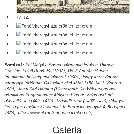
17. sz.
Források:
Bél Mátyás: Sopron vármegye leírása; Thirring
Gusztáv: Felső Dunántúl (1933); Mező András: Színes
templomok helységneveinkben I. (2001); Nagy Imre: Sopron
vármegye története. Oklevéltár első kötet 1156-1411 (Sopron,
1889); Josef Karl Homma (Eisenstadt): Die Wüstungen des
nördlichen Burgenlandes; Mályusz Elemér: Zsigmondkori
oklevéltár II. (1400–1410) : Második rész (1407–1410) (Magyar
Országos Levéltár kiadványai, II. Forráskiadványok 4. Budapest,
1958); https://www.chronik-donnerskirchen.at/;
Galéria