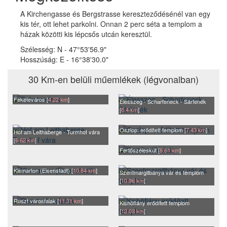
A Kirchengasse és Bergstrasse kereszteződésénél van egy
kis tér, ott lehet parkolni. Onnan 2 perc séta a templom a
házak közötti kis lépcsős utcán keresztül.
Szélesség:
N - 47°53'56.9"
Hosszúság:
E - 16°38'30.0"
30 Km-en belüli műemlékek (légvonalban)
Feketeváros [
4.22 km
]
Élesszeg - Scharfeneck - Sárfenék
[
6.4 km
]
Oszlop: erődített templom [
7.43 km
]
Hof am Leithaberge - Turmhof vára
[
6.62 km
]
Fertőszéleskút [
8.61 km
]
Kismarton (Eisenstadt) [
10.84 km
]
Szentmargitbánya vár és templom
[
10.96 km
]
Ruszt városfalak [
11.31 km
]
Kishöflány erődített templom
[
12.03 km
]