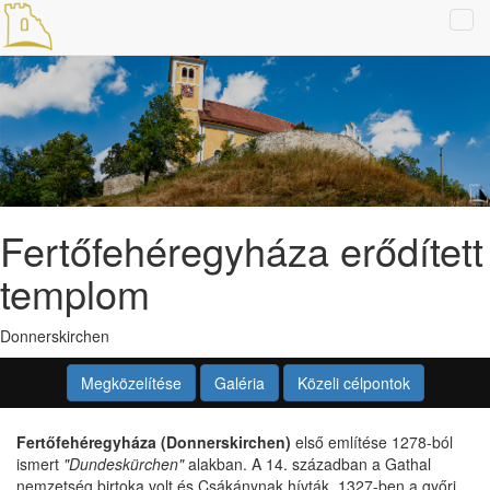
Tog
navi
Fertőfehéregyháza erődített
templom
Donnerskirchen
Megközelítése
Galéria
Közeli célpontok
Fertőfehéregyháza (Donnerskirchen)
első említése 1278-ból
ismert
"Dundeskürchen"
alakban. A 14. században a Gathal
nemzetség birtoka volt és Csákánynak hívták. 1327-ben a győri