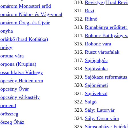
Revistye (Hrad Revi
omárom Monostori erőd
Rezi
omárom Nádor- és Vág-vonal
Rihnó
omárom Öreg- és Újvár
Rimabánya erődítet
onyha
Rohonc Batthyány vá
orlátkő (hrad Kotlátka)
Rohonc vára
órógy
Ruszt városfalak
orotna vára
Sajógalgóc
orpona (Krupina)
Sajóivánka
ossuthfalva Várhegy
Sajókaza reformátu
öpcsény Heidenturm
Sajónémeti
öpcsény Óvár
Sajóvelezd
öpcsény várkastély
Salgó
örmend
Sály: Latorvár
örösszeg
Sály: Örsur vára
őszeg Óház
Sámsonháza: Fejérkő