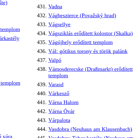
šte)
Vadna
Vágbeszterce (Považský hrad)
Vágsellye
t templom
Vágsziklás erődített kolostor (Skalka)
rkastély
Vágújhely erődített templom
Vál: gótikus torony és török palánk
Valpó
Vámosderecske (Draßmarkt) erődített
templom
s templom
Varasd
Várkesző
Várna Halom
Várna Óvár
Várpalota
Vasdobra (Neuhaus am Klausenbach)
 vára