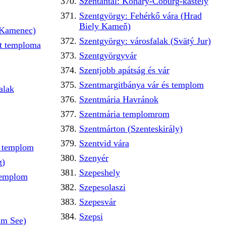
Szentantal: Koháry-Coburg-kastély
Szentgyörgy: Fehérkő vára (Hrad
Biely Kameň)
 Kamenec)
Szentgyörgy: városfalak (Svätý Jur)
tt temploma
Szentgyörgyvár
Szentjobb apátság és vár
Szentmargitbánya vár és templom
alak
Szentmária Havránok
Szentmária templomrom
Szentmárton (Szenteskirály)
Szentvid vára
ó templom
Szenyér
g)
Szepeshely
templom
Szepesolaszi
Szepesvár
Szepsi
am See)