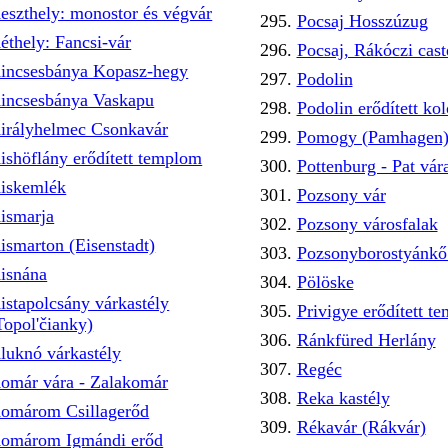
eszthely: monostor és végvár
Pocsaj Hosszúzug
éthely: Fancsi-vár
Pocsaj, Rákóczi cas
incsesbánya Kopasz-hegy
Podolin
incsesbánya Vaskapu
Podolin erődített kol
irályhelmec Csonkavár
Pomogy (Pamhagen
ishöflány erődített templom
Pottenburg - Pat vár
iskemlék
Pozsony vár
ismarja
Pozsony városfalak
ismarton (Eisenstadt)
Pozsonyborostyánkő 
isnána
Pölöske
istapolcsány várkastély
Privigye erődített t
Topol'čianky)
Ránkfüred Herlány
luknó várkastély
Regéc
omár vára - Zalakomár
Reka kastély
omárom Csillagerőd
Rékavár (Rákvár)
omárom Igmándi erőd