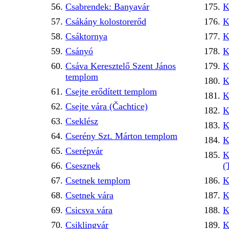
Csabrendek: Banyavár
K
Csákány kolostorerőd
K
Csáktornya
K
Csányó
K
Csáva Keresztelő Szent János
K
templom
K
Csejte erődített templom
K
Csejte vára (Čachtice)
K
Cseklész
K
Cserény Szt. Márton templom
K
Cserépvár
K
Csesznek
(
Csetnek templom
K
Csetnek vára
K
Csicsva vára
K
Csiklingvár
K