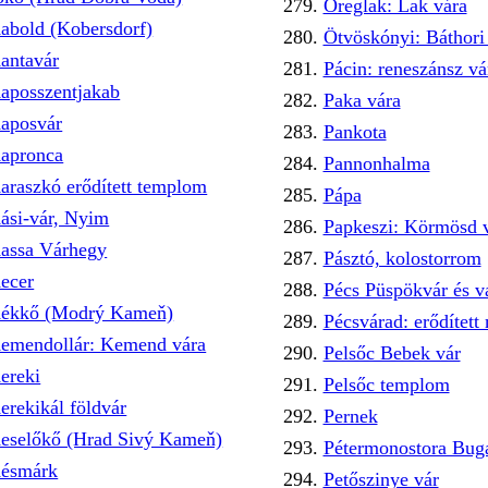
Öreglak: Lak vára
abold (Kobersdorf)
Ötvöskónyi: Báthori 
antavár
Pácin: reneszánsz vá
aposszentjakab
Paka vára
aposvár
Pankota
apronca
Pannonhalma
araszkó erődített templom
Pápa
ási-vár, Nyim
Papkeszi: Körmösd 
assa Várhegy
Pásztó, kolostorrom
ecer
Pécs Püspökvár és v
ékkő (Modrý Kameň)
Pécsvárad: erődített
emendollár: Kemend vára
Pelsőc Bebek vár
ereki
Pelsőc templom
erekikál földvár
Pernek
eselőkő (Hrad Sivý Kameň)
Pétermonostora Bug
ésmárk
Petőszinye vár