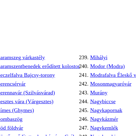
aramszeg várkastély
Mihályi
aramszentbenedek erődített kolostor
Modor (Modra)
eczelfalva Bajcsy-torony
Modrafalva Éleskő v
erencsérvár
Mosonmagyaróvár
erennavár (Szilvásvárad)
Murány
esztes vára (Várgesztes)
Nagybiccse
ímes (Ghymes)
Nagykapornak
ombaszög
Nagykázmér
öd földvár
Nagykemlék