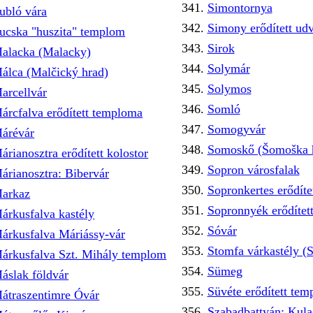
Simontornya
ubló vára
Simony erődített ud
ucska "huszita" templom
Sirok
alacka (Malacky)
Solymár
álca (Malčický hrad)
Solymos
arcellvár
Somló
árcfalva erődített temploma
Somogyvár
árévár
Somoskő (Šomoška 
árianosztra erődített kolostor
Sopron városfalak
árianosztra: Bibervár
Sopronkertes erődít
arkaz
Sopronnyék erődítet
árkusfalva kastély
Sóvár
árkusfalva Máriássy-vár
Stomfa várkastély (
árkusfalva Szt. Mihály templom
Sümeg
áslak földvár
Süvéte erődített te
átraszentimre Óvár
Szabadbattyán: Kula