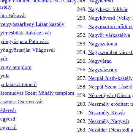
örgő: erődített udvarház és a Csáky-
Nagykereki
astély
Nagykeszi földvár
úta Békavár
Nagykövesd (Velky
yergyószárhegy Lázár kastély
Nagymarton erődíte
yimesbükk Rákóczi-vár
Nagyőr várkastélya
yöngyöspata Pata vára
Nagyszalonta
yöngyöstarján Világosvár
Nagyszombat városf
yőr
Nagyvárad
yugy templom
Nagyvázsony
yula
Necpál Justh-kastély
yulakeszi temető
Necpál Szent Lászl
áromudvar Szent Mihály templom
Németújvár (Güssin
asznos: Cserteri-vár
Neszmély erődített 
édervár
Neszmély Kisvár
egyesd
Neszmély Nagyvár
egyestű
Nezsider (Neusiedl 