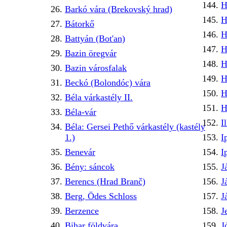
H
Barkó vára (Brekovský hrad)
H
Bátorkő
H
Battyán (Bot'an)
H
Bazin öregvár
H
Bazin városfalak
H
Beckó (Bolondóc) vára
H
Béla várkastély II.
H
Béla-vár
I
Béla: Gersei Pethő várkastély (kastély
1.)
I
Benevár
I
Bény: sáncok
J
Berencs (Hrad Branč)
J
Berg, Ödes Schloss
J
Berzence
J
Bihar földvára
J