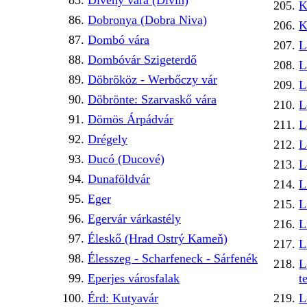
Divény vára (Divín)
K
Dobronya (Dobra Niva)
K
Dombó vára
L
Dombóvár Szigeterdő
L
Döbrököz - Werbőczy vár
L
Döbrönte: Szarvaskő vára
L
Dömös Árpádvár
L
Drégely
L
Ducó (Ducové)
L
Dunaföldvár
L
Eger
L
Egervár várkastély
L
Éleskő (Hrad Ostrý Kameň)
L
Élesszeg - Scharfeneck - Sárfenék
L
Eperjes városfalak
t
Érd: Kutyavár
L