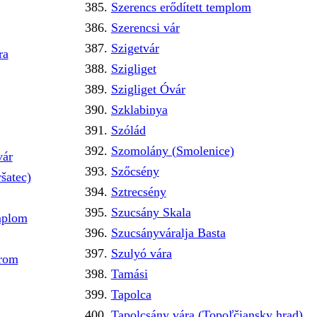
Szerencs erődített templom
Szerencsi vár
Szigetvár
ra
Szigliget
Szigliget Óvár
Szklabinya
Szólád
Szomolány (Smolenice)
vár
Szőcsény
šatec)
Sztrecsény
Szucsány Skala
emplom
Szucsányváralja Basta
Szulyó vára
mrom
Tamási
Tapolca
Tapolcsány vára (Topoľčiansky hrad)