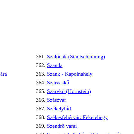
Szalónak (Stadtschlaining)
Szanda
ára
Szank - Kápolnahely
Szarvaskő
Szarvkő (Hornstein)
Szászvár
Székelyhíd
Székesfehérvár: Feketehegy
Szendrő várai