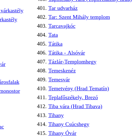
Tar udvarház
várkastély
Tar: Szent Mihály templom
rkastély
Tarcavajkóc
Tata
Tátika
Tátika - Alsóvár
Tázlár-Templomhegy
vár
Temeskenéz
Temesvár
árosfalak
Temetvény (Hrad Tematín)
 monostor
Teplafőszékely, Brezó
Tiba vára (Hrad Tibava)
Tihany
Tihany Csúcshegy
ac
Tihany Óvár