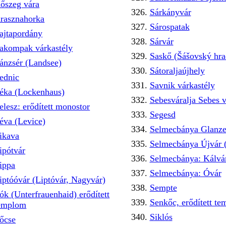
őszeg vára
Sárkányvár
rasznahorka
Sárospatak
ajtapordány
Sárvár
akompak várkastély
Saskő (Šášovský hra
ánzsér (Landsee)
Sátoraljaújhely
ednic
Savnik várkastély
éka (Lockenhaus)
Sebesváralja Sebes v
elesz: erődített monostor
Segesd
éva (Levice)
Selmecbánya Glanze
ikava
Selmecbánya Újvár 
ipótvár
Selmecbánya: Kálvá
ippa
Selmecbánya: Óvár
iptóóvár (Liptóvár, Nagyvár)
Sempte
ók (Unterfrauenhaid) erődített
Senkőc, erődített t
emplom
Siklós
őcse