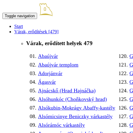
Toggle navigation
Start
Várak, erődítések
[479]
Várak, erődített helyek
479
Abaújvár
G
Abaújvár templom
G
Adorjánvár
G
Ágasvár
G
Ajnácskő (Hrad Hajnáčka)
G
Alsóhunkóc (Choňkovský hrad)
G
Alsókubin-Mokrágy Abaffy-kastély
G
Alsómicsinye Beniczky várkastély
G
Alsórámóc várkastély
G