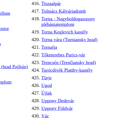
Tiszaalpár
Tolmács Kálváriadomb
tellum
Torna - Nagyboldogasszony
plébániatemplom
ostor
Torna Keglevich kastély
)
Torna vára (Turniansky hrad)
a
Tornalja
Tőketerebes Parics-vár
Trencsén (Trenčiansky hrad)
(hrad Pajštún)
Turócdivék Platthy-kastély
Türje
emplom
Ugod
Újlak
Uppony Dedevár
Uppony Földvár
Vác