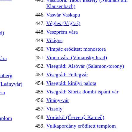
Vasdobra: Tabor kastély (Neuhaus am
Klausenbach)
Vasvár Vaskapu
Végles (Vígľaš)
Veszprém vára
d)
Világos
Vimpác erődített monostora
Vinna vára (Viniansky hrad)
ára
Visegrád: Alsóvár (Salamon-torony)
Visegrád: Fellegvár
nberg
Visegrád: királyi palota
(Leányvár)
Visegrád: Sibrik dombi ispáni vár
ria
Vitány-vár
Vizsoly
Vöröskő (Červený Kameň)
emplom
Vulkapordány erődített templom