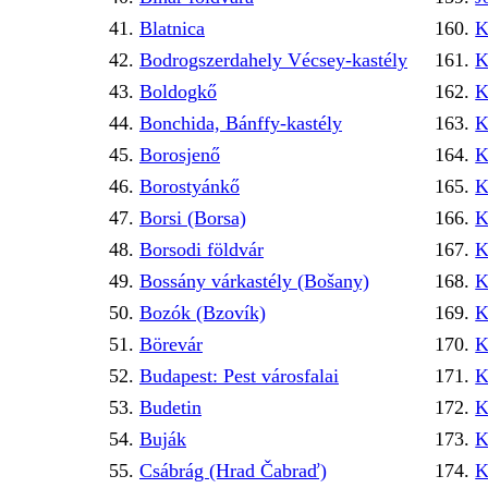
Blatnica
K
Bodrogszerdahely Vécsey-kastély
K
Boldogkő
K
Bonchida, Bánffy-kastély
K
Borosjenő
K
Borostyánkő
K
Borsi (Borsa)
K
Borsodi földvár
K
Bossány várkastély (Bošany)
K
Bozók (Bzovík)
K
Börevár
K
Budapest: Pest városfalai
K
Budetin
K
Buják
K
Csábrág (Hrad Čabraď)
K