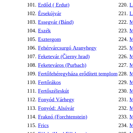
Erdőd ( Erdut)
L
Érsekújvár
L
Essegvár (Bánd)
M
Eszék
M
Esztergom
M
Fehérvárcsurgó Aranyhegy
M
Feketevár (Čierny hrad)
M
Feketeváros (Purbach)
M
Fertőfehéregyháza erődített templom
M
Fertőrákos
M
Fertőszéleskút
M
Fonyód Várhegy
M
Fonyód: Alsóvár
M
Fraknó (Forchtenstein)
M
Frics
M