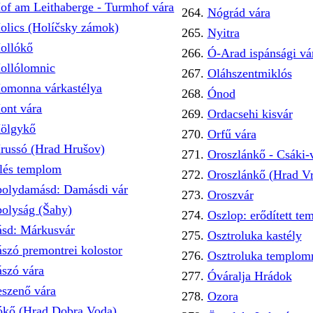
of am Leithaberge - Turmhof vára
Nógrád vára
olics (Holíčsky zámok)
Nyitra
ollókő
Ó-Arad ispánsági vá
ollólomnic
Oláhszentmiklós
omonna várkastélya
Ónod
ont vára
Ordacsehi kisvár
ölgykő
Orfű vára
russó (Hrad Hrušov)
Oroszlánkő - Csáki-
llés templom
Oroszlánkő (Hrad Vr
polydamásd: Damásdi vár
Oroszvár
polyság (Šahy)
Oszlop: erődített t
ásd: Márkusvár
Osztroluka kastély
ászó premontrei kolostor
Osztroluka templo
ászó vára
Óváralja Hrádok
eszenő vára
Ozora
ókő (Hrad Dobra Voda)