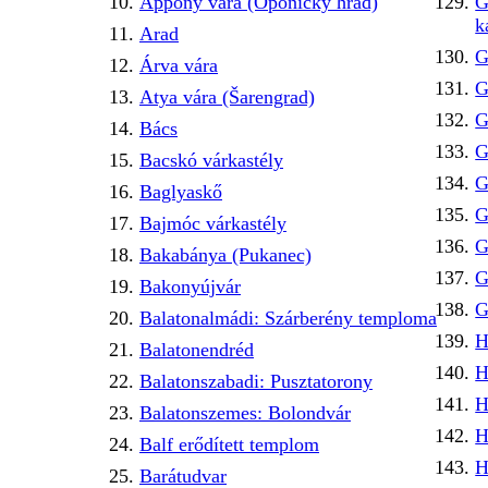
Appony vára (Oponický hrad)
G
k
Arad
G
Árva vára
G
Atya vára (Šarengrad)
G
Bács
G
Bacskó várkastély
G
Baglyaskő
G
Bajmóc várkastély
G
Bakabánya (Pukanec)
G
Bakonyújvár
G
Balatonalmádi: Szárberény temploma
H
Balatonendréd
H
Balatonszabadi: Pusztatorony
H
Balatonszemes: Bolondvár
H
Balf erődített templom
H
Barátudvar