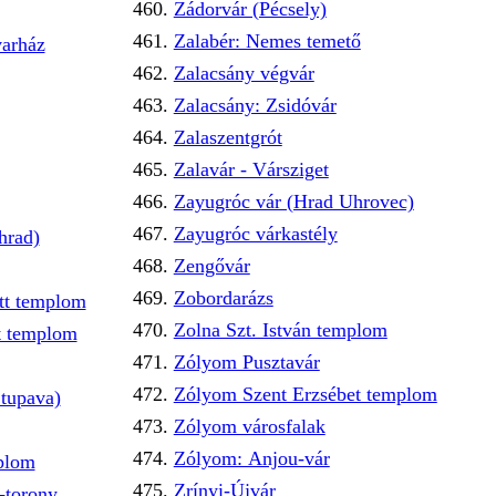
Zádorvár (Pécsely)
Zalabér: Nemes temető
varház
Zalacsány végvár
Zalacsány: Zsidóvár
Zalaszentgrót
Zalavár - Vársziget
Zayugróc vár (Hrad Uhrovec)
Zayugróc várkastély
hrad)
Zengővár
Zobordarázs
ett templom
Zolna Szt. István templom
t templom
Zólyom Pusztavár
Zólyom Szent Erzsébet templom
Stupava)
Zólyom városfalak
Zólyom: Anjou-vár
mplom
Zrínyi-Újvár
-torony