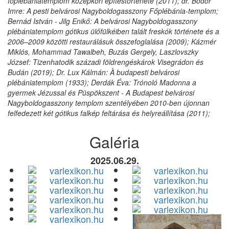
főplébániatemplom középkori építéstörténete (2011); dr. Bodor
Imre: A pesti belvárosi Nagyboldogasszony Főplébánia-templom;
Bernád István - Jilg Enikő: A belvárosi Nagyboldogasszony
plébániatemplom gótikus ülőfülkéiben talált freskók története és a
2006–2009 közötti restaurálásuk összefoglalása (2009); Kázmér
Miklós, Mohammad Tawalbeh, Buzás Gergely, Laszlovszky
József: Tizenhatodik századi földrengéskárok Visegrádon és
Budán (2019); Dr. Lux Kálmán: À budapesti belvárosi
plébániatemplom (1933); Derdák Éva: Trónoló Madonna a
gyermek Jézussal és Püspökszent - A Budapest belvárosi
Nagyboldogasszony templom szentélyében 2010-ben újonnan
felfedezett két gótikus falkép feltárása és helyreállítása (2011);
Galéria
2025.06.29.