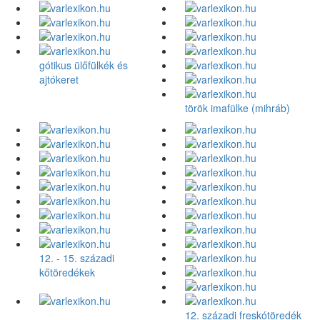
gótikus ülőfülkék és
ajtókeret
török imafülke (mihráb)
12. - 15. századi
kőtöredékek
12. századi freskótöredék