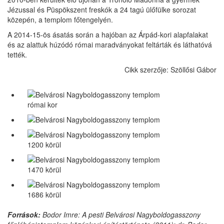
Jézussal és Püspökszent freskók a 24 tagú ülőfülke sorozat
közepén, a templom főtengelyén.
A 2014-15-ös ásatás során a hajóban az Árpád-kori alapfalakat
és az alattuk húzódó római maradványokat feltárták és láthatóvá
tették.
Cikk szerzője: Szöllősi Gábor
római kor
1200 körül
1470 körül
1686 körül
Források:
Bodor Imre: A pesti Belvárosi Nagyboldogasszony