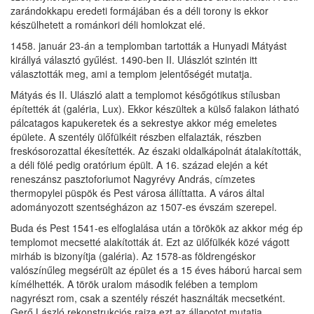
zarándokkapu eredeti formájában és a déli torony is ekkor
készülhetett a románkori déli homlokzat elé.
1458. január 23-án a templomban tartották a Hunyadi Mátyást
királlyá választó gyűlést. 1490-ben II. Ulászlót szintén itt
választották meg, ami a templom jelentőségét mutatja.
Mátyás és II. Ulászló alatt a templomot későgótikus stílusban
építették át (galéria, Lux). Ekkor készültek a külső falakon látható
pálcatagos kapukeretek és a sekrestye akkor még emeletes
épülete. A szentély ülőfülkéit részben elfalazták, részben
freskósorozattal ékesítették. Az északi oldalkápolnát átalakították,
a déli fölé pedig oratórium épült. A 16. század elején a két
reneszánsz pasztoforiumot Nagyrévy András, címzetes
thermopylei püspök és Pest városa állíttatta. A város által
adományozott szentségházon az 1507-es évszám szerepel.
Buda és Pest 1541-es elfoglalása után a törökök az akkor még ép
templomot mecsetté alakították át. Ezt az ülőfülkék közé vágott
mirháb is bizonyítja (galéria). Az 1578-as földrengéskor
valószínűleg megsérült az épület és a 15 éves háború harcai sem
kímélhették. A török uralom második felében a templom
nagyrészt rom, csak a szentély részét használták mecsetként.
Gerő László rekonstrukciós rajza ezt az állapotot mutatja