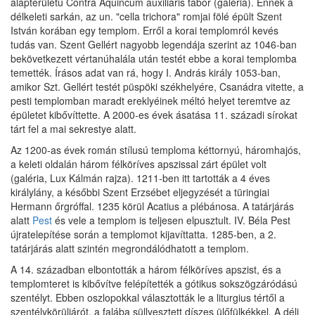
alapterületű Contra Aquincum auxiliáris tábor (galéria). Ennek a
délkeleti sarkán, az un. "cella trichora" romjai fölé épült Szent
István korában egy templom. Erről a korai templomról kevés
tudás van. Szent Gellért nagyobb legendája szerint az 1046-ban
bekövetkezett vértanúhalála után testét ebbe a korai templomba
temették. Írásos adat van rá, hogy I. András király 1053-ban,
amikor Szt. Gellért testét püspöki székhelyére, Csanádra vitette, a
pesti templomban maradt ereklyéinek méltó helyet teremtve az
épületet kibővíttette. A 2000-es évek ásatása 11. századi sírokat
tárt fel a mai sekrestye alatt.
Az 1200-as évek román stílusú temploma kéttornyú, háromhajós,
a keleti oldalán három félköríves apszissal zárt épület volt
(galéria, Lux Kálmán rajza). 1211-ben itt tartották a 4 éves
királylány, a későbbi Szent Erzsébet eljegyzését a türingiai
Hermann őrgróffal. 1235 körül Acatius a plébánosa. A tatárjárás
alatt
Pest
és vele a templom is teljesen elpusztult. IV. Béla Pest
újratelepítése során a templomot kijavíttatta. 1285-ben, a 2.
tatárjárás alatt szintén megrondálódhatott a templom.
A 14. században elbontották a három félköríves apszist, és a
templomteret is kibővítve felépítették a gótikus sokszögzáródású
szentélyt. Ebben oszlopokkal választották le a liturgius tértől a
szentélykörüljárót, a falába süllyesztett díszes ülőfülkékkel. A déli