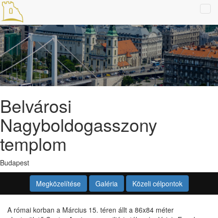
Tog
navi
Belvárosi
Nagyboldogasszony
templom
Budapest
Megközelítése
Galéria
Közeli célpontok
A római korban a Március 15. téren állt a 86x84 méter