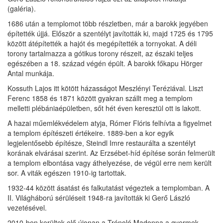
(galéria).
1686 után a templomot több részletben, már a barokk jegyében
építették újjá. Először a szentélyt javították ki, majd 1725 és 1795
között átépítették a hajót és megépítették a tornyokat. A déli
torony tartalmazza a gótikus torony részeit, az északi teljes
egészében a 18. század végén épült. A barokk főkapu Hörger
Antal munkája.
Kossuth Lajos itt kötött házasságot Meszlényi Teréziával. Liszt
Ferenc 1858 és 1871 között gyakran szállt meg a templom
melletti plébániaépületben, sőt hét éven keresztül ott is lakott.
A hazai műemlékvédelem atyja, Rómer Flóris felhívta a figyelmet
a templom építészeti értékeire. 1889-ben a kor egyik
legjelentősebb építésze, Steindl Imre restaurálta a szentélyt
korának elvárásai szerint. Az Erzsébet-híd építése során felmerült
a templom elbontása vagy áthelyezése, de végül erre nem került
sor. A viták egészen 1910-ig tartottak.
1932-44 között ásatást és falkutatást végeztek a templomban. A
II. Világháború sérüléseit 1948-ra javították ki Gerő László
vezetésével.
2010-ben kerültek elő újonan a Trónoló Madonna a gyermek