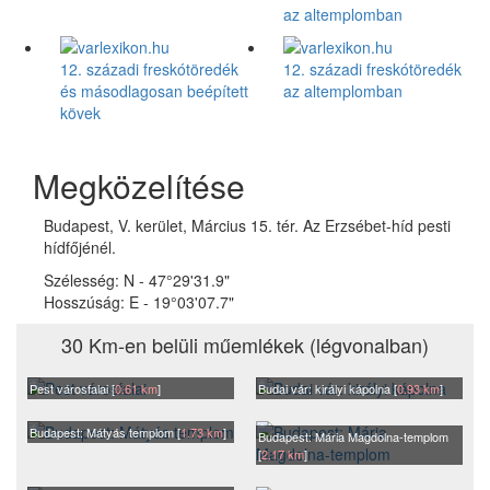
az altemplomban
12. századi freskótöredék
12. századi freskótöredék
és másodlagosan beépített
az altemplomban
kövek
Megközelítése
Budapest, V. kerület, Március 15. tér. Az Erzsébet-híd pesti
hídfőjénél.
Szélesség:
N - 47°29'31.9"
Hosszúság:
E - 19°03'07.7"
30 Km-en belüli műemlékek (légvonalban)
Pest városfalai [
0.61 km
]
Budai vár: királyi kápolna [
0.93 km
]
Budapest: Mátyás templom [
1.73 km
]
Budapest: Mária Magdolna-templom
[
2.17 km
]