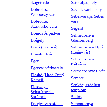
Szigeterdő
Sátoraljaújhely
Döbrököz -
Savnik várkastély
Werbőczy vár
Sebesváralja Sebes
Döbrönte:
vára
Szarvaskő vára
Segesd
Dömös Árpádvár
Selmecbánya
Drégely
Glanzenberg
Ducó (Ducové)
Selmecbánya Újvár
(Leányvár)
Dunaföldvár
Selmecbánya:
Eger
Kálvária
Egervár várkastély
Selmecbánya: Óvár
Éleskő (Hrad Ostrý
Sempte
Kameň)
Senkőc, erődített
Élesszeg -
templom
Scharfeneck -
Sárfenék
Siklós
Eperjes városfalak
Simontornya