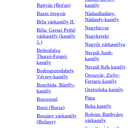
Battyán (Bot'an)
kastély
Bazin öregvár
Nádasdladány:
Nádasdy-kastély
Béla várkastély II.
Nagybiccse
Béla: Gersei Pethő
várkastély (kastély
Nagykereki
1.)
Nagyőr várkastélya
Betlenfalva
Necpál Justh-
Thurzó-Faigel-
kastély
kastély
Necpál Kék-kastély
Bodrogszerdahely
Oroszvár, Zichy-
Vécsey-kastély
Ferraris kastély
Bonchida, Bánffy-
Osztroluka kastély
kastély
Pápa
Borosjenő
Reka kastély
Borsi (Borsa)
Rohonc Batthyány
Bossány várkastély
várkastély
(Bošany)