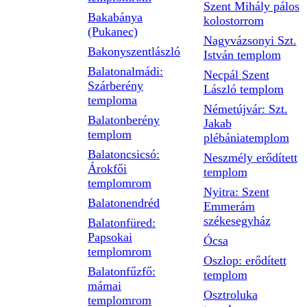
Szent Mihály pálos
Bakabánya
kolostorrom
(Pukanec)
Nagyvázsonyi Szt.
Bakonyszentlászló
István templom
Balatonalmádi:
Necpál Szent
Szárberény
László templom
temploma
Németújvár: Szt.
Balatonberény
Jakab
templom
plébániatemplom
Balatoncsicsó:
Neszmély erődített
Árokfői
templom
templomrom
Nyitra: Szent
Balatonendréd
Emmerám
székesegyház
Balatonfüred:
Papsokai
Ócsa
templomrom
Oszlop: erődített
Balatonfűzfő:
templom
mámai
Osztroluka
templomrom