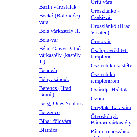
Orfű vára
Bazin városfalak
Oroszlánkő -
Beckó (Bolondóc)
Csáki-vár
vára
Oroszlánkő (Hrad
Béla várkastély II.
Vršatec)
Béla-vár
Oroszvár
Béla: Gersei Pethő
Oszlop: erődített
várkastély (kastély
templom
1.)
Osztroluka kastély
Benevár
Osztroluka
Bény: sáncok
templomrom
Berencs (Hrad
Óváralja Hrádok
Branč)
Ozora
Berg, Ödes Schloss
Öreglak: Lak vára
Berzence
Ötvöskónyi:
Bihar földvára
Báthori várkastély
Blatnica
Pácin: reneszánsz