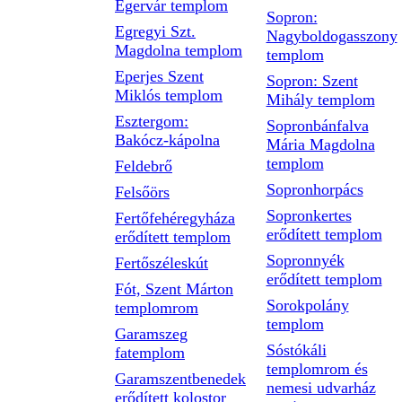
Egervár templom
Sopron:
Egregyi Szt.
Nagyboldogasszony
Magdolna templom
templom
Eperjes Szent
Sopron: Szent
Miklós templom
Mihály templom
Esztergom:
Sopronbánfalva
Bakócz-kápolna
Mária Magdolna
templom
Feldebrő
Sopronhorpács
Felsőörs
Sopronkertes
Fertőfehéregyháza
erődített templom
erődített templom
Sopronnyék
Fertőszéleskút
erődített templom
Fót, Szent Márton
Sorokpolány
templomrom
templom
Garamszeg
Sóstókáli
fatemplom
templomrom és
Garamszentbenedek
nemesi udvarház
erődített kolostor