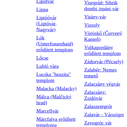
Lipótvár
Visegrád: Sibrik
dombi ispáni vár
Lippa
Vitány-vár
Liptóóvár
(Liptóvár,
Vizsoly
Nagyvár)
Vöröskő (Červený
Lók
Kameň)
(Unterfrauenhaid)
Vulkapordány
erődített templom
erődített templom
Lőcse
Zádorvár (Pécsely)
Lubló vára
Zalabér: Nemes
Lucska "huszita"
temető
templom
Zalacsány végvár
Malacka (Malacky)
Zalacsány:
Málca (Malčický
Zsidóvár
hrad)
Zalaszentgrót
Marcellvár
Zalavár - Vársziget
Márcfalva erődített
Zayugróc vár
temploma