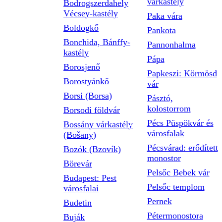
várkastély
Bodrogszerdahely
Vécsey-kastély
Paka vára
Boldogkő
Pankota
Bonchida, Bánffy-
Pannonhalma
kastély
Pápa
Borosjenő
Papkeszi: Körmösd
Borostyánkő
vár
Borsi (Borsa)
Pásztó,
kolostorrom
Borsodi földvár
Pécs Püspökvár és
Bossány várkastély
városfalak
(Bošany)
Pécsvárad: erődített
Bozók (Bzovík)
monostor
Börevár
Pelsőc Bebek vár
Budapest: Pest
Pelsőc templom
városfalai
Pernek
Budetin
Pétermonostora
Buják