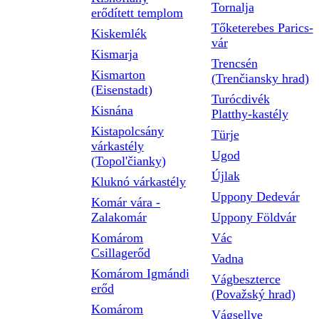
Tornalja
erődített templom
Tőketerebes Parics-
Kiskemlék
vár
Kismarja
Trencsén
Kismarton
(Trenčiansky hrad)
(Eisenstadt)
Turócdivék
Kisnána
Platthy-kastély
Kistapolcsány
Türje
várkastély
Ugod
(Topol'čianky)
Újlak
Kluknó várkastély
Uppony Dedevár
Komár vára -
Zalakomár
Uppony Földvár
Komárom
Vác
Csillagerőd
Vadna
Komárom Igmándi
Vágbeszterce
erőd
(Považský hrad)
Komárom
Vágsellye