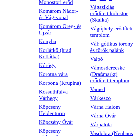
Monostori erőd
Vágsziklás
Komárom Nádor-
erődített kolostor
és Vág-vonal
(Skalka)
Komárom Öreg- és
Vágújhely erődített
Újvár
templom
Konyha
Vál: gótikus torony
Korlátkő (hrad
és török palánk
Kotlátka)
Valpó
Kórógy
Vámosderecske
Korotna vára
(Draßmarkt)
erődített templom
Korpona (Krupina)
Varasd
Kossuthfalva
Várhegy
Várkesző
Köpcsény
Várna Halom
Heidenturm
Várna Óvár
Köpcsény Óvár
Várpalota
Köpcsény
Vasdobra (Neuhaus