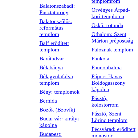
templomrom
Balatonszabadi:
Örvényes Árpád-
Pusztatorony
kori temploma
Balatonszőlős:
Öskü: rotunda
református
templom
Öthalom: Szent
Márton prépostság
Balf erődített
templom
Paloznak templom
Barátudvar
Pankota
Bélabánya
Pannonhalma
Bélagyulafalva
Pápoc: Havas
templom
Boldogasszony
kápolna
Bény: templomok
Pásztó,
Berhida
kolostorrom
Bozók (Bzovík)
Pásztó, Szent
Budai vár: királyi
Lőrinc templom
kápolna
Pécsvárad: erődített
Budapest:
monostor