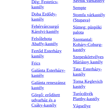
Savnik várkastély
Dég: Festetics-
kastély
Sempte
Doba Erdődy-
Stomfa várkastély
kastély
(Stupava)
Fehérvárcsurgó
Sümeg: püspöki
Károlyi-kastély
palota
Felsőlehota
Szentantal:
Abaffy-kastély
Koháry-Coburg-
kastély
Fertőd Esterházy
kastély
Szepeskörtvélyes
Máriássy kastély
Frics
Tata: Esterházy-
Galánta Esterházy-
kastély
kastély
Torna Keglevich
Galánta reneszánsz
kastély
kastély
Turócdivék
Görgő: erődített
Platthy-kastély
udvarház és a
Csáky-kastély
Vágsellye