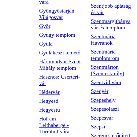
vára
Szentjobb apátság
Gyöngyöstarján
és vár
Világosvár
Szentmargitbánya
Győr
vár és templom
Gyugy templom
Szentmária
Havránok
Gyula
Szentmária
Gyulakeszi temető
templomrom
Háromudvar Szent
Szentmárton
Mihály templom
(Szenteskirály)
Hasznos: Cserteri-
Szentvid vára
vár
Szenyér
Hédervár
Szepeshely
Hegyesd
Szepesolaszi
Hegyestű
Szepesvár
Hof am
Leithaberge -
Szepsi
Turmhof vára
Szerencs erődített