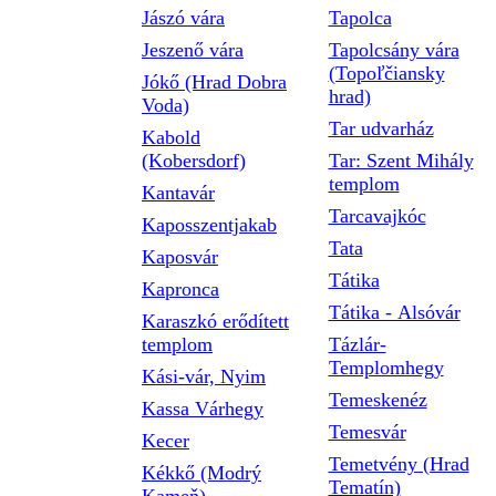
Jászó vára
Tapolca
Jeszenő vára
Tapolcsány vára
(Topoľčiansky
Jókő (Hrad Dobra
hrad)
Voda)
Tar udvarház
Kabold
(Kobersdorf)
Tar: Szent Mihály
templom
Kantavár
Tarcavajkóc
Kaposszentjakab
Tata
Kaposvár
Tátika
Kapronca
Tátika - Alsóvár
Karaszkó erődített
templom
Tázlár-
Templomhegy
Kási-vár, Nyim
Temeskenéz
Kassa Várhegy
Temesvár
Kecer
Temetvény (Hrad
Kékkő (Modrý
Tematín)