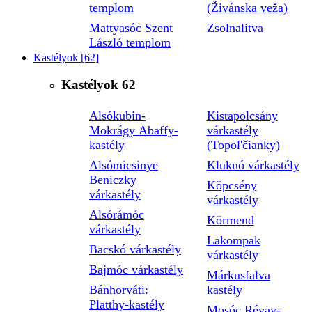
templom
(Živánska veža)
Mattyasóc Szent
Zsolnalitva
László templom
Kastélyok
[62]
Kastélyok
62
Alsókubin-
Kistapolcsány
Mokrágy Abaffy-
várkastély
kastély
(Topol'čianky)
Alsómicsinye
Kluknó várkastély
Beniczky
Köpcsény
várkastély
várkastély
Alsórámóc
Körmend
várkastély
Lakompak
Bacskó várkastély
várkastély
Bajmóc várkastély
Márkusfalva
Bánhorváti:
kastély
Platthy-kastély
Mosóc Révay-