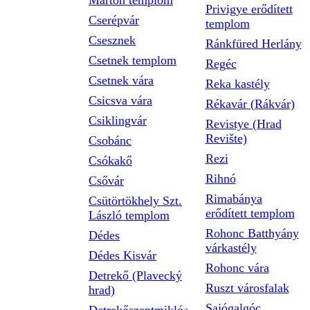
Márton templom
Privigye erődített
Cserépvár
templom
Csesznek
Ránkfüred Herlány
Csetnek templom
Regéc
Csetnek vára
Reka kastély
Csicsva vára
Rékavár (Rákvár)
Csiklingvár
Revistye (Hrad
Revište)
Csobánc
Rezi
Csókakő
Rihnó
Csővár
Rimabánya
Csütörtökhely Szt.
erődített templom
László templom
Rohonc Batthyány
Dédes
várkastély
Dédes Kisvár
Rohonc vára
Detrekő (Plavecký
Ruszt városfalak
hrad)
Sajógalgóc