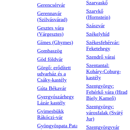
Szarvaskő
Gerencsérvár
Szarvkő
Gerennavár
(Hornstein)
(Szilvásvárad)
Szászvár
Gesztes vára
(Várgesztes)
Székelyhíd
Gímes (Ghymes)
Székesfehérvár:
Feketehegy
Gombaszög
Szendrő várai
Göd földvár
Szentantal:
Görgő: erődített
Koháry-Coburg-
udvarház és a
kastély
Csáky-kastély
Szentgyörgy:
Gúta Békavár
Fehérkő vára (Hrad
Gyergyószárhegy
Biely Kameň)
Lázár kastély
Szentgyörgy:
Gyimesbükk
városfalak (Svätý
Rákóczi-vár
Jur)
Gyöngyöspata Pata
Szentgyörgyvár