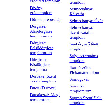
erődített templom
templom
Divény
Selmecbánya:
erődtemplom
Kálvária
Dömös prépostság
Selmecbánya: Óvár
Dörgicse:
Selmecbánya:
Alsódörgicse
Szent Katalin
templomrom
templom
Dörgicse:
Senkőc, erődített
Felsődörgicse
templom
templomrom
Sóly: református
Dörgicse:
templom
Kisdörgicse
Somlószőlős
temploma
Plébániatemplom
Döröske, Szent
Somogyvár
Jakab templom
Somolyi
Ducó (Ducové)
templomrom
Dunakeszi: Alagi
Sopron Szentlélek-
temlomrom
templom