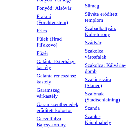
Sümeg
Fonyód: Alsóvár
Süvéte erődített
Fraknó
templom
(Forchtenstein)
Szabadbattyán:
Frics
Kula-torony
Fülek (Hrad
Szádvár
Fil'akovo)
Szakolca
Füzér
városfalak
Galánta Esterházy-
Szakolca: Kálvária-
kastély
domb
Galánta reneszánsz
Szalánc vára
kastély
(Slanec)
Garamszeg
Szalónak
várkastély
(Stadtschlaining)
Garamszentbenedek
Szanda
erődített kolostor
Szank -
Geczelfalva
Kápolnahely
Bajcsy-torony