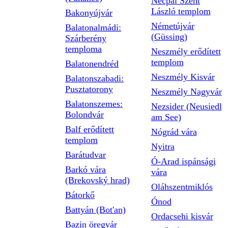
Necpál Szent
László templom
Bakonyújvár
Németújvár
Balatonalmádi:
(Güssing)
Szárberény
temploma
Neszmély erődített
templom
Balatonendréd
Neszmély Kisvár
Balatonszabadi:
Pusztatorony
Neszmély Nagyvár
Balatonszemes:
Nezsider (Neusiedl
Bolondvár
am See)
Balf erődített
Nógrád vára
templom
Nyitra
Barátudvar
Ó-Arad ispánsági
Barkó vára
vára
(Brekovský hrad)
Oláhszentmiklós
Bátorkő
Ónod
Battyán (Bot'an)
Ordacsehi kisvár
Bazin öregvár