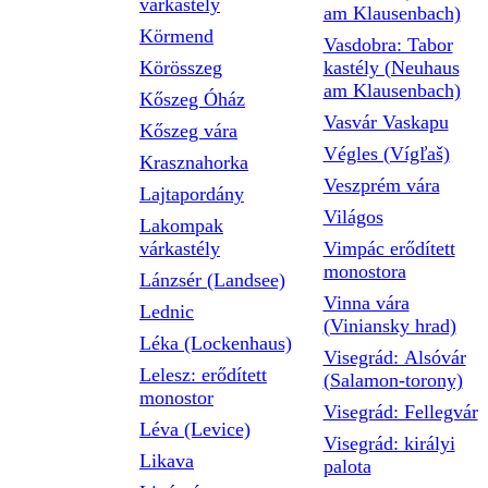
várkastély
am Klausenbach)
Körmend
Vasdobra: Tabor
Körösszeg
kastély (Neuhaus
am Klausenbach)
Kőszeg Óház
Vasvár Vaskapu
Kőszeg vára
Végles (Vígľaš)
Krasznahorka
Veszprém vára
Lajtapordány
Világos
Lakompak
várkastély
Vimpác erődített
monostora
Lánzsér (Landsee)
Vinna vára
Lednic
(Viniansky hrad)
Léka (Lockenhaus)
Visegrád: Alsóvár
Lelesz: erődített
(Salamon-torony)
monostor
Visegrád: Fellegvár
Léva (Levice)
Visegrád: királyi
Likava
palota