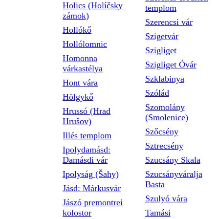
Holics (Holíčsky
templom
zámok)
Szerencsi vár
Hollókő
Szigetvár
Hollólomnic
Szigliget
Homonna
Szigliget Óvár
várkastélya
Szklabinya
Hont vára
Szólád
Hölgykő
Szomolány
Hrussó (Hrad
(Smolenice)
Hrušov)
Szőcsény
Illés templom
Sztrecsény
Ipolydamásd:
Damásdi vár
Szucsány Skala
Ipolyság (Šahy)
Szucsányváralja
Basta
Jásd: Márkusvár
Szulyó vára
Jászó premontrei
kolostor
Tamási