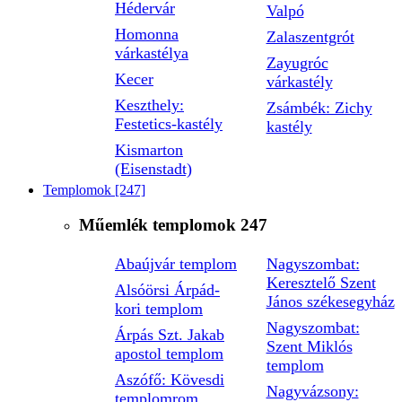
Hédervár
Valpó
Homonna
Zalaszentgrót
várkastélya
Zayugróc
Kecer
várkastély
Keszthely:
Zsámbék: Zichy
Festetics-kastély
kastély
Kismarton
(Eisenstadt)
Templomok
[247]
Műemlék templomok
247
Abaújvár templom
Nagyszombat:
Keresztelő Szent
Alsóörsi Árpád-
János székesegyház
kori templom
Nagyszombat:
Árpás Szt. Jakab
Szent Miklós
apostol templom
templom
Aszófő: Kövesdi
Nagyvázsony:
templomrom