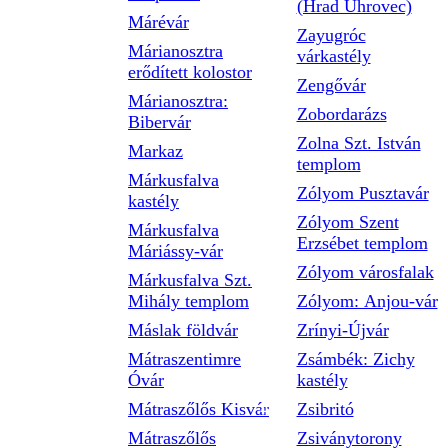
(Hrad Uhrovec)
Márévár
Zayugróc
Márianosztra
várkastély
erődített kolostor
Zengővár
Márianosztra:
Zobordarázs
Bibervár
Zolna Szt. István
Markaz
templom
Márkusfalva
Zólyom Pusztavár
kastély
Zólyom Szent
Márkusfalva
Erzsébet templom
Máriássy-vár
Zólyom városfalak
Márkusfalva Szt.
Mihály templom
Zólyom: Anjou-vár
Máslak földvár
Zrínyi-Újvár
Mátraszentimre
Zsámbék: Zichy
Óvár
kastély
Mátraszőlős Kisvár
Zsibritó
Mátraszőlős
Zsiványtorony