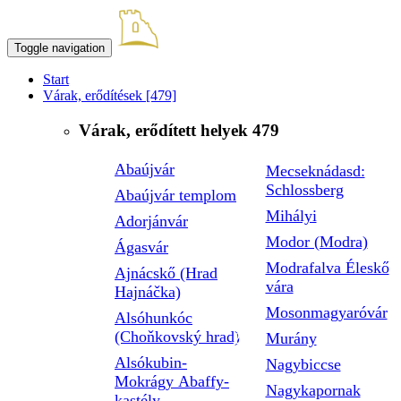
Toggle navigation
Start
Várak, erődítések
[479]
Várak, erődített helyek
479
Abaújvár
Mecseknádasd:
Schlossberg
Abaújvár templom
Mihályi
Adorjánvár
Modor (Modra)
Ágasvár
Modrafalva Éleskő
Ajnácskő (Hrad
vára
Hajnáčka)
Mosonmagyaróvár
Alsóhunkóc
(Choňkovský hrad)
Murány
Alsókubin-
Nagybiccse
Mokrágy Abaffy-
Nagykapornak
kastély