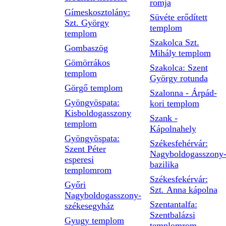
romja
Gímeskosztolány:
Süvéte erődített
Szt. György
templom
templom
Szakolca Szt.
Gombaszög
Mihály templom
Gömörrákos
Szakolca: Szent
templom
György rotunda
Görgő templom
Szalonna - Árpád-
Gyöngyöspata:
kori templom
Kisboldogasszony
Szank -
templom
Kápolnahely
Gyöngyöspata:
Székesfehérvár:
Szent Péter
Nagyboldogasszony
esperesi
bazilika
templomrom
Székesfekérvár:
Győri
Szt. Anna kápolna
Nagyboldogasszony-
Szentantalfa:
székesegyház
Szentbalázsi
Gyugy templom
templomrom