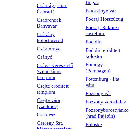
Bugac
Csábrág (Hrad
Petőszinye vár
Čabraď)
Pocsaj Hosszúzug
Csabrendek:
Banyavár
Pocsaj, Rákóczi
castellum
Csákány
kolostorerőd
Podolin
Csáktornya
Podolin erődített
kolostor
Csányó
Pomogy
Csáva Keresztelő
(Pamhagen)
Szent János
templom
Pottenburg - Pat
vára
Csejte erődített
templom
Pozsony vár
Csejte vára
Pozsony városfalak
(Čachtice)
Pozsonyborostyánkő
Cseklész
(hrad Pajštún)
Cserény Szt.
Pölöske