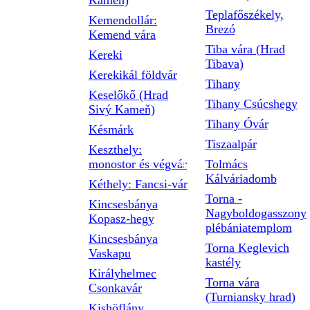
Kameň)
Teplafőszékely,
Kemendollár:
Brezó
Kemend vára
Tiba vára (Hrad
Kereki
Tibava)
Kerekikál földvár
Tihany
Keselőkő (Hrad
Tihany Csúcshegy
Sivý Kameň)
Tihany Óvár
Késmárk
Tiszaalpár
Keszthely:
monostor és végvár
Tolmács
Kálváriadomb
Kéthely: Fancsi-vár
Torna -
Kincsesbánya
Nagyboldogasszony
Kopasz-hegy
plébániatemplom
Kincsesbánya
Torna Keglevich
Vaskapu
kastély
Királyhelmec
Torna vára
Csonkavár
(Turniansky hrad)
Kishöflány