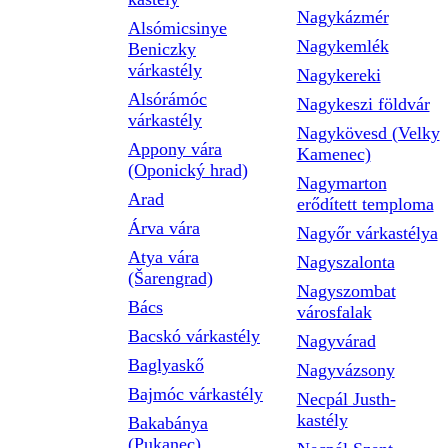
Nagykázmér
Alsómicsinye
Nagykemlék
Beniczky
várkastély
Nagykereki
Alsórámóc
Nagykeszi földvár
várkastély
Nagykövesd (Velky
Appony vára
Kamenec)
(Oponický hrad)
Nagymarton
Arad
erődített temploma
Árva vára
Nagyőr várkastélya
Atya vára
Nagyszalonta
(Šarengrad)
Nagyszombat
Bács
városfalak
Bacskó várkastély
Nagyvárad
Baglyaskő
Nagyvázsony
Bajmóc várkastély
Necpál Justh-
kastély
Bakabánya
(Pukanec)