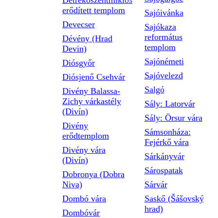
Detrekőszentmiklós
erődített templom
Sajóivánka
Devecser
Sajókaza
református
Dévény (Hrad
templom
Devin)
Sajónémeti
Diósgyőr
Sajóvelezd
Diósjenő Csehvár
Salgó
Divény Balassa-
Zichy várkastély
Sály: Latorvár
(Divín)
Sály: Örsur vára
Divény
Sámsonháza:
erődtemplom
Fejérkő vára
Divény vára
Sárkányvár
(Divín)
Sárospatak
Dobronya (Dobra
Niva)
Sárvár
Dombó vára
Saskő (Šášovský
hrad)
Dombóvár