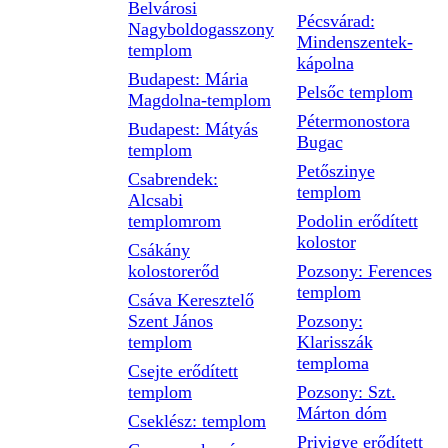
Belvárosi
Pécsvárad:
Nagyboldogasszony
Mindenszentek-
templom
kápolna
Budapest: Mária
Pelsőc templom
Magdolna-templom
Pétermonostora
Budapest: Mátyás
Bugac
templom
Petőszinye
Csabrendek:
templom
Alcsabi
templomrom
Podolin erődített
kolostor
Csákány
kolostorerőd
Pozsony: Ferences
templom
Csáva Keresztelő
Szent János
Pozsony:
templom
Klarisszák
temploma
Csejte erődített
templom
Pozsony: Szt.
Márton dóm
Cseklész: templom
Privigye erődített