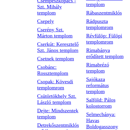
Csempeszkopács -
templom
Szt. Mihály
templom
Rábaszentmiklós
Csepely
Rádpuszta
templomrom
Cserény Szt.
Márton templom
Révfülöp: Fülöpi
templomrom
Cserkút: Keresztelő
Szt. János templom
Rimabánya
erődített templom
Csetnek templom
Rimabrézó
Csobánc:
templom
Rossztemplom
Sajókaza
Csopak: Kövesdi
református
templomrom
templom
Csütörtökhely Szt.
Salföld: Pálos
László templom
kolostorrom
Dejte: Mindszentek
Selmecbánya:
templom
Havas
Detrekőszentmiklós
Boldogasszony