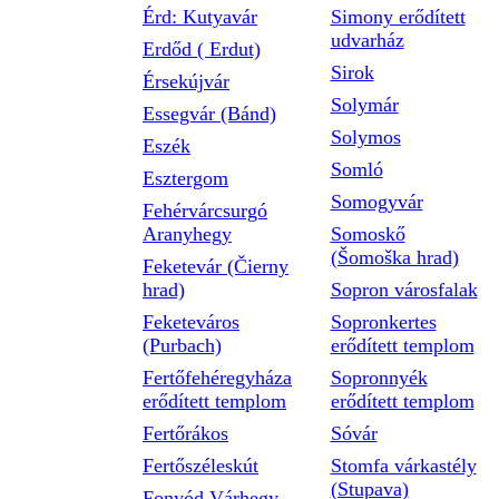
Érd: Kutyavár
Simony erődített
udvarház
Erdőd ( Erdut)
Sirok
Érsekújvár
Solymár
Essegvár (Bánd)
Solymos
Eszék
Somló
Esztergom
Somogyvár
Fehérvárcsurgó
Aranyhegy
Somoskő
(Šomoška hrad)
Feketevár (Čierny
hrad)
Sopron városfalak
Feketeváros
Sopronkertes
(Purbach)
erődített templom
Fertőfehéregyháza
Sopronnyék
erődített templom
erődített templom
Fertőrákos
Sóvár
Fertőszéleskút
Stomfa várkastély
(Stupava)
Fonyód Várhegy