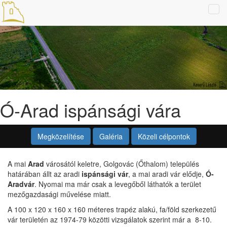
Tog
navi
Ó-Arad ispánsági vára
Megközelítése
Galéria
Közeli célpontok
A mai
Arad
városától keletre, Golgovác (Őthalom) település
határában állt az aradi
ispánsági vár
, a mai aradi vár elődje,
Ó-
Aradvár
. Nyomai ma már csak a levegőből láthatók a terület
mezőgazdasági művelése miatt.
A 100 x 120 x 160 x 160 méteres trapéz alakú, fa/föld szerkezetű
vár területén az 1974-79 közötti vizsgálatok szerint már a 8-10.