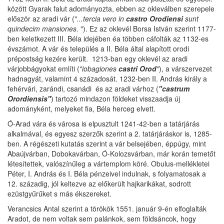
között Gyarak falut adományozta, ebben az okleválben szerepele
először az aradi vár ("
...tercia vero in
castro Orodiensi
sunt
quindecim mansiones.
"). Ez az oklevél Borsa István szerint 1177-
ben keletkezett III. Béla idejében éa többen cáfolták az 1132-es
évszámot. A vár és település a II. Béla által alapított orodi
prépostság kezére került. 1213-ban egy oklevél az aradi
várjobbágyokat említi (
"iobagiones
castri Orod
"
), a várszervezet
hadnagyát, valamint 4 századosát. 1232-ben II. András király a
fehérvári, zarándi, csanádi és az aradi várhoz (
"castrum
Orordiensis"
) tartozó mindazon földeket visszaadja új
adományként, melyeket fia, Béla herceg elvett.
Ó-Arad vára és városa is elpusztult 1241-42-ben a tatárjárás
alkalmával, és egyesz szerzők szerint a 2. tatárjáráskor is, 1285-
ben. A régészeti kutatás szerint a vár belsejében, éppúgy, mint
Abaújvárban, Dobokavárban, Ó-Kolozsvárban, már korán temetőt
létesítettek, valószínűleg a vártemplom köré. Obulus-mellékletei
Péter, I. András és I. Béla pénzeivel indulnak, s folyamatosak a
12. századig, jól keltezve az előkerült hajkarikákat, sodrott
ezüstgyűrűket s más ékszereket.
Verancsics Antal szerint a törökök 1551. január 9-én elfoglalták
Aradot, de nem voltak sem palánkok, sem földsáncok, hogy