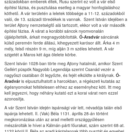
századokban emberek éltek, Rusu szerint ez volt a vár első
építési fázisa, és pusztulása esetleg a magyar honfoglaláshoz
köthető. A vár területén a leletek többsége a 11-12. századokból
való, de 13. századi töredékek is vannak. Szent István idejében a
terület Ajtony nemzetségfő alá tartozott, ekkor volt a vár második
építési fázisa. A várat a korábbi sáncok nyomvonalán
újjáépítették, árkait megnagyobbították.
Ó-Aradvár
sáncának
külső peremén ferde állású, kihegyezett karósor állt. Árka 4 m
mély, felső részén 9 m, míg alján 3 m széles lehetett. A vár
szigetét a Maros két ága ölelete körbe.
Szent István 1028-ban törte meg Ajtony hatalmát, amikor Szent
Gellért püspök Nagyobb Legendája szerint Csanád vezér a
nagyőszi csatában őt legyőzte, és fejét elküldte a királynak.
Ó-
Aradvár
is elpusztulhatott a harcokban, a régészeti kutatás az
égésnyomokat feltételesen ehhez az eseményhez köti. Itt meg
kell jegyezni, hogy néhány kutató ezt a korai várat nem ezzel
azonosítja.
A vár Szent István idején ispánsági vár lett, névadója talán első
ispánja lehetett. II. (Vak) Béla 1131. április 28-án történt
megkoronázása után az arad melletti országgyűlésen
mészárolták le hívei a Kálmán-párti főurakat, szám szerint 68-at.
1132 körül II. Béla az aradi káptalannak több pusztát és egyebei.