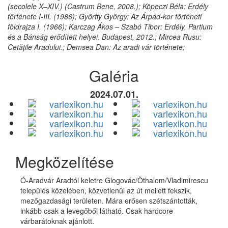
(secolele X–XIV.) (Castrum Bene, 2008.); Köpeczi Béla: Erdély
története I-III. (1986); Györffy György: Az Árpád-kor történeti
földrajza I. (1966); Karczag Ákos – Szabó Tibor: Erdély, Partium
és a Bánság erődített helyei. Budapest, 2012.; Mircea Rusu:
Cetăţile Aradului.; Demsea Dan: Az aradi vár története;
Galéria
2024.07.01.
Megközelítése
Ó-Aradvár Aradtól keletre Glogovác/Öthalom/Vladimirescu
település közelében, közvetlenül az út mellett fekszik,
mezőgazdasági területen. Mára erősen szétszántották,
inkább csak a levegőből látható. Csak hardcore
várbarátoknak ajánlott.