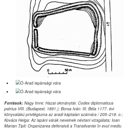
Források:
Nagy Imre: Hazai okmánytár. Codex diplomaticus
patrius VIII. (Budapest, 1891.); Borsa Iván: III. Béla 1177. évi
könyvalakú privilégiuma az aradi káptalan számára / 205–218. o.;
Kovács Helga: Az ispáni várak neveinek névtani vizsgálata; Ioan
Marian Ţipli: Organizarea defensivă a Transilvaniei în evul mediu