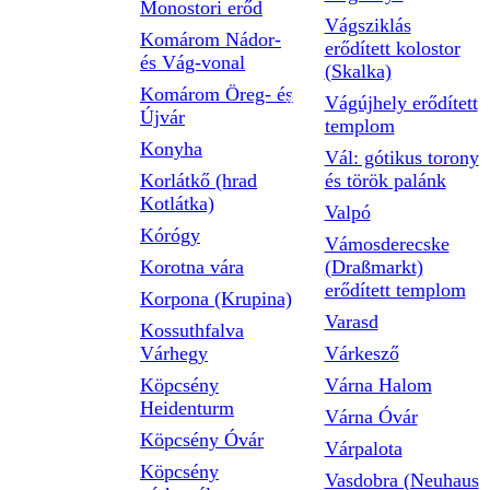
Monostori erőd
Vágsziklás
Komárom Nádor-
erődített kolostor
és Vág-vonal
(Skalka)
Komárom Öreg- és
Vágújhely erődített
Újvár
templom
Konyha
Vál: gótikus torony
Korlátkő (hrad
és török palánk
Kotlátka)
Valpó
Kórógy
Vámosderecske
Korotna vára
(Draßmarkt)
erődített templom
Korpona (Krupina)
Varasd
Kossuthfalva
Várhegy
Várkesző
Köpcsény
Várna Halom
Heidenturm
Várna Óvár
Köpcsény Óvár
Várpalota
Köpcsény
Vasdobra (Neuhaus