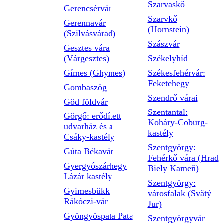
Szarvaskő
Gerencsérvár
Szarvkő
Gerennavár
(Hornstein)
(Szilvásvárad)
Szászvár
Gesztes vára
(Várgesztes)
Székelyhíd
Gímes (Ghymes)
Székesfehérvár:
Feketehegy
Gombaszög
Szendrő várai
Göd földvár
Szentantal:
Görgő: erődített
Koháry-Coburg-
udvarház és a
kastély
Csáky-kastély
Szentgyörgy:
Gúta Békavár
Fehérkő vára (Hrad
Gyergyószárhegy
Biely Kameň)
Lázár kastély
Szentgyörgy:
Gyimesbükk
városfalak (Svätý
Rákóczi-vár
Jur)
Gyöngyöspata Pata
Szentgyörgyvár