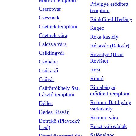
Márton templom
Privigye erődített
Cserépvár
templom
Csesznek
Ránkfüred Herlány
Csetnek templom
Regéc
Csetnek vára
Reka kastély
Csicsva vára
Rékavár (Rákvár)
Csiklingvár
Revistye (Hrad
Revište)
Csobánc
Rezi
Csókakő
Rihnó
Csővár
Rimabánya
Csütörtökhely Szt.
erődített templom
László templom
Rohonc Batthyány
Dédes
várkastély
Dédes Kisvár
Rohonc vára
Detrekő (Plavecký
Ruszt városfalak
hrad)
Sajógalgóc