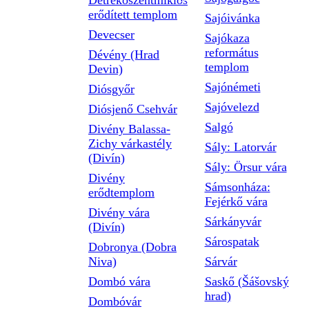
Detrekőszentmiklós
erődített templom
Sajóivánka
Devecser
Sajókaza
református
Dévény (Hrad
templom
Devin)
Sajónémeti
Diósgyőr
Sajóvelezd
Diósjenő Csehvár
Salgó
Divény Balassa-
Zichy várkastély
Sály: Latorvár
(Divín)
Sály: Örsur vára
Divény
Sámsonháza:
erődtemplom
Fejérkő vára
Divény vára
Sárkányvár
(Divín)
Sárospatak
Dobronya (Dobra
Niva)
Sárvár
Dombó vára
Saskő (Šášovský
hrad)
Dombóvár