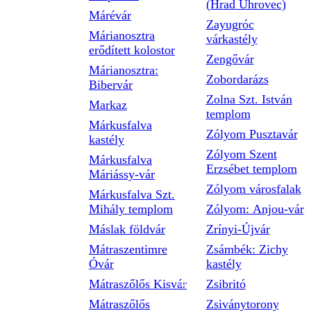
(Hrad Uhrovec)
Márévár
Zayugróc
Márianosztra
várkastély
erődített kolostor
Zengővár
Márianosztra:
Zobordarázs
Bibervár
Zolna Szt. István
Markaz
templom
Márkusfalva
Zólyom Pusztavár
kastély
Zólyom Szent
Márkusfalva
Erzsébet templom
Máriássy-vár
Zólyom városfalak
Márkusfalva Szt.
Mihály templom
Zólyom: Anjou-vár
Máslak földvár
Zrínyi-Újvár
Mátraszentimre
Zsámbék: Zichy
Óvár
kastély
Mátraszőlős Kisvár
Zsibritó
Mátraszőlős
Zsiványtorony