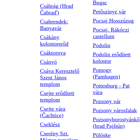
Bugac
Csábrág (Hrad
Petőszinye vár
Čabraď)
Pocsaj Hosszúzug
Csabrendek:
Banyavár
Pocsaj, Rákóczi
castellum
Csákány
kolostorerőd
Podolin
Csáktornya
Podolin erődített
kolostor
Csányó
Pomogy
Csáva Keresztelő
(Pamhagen)
Szent János
templom
Pottenburg - Pat
vára
Csejte erődített
templom
Pozsony vár
Csejte vára
Pozsony városfalak
(Čachtice)
Pozsonyborostyánkő
Cseklész
(hrad Pajštún)
Cserény Szt.
Pölöske