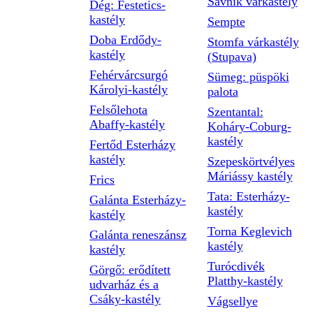
Savnik várkastély
Dég: Festetics-
kastély
Sempte
Doba Erdődy-
Stomfa várkastély
kastély
(Stupava)
Fehérvárcsurgó
Sümeg: püspöki
Károlyi-kastély
palota
Felsőlehota
Szentantal:
Abaffy-kastély
Koháry-Coburg-
kastély
Fertőd Esterházy
kastély
Szepeskörtvélyes
Máriássy kastély
Frics
Tata: Esterházy-
Galánta Esterházy-
kastély
kastély
Torna Keglevich
Galánta reneszánsz
kastély
kastély
Turócdivék
Görgő: erődített
Platthy-kastély
udvarház és a
Csáky-kastély
Vágsellye