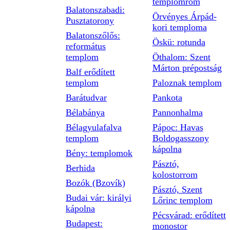
templomrom
Balatonszabadi:
Örvényes Árpád-
Pusztatorony
kori temploma
Balatonszőlős:
Öskü: rotunda
református
templom
Öthalom: Szent
Márton prépostság
Balf erődített
templom
Paloznak templom
Barátudvar
Pankota
Bélabánya
Pannonhalma
Bélagyulafalva
Pápoc: Havas
templom
Boldogasszony
kápolna
Bény: templomok
Pásztó,
Berhida
kolostorrom
Bozók (Bzovík)
Pásztó, Szent
Budai vár: királyi
Lőrinc templom
kápolna
Pécsvárad: erődített
Budapest:
monostor