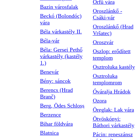
Orfű vára
Bazin városfalak
Oroszlánkő -
Beckó (Bolondóc)
Csáki-vár
vára
Oroszlánkő (Hrad
Béla várkastély II.
Vršatec)
Béla-vár
Oroszvár
Béla: Gersei Pethő
Oszlop: erődített
várkastély (kastély
templom
1.)
Osztroluka kastély
Benevár
Osztroluka
Bény: sáncok
templomrom
Berencs (Hrad
Óváralja Hrádok
Branč)
Ozora
Berg, Ödes Schloss
Öreglak: Lak vára
Berzence
Ötvöskónyi:
Bihar földvára
Báthori várkastély
Blatnica
Pácin: reneszánsz