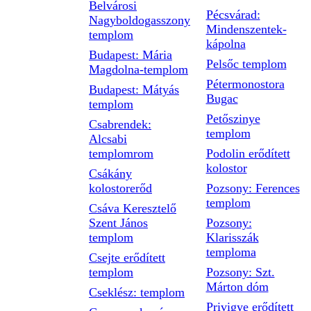
Belvárosi
Pécsvárad:
Nagyboldogasszony
Mindenszentek-
templom
kápolna
Budapest: Mária
Pelsőc templom
Magdolna-templom
Pétermonostora
Budapest: Mátyás
Bugac
templom
Petőszinye
Csabrendek:
templom
Alcsabi
templomrom
Podolin erődített
kolostor
Csákány
kolostorerőd
Pozsony: Ferences
templom
Csáva Keresztelő
Szent János
Pozsony:
templom
Klarisszák
temploma
Csejte erődített
templom
Pozsony: Szt.
Márton dóm
Cseklész: templom
Privigye erődített