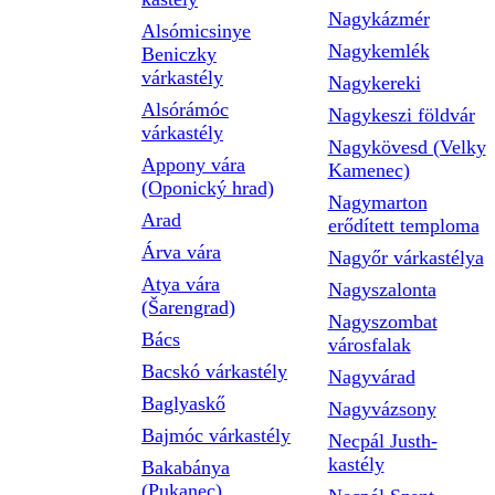
Nagykázmér
Alsómicsinye
Nagykemlék
Beniczky
várkastély
Nagykereki
Alsórámóc
Nagykeszi földvár
várkastély
Nagykövesd (Velky
Appony vára
Kamenec)
(Oponický hrad)
Nagymarton
Arad
erődített temploma
Árva vára
Nagyőr várkastélya
Atya vára
Nagyszalonta
(Šarengrad)
Nagyszombat
Bács
városfalak
Bacskó várkastély
Nagyvárad
Baglyaskő
Nagyvázsony
Bajmóc várkastély
Necpál Justh-
kastély
Bakabánya
(Pukanec)