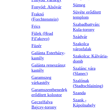
Sümeg
Fonyód: Alsóvár
Süvéte erődített
Fraknó
templom
(Forchtenstein)
Szabadbattyán:
Frics
Kula-torony
Fülek (Hrad
Szádvár
Fil'akovo)
Szakolca
Füzér
városfalak
Galánta Esterházy-
Szakolca: Kálvária-
kastély
domb
Galánta reneszánsz
Szalánc vára
kastély
(Slanec)
Garamszeg
Szalónak
várkastély
(Stadtschlaining)
Garamszentbenedek
Szanda
erődített kolostor
Szank -
Geczelfalva
Kápolnahely
Bajcsy-torony