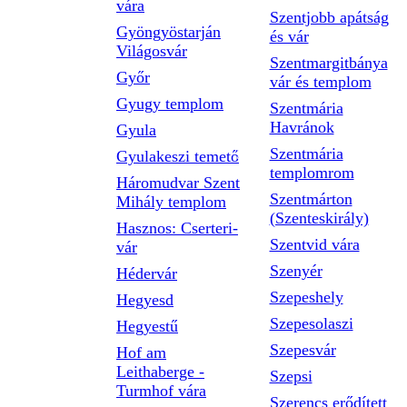
vára
Szentjobb apátság
Gyöngyöstarján
és vár
Világosvár
Szentmargitbánya
Győr
vár és templom
Gyugy templom
Szentmária
Havránok
Gyula
Szentmária
Gyulakeszi temető
templomrom
Háromudvar Szent
Szentmárton
Mihály templom
(Szenteskirály)
Hasznos: Cserteri-
Szentvid vára
vár
Szenyér
Hédervár
Szepeshely
Hegyesd
Szepesolaszi
Hegyestű
Szepesvár
Hof am
Leithaberge -
Szepsi
Turmhof vára
Szerencs erődített