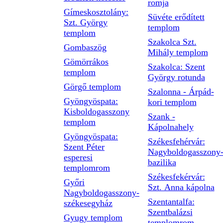
romja
Gímeskosztolány:
Süvéte erődített
Szt. György
templom
templom
Szakolca Szt.
Gombaszög
Mihály templom
Gömörrákos
Szakolca: Szent
templom
György rotunda
Görgő templom
Szalonna - Árpád-
Gyöngyöspata:
kori templom
Kisboldogasszony
Szank -
templom
Kápolnahely
Gyöngyöspata:
Székesfehérvár:
Szent Péter
Nagyboldogasszony
esperesi
bazilika
templomrom
Székesfekérvár:
Győri
Szt. Anna kápolna
Nagyboldogasszony-
Szentantalfa:
székesegyház
Szentbalázsi
Gyugy templom
templomrom