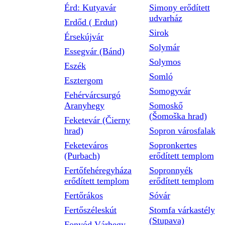
Érd: Kutyavár
Simony erődített
udvarház
Erdőd ( Erdut)
Sirok
Érsekújvár
Solymár
Essegvár (Bánd)
Solymos
Eszék
Somló
Esztergom
Somogyvár
Fehérvárcsurgó
Aranyhegy
Somoskő
(Šomoška hrad)
Feketevár (Čierny
hrad)
Sopron városfalak
Feketeváros
Sopronkertes
(Purbach)
erődített templom
Fertőfehéregyháza
Sopronnyék
erődített templom
erődített templom
Fertőrákos
Sóvár
Fertőszéleskút
Stomfa várkastély
(Stupava)
Fonyód Várhegy