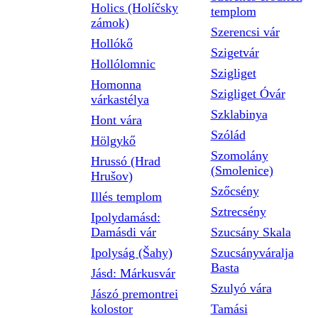
Holics (Holíčsky
templom
zámok)
Szerencsi vár
Hollókő
Szigetvár
Hollólomnic
Szigliget
Homonna
Szigliget Óvár
várkastélya
Szklabinya
Hont vára
Szólád
Hölgykő
Szomolány
Hrussó (Hrad
(Smolenice)
Hrušov)
Szőcsény
Illés templom
Sztrecsény
Ipolydamásd:
Damásdi vár
Szucsány Skala
Ipolyság (Šahy)
Szucsányváralja
Basta
Jásd: Márkusvár
Szulyó vára
Jászó premontrei
kolostor
Tamási