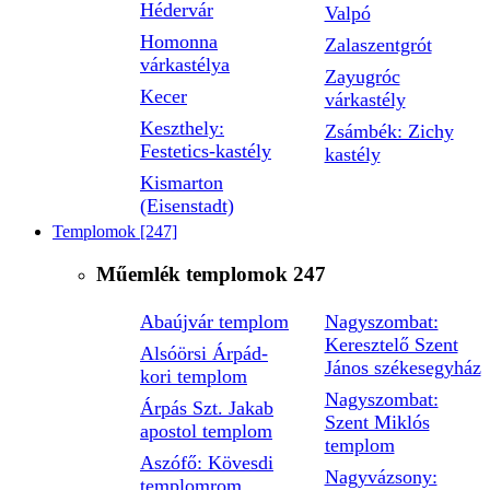
Hédervár
Valpó
Homonna
Zalaszentgrót
várkastélya
Zayugróc
Kecer
várkastély
Keszthely:
Zsámbék: Zichy
Festetics-kastély
kastély
Kismarton
(Eisenstadt)
Templomok
[247]
Műemlék templomok
247
Abaújvár templom
Nagyszombat:
Keresztelő Szent
Alsóörsi Árpád-
János székesegyház
kori templom
Nagyszombat:
Árpás Szt. Jakab
Szent Miklós
apostol templom
templom
Aszófő: Kövesdi
Nagyvázsony:
templomrom