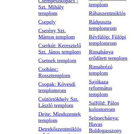
Csempeszkopács -
templom
Szt. Mihály
templom
Rábaszentmiklós
Csepely
Rádpuszta
templomrom
Cserény Szt.
Márton templom
Révfülöp: Fülöpi
templomrom
Cserkút: Keresztelő
Szt. János templom
Rimabánya
erődített templom
Csetnek templom
Rimabrézó
Csobánc:
templom
Rossztemplom
Sajókaza
Csopak: Kövesdi
református
templomrom
templom
Csütörtökhely Szt.
Salföld: Pálos
László templom
kolostorrom
Dejte: Mindszentek
Selmecbánya:
templom
Havas
Detrekőszentmiklós
Boldogasszony