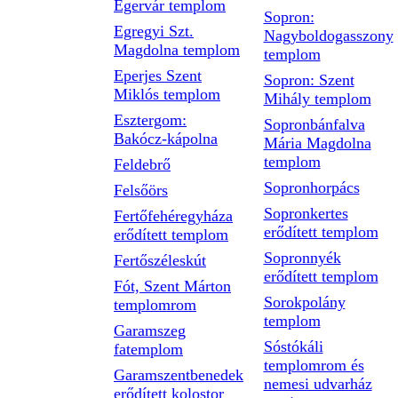
Egervár templom
Sopron:
Egregyi Szt.
Nagyboldogasszony
Magdolna templom
templom
Eperjes Szent
Sopron: Szent
Miklós templom
Mihály templom
Esztergom:
Sopronbánfalva
Bakócz-kápolna
Mária Magdolna
templom
Feldebrő
Sopronhorpács
Felsőörs
Sopronkertes
Fertőfehéregyháza
erődített templom
erődített templom
Sopronnyék
Fertőszéleskút
erődített templom
Fót, Szent Márton
Sorokpolány
templomrom
templom
Garamszeg
Sóstókáli
fatemplom
templomrom és
Garamszentbenedek
nemesi udvarház
erődített kolostor