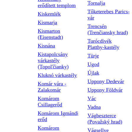
Tornalja
erődített templom
Tőketerebes Parics-
Kiskemlék
vár
Kismarja
Trencsén
Kismarton
(Trenčiansky hrad)
(Eisenstadt)
Turócdivék
Kisnána
Platthy-kastély
Kistapolcsány
Türje
várkastély
Ugod
(Topol'čianky)
Újlak
Kluknó várkastély
Uppony Dedevár
Komár vára -
Zalakomár
Uppony Földvár
Komárom
Vác
Csillagerőd
Vadna
Komárom Igmándi
Vágbeszterce
erőd
(Považský hrad)
Komárom
Vágsellye