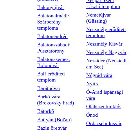
Necpál Szent
László templom
Bakonyújvár
Németújvár
Balatonalmádi:
(Güssing)
Szárberény
temploma
Neszmély erődített
templom
Balatonendréd
Neszmély Kisvár
Balatonszabadi:
Pusztatorony
Neszmély Nagyvár
Balatonszemes:
Nezsider (Neusiedl
Bolondvár
am See)
Balf erődített
Nógrád vára
templom
Nyitra
Barátudvar
Ó-Arad ispánsági
Barkó vára
vára
(Brekovský hrad)
Oláhszentmiklós
Bátorkő
Ónod
Battyán (Bot'an)
Ordacsehi kisvár
Bazin öregvár