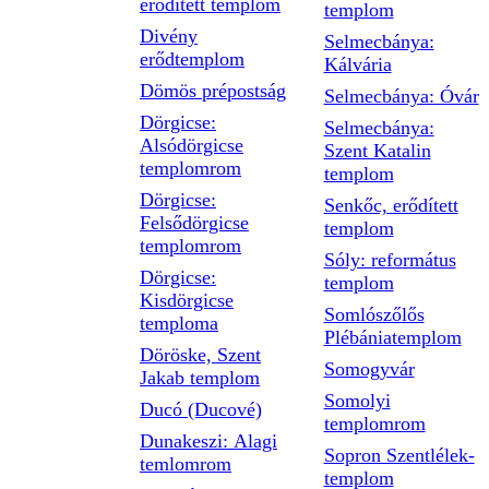
erődített templom
templom
Divény
Selmecbánya:
erődtemplom
Kálvária
Dömös prépostság
Selmecbánya: Óvár
Dörgicse:
Selmecbánya:
Alsódörgicse
Szent Katalin
templomrom
templom
Dörgicse:
Senkőc, erődített
Felsődörgicse
templom
templomrom
Sóly: református
Dörgicse:
templom
Kisdörgicse
Somlószőlős
temploma
Plébániatemplom
Döröske, Szent
Somogyvár
Jakab templom
Somolyi
Ducó (Ducové)
templomrom
Dunakeszi: Alagi
Sopron Szentlélek-
temlomrom
templom