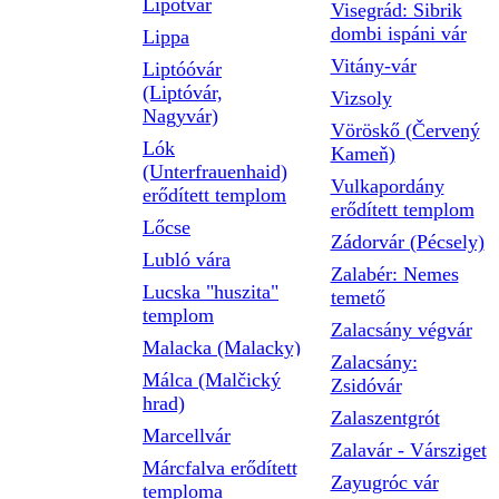
Lipótvár
Visegrád: Sibrik
dombi ispáni vár
Lippa
Vitány-vár
Liptóóvár
(Liptóvár,
Vizsoly
Nagyvár)
Vöröskő (Červený
Lók
Kameň)
(Unterfrauenhaid)
Vulkapordány
erődített templom
erődített templom
Lőcse
Zádorvár (Pécsely)
Lubló vára
Zalabér: Nemes
Lucska "huszita"
temető
templom
Zalacsány végvár
Malacka (Malacky)
Zalacsány:
Málca (Malčický
Zsidóvár
hrad)
Zalaszentgrót
Marcellvár
Zalavár - Vársziget
Márcfalva erődített
Zayugróc vár
temploma