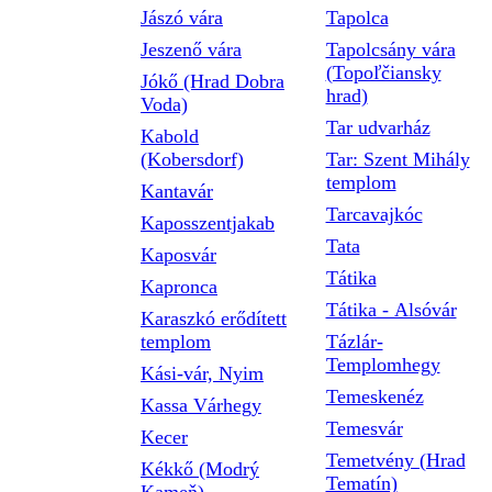
Jászó vára
Tapolca
Jeszenő vára
Tapolcsány vára
(Topoľčiansky
Jókő (Hrad Dobra
hrad)
Voda)
Tar udvarház
Kabold
(Kobersdorf)
Tar: Szent Mihály
templom
Kantavár
Tarcavajkóc
Kaposszentjakab
Tata
Kaposvár
Tátika
Kapronca
Tátika - Alsóvár
Karaszkó erődített
templom
Tázlár-
Templomhegy
Kási-vár, Nyim
Temeskenéz
Kassa Várhegy
Temesvár
Kecer
Temetvény (Hrad
Kékkő (Modrý
Tematín)