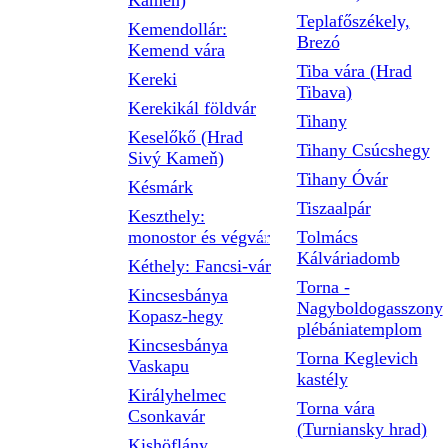
Kameň)
Teplafőszékely,
Kemendollár:
Brezó
Kemend vára
Tiba vára (Hrad
Kereki
Tibava)
Kerekikál földvár
Tihany
Keselőkő (Hrad
Tihany Csúcshegy
Sivý Kameň)
Tihany Óvár
Késmárk
Tiszaalpár
Keszthely:
monostor és végvár
Tolmács
Kálváriadomb
Kéthely: Fancsi-vár
Torna -
Kincsesbánya
Nagyboldogasszony
Kopasz-hegy
plébániatemplom
Kincsesbánya
Torna Keglevich
Vaskapu
kastély
Királyhelmec
Torna vára
Csonkavár
(Turniansky hrad)
Kishöflány