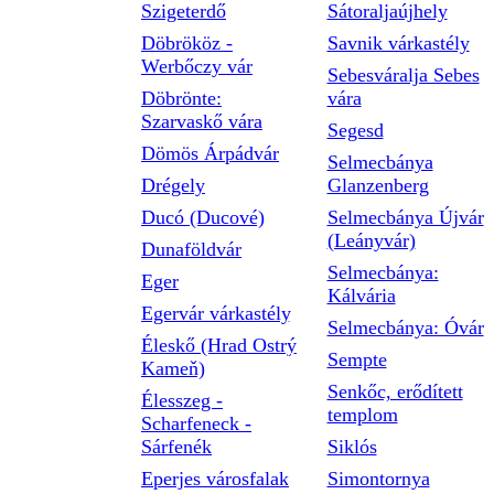
Szigeterdő
Sátoraljaújhely
Döbrököz -
Savnik várkastély
Werbőczy vár
Sebesváralja Sebes
Döbrönte:
vára
Szarvaskő vára
Segesd
Dömös Árpádvár
Selmecbánya
Drégely
Glanzenberg
Ducó (Ducové)
Selmecbánya Újvár
(Leányvár)
Dunaföldvár
Selmecbánya:
Eger
Kálvária
Egervár várkastély
Selmecbánya: Óvár
Éleskő (Hrad Ostrý
Sempte
Kameň)
Senkőc, erődített
Élesszeg -
templom
Scharfeneck -
Sárfenék
Siklós
Eperjes városfalak
Simontornya