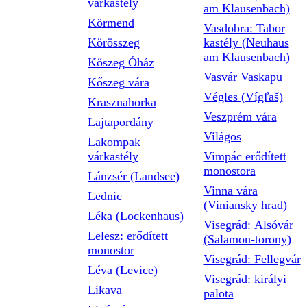
várkastély
am Klausenbach)
Körmend
Vasdobra: Tabor
Körösszeg
kastély (Neuhaus
am Klausenbach)
Kőszeg Óház
Vasvár Vaskapu
Kőszeg vára
Végles (Vígľaš)
Krasznahorka
Veszprém vára
Lajtapordány
Világos
Lakompak
várkastély
Vimpác erődített
monostora
Lánzsér (Landsee)
Vinna vára
Lednic
(Viniansky hrad)
Léka (Lockenhaus)
Visegrád: Alsóvár
Lelesz: erődített
(Salamon-torony)
monostor
Visegrád: Fellegvár
Léva (Levice)
Visegrád: királyi
Likava
palota