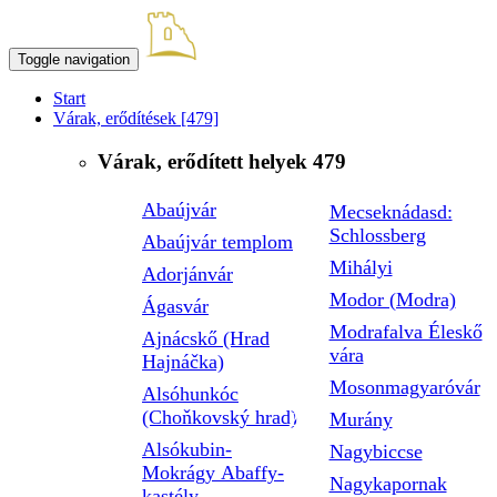
Toggle navigation
Start
Várak, erődítések
[479]
Várak, erődített helyek
479
Abaújvár
Mecseknádasd:
Schlossberg
Abaújvár templom
Mihályi
Adorjánvár
Modor (Modra)
Ágasvár
Modrafalva Éleskő
Ajnácskő (Hrad
vára
Hajnáčka)
Mosonmagyaróvár
Alsóhunkóc
(Choňkovský hrad)
Murány
Alsókubin-
Nagybiccse
Mokrágy Abaffy-
Nagykapornak
kastély