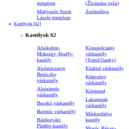
templom
(Živánska veža)
Mattyasóc Szent
Zsolnalitva
László templom
Kastélyok
[62]
Kastélyok
62
Alsókubin-
Kistapolcsány
Mokrágy Abaffy-
várkastély
kastély
(Topol'čianky)
Alsómicsinye
Kluknó várkastély
Beniczky
Köpcsény
várkastély
várkastély
Alsórámóc
Körmend
várkastély
Lakompak
Bacskó várkastély
várkastély
Bajmóc várkastély
Márkusfalva
Bánhorváti:
kastély
Platthy-kastély
Mosóc Révay-