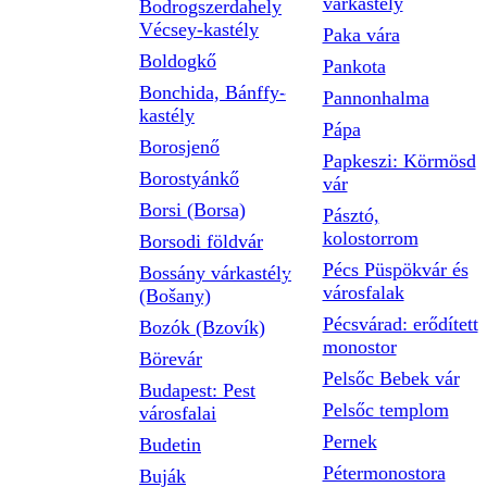
várkastély
Bodrogszerdahely
Vécsey-kastély
Paka vára
Boldogkő
Pankota
Bonchida, Bánffy-
Pannonhalma
kastély
Pápa
Borosjenő
Papkeszi: Körmösd
Borostyánkő
vár
Borsi (Borsa)
Pásztó,
kolostorrom
Borsodi földvár
Pécs Püspökvár és
Bossány várkastély
városfalak
(Bošany)
Pécsvárad: erődített
Bozók (Bzovík)
monostor
Börevár
Pelsőc Bebek vár
Budapest: Pest
Pelsőc templom
városfalai
Pernek
Budetin
Pétermonostora
Buják