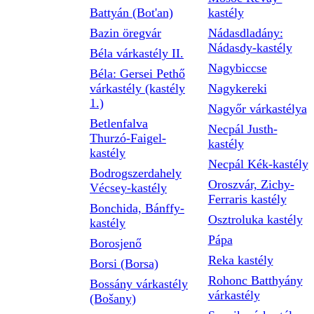
Battyán (Bot'an)
kastély
Bazin öregvár
Nádasdladány:
Nádasdy-kastély
Béla várkastély II.
Nagybiccse
Béla: Gersei Pethő
várkastély (kastély
Nagykereki
1.)
Nagyőr várkastélya
Betlenfalva
Necpál Justh-
Thurzó-Faigel-
kastély
kastély
Necpál Kék-kastély
Bodrogszerdahely
Oroszvár, Zichy-
Vécsey-kastély
Ferraris kastély
Bonchida, Bánffy-
Osztroluka kastély
kastély
Pápa
Borosjenő
Reka kastély
Borsi (Borsa)
Rohonc Batthyány
Bossány várkastély
várkastély
(Bošany)