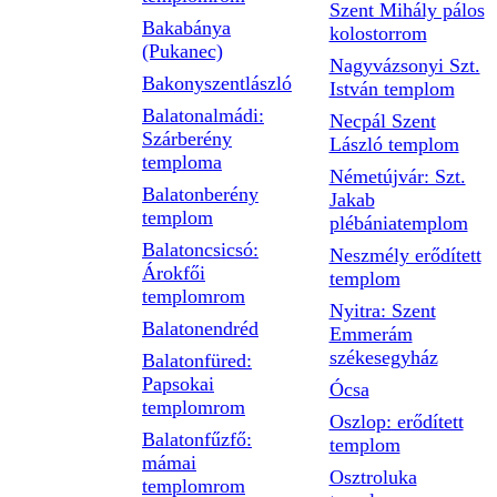
Szent Mihály pálos
Bakabánya
kolostorrom
(Pukanec)
Nagyvázsonyi Szt.
Bakonyszentlászló
István templom
Balatonalmádi:
Necpál Szent
Szárberény
László templom
temploma
Németújvár: Szt.
Balatonberény
Jakab
templom
plébániatemplom
Balatoncsicsó:
Neszmély erődített
Árokfői
templom
templomrom
Nyitra: Szent
Balatonendréd
Emmerám
székesegyház
Balatonfüred:
Papsokai
Ócsa
templomrom
Oszlop: erődített
Balatonfűzfő:
templom
mámai
Osztroluka
templomrom