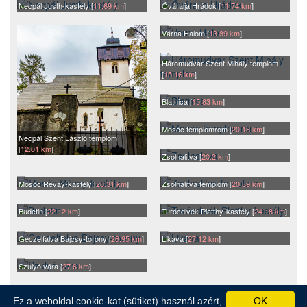
Necpál Justh-kastély [
11.69 km
]
Óváralja Hrádok [
11.74 km
]
Várna Halom [
13.89 km
]
Háromudvar Szent Mihály templom
[
15.16 km
]
Blatnica [
15.83 km
]
Mosóc templomrom [
20.18 km
]
Necpál Szent László templom
[
12.01 km
]
Zsolnalitva [
20.2 km
]
Mosóc Révay-kastély [
20.31 km
]
Zsolnalitva templom [
20.89 km
]
Budetin [
22.12 km
]
Turócdivék Platthy-kastély [
24.18 km
]
Geczelfalva Bajcsy-torony [
26.95 km
]
Likava [
27.12 km
]
Szulyó vára [
27.6 km
]
Ez a weboldal cookie-kat (sütiket) használ azért,
OK