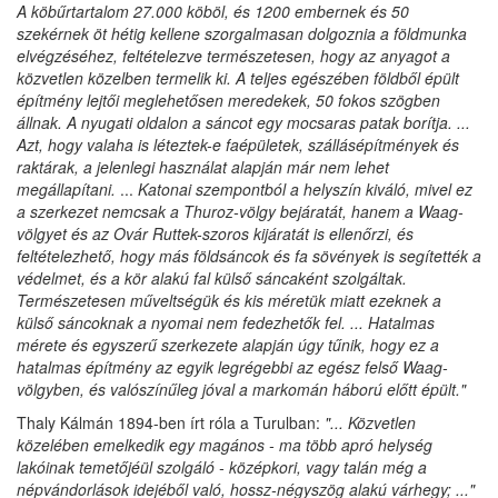
A köbűrtartalom 27.000 köböl, és 1200 embernek és 50
szekérnek öt hétig kellene szorgalmasan dolgoznia a földmunka
elvégzéséhez, feltételezve természetesen, hogy az anyagot a
közvetlen közelben termelik ki. A teljes egészében földből épült
építmény lejtői meglehetősen meredekek, 50 fokos szögben
állnak. A nyugati oldalon a sáncot egy mocsaras patak borítja. ...
Azt, hogy valaha is léteztek-e faépületek, szállásépítmények és
raktárak, a jelenlegi használat alapján már nem lehet
megállapítani.
...
Katonai szempontból a helyszín kiváló, mivel ez
a szerkezet nemcsak a Thuroz-völgy bejáratát, hanem a Waag-
völgyet és az Ovár Ruttek-szoros kijáratát is ellenőrzi, és
feltételezhető, hogy más földsáncok és fa sövények is segítették a
védelmet, és a kör alakú fal külső sáncaként szolgáltak.
Természetesen műveltségük és kis méretük miatt ezeknek a
külső sáncoknak a nyomai nem fedezhetők fel. ... Hatalmas
mérete és egyszerű szerkezete alapján úgy tűnik, hogy ez a
hatalmas építmény az egyik legrégebbi az egész felső Waag-
völgyben, és valószínűleg jóval a markomán háború előtt épült.
"
Thaly Kálmán 1894-ben írt róla a Turulban:
"... Közvetlen
közelében emelkedik egy magános - ma több apró helység
lakóinak temetőjéül szolgáló - középkori, vagy talán még a
népvándorlások idejéből való, hossz-négyszög alakú várhegy; ..."