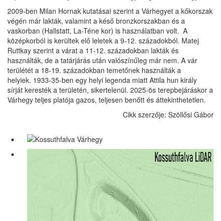
2009-ben Milan Hornak kutatásai szerint a Várhegyet a kőkorszak
végén már lakták, valamint a késő bronzkorszakban és a
vaskorban (Hallstatt, La-Téne kor) is használatban volt. A
középkorból is kerültek elő leletek a 9-12. századokból. Matej
Ruttkay szerint a várat a 11-12. századokban lakták és
használták, de a tatárjárás után valószínűleg már nem. A vár
terülétét a 18-19. századokban temetőnek használták a
helyiek. 1933-35-ben egy helyi legenda miatt Attila hun király
sírját keresték a területén, sikertelenül. 2025-ös terepbejáráskor a
Várhegy teljes platója gazos, teljesen benőtt és áttekinthetetlen.
Cikk szerzője: Szöllősi Gábor