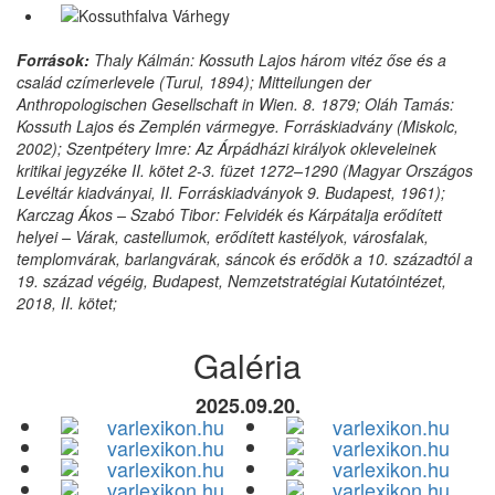
Források:
Thaly Kálmán: Kossuth Lajos három vitéz őse és a
család czímerlevele (Turul, 1894); Mitteilungen der
Anthropologischen Gesellschaft in Wien. 8. 1879; Oláh Tamás:
Kossuth Lajos és Zemplén vármegye. Forráskiadvány (Miskolc,
2002); Szentpétery Imre: Az Árpádházi királyok okleveleinek
kritikai jegyzéke II. kötet 2-3. füzet 1272–1290 (Magyar Országos
Levéltár kiadványai, II. Forráskiadványok 9. Budapest, 1961);
Karczag Ákos – Szabó Tibor: Felvidék és Kárpátalja erődített
helyei – Várak, castellumok, erődített kastélyok, városfalak,
templomvárak, barlangvárak, sáncok és erődök a 10. századtól a
19. század végéig, Budapest, Nemzetstratégiai Kutatóintézet,
2018, II. kötet;
Galéria
2025.09.20.