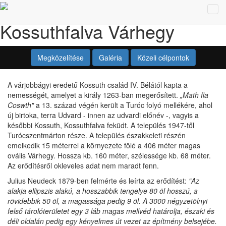
Tog
Kossuthfalva Várhegy
navi
Megközelítése
Galéria
Közeli célpontok
A várjobbágyi eredetű Kossuth család IV. Bélától kapta a
nemességét, amelyet a király 1263-ban megerősített.
„Math fia
Coswth"
a 13. század végén került a Turóc folyó mellékére, ahol
új birtoka, terra Udvard - innen az udvardi előnév -, vagyis a
későbbi Kossuth, Kossuthfalva feküdt. A település 1947-től
Turócszentmárton része. A település északkeleti részén
emelkedik 15 méterrel a környezete fölé a 406 méter magas
ovális Várhegy. Hossza kb. 160 méter, szélessége kb. 68 méter.
Az erődítésről okleveles adat nem maradt fenn.
Julius Neudeck 1879-ben felmérte és leírta az erődítést:
"Az
alakja ellipszis alakú, a hosszabbik tengelye 80 öl hosszú, a
rövidebbik 50 öl, a magassága pedig 9 öl. A 3000 négyzetölnyi
felső tárolóterületet egy 3 láb magas mellvéd határolja, északi és
déli oldalán pedig egy kényelmes út vezet az építmény belsejébe.