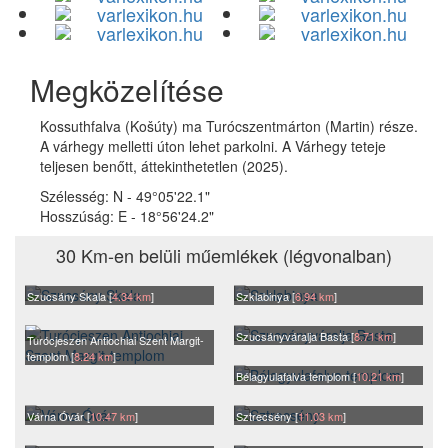
Megközelítése
Kossuthfalva (Košúty) ma Turócszentmárton (Martin) része.
A várhegy melletti úton lehet parkolni. A Várhegy teteje
teljesen benőtt, áttekinthetetlen (2025).
Szélesség:
N - 49°05'22.1"
Hosszúság:
E - 18°56'24.2"
30 Km-en belüli műemlékek (légvonalban)
Szucsány Skala [
4.34 km
]
Szklabinya [
6.94 km
]
Szucsányváralja Basta [
8.71 km
]
Turócjeszen Antiochiai Szent Margit-
templom [
8.24 km
]
Bélagyulafalva templom [
10.21 km
]
Várna Óvár [
10.47 km
]
Sztrecsény [
11.03 km
]