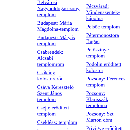
Belvárosi
Pécsvárad:
Nagyboldogasszony
Mindenszentek-
templom
kápolna
Budapest: Mária
Pelsőc templom
Magdolna-templom
Pétermonostora
Budapest: Mátyás
Bugac
templom
Petőszinye
Csabrendek:
templom
Alcsabi
templomrom
Podolin erődített
kolostor
Csákány
kolostorerőd
Pozsony: Ferences
templom
Csáva Keresztelő
Szent János
Pozsony:
templom
Klarisszák
temploma
Csejte erődített
templom
Pozsony: Szt.
Márton dóm
Cseklész: templom
Privigye erődített