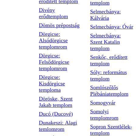
erődített templom
templom
Divény
Selmecbánya:
erődtemplom
Kálvária
Dömös prépostság
Selmecbánya: Óvár
Dörgicse:
Selmecbánya:
Alsódörgicse
Szent Katalin
templomrom
templom
Dörgicse:
Senkőc, erődített
Felsődörgicse
templom
templomrom
Sóly: református
Dörgicse:
templom
Kisdörgicse
Somlószőlős
temploma
Plébániatemplom
Döröske, Szent
Somogyvár
Jakab templom
Somolyi
Ducó (Ducové)
templomrom
Dunakeszi: Alagi
Sopron Szentlélek-
temlomrom
templom