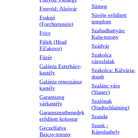
Sümeg
Fonyód: Alsóvár
Süvéte erődített
Fraknó
templom
(Forchtenstein)
Szabadbattyán:
Frics
Kula-torony
Fülek (Hrad
Szádvár
Fil'akovo)
Szakolca
Füzér
városfalak
Galánta Esterházy-
Szakolca: Kálvária-
kastély
domb
Galánta reneszánsz
Szalánc vára
kastély
(Slanec)
Garamszeg
Szalónak
várkastély
(Stadtschlaining)
Garamszentbenedek
Szanda
erődített kolostor
Szank -
Geczelfalva
Kápolnahely
Bajcsy-torony