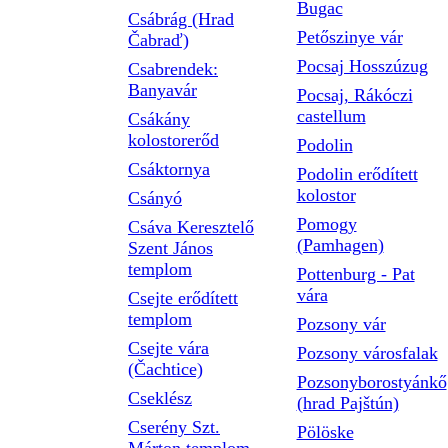
Bugac
Csábrág (Hrad
Petőszinye vár
Čabraď)
Pocsaj Hosszúzug
Csabrendek:
Banyavár
Pocsaj, Rákóczi
castellum
Csákány
kolostorerőd
Podolin
Csáktornya
Podolin erődített
kolostor
Csányó
Pomogy
Csáva Keresztelő
(Pamhagen)
Szent János
templom
Pottenburg - Pat
vára
Csejte erődített
templom
Pozsony vár
Csejte vára
Pozsony városfalak
(Čachtice)
Pozsonyborostyánkő
Cseklész
(hrad Pajštún)
Cserény Szt.
Pölöske