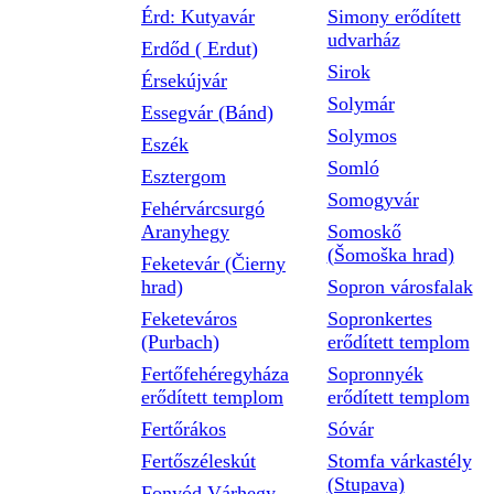
Érd: Kutyavár
Simony erődített
udvarház
Erdőd ( Erdut)
Sirok
Érsekújvár
Solymár
Essegvár (Bánd)
Solymos
Eszék
Somló
Esztergom
Somogyvár
Fehérvárcsurgó
Aranyhegy
Somoskő
(Šomoška hrad)
Feketevár (Čierny
hrad)
Sopron városfalak
Feketeváros
Sopronkertes
(Purbach)
erődített templom
Fertőfehéregyháza
Sopronnyék
erődített templom
erődített templom
Fertőrákos
Sóvár
Fertőszéleskút
Stomfa várkastély
(Stupava)
Fonyód Várhegy