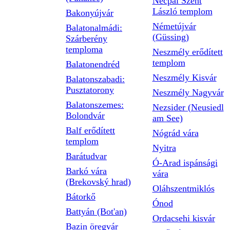
Necpál Szent
László templom
Bakonyújvár
Németújvár
Balatonalmádi:
(Güssing)
Szárberény
temploma
Neszmély erődített
templom
Balatonendréd
Neszmély Kisvár
Balatonszabadi:
Pusztatorony
Neszmély Nagyvár
Balatonszemes:
Nezsider (Neusiedl
Bolondvár
am See)
Balf erődített
Nógrád vára
templom
Nyitra
Barátudvar
Ó-Arad ispánsági
Barkó vára
vára
(Brekovský hrad)
Oláhszentmiklós
Bátorkő
Ónod
Battyán (Bot'an)
Ordacsehi kisvár
Bazin öregvár