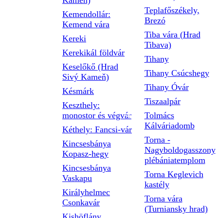
Kameň)
Teplafőszékely,
Kemendollár:
Brezó
Kemend vára
Tiba vára (Hrad
Kereki
Tibava)
Kerekikál földvár
Tihany
Keselőkő (Hrad
Tihany Csúcshegy
Sivý Kameň)
Tihany Óvár
Késmárk
Tiszaalpár
Keszthely:
monostor és végvár
Tolmács
Kálváriadomb
Kéthely: Fancsi-vár
Torna -
Kincsesbánya
Nagyboldogasszony
Kopasz-hegy
plébániatemplom
Kincsesbánya
Torna Keglevich
Vaskapu
kastély
Királyhelmec
Torna vára
Csonkavár
(Turniansky hrad)
Kishöflány