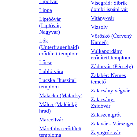
Lipótvár
Visegrád: Sibrik
dombi ispáni vár
Lippa
Vitány-vár
Liptóóvár
(Liptóvár,
Vizsoly
Nagyvár)
Vöröskő (Červený
Lók
Kameň)
(Unterfrauenhaid)
Vulkapordány
erődített templom
erődített templom
Lőcse
Zádorvár (Pécsely)
Lubló vára
Zalabér: Nemes
Lucska "huszita"
temető
templom
Zalacsány végvár
Malacka (Malacky)
Zalacsány:
Málca (Malčický
Zsidóvár
hrad)
Zalaszentgrót
Marcellvár
Zalavár - Vársziget
Márcfalva erődített
Zayugróc vár
temploma