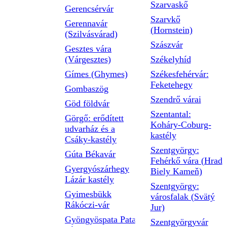
Szarvaskő
Gerencsérvár
Szarvkő
Gerennavár
(Hornstein)
(Szilvásvárad)
Szászvár
Gesztes vára
(Várgesztes)
Székelyhíd
Gímes (Ghymes)
Székesfehérvár:
Feketehegy
Gombaszög
Szendrő várai
Göd földvár
Szentantal:
Görgő: erődített
Koháry-Coburg-
udvarház és a
kastély
Csáky-kastély
Szentgyörgy:
Gúta Békavár
Fehérkő vára (Hrad
Gyergyószárhegy
Biely Kameň)
Lázár kastély
Szentgyörgy:
Gyimesbükk
városfalak (Svätý
Rákóczi-vár
Jur)
Gyöngyöspata Pata
Szentgyörgyvár