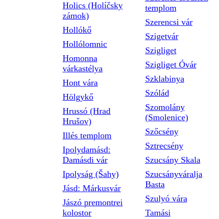
Holics (Holíčsky
templom
zámok)
Szerencsi vár
Hollókő
Szigetvár
Hollólomnic
Szigliget
Homonna
Szigliget Óvár
várkastélya
Szklabinya
Hont vára
Szólád
Hölgykő
Szomolány
Hrussó (Hrad
(Smolenice)
Hrušov)
Szőcsény
Illés templom
Sztrecsény
Ipolydamásd:
Damásdi vár
Szucsány Skala
Ipolyság (Šahy)
Szucsányváralja
Basta
Jásd: Márkusvár
Szulyó vára
Jászó premontrei
kolostor
Tamási