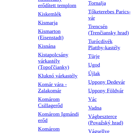
Tornalja
erődített templom
Tőketerebes Parics-
Kiskemlék
vár
Kismarja
Trencsén
Kismarton
(Trenčiansky hrad)
(Eisenstadt)
Turócdivék
Kisnána
Platthy-kastély
Kistapolcsány
Türje
várkastély
Ugod
(Topol'čianky)
Újlak
Kluknó várkastély
Uppony Dedevár
Komár vára -
Zalakomár
Uppony Földvár
Komárom
Vác
Csillagerőd
Vadna
Komárom Igmándi
Vágbeszterce
erőd
(Považský hrad)
Komárom
Vágsellye