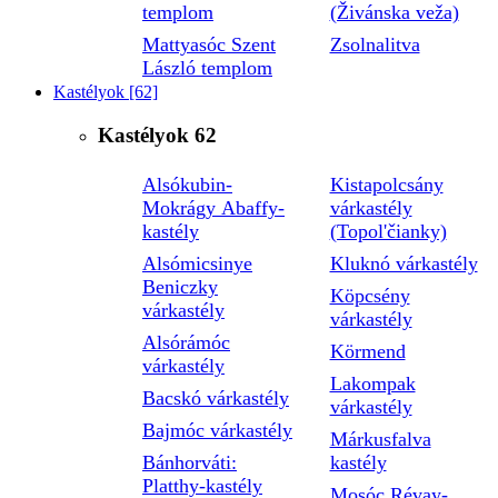
templom
(Živánska veža)
Mattyasóc Szent
Zsolnalitva
László templom
Kastélyok
[62]
Kastélyok
62
Alsókubin-
Kistapolcsány
Mokrágy Abaffy-
várkastély
kastély
(Topol'čianky)
Alsómicsinye
Kluknó várkastély
Beniczky
Köpcsény
várkastély
várkastély
Alsórámóc
Körmend
várkastély
Lakompak
Bacskó várkastély
várkastély
Bajmóc várkastély
Márkusfalva
Bánhorváti:
kastély
Platthy-kastély
Mosóc Révay-