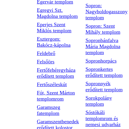
Egervár templom
Sopron:
Egregyi Szt.
Nagyboldogasszony
Magdolna templom
templom
Eperjes Szent
Sopron: Szent
Miklós templom
Mihály templom
Esztergom:
Sopronbánfalva
Bakócz-kápolna
Mária Magdolna
templom
Feldebrő
Sopronhorpács
Felsőörs
Sopronkertes
Fertőfehéregyháza
erődített templom
erődített templom
Sopronnyék
Fertőszéleskút
erődített templom
Fót, Szent Márton
Sorokpolány
templomrom
templom
Garamszeg
Sóstókáli
fatemplom
templomrom és
Garamszentbenedek
nemesi udvarház
erődített kolostor