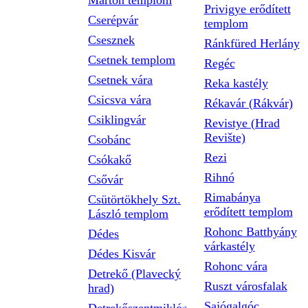
Márton templom
Privigye erődített
Cserépvár
templom
Csesznek
Ránkfüred Herlány
Csetnek templom
Regéc
Csetnek vára
Reka kastély
Csicsva vára
Rékavár (Rákvár)
Csiklingvár
Revistye (Hrad
Revište)
Csobánc
Rezi
Csókakő
Rihnó
Csővár
Rimabánya
Csütörtökhely Szt.
erődített templom
László templom
Rohonc Batthyány
Dédes
várkastély
Dédes Kisvár
Rohonc vára
Detrekő (Plavecký
Ruszt városfalak
hrad)
Sajógalgóc