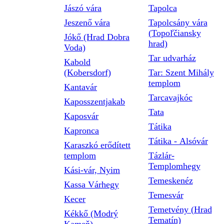
Jászó vára
Tapolca
Jeszenő vára
Tapolcsány vára
(Topoľčiansky
Jókő (Hrad Dobra
hrad)
Voda)
Tar udvarház
Kabold
(Kobersdorf)
Tar: Szent Mihály
templom
Kantavár
Tarcavajkóc
Kaposszentjakab
Tata
Kaposvár
Tátika
Kapronca
Tátika - Alsóvár
Karaszkó erődített
templom
Tázlár-
Templomhegy
Kási-vár, Nyim
Temeskenéz
Kassa Várhegy
Temesvár
Kecer
Temetvény (Hrad
Kékkő (Modrý
Tematín)