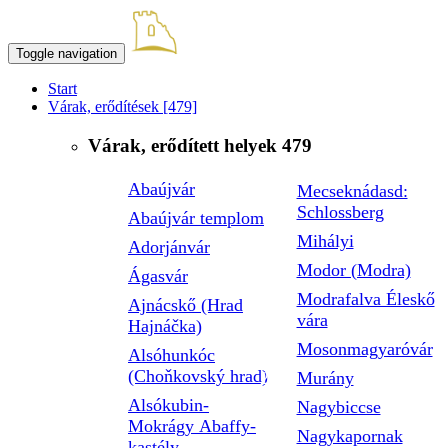
Toggle navigation
Start
Várak, erődítések
[479]
Várak, erődített helyek
479
Abaújvár
Mecseknádasd:
Schlossberg
Abaújvár templom
Mihályi
Adorjánvár
Modor (Modra)
Ágasvár
Modrafalva Éleskő
Ajnácskő (Hrad
vára
Hajnáčka)
Mosonmagyaróvár
Alsóhunkóc
(Choňkovský hrad)
Murány
Alsókubin-
Nagybiccse
Mokrágy Abaffy-
Nagykapornak
kastély