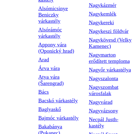
Nagykázmér
Alsómicsinye
Nagykemlék
Beniczky
várkastély
Nagykereki
Alsórámóc
Nagykeszi földvár
várkastély
Nagykövesd (Velky
Appony vára
Kamenec)
(Oponický hrad)
Nagymarton
Arad
erődített temploma
Árva vára
Nagyőr várkastélya
Atya vára
Nagyszalonta
(Šarengrad)
Nagyszombat
Bács
városfalak
Bacskó várkastély
Nagyvárad
Baglyaskő
Nagyvázsony
Bajmóc várkastély
Necpál Justh-
kastély
Bakabánya
(Pukanec)