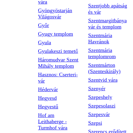
vára
Szentjobb apátság
Gyöngyöstarján
és vár
Világosvár
Szentmargitbánya
Győr
vár és templom
Gyugy templom
Szentmária
Havránok
Gyula
Szentmária
Gyulakeszi temető
templomrom
Háromudvar Szent
Szentmárton
Mihály templom
(Szenteskirály)
Hasznos: Cserteri-
Szentvid vára
vár
Szenyér
Hédervár
Szepeshely
Hegyesd
Szepesolaszi
Hegyestű
Szepesvár
Hof am
Leithaberge -
Szepsi
Turmhof vára
Szerencs erődített