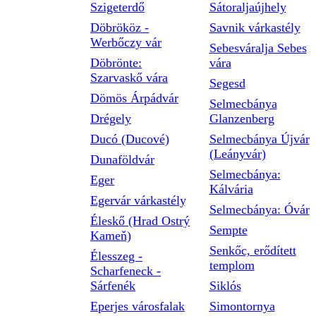
Szigeterdő
Sátoraljaújhely
Döbrököz -
Savnik várkastély
Werbőczy vár
Sebesváralja Sebes
Döbrönte:
vára
Szarvaskő vára
Segesd
Dömös Árpádvár
Selmecbánya
Drégely
Glanzenberg
Ducó (Ducové)
Selmecbánya Újvár
(Leányvár)
Dunaföldvár
Selmecbánya:
Eger
Kálvária
Egervár várkastély
Selmecbánya: Óvár
Éleskő (Hrad Ostrý
Sempte
Kameň)
Senkőc, erődített
Élesszeg -
templom
Scharfeneck -
Sárfenék
Siklós
Eperjes városfalak
Simontornya