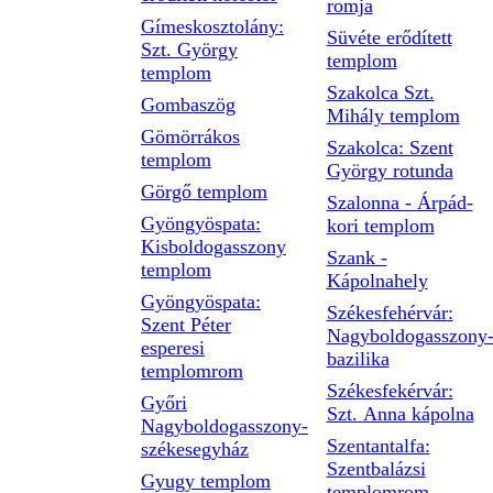
romja
Gímeskosztolány:
Süvéte erődített
Szt. György
templom
templom
Szakolca Szt.
Gombaszög
Mihály templom
Gömörrákos
Szakolca: Szent
templom
György rotunda
Görgő templom
Szalonna - Árpád-
Gyöngyöspata:
kori templom
Kisboldogasszony
Szank -
templom
Kápolnahely
Gyöngyöspata:
Székesfehérvár:
Szent Péter
Nagyboldogasszony
esperesi
bazilika
templomrom
Székesfekérvár:
Győri
Szt. Anna kápolna
Nagyboldogasszony-
Szentantalfa:
székesegyház
Szentbalázsi
Gyugy templom
templomrom