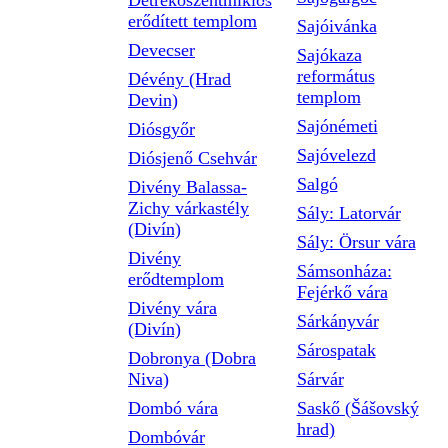
Detrekőszentmiklós
erődített templom
Sajóivánka
Devecser
Sajókaza
református
Dévény (Hrad
templom
Devin)
Sajónémeti
Diósgyőr
Sajóvelezd
Diósjenő Csehvár
Salgó
Divény Balassa-
Zichy várkastély
Sály: Latorvár
(Divín)
Sály: Örsur vára
Divény
Sámsonháza:
erődtemplom
Fejérkő vára
Divény vára
Sárkányvár
(Divín)
Sárospatak
Dobronya (Dobra
Niva)
Sárvár
Dombó vára
Saskő (Šášovský
hrad)
Dombóvár