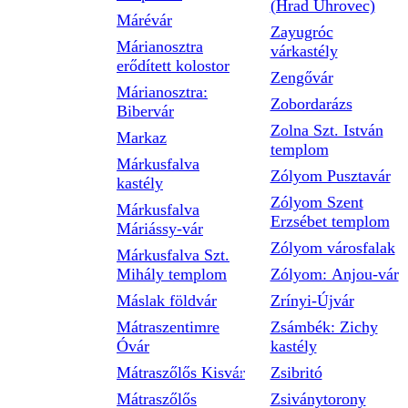
(Hrad Uhrovec)
Márévár
Zayugróc
Márianosztra
várkastély
erődített kolostor
Zengővár
Márianosztra:
Zobordarázs
Bibervár
Zolna Szt. István
Markaz
templom
Márkusfalva
Zólyom Pusztavár
kastély
Zólyom Szent
Márkusfalva
Erzsébet templom
Máriássy-vár
Zólyom városfalak
Márkusfalva Szt.
Mihály templom
Zólyom: Anjou-vár
Máslak földvár
Zrínyi-Újvár
Mátraszentimre
Zsámbék: Zichy
Óvár
kastély
Mátraszőlős Kisvár
Zsibritó
Mátraszőlős
Zsiványtorony