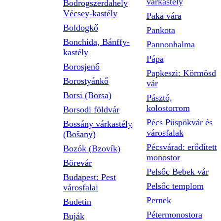
várkastély
Bodrogszerdahely
Vécsey-kastély
Paka vára
Boldogkő
Pankota
Bonchida, Bánffy-
Pannonhalma
kastély
Pápa
Borosjenő
Papkeszi: Körmösd
Borostyánkő
vár
Borsi (Borsa)
Pásztó,
kolostorrom
Borsodi földvár
Pécs Püspökvár és
Bossány várkastély
városfalak
(Bošany)
Pécsvárad: erődített
Bozók (Bzovík)
monostor
Börevár
Pelsőc Bebek vár
Budapest: Pest
Pelsőc templom
városfalai
Pernek
Budetin
Pétermonostora
Buják