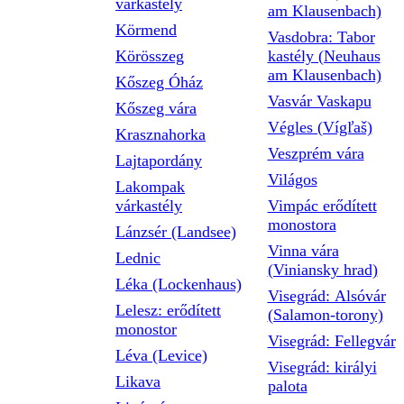
várkastély
am Klausenbach)
Körmend
Vasdobra: Tabor
Körösszeg
kastély (Neuhaus
am Klausenbach)
Kőszeg Óház
Vasvár Vaskapu
Kőszeg vára
Végles (Vígľaš)
Krasznahorka
Veszprém vára
Lajtapordány
Világos
Lakompak
várkastély
Vimpác erődített
monostora
Lánzsér (Landsee)
Vinna vára
Lednic
(Viniansky hrad)
Léka (Lockenhaus)
Visegrád: Alsóvár
Lelesz: erődített
(Salamon-torony)
monostor
Visegrád: Fellegvár
Léva (Levice)
Visegrád: királyi
Likava
palota