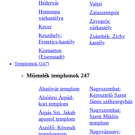
Hédervár
Valpó
Homonna
Zalaszentgrót
várkastélya
Zayugróc
Kecer
várkastély
Keszthely:
Zsámbék: Zichy
Festetics-kastély
kastély
Kismarton
(Eisenstadt)
Templomok
[247]
Műemlék templomok
247
Abaújvár templom
Nagyszombat:
Keresztelő Szent
Alsóörsi Árpád-
János székesegyház
kori templom
Nagyszombat:
Árpás Szt. Jakab
Szent Miklós
apostol templom
templom
Aszófő: Kövesdi
Nagyvázsony:
templomrom