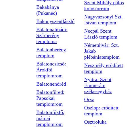
Szent Mihály pálos
Bakabánya
kolostorrom
(Pukanec)
Nagyvázsonyi Szt.
Bakonyszentlászló
István templom
Balatonalmádi:
Necpál Szent
Szárberény
László templom
temploma
Németújvár: Szt.
Balatonberény
Jakab
templom
plébániatemplom
Balatoncsicsó:
Neszmély erődített
Árokfői
templom
templomrom
Nyitra: Szent
Balatonendréd
Emmerám
székesegyház
Balatonfüred:
Papsokai
Ócsa
templomrom
Oszlop: erődített
Balatonfűzfő:
templom
mámai
Osztroluka
templomrom