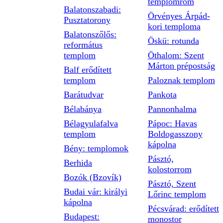
templomrom
Balatonszabadi:
Örvényes Árpád-
Pusztatorony
kori temploma
Balatonszőlős:
Öskü: rotunda
református
templom
Öthalom: Szent
Márton prépostság
Balf erődített
templom
Paloznak templom
Barátudvar
Pankota
Bélabánya
Pannonhalma
Bélagyulafalva
Pápoc: Havas
templom
Boldogasszony
kápolna
Bény: templomok
Pásztó,
Berhida
kolostorrom
Bozók (Bzovík)
Pásztó, Szent
Budai vár: királyi
Lőrinc templom
kápolna
Pécsvárad: erődített
Budapest:
monostor