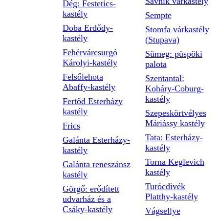
Savnik várkastély
Dég: Festetics-
kastély
Sempte
Doba Erdődy-
Stomfa várkastély
kastély
(Stupava)
Fehérvárcsurgó
Sümeg: püspöki
Károlyi-kastély
palota
Felsőlehota
Szentantal:
Abaffy-kastély
Koháry-Coburg-
kastély
Fertőd Esterházy
kastély
Szepeskörtvélyes
Máriássy kastély
Frics
Tata: Esterházy-
Galánta Esterházy-
kastély
kastély
Torna Keglevich
Galánta reneszánsz
kastély
kastély
Turócdivék
Görgő: erődített
Platthy-kastély
udvarház és a
Csáky-kastély
Vágsellye