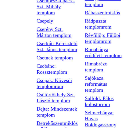
Csempeszkopács -
templom
Szt. Mihály
templom
Rábaszentmiklós
Csepely
Rádpuszta
templomrom
Cserény Szt.
Márton templom
Révfülöp: Fülöpi
templomrom
Cserkút: Keresztelő
Szt. János templom
Rimabánya
erődített templom
Csetnek templom
Rimabrézó
Csobánc:
templom
Rossztemplom
Sajókaza
Csopak: Kövesdi
református
templomrom
templom
Csütörtökhely Szt.
Salföld: Pálos
László templom
kolostorrom
Dejte: Mindszentek
Selmecbánya:
templom
Havas
Detrekőszentmiklós
Boldogasszony