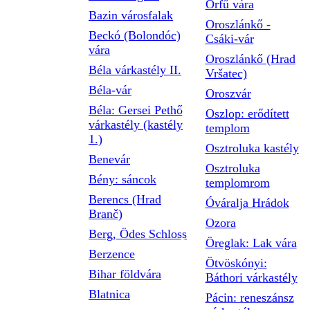
Orfű vára
Bazin városfalak
Oroszlánkő -
Beckó (Bolondóc)
Csáki-vár
vára
Oroszlánkő (Hrad
Béla várkastély II.
Vršatec)
Béla-vár
Oroszvár
Béla: Gersei Pethő
Oszlop: erődített
várkastély (kastély
templom
1.)
Osztroluka kastély
Benevár
Osztroluka
Bény: sáncok
templomrom
Berencs (Hrad
Óváralja Hrádok
Branč)
Ozora
Berg, Ödes Schloss
Öreglak: Lak vára
Berzence
Ötvöskónyi:
Bihar földvára
Báthori várkastély
Blatnica
Pácin: reneszánsz