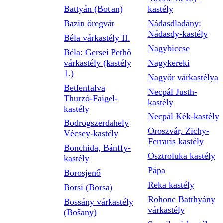
Battyán (Bot'an)
kastély
Bazin öregvár
Nádasdladány:
Nádasdy-kastély
Béla várkastély II.
Nagybiccse
Béla: Gersei Pethő
várkastély (kastély
Nagykereki
1.)
Nagyőr várkastélya
Betlenfalva
Necpál Justh-
Thurzó-Faigel-
kastély
kastély
Necpál Kék-kastély
Bodrogszerdahely
Oroszvár, Zichy-
Vécsey-kastély
Ferraris kastély
Bonchida, Bánffy-
Osztroluka kastély
kastély
Pápa
Borosjenő
Reka kastély
Borsi (Borsa)
Rohonc Batthyány
Bossány várkastély
várkastély
(Bošany)