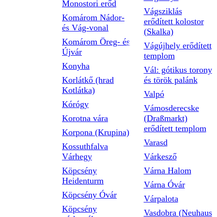
Monostori erőd
Vágsziklás
Komárom Nádor-
erődített kolostor
és Vág-vonal
(Skalka)
Komárom Öreg- és
Vágújhely erődített
Újvár
templom
Konyha
Vál: gótikus torony
Korlátkő (hrad
és török palánk
Kotlátka)
Valpó
Kórógy
Vámosderecske
Korotna vára
(Draßmarkt)
erődített templom
Korpona (Krupina)
Varasd
Kossuthfalva
Várhegy
Várkesző
Köpcsény
Várna Halom
Heidenturm
Várna Óvár
Köpcsény Óvár
Várpalota
Köpcsény
Vasdobra (Neuhaus