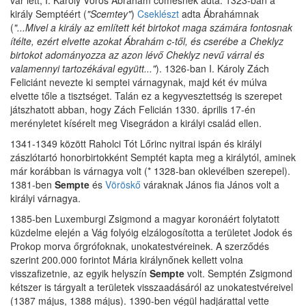
király Semptéért (
"Scemtey"
)
Cseklészt
adta Ábrahámnak
(
"...Mivel a király az említett két birtokot maga számára fontosnak
ítélte, ezért elvette azokat Ábrahám c-től, és cserébe a Cheklyz
birtokot adományozza az azon lévő Cheklyz nevű várral és
valamennyi tartozékával együtt..."
). 1326-ban I. Károly Zách
Feliciánt nevezte ki semptei várnagynak, majd két év múlva
elvette tőle a tisztséget. Talán ez a kegyvesztettség is szerepet
játszhatott abban, hogy Zách Felicián 1330. április 17-én
merényletet kísérelt meg Visegrádon a királyi család ellen.
1341-1349 között Raholci Tót Lőrinc nyitrai ispán és királyi
zászlótartó honorbirtokként Semptét kapta meg a királytól, aminek
már korábban is várnagya volt (* 1328-ban oklevélben szerepel).
1381-ben
Sempte
és
Vöröskő
váraknak János fia János volt a
királyi várnagya.
1385-ben Luxemburgi Zsigmond a magyar koronáért folytatott
küzdelme elején a Vág folyóig elzálogosította a területet Jodok és
Prokop morva őrgrófoknak, unokatestvéreinek. A szerződés
szerint 200.000 forintot Mária királynőnek kellett volna
visszafizetnie, az egyik helyszín
Sempte
volt. Semptén Zsigmond
kétszer is tárgyalt a területek visszaadásáról az unokatestvéreivel
(1387 május, 1388 május). 1390-ben végül hadjárattal vette