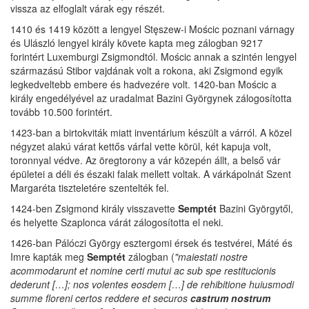
vissza az elfoglalt várak egy részét.
1410 és 1419 között a lengyel Stęszew-i Mościc poznani várnagy
és Ulászló lengyel király követe kapta meg zálogban 9217
forintért Luxemburgi Zsigmondtól. Mościc annak a szintén lengyel
származású Stibor vajdának volt a rokona, aki Zsigmond egyik
legkedveltebb embere és hadvezére volt. 1420-ban Mościc a
király engedélyével az uradalmat Bazini Györgynek zálogosította
tovább 10.500 forintért.
1423-ban a birtokviták miatt inventárium készült a várról. A közel
négyzet alakú várat kettős várfal vette körül, két kapuja volt,
toronnyal védve. Az öregtorony a vár közepén állt, a belső vár
épületei a déli és északi falak mellett voltak. A várkápolnát Szent
Margaréta tiszteletére szentelték fel.
1424-ben Zsigmond király visszavette
Semptét
Bazini Györgytől,
és helyette Szaplonca várát zálogosította el neki.
1426-ban Pálóczi György esztergomi érsek és testvérei, Máté és
Imre kapták meg
Semptét
zálogban (
"maiestati nostre
acommodarunt et nomine certi mutui ac sub spe restitucionis
dederunt […]; nos volentes eosdem […] de rehibitione huiusmodi
summe floreni certos reddere et securos
castrum nostrum