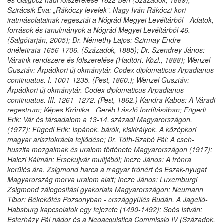
és Galgócz hadi fölszerelése 1622-ben (Századok, 1889);
Szirácsik Éva: „Rákóczy levelek”. Nagy Iván Rákóczi-kori
iratmásolatainak regesztái a Nógrád Megyei Levéltárból - Adatok,
források és tanulmányok a Nógrád Megyei Levéltárból 46.
(Salgótarján, 2005); Dr. Némethy Lajos: Szirmay Endre
önéletirata 1656-1706. (Századok, 1885); Dr. Szendrey János:
Váraink rendszere és fölszerelése (Hadtört. Közl., 1888); Wenzel
Gusztáv: Árpádkori új okmánytár. Codex diplomaticus Arpadianus
continuatus. I. 1001-1235. (Pest, 1860.); Wenzel Gusztáv:
Árpádkori új okmánytár. Codex diplomaticus Arpadianus
continuatus. III. 1261–1272. (Pest, 1862.) Kandra Kabos: A Váradi
regestrum; Képes Krónika - Geréb László fordításában; Fügedi
Erik: Vár és társadalom a 13-14. századi Magyarországon.
(1977); Fügedi Erik: Ispánok, bárók, kiskirályok. A középkori
magyar arisztokrácia fejlődése; Dr. Tóth-Szabó Pál: A cseh-
huszita mozgalmak és uralom története Magyarországon (1917);
Haiczl Kálmán: Érsekujvár multjából; Incze János: A trónra
kerülés ára. Zsigmond harca a magyar trónért és Eszak-nyugat
Magyarország morva uralom alatt; Incze János: Luxemburgi
Zsigmond zálogosítási gyakorlata Magyarországon; Neumann
Tibor: Békekötés Pozsonyban - országgyűlés Budán. A Jagelló-
Habsburg kapcsolatok egy fejezete (1490-1492); Soós István:
Esterházy Pál nádor és a Neoacquistica Commissio IV (Századok,