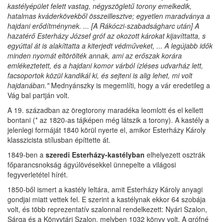
kastélyépület felett vastag, négyszögletű torony emelkedik,
hatalmas kváderkövekből összeillesztve; egyetlen maradványa a
hajdani erődítménynek. ... [A Rákóczi-szabadságharc után] A
hazatérő Esterházy József gróf az okozott károkat kijavíttatta, s
egyúttal át is alakíttatta a kiterjedt védműveket, ... A legújabb idők
minden nyomát eltörölték annak, ami az erőszak korára
emlékeztetett, és a hajdani komor várból ízléses udvarház lett,
facsoportok közül kandikál ki, és sejteni is alig lehet, mi volt
hajdanában."
Mednyánszky is megemlíti, hogy a vár eredetileg a
Vág bal partján volt.
A 19. században az öregtorony maradéka leomlott és el kellett
bontani (* az 1820-as tájképen még látszik a torony). A kastély a
jelenlegi formáját 1840 körül nyerte el, amikor Esterházy Károly
klasszicista stílusban építtette át.
1849-ben a
szeredi Esterházy-kastélyban
elhelyezett osztrák
főparancsnokság ágyúlövésekkel ünnepelte a világosi
fegyverletétel hírét.
1850-ből ismert a kastély leltára, amit Esterházy Károly anyagi
gondjai miatt vettek fel. E szerint a kastélynak ekkor 64 szobája
volt, és több reprezentatív szalonnal rendelkezett: Nyári Szalon,
Sárga és a Könyvtári Szalon, melyben 1032 könyv volt. A grófné