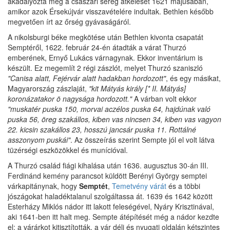
akadályozta meg a császári sereg átkelését 1621 májusában,
amikor azok Érsekújvár visszavételére indultak. Bethlen később
megvetően írt az őrség gyávaságáról.
A nikolsburgi béke megkötése után Bethlen kivonta csapatát
Semptéről, 1622. február 24-én átadták a várat Thurzó
emberének, Ernyő Lukács várnagynak. Ekkor inventárium is
készült. Ez megemlít 2 régi zászlót, melyet Thurzó szaniszló
"Canisa alatt, Fejérvár alatt hadakban hordozott"
, és egy másikat,
Magyarország zászlaját,
"kit Mátyás király [* II. Mátyás]
koronázatakor ö nagysága hordozott."
A várban volt ekkor
"muskatér puska 150, morvai aczélos puska 64, hajdúnak való
puska 56, öreg szakállos, kiben vas nincsen 34, kiben vas vagyon
22. kicsin szakállos 23, hosszú jancsár puska 11. Rottálné
asszonyom puskái"
. Az összeírás szerint Sempte jól el volt látva
tüzérségi eszközökkel és munícióval.
A Thurzó család fiági kihalása után 1636. augusztus 30-án III.
Ferdinánd kemény parancsot küldött Berényi György semptei
várkapitánynak, hogy
Semptét
,
Temetvény várát
és a többi
jószágokat haladéktalanul szolgáltassa át. 1639 és 1642 között
Esterházy Miklós nádor itt lakott feleségével, Nyáry Krisztinával,
aki 1641-ben itt halt meg. Sempte átépítését még a nádor kezdte
el: a várárkot kitisztították, a vár déli és nyugati oldalán kétszintes