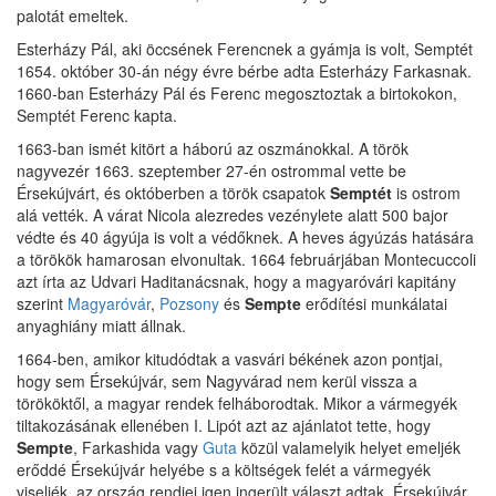
palotát emeltek.
Esterházy Pál, aki öccsének Ferencnek a gyámja is volt, Semptét
1654. október 30-án négy évre bérbe adta Esterházy Farkasnak.
1660-ban Esterházy Pál és Ferenc megosztoztak a birtokokon,
Semptét Ferenc kapta.
1663-ban ismét kitört a háború az oszmánokkal. A török
nagyvezér 1663. szeptember 27-én ostrommal vette be
Érsekújvárt, és októberben a török csapatok
Semptét
is ostrom
alá vették. A várat Nicola alezredes vezénylete alatt 500 bajor
védte és 40 ágyúja is volt a védőknek. A heves ágyúzás hatására
a törökök hamarosan elvonultak. 1664 februárjában Montecuccoli
azt írta az Udvari Haditanácsnak, hogy a magyaróvári kapitány
szerint
Magyaróvár
,
Pozsony
és
Sempte
erődítési munkálatai
anyaghiány miatt állnak.
1664-ben, amikor kitudódtak a vasvári békének azon pontjai,
hogy sem Érsekújvár, sem Nagyvárad nem kerül vissza a
törököktől, a magyar rendek felháborodtak. Mikor a vármegyék
tiltakozásának ellenében I. Lipót azt az ajánlatot tette, hogy
Sempte
, Farkashida vagy
Guta
közül valamelyik helyet emeljék
erőddé Érsekújvár helyébe s a költségek felét a vármegyék
viseljék, az ország rendjei igen ingerült választ adtak. Érsekújvár