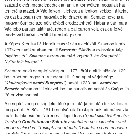
század elején megtelepedtek itt, amit a környéken megtalált hat
temető is igazol. A Vág folyón itt lehetett a legkönnyebben átkelni,
és ezt biztosan nem hagyták ellenőrizetlenül. Sempte neve is a
magyar Sümpte személynévből eredeztethető. Habár a vár ma a
Vág jobb partján található, régen a bal parton volt, csak a folyó
mederváltásaival került át a másik partra.
A Képes Krónika IV. Henrik császár és az elűzött Salamon király
1074-es hadjáratában említi
Semptét
:
"Midőn a császár a Vág
folyóhoz ért, Salamon három dandárt fogadott, és Semptéről
Nyitra felé lovagolt."
Szemere nevű semptei várispánt 1177 körül említik először. 1221-
ben a Váradi regestrum megemlíti 12 semptei várjobbágy
(
"Joubagiones
castri Sumptey
"
) nevét. 1233-ban
castri de
Scemte
néven említi oklevél, benne curialis comesét és Csépe fia
Péter vice comest.
A semptei várispánság jelentősége a tatárjárás után fokozatosan
megszűnt. IV. Béla 1261-ben hívének Trusleph-nek adományozta,
majd halála esetén fivérének, Liupoldnak (
"quod sicnt fideli nostro
Trusleph
Comitatum de Sciuptey
contuleramus, sic eciam post
mortem eiusdem Trusleph aduertendo fidelitatem suam et eciam
seruicia fidelia, que frater suus Lyuppoldus vna cum fratre suo