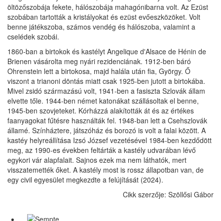
öltözőszobája fekete, hálószobája mahagónibarna volt. Az Ezüst
szobában tartották a kristályokat és ezüst evőeszközöket. Volt
benne játékszoba, számos vendég és hálószoba, valamint a
cselédek szobái.
1860-ban a birtokok és kastélyt Angelique d'Alsace de Hénin de
Brienen vásárolta meg nyári rezidenciának. 1912-ben báró
Ohrenstein lett a birtokosa, majd halála után fia, György. Ő
viszont a trianoni döntás miatt csak 1925-ben jutott a birtokába.
Mivel zsidó származású volt, 1941-ben a fasiszta Szlovák állam
elvette tőle. 1944-ben német katonákat szállásoltak el benne,
1945-ben szovjeteket. Kórházzá alakították át és az értékes
faanyagokat fűtésre használták fel. 1948-ban lett a Csehszlovák
államé. Színháztere, játszóház és borozó is volt a falai között. A
kastéy helyreállítása Izsó József vezetésével 1984-ben kezdődött
meg, az 1990-es években feltárták a kastély udvarában lévő
egykori vár alapfalait. Sajnos ezek ma nem láthatók, mert
visszatemették őket. A kastély most is rossz állapotban van, de
egy civil egyesület megkezdte a felújítását (2024).
Cikk szerzője: Szöllősi Gábor