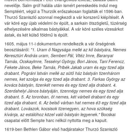
nevelője. Salm gróf halála után ismért pereskedés indul meg
Semptéért, végül a Thurzók erőszakosan foglalták el 1596-ban.
Thurzó Szaniszló azonnal megkezdi a vár korszerű kiépítését. A
vár köré egy újab védelmi öv épült, a sarkain ötszögletű, tüzérség
elhelyezésére alkalmas bástyákkal. A vár köré széles vizesárkot
ástak, és két külső földmű is épült.
1605. május 11-i dokumentum rendelkezik a vár őrségének
beosztásáról:
"1. Uram ő Nagysága mellé az kő bástyára, Nemes
Keresztúri András uram, Semberi Pál, Vitéz Imre, Baranyai
Tamás, Ocskaylmre, Tessényi György, Bori János, Tani Ferencz,
Fekete János, Beke Tamás, Pribék Jakab uram és egy tized alja
drabant. Pográni István mellé az sütő ház bástyán tizenhárom
nemes, ket szolga és egy tized alja drabant. 3. Farkas György az
kovács bástyán, tizenkét nemes és egy tized alja drabant. 4.
Szerdahelyi János bástyáján, tizennégy nemes és egy tized alja
drabant. 5. Az toronban, öt nemes, két várbeli drabant és egy
tized alja drabant. 6. Az belső várban hat nemes é3 egy tized alja
drabant. Lovászok, kocsisok tizenegyen, az hova szükség
kívánja, az estálóhoz közel való bástyán legyenek."
Bocskai
csapatai előtt Sempte harc nélkül nyitotta meg a kapuit.
1619-ben Bethlen Gábor első hadjáratakor Thurzó Szaniszló