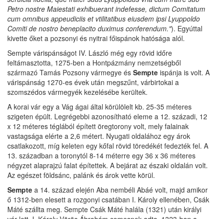
Petro nostre Maiestati exhibuerant indefesse, dictum Comitatum
cum omnibus appeudiciis et vtilitatibus eiusdem ipsi Lyuppoldo
Comiti de nostro beneplacito duximus conferendum."
). Egyúttal
kivette őket a pozsonyi és nyitrai főispánok hatósága alól.
Sempte várispánságot IV. László még egy rövid időre
feltámasztotta, 1275-ben a Hontpázmány nemzetségből
származó Tamás Pozsony vármegye és
Sempte
ispánja is volt. A
várispánság 1270-es évek után megszűnt, várbirtokai a
szomszédos vármegyék kezelésébe kerültek.
A korai vár egy a Vág ágai által körülölelt kb. 25-35 méteres
szigeten épült. Legrégebbi azonosítható eleme a 12. századi, 12
x 12 méteres téglából épített öregtorony volt, mely falainak
vastagsága elérte a 2,6 métert. Nyugati oldalához egy árok
csatlakozott, míg keleten egy kőfal rövid töredékét fedezték fel. A
13. században a toronytól 8-14 méterre egy 36 x 36 méteres
négyzet alaprajzú falat építettek. A bejárat az északi oldalán volt.
Az egészet földsánc, palánk és árok vette körül.
Sempte
a 14. század elején Aba nembéli Abáé volt, majd amikor
ő 1312-ben elesett a rozgonyi csatában I. Károly ellenében, Csák
Máté szállta meg. Sempte Csák Máté halála (1321) után királyi
vár lett, I. Károly Vörös Ábrahám comesnek adta. 1323-ban a