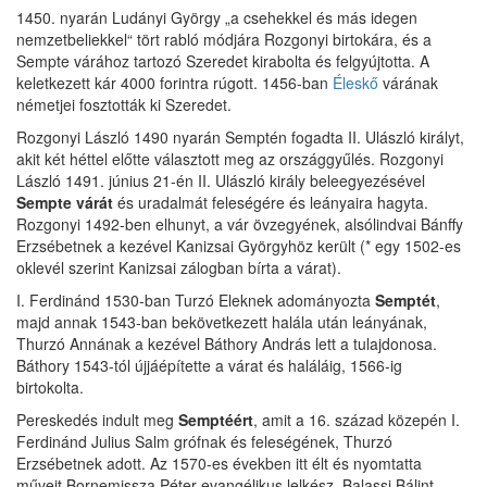
1450. nyarán Ludányi György „a csehekkel és más idegen
nemzetbeliekkel“ tört rabló módjára Rozgonyi birtokára, és a
Sempte várához tartozó Szeredet kirabolta és felgyújtotta. A
keletkezett kár 4000 forintra rúgott. 1456-ban
Éleskő
várának
németjei fosztották ki Szeredet.
Rozgonyi László 1490 nyarán Semptén fogadta II. Ulászló királyt,
akit két héttel előtte választott meg az országgyűlés. Rozgonyi
László 1491. június 21-én II. Ulászló király beleegyezésével
Sempte várát
és uradalmát feleségére és leányaira hagyta.
Rozgonyi 1492-ben elhunyt, a vár övzegyének, alsólindvai Bánffy
Erzsébetnek a kezével Kanizsai Györgyhöz került (* egy 1502-es
oklevél szerint Kanizsai zálogban bírta a várat).
I. Ferdinánd 1530-ban Turzó Eleknek adományozta
Semptét
,
majd annak 1543-ban bekövetkezett halála után leányának,
Thurzó Annának a kezével Báthory András lett a tulajdonosa.
Báthory 1543-tól újjáépítette a várat és haláláig, 1566-ig
birtokolta.
Pereskedés indult meg
Semptéért
, amit a 16. század közepén I.
Ferdinánd Julius Salm grófnak és feleségének, Thurzó
Erzsébetnek adott. Az 1570-es években itt élt és nyomtatta
műveit Bornemissza Péter evangélikus lelkész, Balassi Bálint