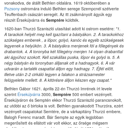
vonakodva, de átállt Bethlen oldalára. 1619 októberében a
Pozsony
ostromára induló Bethlen serege Szempcnél szétverte
Teuffenbach császári seregét. Az itt zsákmányolt ágyúk egy
részét Érsekújvárra és
Semptére
küldték.
1620-ban Thurzó Szaniszló utasítást adott ki ostrom esetére:
"1.
A tarackok helyét meg kell igazítani a bástyákon. 2. A tarackokhoz
szükséges emberek , a lőpor, golyó, kanóc és egyéb szükségesek
legyenek a helyükön. 3. A bástyákra menjenek föl a főlegények és
drabantok. 4. A toronyba két főlegény menjen 14 olyan drabanttal
aki ágyúhoz szokott. Kell szakállas puska, lőpor és golyó is. 5. A
négy bástyán és toronyban álljanak ott a hadnagyok. 6. A vár
udvarán a tartalék csapattal álljon egy hadnagy. 7. Éjfél előtt,
illetve után 2-2 cirkáló legyen a falakon a strázsamester
felügyelete mellett. 8. A kitörésre álljon készen egy csapat."
Bethlen Gábor 1621. április 22-én Thurzó Imrének írt levele
szerint
Érsekújvárra
3000,
Semptére
500 embert vezényelt.
Érsekújváron és Semptén ekkor Thurzó Szaniszló parancsnokolt,
az utóbbi az ő birtoka is volt. Bethlen gyanakodott Thurzóra, ezért
vezényelt csapatokat Semtére, de a várkapitány Thurzó embere,
Balogh Ferenc maradt. Bár Sempte az egyik legjobban
megerősített és ellátott vár volt ekkor, az őrsége mégsem