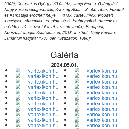
2009); Domonkos György: Kő és tűz; Iványi Emma: Gyöngyösi
Nagy Ferenc vicegenerális; Karczag Ákos – Szabó Tibor: Felvidék
és Kárpátalja erődített helyei – Várak, castellumok, erődített
kastélyok, városfalak, templomvárak, barlangvárak, sáncok és
erődök a 10. századtól a 19. század végéig, Budapest,
Nemzetstratégiai Kutatóintézet, 2018, II. kötet; Thaly Kálmán:
Dunántúli hadjárat 1707-ben (Századok, 1880);
Galéria
2024.05.01.