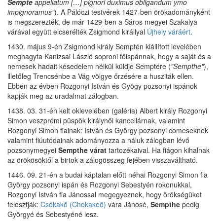
Sempte
appellatum […] pignori duximus obligandum ymo
impignoramus"
). A Pálóczi testvérek 1427-ben örökadományként
is megszerezték, de már 1429-ben a Sáros megyei Szakalya
várával együtt elcserélték Zsigmond királlyal
Újhely váráért
.
1430. május 9-én Zsigmond király Semptén kiállított levelében
meghagyta Kanizsai László soproni főispánnak, hogy a saját és a
nemesek hadait késedelem nélkül küldje Semptére (
"Sempthe"
),
illetőleg Trencsénbe a Vág völgye őrzésére a husziták ellen.
Ebben az évben Rozgonyi István és Gyögy pozsonyi ispánok
kapják meg az uradalmat zálogban.
1438. 03. 31-én kelt oklevelében (galéria) Albert király Rozgonyi
Simon veszprémi püspök királynői kancellárnak, valamint
Rozgonyi Simon fiainak: István és György pozsonyi comeseknek
valamint fiúutódainak adományozza a náluk zálogban lévő
pozsonymegyei
Sempthe várat
tartozékaival. Ha fiágon kihalnak
az örökösöktől a birtok a zálogösszeg fejében visszaváltható.
1446. 09. 21-én a budai káptalan előtt néhai Rozgonyi Simon fia
György pozsonyi ispán és Rozgonyi Sebestyén rokonukkal,
Rozgonyi István fia Jánossal megegyeznek, hogy örökségüket
felosztják:
Csókakő (Chokakeö)
vára Jánosé,
Sempthe
pedig
Györgyé és Sebestyéné lesz.