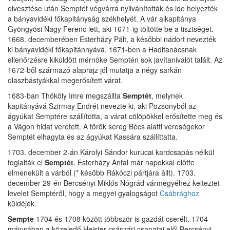
elvesztése után Semptét végvárrá nyilvánították és ide helyezték
a bányavidéki főkapitányság székhelyét. A vár alkapitánya
Gyöngyösi Nagy Ferenc lett, aki 1671-ig töltötte be a tisztséget.
1668. decemberében Esterházy Pált, a későbbi nádort nevezték
ki bányavidéki főkapitánnyává. 1671-ben a Haditanácsnak
ellenőrzésre kiküldött mérnöke Semptén sok javítanivalót talált. Az
1672-ből származó alaprajz jól mutatja a négy sarkán
olaszbástyákkal megerősített várat.
1683-ban Thököly Imre megszállta
Semptét
, melynek
kapitányává Szirmay Endrét nevezte ki, aki Pozsonyból az
ágyúkat Semptére szállította, a várat cölöpökkel erősítette meg és
a Vágon hidat veretett. A török sereg Bécs alatti vereségekor
Semptét elhagyta és az ágyúkat Kassára szállíttatta.
1703. december 2-án Károlyi Sándor kurucai kardcsapás nélkül
foglalták el
Semptét
. Esterházy Antal már napokkal előtte
elmenekült a várból (* később Rákóczi pártjára állt). 1703.
december 29-én Bercsényi Miklós Nógrád vármegyéhez kelteztet
levelet Semptéről, hogy a megyei gyalogságot
Csábrághoz
küldéjék.
Sempte
1704 és 1708 között többször is gazdát cserélt. 1704
májusában a közeledő Heister császári csapatai elől Bercsényi