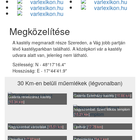
Megközelítése
A kastély megmaradt része Szereden, a Vág jobb partján
lévő kastélyparkban található. A középkori vár a kastély
udvara alatt van, jelenleg nem látható.
Szélesség:
N - 48°17'16.4"
Hosszúság:
E - 17°44'41.9"
30 Km-en belüli műemlékek (légvonalban)
Galánta Esterházy-kastély [
10.66 km
]
Galánta reneszánsz kastély
[
10.34 km
]
Nagyszombat: Szent Miklós templom
[
15.21 km
]
Nagyszombat városfalak [
15.51 km
]
Lipótvár [
17.75 km
]
Vágsellye [
17.97 km
]
Zobordarázs [
24.2 km
]