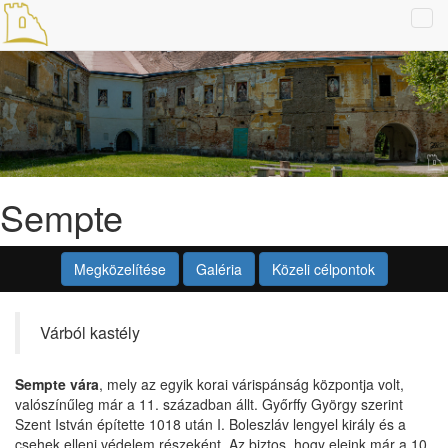
Tog
navi
Sempte
Megközelítése
Galéria
Közeli célpontok
Várból kastély
Sempte vára
, mely az egyik korai várispánság központja volt,
valószínűleg már a 11. században állt. Győrffy György szerint
Szent István építette 1018 után I. Boleszláv lengyel király és a
csehek elleni védelem részeként. Az biztos, hogy eleink már a 10.