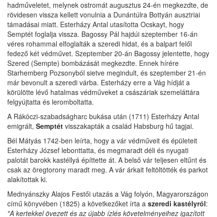
hadműveletet, melynek ostromát augusztus 24-én megkezdte, de
rövidesen vissza kellett vonulnia a Dunántúlra Bottyán ausztriai
támadásai miatt. Esterházy Antal utasította Ocskayt, hogy
Semptét foglalja vissza. Bagossy Pál hajdúi szeptember 16-án
véres rohammal elfoglalták a szeredi hidat, és a balpart felől
fedező két védművet. Szeptember 20-án Bagossy jelentette, hogy
Szered (Sempte) bombázását megkezdte. Ennek hírére
Starhemberg Pozsonyból sietve megindult, és szeptember 21-én
már bevonult a szeredi várba. Esterházy erre a Vág hídját a
körülötte lévő hatalmas védműveket a császáriak szemeláttára
felgyújtatta és leromboltatta.
A Rákóczi-szabadságharc bukása után (1711) Esterházy Antal
emigrált,
Semptét
visszakapták a család Habsburg hű tagjai.
Bél Mátyás 1742-ben leírta, hogy a vár védműveit és épületeit
Esterházy József lebonttatta, és megmaradt déli és nyugati
palotát barokk kastéllyá építtette át. A belső vár teljesen eltűnt és
csak az öregtorony maradt meg. A vár árkait feltöltötték és parkot
alakítottak ki.
Mednyánszky Alajos Festői utazás a Vág folyón, Magyarországon
című könyvében (1825) a következőket írta a
szeredi kastélyról
:
"A kertekkel övezett és az újabb ízlés követelményeihez igazított