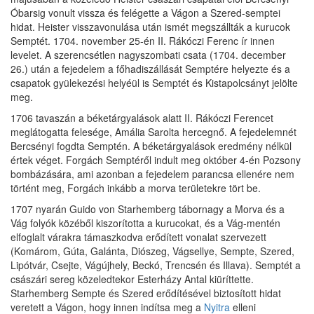
Óbarsig vonult vissza és felégette a Vágon a Szered-semptei
hidat. Heister visszavonulása után ismét megszállták a kurucok
Semptét. 1704. november 25-én II. Rákóczi Ferenc ír innen
levelet. A szerencsétlen nagyszombati csata (1704. december
26.) után a fejedelem a főhadiszállását Semptére helyezte és a
csapatok gyülekezési helyéül is Semptét és Kistapolcsányt jelölte
meg.
1706 tavaszán a béketárgyalások alatt II. Rákóczi Ferencet
meglátogatta felesége, Amália Sarolta hercegnő. A fejedelemnét
Bercsényi fogdta Semptén. A béketárgyalások eredmény nélkül
értek véget. Forgách Semptéről indult meg október 4-én Pozsony
bombázására, ami azonban a fejedelem parancsa ellenére nem
történt meg, Forgách inkább a morva területekre tört be.
1707 nyarán Guido von Starhemberg tábornagy a Morva és a
Vág folyók közéből kiszorította a kurucokat, és a Vág-mentén
elfoglalt várakra támaszkodva erődített vonalat szervezett
(Komárom, Gúta, Galánta, Diószeg, Vágsellye, Sempte, Szered,
Lipótvár, Csejte, Vágújhely, Beckó, Trencsén és Illava). Semptét a
császári sereg közeledtekor Esterházy Antal kiüríttette.
Starhemberg Sempte és Szered erődítésével biztosított hidat
veretett a Vágon, hogy innen indítsa meg a
Nyitra
elleni