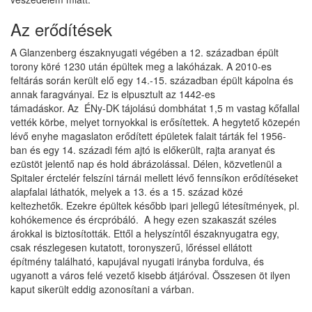
Az erődítések
A Glanzenberg északnyugati végében a 12. században épült
torony köré 1230 után épültek meg a lakóházak. A 2010-es
feltárás során került elő egy 14.-15. században épült kápolna és
annak faragványai. Ez is elpusztult az 1442-es
támadáskor. Az ÉNy-DK tájolású dombhátat 1,5 m vastag kőfallal
vették körbe, melyet tornyokkal is erősítettek. A hegytető közepén
lévő enyhe magaslaton erődített épületek falait tárták fel 1956-
ban és egy 14. századi fém ajtó is előkerült, rajta aranyat és
ezüstöt jelentő nap és hold ábrázolással. Délen, közvetlenül a
Spitaler érctelér felszíni tárnái mellett lévő fennsíkon erődítéseket
alapfalai láthatók, melyek a 13. és a 15. század közé
keltezhetők. Ezekre épültek később ipari jellegű létesítmények, pl.
kohókemence és ércpróbáló. A hegy ezen szakaszát széles
árokkal is biztosították. Ettől a helyszíntől északnyugatra egy,
csak részlegesen kutatott, toronyszerű, lőréssel ellátott
építmény található, kapujával nyugati irányba fordulva, és
ugyanott a város felé vezető kisebb átjáróval. Összesen öt ilyen
kaput sikerült eddig azonosítani a várban.