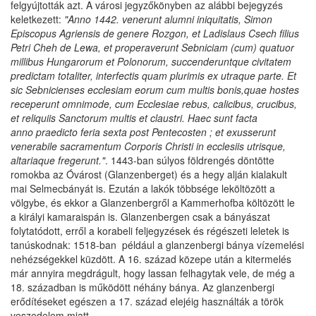
felgyújtották azt. A városi jegyzőkönyben az alábbi bejegyzés
keletkezett:
"Anno 1442. venerunt alumni iniquitatis, Simon
Episcopus Agriensis de genere Rozgon, et Ladislaus Csech filius
Petri Cheh de Lewa, et properaverunt Sebniciam (cum) quatuor
millibus Hungarorum et Polonorum, succenderuntque civitatem
predictam totaliter, interfectis quam plurimis ex utraque parte. Et
sic Sebnicienses ecclesiam eorum cum multis bonis,quae hostes
receperunt omnimode, cum Ecclesiae rebus, calicibus, crucibus,
et reliquiis Sanctorum multis et claustri. Haec sunt facta
anno
praedicto feria sexta post Pentecosten ; et exusserunt
venerabile sacramentum Corporis Christi in ecclesiis utrisque,
altariaque fregerunt."
. 1443-ban súlyos földrengés döntötte
romokba az Óvárost (Glanzenberget) és a hegy alján kialakult
mai Selmecbányát is. Ezután a lakók többsége leköltözött a
völgybe, és ekkor a Glanzenbergről a Kammerhofba költözött le
a királyi kamaraispán is. Glanzenbergen csak a bányászat
folytatódott, erről a korabeli feljegyzések és régészeti leletek is
tanúskodnak: 1518-ban például a glanzenbergi bánya vízemelési
nehézségekkel küzdött. A 16. század közepe után a kitermelés
már annyira megdrágult, hogy lassan felhagytak vele, de még a
18. században is működött néhány bánya. Az glanzenbergi
erődítéseket egészen a 17. század elejéig használták a török
veszedelem miatt.