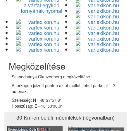
a várfal egykori
tornyának nyomai
Megközelítése
Selmecbánya Glanzenberg megközelítése.
A térképen jelzett ponton az út mellett lehet parkolni 1-2
autónak.
Szélesség:
N - 48°27'57.8"
Hosszúság:
E - 18°53'30.6"
30 Km-en belüli műemlékek (légvonalban)
Selmecbánya: Óvár [
0.72 km
]
Selmecbánya: Szent Katalin templom