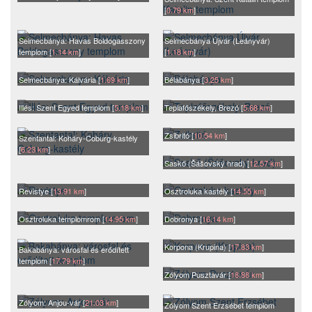
[
0.79 km
]
Selmecbánya: Havas Boldogasszony
Selmecbánya Újvár (Leányvár)
templom [
1.14 km
]
[
1.18 km
]
Selmecbánya: Kálvária [
1.69 km
]
Bélabánya [
3.25 km
]
Illés: Szent Egyed templom [
5.18 km
]
Teplafőszékely, Brezó [
5.68 km
]
Zsibritó [
10.54 km
]
Szentantal: Koháry-Coburg-kastély
[
6.23 km
]
Saskő (Šášovský hrad) [
12.57 km
]
Revistye [
13.91 km
]
Osztroluka kastély [
14.55 km
]
Osztroluka templomrom [
14.95 km
]
Dobronya [
16.14 km
]
Korpona (Krupina) [
17.83 km
]
Bakabánya: városfal és erődített
templom [
17.79 km
]
Zólyom Pusztavár [
18.88 km
]
Zólyom: Anjou-vár [
21.03 km
]
Zólyom Szent Erzsébet templom