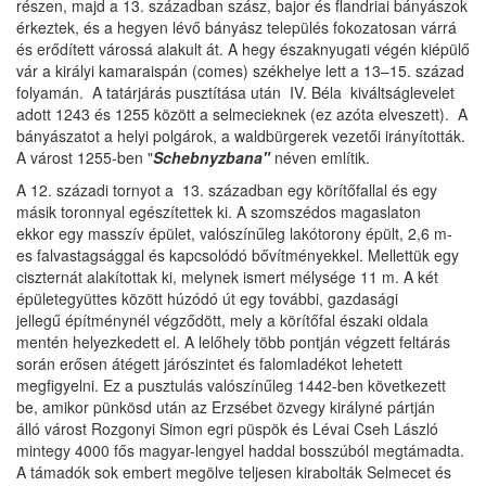
részen, majd a 13. században szász, bajor és flandriai bányászok
érkeztek, és a hegyen lévő bányász település fokozatosan várrá
és erődített várossá alakult át. A hegy északnyugati végén kiépülő
vár a királyi kamaraispán (comes) székhelye lett a 13–15. század
folyamán. A tatárjárás pusztítása után IV. Béla kiváltságlevelet
adott 1243 és 1255 között a selmecieknek (ez azóta elveszett). A
bányászatot a helyi polgárok, a waldbürgerek vezetői irányították.
A várost 1255-ben "
Schebnyzbana"
néven említik.
A 12. századi tornyot a 13. században egy körítőfallal és egy
másik toronnyal egészítettek ki. A szomszédos magaslaton
ekkor egy masszív épület, valószínűleg lakótorony épült, 2,6 m-
es falvastagsággal és kapcsolódó bővítményekkel. Mellettük egy
ciszternát alakítottak ki, melynek ismert mélysége 11 m. A két
épületegyüttes között húzódó út egy további, gazdasági
jellegű építménynél végződött, mely a körítőfal északi oldala
mentén helyezkedett el. A lelőhely több pontján végzett feltárás
során erősen átégett járószintet és falomladékot lehetett
megfigyelni. Ez a pusztulás valószínűleg 1442-ben következett
be, amikor pünkösd után az Erzsébet özvegy királyné pártján
álló várost Rozgonyi Simon egri püspök és Lévai Cseh László
mintegy 4000 fős magyar-lengyel haddal bosszúból megtámadta.
A támadók sok embert megölve teljesen kirabolták Selmecet és