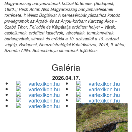
Magyarország bányászatának kritikai története. (Budapest,
1880.); Péch Antal: Alsó Magyarország bányamivelésének
története. I; Weisz Boglárka: A nemesércbányászathoz kötõdõ
privilégiumok az Árpád- és az Anjou-korban; Karczag Ákos –
Szabó Tibor: Felvidék és Kárpátalja erődített helyei – Várak,
castellumok, erődített kastélyok, városfalak, templomvárak,
barlangvárak, sáncok és erődök a 10. századtól a 19. század
végéig, Budapest, Nemzetstratégiai Kutatóintézet, 2018, II. kötet;
Szemán Attila: Selmecbánya címerének fejlődése;
Galéria
2026.04.17.