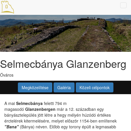
Tog
navi
Selmecbánya Glanzenberg
Óváros
Megközelítése
Galéria
Közeli célpontok
A mai
Selmecbánya
feletti 794 m
magasodó
Glanzenbergen
már a 12. században egy
bányásztelepülés jött létre a hegy mélyén húzódó értékes
érctelérek kitermelésére, melyet először 1154-ben említenek
"Bana"
(Bánya) néven. Előbb egy torony épült a legmasabb