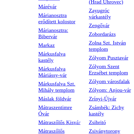
(Hrad Uhrovec)
Márévár
Zayugróc
Márianosztra
várkastély
erődített kolostor
Zengővár
Márianosztra:
Zobordarázs
Bibervár
Zolna Szt. István
Markaz
templom
Márkusfalva
Zólyom Pusztavár
kastély
Zólyom Szent
Márkusfalva
Erzsébet templom
Máriássy-vár
Zólyom városfalak
Márkusfalva Szt.
Mihály templom
Zólyom: Anjou-vár
Máslak földvár
Zrínyi-Újvár
Mátraszentimre
Zsámbék: Zichy
Óvár
kastély
Mátraszőlős Kisvár
Zsibritó
Mátraszőlős
Zsiványtorony