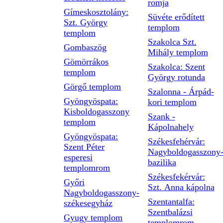
romja
Gímeskosztolány:
Süvéte erődített
Szt. György
templom
templom
Szakolca Szt.
Gombaszög
Mihály templom
Gömörrákos
Szakolca: Szent
templom
György rotunda
Görgő templom
Szalonna - Árpád-
Gyöngyöspata:
kori templom
Kisboldogasszony
Szank -
templom
Kápolnahely
Gyöngyöspata:
Székesfehérvár:
Szent Péter
Nagyboldogasszony
esperesi
bazilika
templomrom
Székesfekérvár:
Győri
Szt. Anna kápolna
Nagyboldogasszony-
Szentantalfa:
székesegyház
Szentbalázsi
Gyugy templom
templomrom