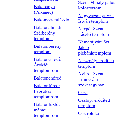
Szent Mihály pálos
Bakabánya
kolostorrom
(Pukanec)
Nagyvázsonyi Szt.
Bakonyszentlászló
István templom
Balatonalmádi:
Necpál Szent
Szárberény
László templom
temploma
Németújvár: Szt.
Balatonberény
Jakab
templom
plébániatemplom
Balatoncsicsó:
Neszmély erődített
Árokfői
templom
templomrom
Nyitra: Szent
Balatonendréd
Emmerám
székesegyház
Balatonfüred:
Papsokai
Ócsa
templomrom
Oszlop: erődített
Balatonfűzfő:
templom
mámai
Osztroluka
templomrom