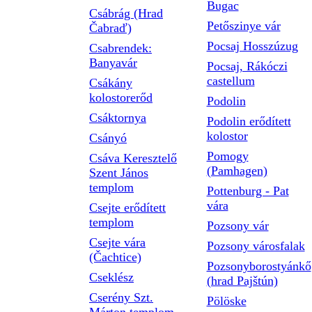
Bugac
Csábrág (Hrad
Petőszinye vár
Čabraď)
Pocsaj Hosszúzug
Csabrendek:
Banyavár
Pocsaj, Rákóczi
castellum
Csákány
kolostorerőd
Podolin
Csáktornya
Podolin erődített
kolostor
Csányó
Pomogy
Csáva Keresztelő
(Pamhagen)
Szent János
templom
Pottenburg - Pat
vára
Csejte erődített
templom
Pozsony vár
Csejte vára
Pozsony városfalak
(Čachtice)
Pozsonyborostyánkő
Cseklész
(hrad Pajštún)
Cserény Szt.
Pölöske