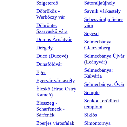
Szigeterdő
Sátoraljaújhely
Döbrököz -
Savnik várkastély
Werbőczy vár
Sebesváralja Sebes
Döbrönte:
vára
Szarvaskő vára
Segesd
Dömös Árpádvár
Selmecbánya
Drégely
Glanzenberg
Ducó (Ducové)
Selmecbánya Újvár
(Leányvár)
Dunaföldvár
Selmecbánya:
Eger
Kálvária
Egervár várkastély
Selmecbánya: Óvár
Éleskő (Hrad Ostrý
Sempte
Kameň)
Senkőc, erődített
Élesszeg -
templom
Scharfeneck -
Sárfenék
Siklós
Eperjes városfalak
Simontornya