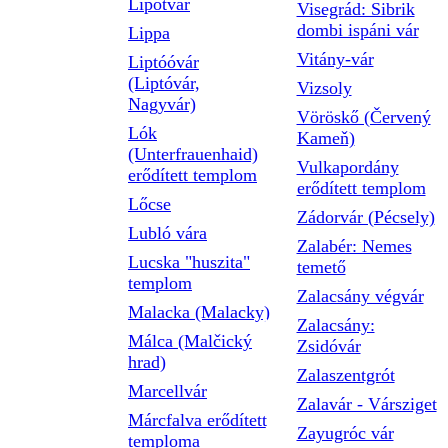
Lipótvár
Visegrád: Sibrik
dombi ispáni vár
Lippa
Vitány-vár
Liptóóvár
(Liptóvár,
Vizsoly
Nagyvár)
Vöröskő (Červený
Lók
Kameň)
(Unterfrauenhaid)
Vulkapordány
erődített templom
erődített templom
Lőcse
Zádorvár (Pécsely)
Lubló vára
Zalabér: Nemes
Lucska "huszita"
temető
templom
Zalacsány végvár
Malacka (Malacky)
Zalacsány:
Málca (Malčický
Zsidóvár
hrad)
Zalaszentgrót
Marcellvár
Zalavár - Vársziget
Márcfalva erődített
Zayugróc vár
temploma