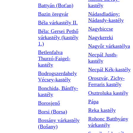
Battyán (Bot'an)
kastély
Bazin öregvár
Nádasdladány:
Nádasdy-kastély
Béla várkastély II.
Nagybiccse
Béla: Gersei Pethő
várkastély (kastély
Nagykereki
1.)
Nagyőr várkastélya
Betlenfalva
Necpál Justh-
Thurzó-Faigel-
kastély
kastély
Necpál Kék-kastély
Bodrogszerdahely
Oroszvár, Zichy-
Vécsey-kastély
Ferraris kastély
Bonchida, Bánffy-
Osztroluka kastély
kastély
Pápa
Borosjenő
Reka kastély
Borsi (Borsa)
Rohonc Batthyány
Bossány várkastély
várkastély
(Bošany)