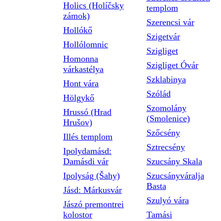
Holics (Holíčsky
templom
zámok)
Szerencsi vár
Hollókő
Szigetvár
Hollólomnic
Szigliget
Homonna
Szigliget Óvár
várkastélya
Szklabinya
Hont vára
Szólád
Hölgykő
Szomolány
Hrussó (Hrad
(Smolenice)
Hrušov)
Szőcsény
Illés templom
Sztrecsény
Ipolydamásd:
Damásdi vár
Szucsány Skala
Ipolyság (Šahy)
Szucsányváralja
Basta
Jásd: Márkusvár
Szulyó vára
Jászó premontrei
kolostor
Tamási