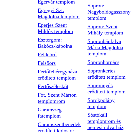
Egervár templom
Sopron:
Egregyi Szt.
Nagyboldogasszony
Magdolna templom
templom
Eperjes Szent
Sopron: Szent
Miklós templom
Mihály templom
Esztergom:
Sopronbánfalva
Bakócz-kápolna
Mária Magdolna
templom
Feldebrő
Sopronhorpács
Felsőörs
Sopronkertes
Fertőfehéregyháza
erődített templom
erődített templom
Sopronnyék
Fertőszéleskút
erődített templom
Fót, Szent Márton
Sorokpolány
templomrom
templom
Garamszeg
Sóstókáli
fatemplom
templomrom és
Garamszentbenedek
nemesi udvarház
erődített kolostor