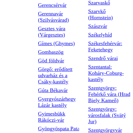
Szarvaskő
Gerencsérvár
Szarvkő
Gerennavár
(Hornstein)
(Szilvásvárad)
Szászvár
Gesztes vára
(Várgesztes)
Székelyhíd
Gímes (Ghymes)
Székesfehérvár:
Feketehegy
Gombaszög
Szendrő várai
Göd földvár
Szentantal:
Görgő: erődített
Koháry-Coburg-
udvarház és a
kastély
Csáky-kastély
Szentgyörgy:
Gúta Békavár
Fehérkő vára (Hrad
Gyergyószárhegy
Biely Kameň)
Lázár kastély
Szentgyörgy:
Gyimesbükk
városfalak (Svätý
Rákóczi-vár
Jur)
Gyöngyöspata Pata
Szentgyörgyvár