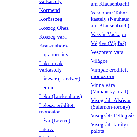
várkastély
am Klausenbach)
Körmend
Vasdobra: Tabor
Körösszeg
kastély (Neuhaus
am Klausenbach)
Kőszeg Óház
Vasvár Vaskapu
Kőszeg vára
Végles (Vígľaš)
Krasznahorka
Veszprém vára
Lajtapordány
Világos
Lakompak
várkastély
Vimpác erődített
monostora
Lánzsér (Landsee)
Vinna vára
Lednic
(Viniansky hrad)
Léka (Lockenhaus)
Visegrád: Alsóvár
Lelesz: erődített
(Salamon-torony)
monostor
Visegrád: Fellegvár
Léva (Levice)
Visegrád: királyi
Likava
palota