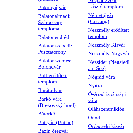
Necpál Szent
László templom
Bakonyújvár
Németújvár
Balatonalmádi:
(Güssing)
Szárberény
temploma
Neszmély erődített
templom
Balatonendréd
Neszmély Kisvár
Balatonszabadi:
Pusztatorony
Neszmély Nagyvár
Balatonszemes:
Nezsider (Neusiedl
Bolondvár
am See)
Balf erődített
Nógrád vára
templom
Nyitra
Barátudvar
Ó-Arad ispánsági
Barkó vára
vára
(Brekovský hrad)
Oláhszentmiklós
Bátorkő
Ónod
Battyán (Bot'an)
Ordacsehi kisvár
Bazin öregvár