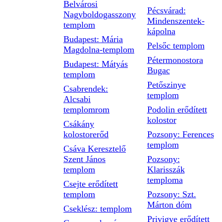
Belvárosi
Pécsvárad:
Nagyboldogasszony
Mindenszentek-
templom
kápolna
Budapest: Mária
Pelsőc templom
Magdolna-templom
Pétermonostora
Budapest: Mátyás
Bugac
templom
Petőszinye
Csabrendek:
templom
Alcsabi
templomrom
Podolin erődített
kolostor
Csákány
kolostorerőd
Pozsony: Ferences
templom
Csáva Keresztelő
Szent János
Pozsony:
templom
Klarisszák
temploma
Csejte erődített
templom
Pozsony: Szt.
Márton dóm
Cseklész: templom
Privigye erődített