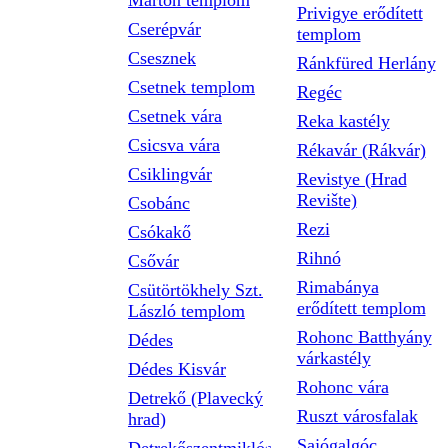
Márton templom
Privigye erődített
Cserépvár
templom
Csesznek
Ránkfüred Herlány
Csetnek templom
Regéc
Csetnek vára
Reka kastély
Csicsva vára
Rékavár (Rákvár)
Csiklingvár
Revistye (Hrad
Revište)
Csobánc
Rezi
Csókakő
Rihnó
Csővár
Rimabánya
Csütörtökhely Szt.
erődített templom
László templom
Rohonc Batthyány
Dédes
várkastély
Dédes Kisvár
Rohonc vára
Detrekő (Plavecký
Ruszt városfalak
hrad)
Sajógalgóc