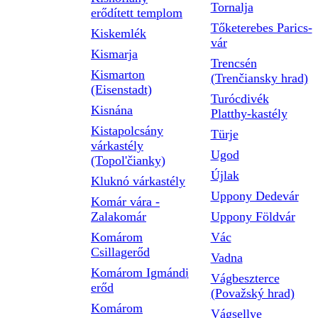
Tornalja
erődített templom
Tőketerebes Parics-
Kiskemlék
vár
Kismarja
Trencsén
Kismarton
(Trenčiansky hrad)
(Eisenstadt)
Turócdivék
Kisnána
Platthy-kastély
Kistapolcsány
Türje
várkastély
Ugod
(Topol'čianky)
Újlak
Kluknó várkastély
Uppony Dedevár
Komár vára -
Zalakomár
Uppony Földvár
Komárom
Vác
Csillagerőd
Vadna
Komárom Igmándi
Vágbeszterce
erőd
(Považský hrad)
Komárom
Vágsellye