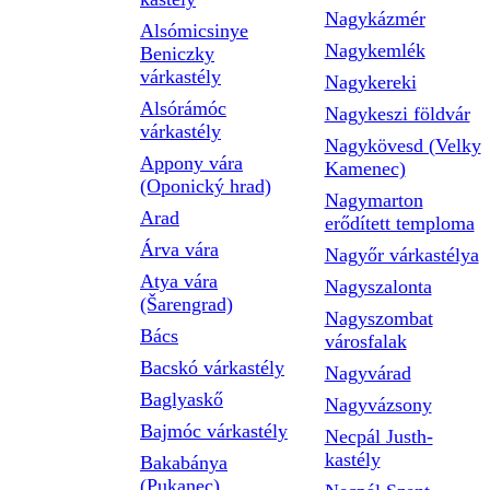
Nagykázmér
Alsómicsinye
Nagykemlék
Beniczky
várkastély
Nagykereki
Alsórámóc
Nagykeszi földvár
várkastély
Nagykövesd (Velky
Appony vára
Kamenec)
(Oponický hrad)
Nagymarton
Arad
erődített temploma
Árva vára
Nagyőr várkastélya
Atya vára
Nagyszalonta
(Šarengrad)
Nagyszombat
Bács
városfalak
Bacskó várkastély
Nagyvárad
Baglyaskő
Nagyvázsony
Bajmóc várkastély
Necpál Justh-
kastély
Bakabánya
(Pukanec)