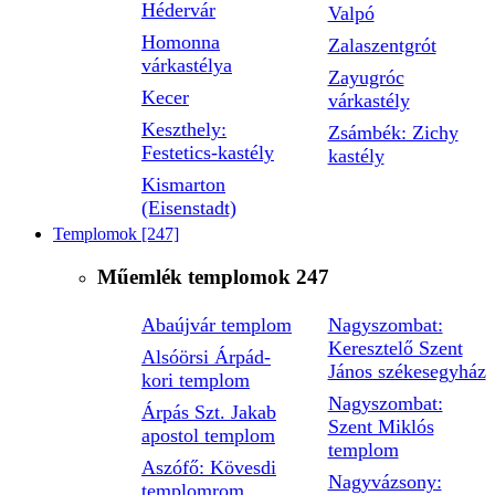
Hédervár
Valpó
Homonna
Zalaszentgrót
várkastélya
Zayugróc
Kecer
várkastély
Keszthely:
Zsámbék: Zichy
Festetics-kastély
kastély
Kismarton
(Eisenstadt)
Templomok
[247]
Műemlék templomok
247
Abaújvár templom
Nagyszombat:
Keresztelő Szent
Alsóörsi Árpád-
János székesegyház
kori templom
Nagyszombat:
Árpás Szt. Jakab
Szent Miklós
apostol templom
templom
Aszófő: Kövesdi
Nagyvázsony:
templomrom