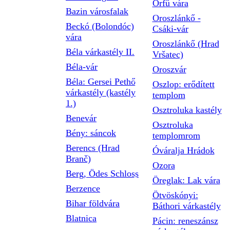
Orfű vára
Bazin városfalak
Oroszlánkő -
Beckó (Bolondóc)
Csáki-vár
vára
Oroszlánkő (Hrad
Béla várkastély II.
Vršatec)
Béla-vár
Oroszvár
Béla: Gersei Pethő
Oszlop: erődített
várkastély (kastély
templom
1.)
Osztroluka kastély
Benevár
Osztroluka
Bény: sáncok
templomrom
Berencs (Hrad
Óváralja Hrádok
Branč)
Ozora
Berg, Ödes Schloss
Öreglak: Lak vára
Berzence
Ötvöskónyi:
Bihar földvára
Báthori várkastély
Blatnica
Pácin: reneszánsz