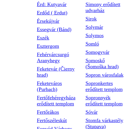
Érd: Kutyavár
Simony erődített
udvarház
Erdőd ( Erdut)
Sirok
Érsekújvár
Solymár
Essegvár (Bánd)
Solymos
Eszék
Somló
Esztergom
Somogyvár
Fehérvárcsurgó
Aranyhegy
Somoskő
(Šomoška hrad)
Feketevár (Čierny
hrad)
Sopron városfalak
Feketeváros
Sopronkertes
(Purbach)
erődített templom
Fertőfehéregyháza
Sopronnyék
erődített templom
erődített templom
Fertőrákos
Sóvár
Fertőszéleskút
Stomfa várkastély
(Stupava)
Fonyód Várhegy