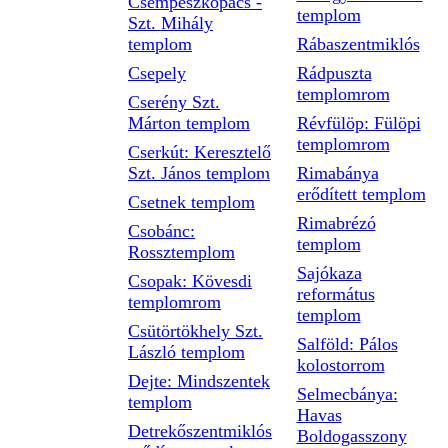
Csempeszkopács -
templom
Szt. Mihály
templom
Rábaszentmiklós
Csepely
Rádpuszta
templomrom
Cserény Szt.
Márton templom
Révfülöp: Fülöpi
templomrom
Cserkút: Keresztelő
Szt. János templom
Rimabánya
erődített templom
Csetnek templom
Rimabrézó
Csobánc:
templom
Rossztemplom
Sajókaza
Csopak: Kövesdi
református
templomrom
templom
Csütörtökhely Szt.
Salföld: Pálos
László templom
kolostorrom
Dejte: Mindszentek
Selmecbánya:
templom
Havas
Detrekőszentmiklós
Boldogasszony