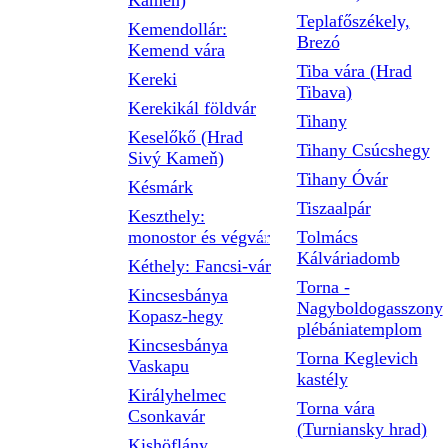
Kameň)
Teplafőszékely,
Kemendollár:
Brezó
Kemend vára
Tiba vára (Hrad
Kereki
Tibava)
Kerekikál földvár
Tihany
Keselőkő (Hrad
Tihany Csúcshegy
Sivý Kameň)
Tihany Óvár
Késmárk
Tiszaalpár
Keszthely:
monostor és végvár
Tolmács
Kálváriadomb
Kéthely: Fancsi-vár
Torna -
Kincsesbánya
Nagyboldogasszony
Kopasz-hegy
plébániatemplom
Kincsesbánya
Torna Keglevich
Vaskapu
kastély
Királyhelmec
Torna vára
Csonkavár
(Turniansky hrad)
Kishöflány