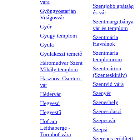
vára
Szentjobb apátság
Gyöngyöstarján
és vár
Világosvár
Szentmargitbánya
Győr
vár és templom
Gyugy templom
Szentmária
Havránok
Gyula
Szentmária
Gyulakeszi temető
templomrom
Háromudvar Szent
Szentmárton
Mihály templom
(Szenteskirály)
Hasznos: Cserteri-
Szentvid vára
vár
Szenyér
Hédervár
Szepeshely
Hegyesd
Szepesolaszi
Hegyestű
Szepesvár
Hof am
Leithaberge -
Szepsi
Turmhof vára
Szerencs erődített