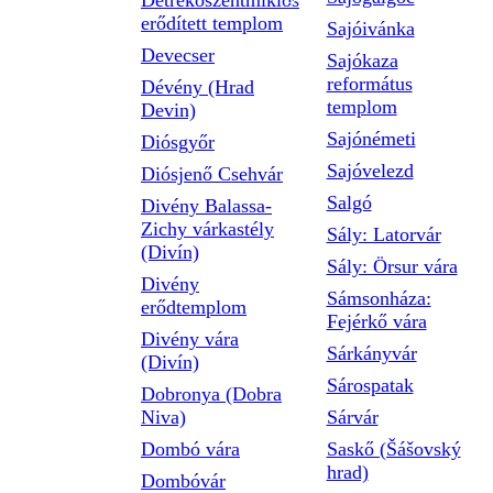
Detrekőszentmiklós
erődített templom
Sajóivánka
Devecser
Sajókaza
református
Dévény (Hrad
templom
Devin)
Sajónémeti
Diósgyőr
Sajóvelezd
Diósjenő Csehvár
Salgó
Divény Balassa-
Zichy várkastély
Sály: Latorvár
(Divín)
Sály: Örsur vára
Divény
Sámsonháza:
erődtemplom
Fejérkő vára
Divény vára
Sárkányvár
(Divín)
Sárospatak
Dobronya (Dobra
Niva)
Sárvár
Dombó vára
Saskő (Šášovský
hrad)
Dombóvár