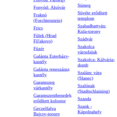
Sümeg
Fonyód: Alsóvár
Süvéte erődített
Fraknó
templom
(Forchtenstein)
Szabadbattyán:
Frics
Kula-torony
Fülek (Hrad
Szádvár
Fil'akovo)
Szakolca
Füzér
városfalak
Galánta Esterházy-
Szakolca: Kálvária-
kastély
domb
Galánta reneszánsz
Szalánc vára
kastély
(Slanec)
Garamszeg
Szalónak
várkastély
(Stadtschlaining)
Garamszentbenedek
Szanda
erődített kolostor
Szank -
Geczelfalva
Kápolnahely
Bajcsy-torony