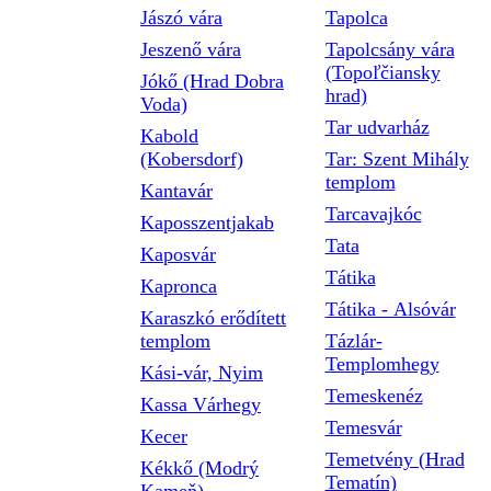
Jászó vára
Tapolca
Jeszenő vára
Tapolcsány vára
(Topoľčiansky
Jókő (Hrad Dobra
hrad)
Voda)
Tar udvarház
Kabold
(Kobersdorf)
Tar: Szent Mihály
templom
Kantavár
Tarcavajkóc
Kaposszentjakab
Tata
Kaposvár
Tátika
Kapronca
Tátika - Alsóvár
Karaszkó erődített
templom
Tázlár-
Templomhegy
Kási-vár, Nyim
Temeskenéz
Kassa Várhegy
Temesvár
Kecer
Temetvény (Hrad
Kékkő (Modrý
Tematín)