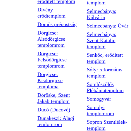
erődített templom
templom
Divény
Selmecbánya:
erődtemplom
Kálvária
Dömös prépostság
Selmecbánya: Óvár
Dörgicse:
Selmecbánya:
Alsódörgicse
Szent Katalin
templomrom
templom
Dörgicse:
Senkőc, erődített
Felsődörgicse
templom
templomrom
Sóly: református
Dörgicse:
templom
Kisdörgicse
Somlószőlős
temploma
Plébániatemplom
Döröske, Szent
Somogyvár
Jakab templom
Somolyi
Ducó (Ducové)
templomrom
Dunakeszi: Alagi
Sopron Szentlélek-
temlomrom
templom