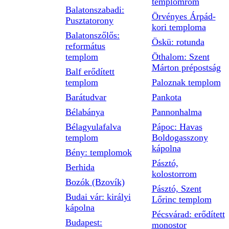
templomrom
Balatonszabadi:
Örvényes Árpád-
Pusztatorony
kori temploma
Balatonszőlős:
Öskü: rotunda
református
templom
Öthalom: Szent
Márton prépostság
Balf erődített
templom
Paloznak templom
Barátudvar
Pankota
Bélabánya
Pannonhalma
Bélagyulafalva
Pápoc: Havas
templom
Boldogasszony
kápolna
Bény: templomok
Pásztó,
Berhida
kolostorrom
Bozók (Bzovík)
Pásztó, Szent
Budai vár: királyi
Lőrinc templom
kápolna
Pécsvárad: erődített
Budapest:
monostor