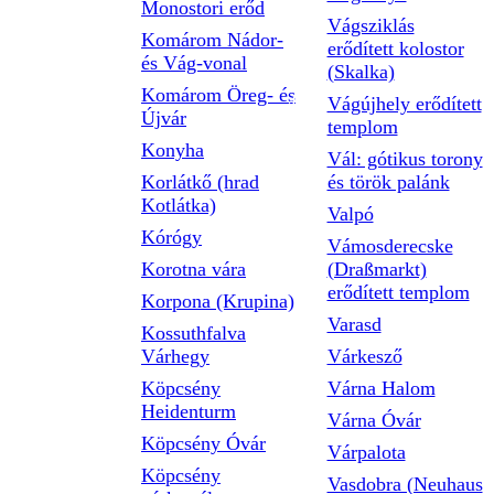
Monostori erőd
Vágsziklás
Komárom Nádor-
erődített kolostor
és Vág-vonal
(Skalka)
Komárom Öreg- és
Vágújhely erődített
Újvár
templom
Konyha
Vál: gótikus torony
Korlátkő (hrad
és török palánk
Kotlátka)
Valpó
Kórógy
Vámosderecske
Korotna vára
(Draßmarkt)
erődített templom
Korpona (Krupina)
Varasd
Kossuthfalva
Várhegy
Várkesző
Köpcsény
Várna Halom
Heidenturm
Várna Óvár
Köpcsény Óvár
Várpalota
Köpcsény
Vasdobra (Neuhaus