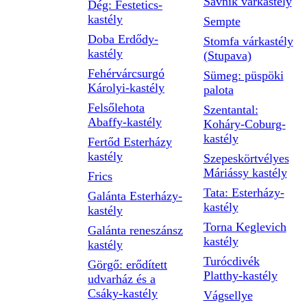
Savnik várkastély
Dég: Festetics-
kastély
Sempte
Doba Erdődy-
Stomfa várkastély
kastély
(Stupava)
Fehérvárcsurgó
Sümeg: püspöki
Károlyi-kastély
palota
Felsőlehota
Szentantal:
Abaffy-kastély
Koháry-Coburg-
kastély
Fertőd Esterházy
kastély
Szepeskörtvélyes
Máriássy kastély
Frics
Tata: Esterházy-
Galánta Esterházy-
kastély
kastély
Torna Keglevich
Galánta reneszánsz
kastély
kastély
Turócdivék
Görgő: erődített
Platthy-kastély
udvarház és a
Csáky-kastély
Vágsellye