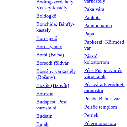
várkastély
Bodrogszerdahely
Vécsey-kastély
Paka vára
Boldogkő
Pankota
Bonchida, Bánffy-
Pannonhalma
kastély
Pápa
Borosjenő
Papkeszi: Körmösd
Borostyánkő
vár
Borsi (Borsa)
Pásztó,
kolostorrom
Borsodi földvár
Pécs Püspökvár és
Bossány várkastély
városfalak
(Bošany)
Pécsvárad: erődített
Bozók (Bzovík)
monostor
Börevár
Pelsőc Bebek vár
Budapest: Pest
Pelsőc templom
városfalai
Pernek
Budetin
Pétermonostora
Buják