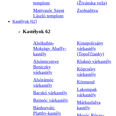
templom
(Živánska veža)
Mattyasóc Szent
Zsolnalitva
László templom
Kastélyok
[62]
Kastélyok
62
Alsókubin-
Kistapolcsány
Mokrágy Abaffy-
várkastély
kastély
(Topol'čianky)
Alsómicsinye
Kluknó várkastély
Beniczky
Köpcsény
várkastély
várkastély
Alsórámóc
Körmend
várkastély
Lakompak
Bacskó várkastély
várkastély
Bajmóc várkastély
Márkusfalva
Bánhorváti:
kastély
Platthy-kastély
Mosóc Révay-